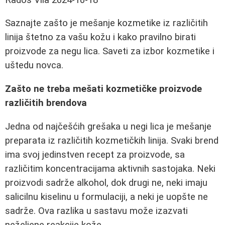
Saznajte zašto je mešanje kozmetike iz različitih
linija štetno za vašu kožu i kako pravilno birati
proizvode za negu lica. Saveti za izbor kozmetike i
uštedu novca.
Zašto ne treba mešati kozmetičke proizvode
različitih brendova
Jedna od najčešćih grešaka u negi lica je mešanje
preparata iz različitih kozmetičkih linija. Svaki brend
ima svoj jedinstven recept za proizvode, sa
različitim koncentracijama aktivnih sastojaka. Neki
proizvodi sadrže alkohol, dok drugi ne, neki imaju
salicilnu kiselinu u formulaciji, a neki je uopšte ne
sadrže. Ova razlika u sastavu može izazvati
neželjene reakcije kože.