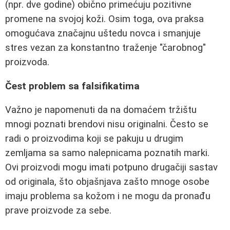
(npr. dve godine) obično primećuju pozitivne
promene na svojoj koži. Osim toga, ova praksa
omogućava značajnu uštedu novca i smanjuje
stres vezan za konstantno traženje "čarobnog"
proizvoda.
Čest problem sa falsifikatima
Važno je napomenuti da na domaćem tržištu
mnogi poznati brendovi nisu originalni. Često se
radi o proizvodima koji se pakuju u drugim
zemljama sa samo nalepnicama poznatih marki.
Ovi proizvodi mogu imati potpuno drugačiji sastav
od originala, što objašnjava zašto mnoge osobe
imaju problema sa kožom i ne mogu da pronađu
prave proizvode za sebe.