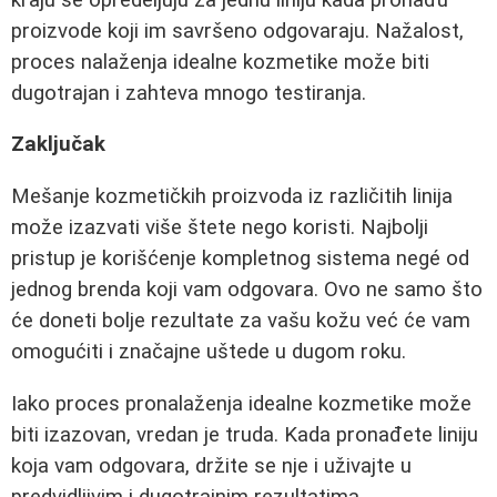
proizvode koji im savršeno odgovaraju. Nažalost,
proces nalaženja idealne kozmetike može biti
dugotrajan i zahteva mnogo testiranja.
Zaključak
Mešanje kozmetičkih proizvoda iz različitih linija
može izazvati više štete nego koristi. Najbolji
pristup je korišćenje kompletnog sistema negé od
jednog brenda koji vam odgovara. Ovo ne samo što
će doneti bolje rezultate za vašu kožu već će vam
omogućiti i značajne uštede u dugom roku.
Iako proces pronalaženja idealne kozmetike može
biti izazovan, vredan je truda. Kada pronađete liniju
koja vam odgovara, držite se nje i uživajte u
predvidljivim i dugotrajnim rezultatima.