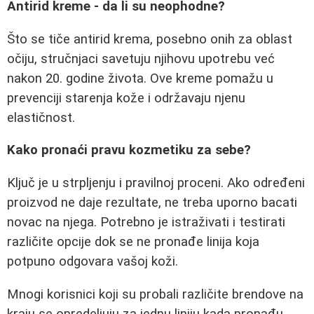
Antirid kreme - da li su neophodne?
Što se tiče antirid krema, posebno onih za oblast
očiju, stručnjaci savetuju njihovu upotrebu već
nakon 20. godine života. Ove kreme pomažu u
prevenciji starenja kože i održavaju njenu
elastičnost.
Kako pronaći pravu kozmetiku za sebe?
Ključ je u strpljenju i pravilnoj proceni. Ako određeni
proizvod ne daje rezultate, ne treba uporno bacati
novac na njega. Potrebno je istraživati i testirati
različite opcije dok se ne pronađe linija koja
potpuno odgovara vašoj koži.
Mnogi korisnici koji su probali različite brendove na
kraju se opredeljuju za jednu liniju kada pronađu