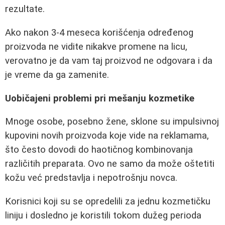
rezultate.
Ako nakon 3-4 meseca korišćenja određenog
proizvoda ne vidite nikakve promene na licu,
verovatno je da vam taj proizvod ne odgovara i da
je vreme da ga zamenite.
Uobičajeni problemi pri mešanju kozmetike
Mnoge osobe, posebno žene, sklone su impulsivnoj
kupovini novih proizvoda koje vide na reklamama,
što često dovodi do haotičnog kombinovanja
različitih preparata. Ovo ne samo da može oštetiti
kožu već predstavlja i nepotrošnju novca.
Korisnici koji su se opredelili za jednu kozmetičku
liniju i dosledno je koristili tokom dužeg perioda