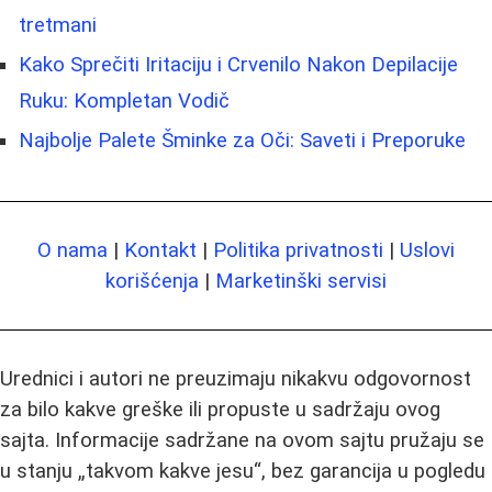
tretmani
Kako Sprečiti Iritaciju i Crvenilo Nakon Depilacije
Ruku: Kompletan Vodič
Najbolje Palete Šminke za Oči: Saveti i Preporuke
O nama
|
Kontakt
|
Politika privatnosti
|
Uslovi
korišćenja
|
Marketinški servisi
Urednici i autori ne preuzimaju nikakvu odgovornost
za bilo kakve greške ili propuste u sadržaju ovog
sajta. Informacije sadržane na ovom sajtu pružaju se
u stanju „takvom kakve jesu“, bez garancija u pogledu