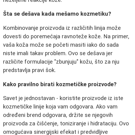
Šta se dešava kada mešamo kozmetiku?
Kombinovanje proizvoda iz različitih linija može
dovesti do poremećaja ravnoteže kože. Na primer,
vaša koža može se početi masiti iako do sada
niste imali takav problem. Ovo se dešava jer
različite formulacije "zbunjuju" kožu, što za nju
predstavlja pravi šok.
Kako pravilno birati kozmetičke proizvode?
Savet je jednostavan - koristite proizvode iz iste
kozmetičke linije koja vam odgovara. Ako vam
određeni brend odgovara, držite se njegovih
proizvoda za čišćenje, toniziranje i hidrataciju. Ovo
omogućava sinergijski efekat i predvidljive