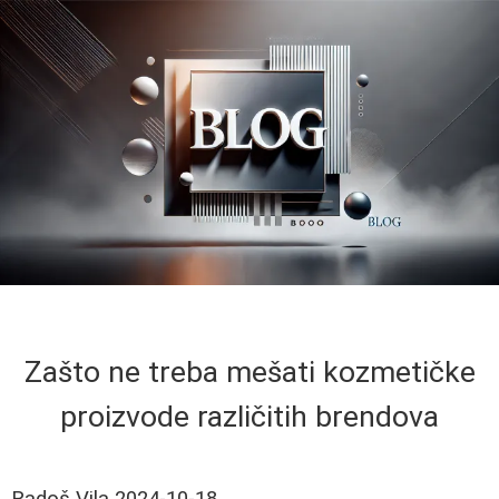
Zašto ne treba mešati kozmetičke
proizvode različitih brendova
Radoš Vila
2024-10-18