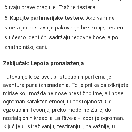
čuvaju prave dragulje. Tražite testere.
Kupujte parfimerijske testere.
Ako vam ne
smeta jednostavnije pakovanje bez kutije, testeri
su često identični sadržaju redovne boce, a po
znatno nižoj ceni.
Zaključak: Lepota pronalaženja
Putovanje kroz svet pristupačnih parfema je
avantura puna iznenađenja. To je prilika da otkrijete
mirise koji možda ne nose prestižno ime, ali nose
ogroman karakter, emociju i postojanost. Od
egzotičnih Tesorija, preko moderne Zarе, do
nostalgičnih kreacija La Rive-a - izbor je ogroman.
Ključ je u istraživanju, testiranju i, najvažnije, u