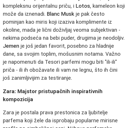
kompleksnu orijentalnu priču, i
Lotos
, kameleon koji
može da iznenadi.
Blanc Musk
je pak često
pominjan kao miris koji izaziva komplimente iz
okoline, mada je lični doživljaj veoma subjektivan -
nekima podseća na bebi puder, drugima je neodoljiv.
Jemen
je još jedan favorit, posebno za hladnije
dane, sa svojim toplim, mošusnim notama. Važno
je napomenuti da Tesori parfemi mogu biti "ili-ili"
priča - ili ih obožavate ili vam ne legnu, što ih čini
još zanimljivijim za testiranje.
Zara: Majstor pristupačnih inspirativnih
kompozicija
Zara je postala prava prestonica za ljubitelje
parfema koji žele da isprobaju popularne mirisne