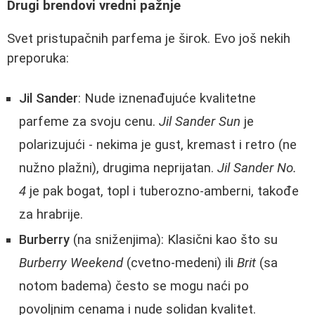
Drugi brendovi vredni pažnje
Svet pristupačnih parfema je širok. Evo još nekih
preporuka:
Jil Sander
: Nude iznenađujuće kvalitetne
parfeme za svoju cenu.
Jil Sander Sun
je
polarizujući - nekima je gust, kremast i retro (ne
nužno plažni), drugima neprijatan.
Jil Sander No.
4
je pak bogat, topl i tuberozno-amberni, takođe
za hrabrije.
Burberry
(na sniženjima): Klasični kao što su
Burberry Weekend
(cvetno-medeni) ili
Brit
(sa
notom badema) često se mogu naći po
povoljnim cenama i nude solidan kvalitet.