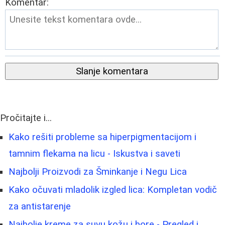
Komentar:
Slanje komentara
Pročitajte i...
Kako rešiti probleme sa hiperpigmentacijom i
tamnim flekama na licu - Iskustva i saveti
Najbolji Proizvodi za Šminkanje i Negu Lica
Kako očuvati mladolik izgled lica: Kompletan vodič
za antistarenje
Najbolje kreme za suvu kožu i bore - Pregled i