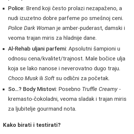
Police
: Brend koji često prolazi nezapaženo, a
nudi izuzetno dobre parfeme po smešnoj ceni.
Police Dark Woman
je amber-puderast, damski i
veoma trajan miris za hladnije dane.
Al-Rehab uljani parfemi
: Apsolutni šampioni u
odnosu cena/kvalitet/trajnost. Male bočice ulja
koja se lako nanose i neverovatno dugo traju.
Choco Musk
ili
Soft
su odlični za početak.
So…? Body Mistovi
: Posebno
Truffle Creamy
-
kremasto-čokoladni, veoma sladak i trajan miris
za ljubitelje gourmand nota.
Kako birati i testirati?