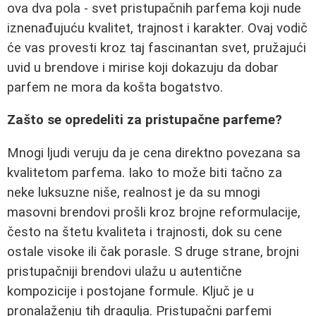
ova dva pola - svet pristupačnih parfema koji nude
iznenađujuću kvalitet, trajnost i karakter. Ovaj vodič
će vas provesti kroz taj fascinantan svet, pružajući
uvid u brendove i mirise koji dokazuju da dobar
parfem ne mora da košta bogatstvo.
Zašto se opredeliti za pristupačne parfeme?
Mnogi ljudi veruju da je cena direktno povezana sa
kvalitetom parfema. Iako to može biti tačno za
neke luksuzne niše, realnost je da su mnogi
masovni brendovi prošli kroz brojne reformulacije,
često na štetu kvaliteta i trajnosti, dok su cene
ostale visoke ili čak porasle. S druge strane, brojni
pristupačniji brendovi ulažu u autentične
kompozicije i postojane formule. Ključ je u
pronalaženju tih dragulja. Pristupačni parfemi