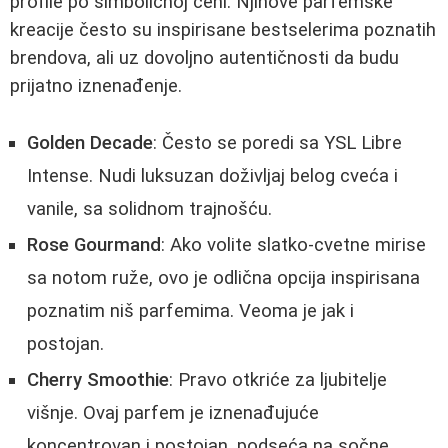
profile po simboličnoj ceni. Njihove parfemske
kreacije često su inspirisane bestselerima poznatih
brendova, ali uz dovoljno autentičnosti da budu
prijatno iznenađenje.
Golden Decade
: Često se poredi sa YSL Libre
Intense. Nudi luksuzan doživljaj belog cveća i
vanile, sa solidnom trajnošću.
Rose Gourmand
: Ako volite slatko-cvetne mirise
sa notom ruže, ovo je odlična opcija inspirisana
poznatim niš parfemima. Veoma je jak i
postojan.
Cherry Smoothie
: Pravo otkriće za ljubitelje
višnje. Ovaj parfem je iznenađujuće
koncentrovan i postojan, podseća na sočne