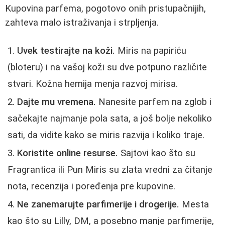
Kupovina parfema, pogotovo onih pristupačnijih,
zahteva malo istraživanja i strpljenja.
Uvek testirajte na koži.
Miris na papiriću
(bloteru) i na vašoj koži su dve potpuno različite
stvari. Kožna hemija menja razvoj mirisa.
Dajte mu vremena.
Nanesite parfem na zglob i
sačekajte najmanje pola sata, a još bolje nekoliko
sati, da vidite kako se miris razvija i koliko traje.
Koristite online resurse.
Sajtovi kao što su
Fragrantica ili Pun Miris su zlata vredni za čitanje
nota, recenzija i poređenja pre kupovine.
Ne zanemarujte parfimerije i drogerije.
Mesta
kao što su Lilly, DM, a posebno manje parfimerije,