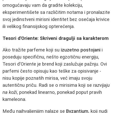
omogućavaju vam da gradite kolekciju,
eksperimentišete sa različitim notama i pronalazite
svoj jedinstveni mirisni identitet bez osećaja krivice
ili velikog finansijskog opterećenja.
Tesori d'Oriente: Skriveni dragulji sa karakterom
Ako tražite parfeme koji su
izuzetno postojani
i
poseduju specifičnu, nešto egzotičnu energiju,
Tesori d'Oriente je brend koji zaslužuje pažnju. Ovi
parfemi često opisuju kao teške za opisivanje -
nisu kopije poznatih mirisa, već imaju svoju
autentičnu priču. Radi se o mirisima koji se
razvijaju
na koži
, ponekad linearno, ponekad poput pravih
kameleona.
Među najhvaljenijim nalaze se
Byzantium
, koji nudi