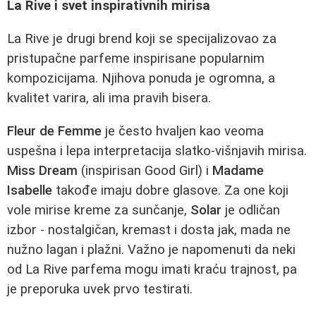
La Rive i svet inspirativnih mirisa
La Rive je drugi brend koji se specijalizovao za
pristupačne parfeme inspirisane popularnim
kompozicijama. Njihova ponuda je ogromna, a
kvalitet varira, ali ima pravih bisera.
Fleur de Femme
je često hvaljen kao veoma
uspešna i lepa interpretacija slatko-višnjavih mirisa.
Miss Dream
(inspirisan Good Girl) i
Madame
Isabelle
takođe imaju dobre glasove. Za one koji
vole mirise kreme za sunčanje,
Solar
je odličan
izbor - nostalgičan, kremast i dosta jak, mada ne
nužno lagan i plažni. Važno je napomenuti da neki
od La Rive parfema mogu imati kraću trajnost, pa
je preporuka uvek prvo testirati.