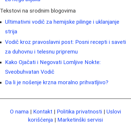
Tekstovi na srodnim blogovima
Ultimativni vodič za hemijske pilinge i uklanjanje
strija
Vodič kroz pravoslavni post: Posni recepti i saveti
za duhovnu i telesnu pripremu
Kako Ojačati i Negovati Lomljive Nokte:
Sveobuhvatan Vodič
Da li je nošenje krzna moralno prihvatljivo?
O nama
|
Kontakt
|
Politika privatnosti
|
Uslovi
korišćenja
|
Marketinški servisi