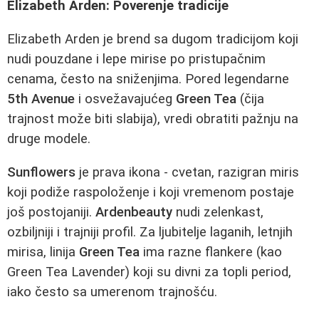
Elizabeth Arden: Poverenje tradicije
Elizabeth Arden je brend sa dugom tradicijom koji
nudi pouzdane i lepe mirise po pristupačnim
cenama, često na sniženjima. Pored legendarne
5th Avenue
i osvežavajućeg
Green Tea
(čija
trajnost može biti slabija), vredi obratiti pažnju na
druge modele.
Sunflowers
je prava ikona - cvetan, razigran miris
koji podiže raspoloženje i koji vremenom postaje
još postojaniji.
Ardenbeauty
nudi zelenkast,
ozbiljniji i trajniji profil. Za ljubitelje laganih, letnjih
mirisa, linija
Green Tea
ima razne flankere (kao
Green Tea Lavender) koji su divni za topli period,
iako često sa umerenom trajnošću.