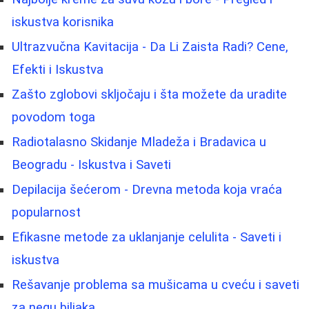
iskustva korisnika
Ultrazvučna Kavitacija - Da Li Zaista Radi? Cene,
Efekti i Iskustva
Zašto zglobovi skljočaju i šta možete da uradite
povodom toga
Radiotalasno Skidanje Mladeža i Bradavica u
Beogradu - Iskustva i Saveti
Depilacija šećerom - Drevna metoda koja vraća
popularnost
Efikasne metode za uklanjanje celulita - Saveti i
iskustva
Rešavanje problema sa mušicama u cveću i saveti
za negu biljaka