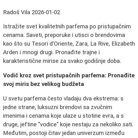
Radoš Vila
2026-01-02
Istražite svet kvalitetnih parfema po pristupačnim
cenama. Saveti, preporuke i utisci o brendovima
kao što su Tesori d'Oriente, Zara, La Rive, Elizabeth
Arden i mnogi drugi. Pronađite trajne i
karakteristične mirise za svako godišnje doba.
Vodič kroz svet pristupačnih parfema: Pronađite
svoj miris bez velikog budžeta
U svetu parfema često vladaju dva ekstrema: s
jedne strane, luksuzni brendovi sa zvučnim
imenima i cenama koje ulaze u stotine evra, a s
druge, jeftine "vodice" koje nestaju za nekoliko sati.
Međutim, postoji čitav jedan univerzum između