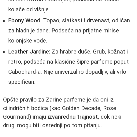
kolače od višnje.
Ebony Wood
: Topao, slatkast i drvenast, odličan
za hladnije dane. Podseća na prijatne mirise
kolonjske vode.
Leather Jardine
: Za hrabre duše. Grub, kožnat i
retro, podseća na klasične šipre parfeme poput
Cabochard-a. Nije univerzalno dopadljiv, ali vrlo
specifičan.
Opšte pravilo za Zarine parfeme je da oni iz
cilindričnih bočica (kao Golden Decade, Rose
Gourmand) imaju
izvanrednu trajnost
, dok neki
drugi mogu biti osrednji po tom pitanju.