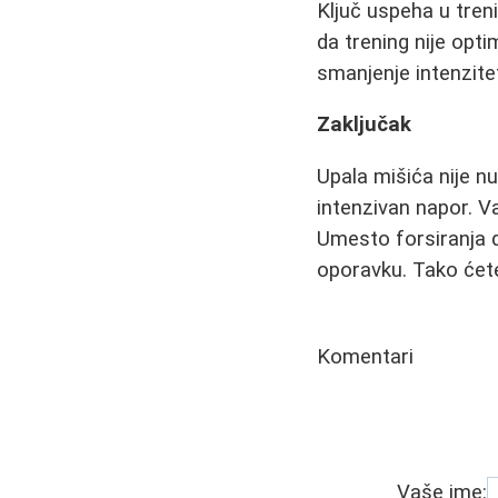
Ključ uspeha u tren
da trening nije opti
smanjenje intenzit
Zaključak
Upala mišića nije n
intenzivan napor. Va
Umesto forsiranja d
oporavku. Tako ćete
Komentari
Vaše ime: