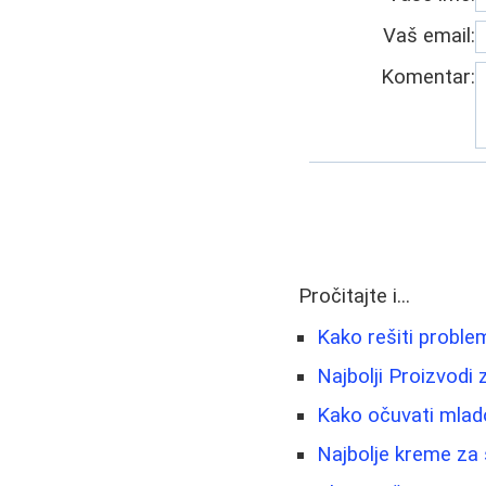
Vaš email:
Komentar:
Pročitajte i...
Kako rešiti proble
Najbolji Proizvodi
Kako očuvati mlado
Najbolje kreme za s