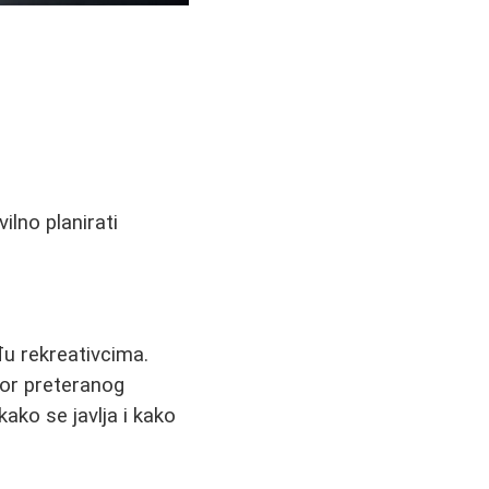
ilno planirati
đu rekreativcima.
ator preteranog
ako se javlja i kako