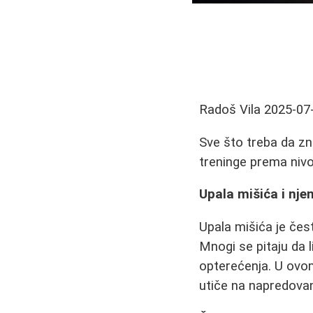
Radoš Vila
2025-07
Sve što treba da zna
treninge prema nivo
Upala mišića i njen
Upala mišića je čes
Mnogi se pitaju da l
opterećenja. U ovom
utiče na napredovan