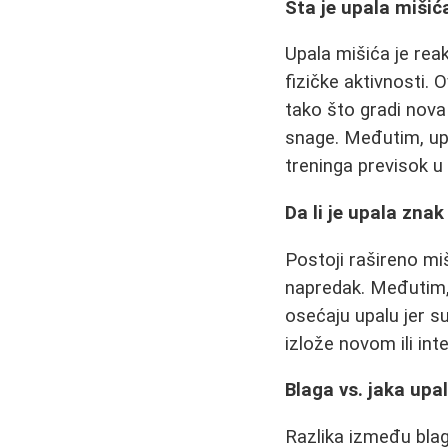
Šta je upala mišić
Upala mišića je rea
fizičke aktivnosti
tako što gradi nov
snage. Međutim, upa
treninga previsok u
Da li je upala zna
Postoji rašireno mi
napredak. Međutim, 
osećaju upalu jer su
izlože novom ili int
Blaga vs. jaka upa
Razlika između blage