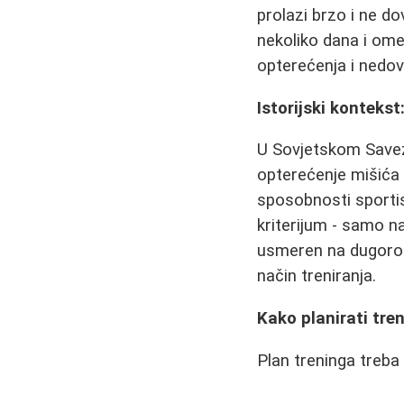
prolazi brzo i ne do
nekoliko dana i ome
opterećenja i nedo
Istorijski konteks
U Sovjetskom Savez
opterećenje mišića 
sposobnosti sportist
kriterijum - samo n
usmeren na dugoročn
način treniranja.
Kako planirati tre
Plan treninga treba 