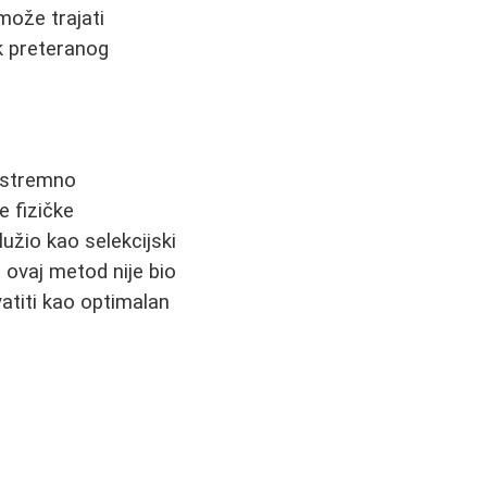
može trajati
k preteranog
kstremno
e fizičke
lužio kao selekcijski
 ovaj metod nije bio
atiti kao optimalan