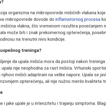
a?
kcija organizma na mikropovrede mišićnih vlakana koj
. Ove mikropovrede dovode do
inflamatornog procesa
ko
a mišićna vlakna, što vremenom rezultira povećanjem 
la može biti i znak prekomernog opterećenja, posebno
 odnosu na trenutni nivo kondicije.
k uspešnog treninga?
šljenje da upala mišića mora da postoji nakon treninga
upala nije neophodna za rast mišića. Vrhunski sportist
 njihovi mišići adaptirani na velike napore. Upala se jav
enzivnijem opterećenju, ali nije nužno merilo kvaliteta t
la
 i jake upale je u intenzitetu i trajanju simptoma. Bla