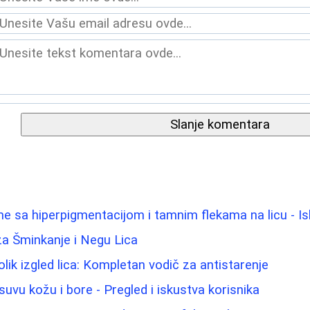
Slanje komentara
me sa hiperpigmentacijom i tamnim flekama na licu - Is
 za Šminkanje i Negu Lica
lik izgled lica: Kompletan vodič za antistarenje
uvu kožu i bore - Pregled i iskustva korisnika