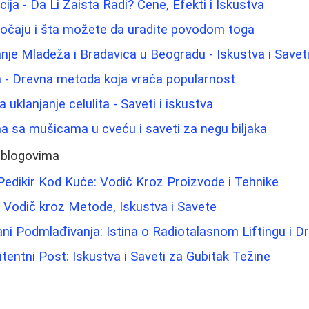
ija - Da Li Zaista Radi? Cene, Efekti i Iskustva
jočaju i šta možete da uradite povodom toga
nje Mladeža i Bradavica u Beogradu - Iskustva i Savet
m - Drevna metoda koja vraća popularnost
uklanjanje celulita - Saveti i iskustva
 sa mušicama u cveću i saveti za negu biljaka
 blogovima
 Pedikir Kod Kuće: Vodič Kroz Proizvode i Tehnike
a: Vodič kroz Metode, Iskustva i Savete
ani Podmlađivanja: Istina o Radiotalasnom Liftingu i
itentni Post: Iskustva i Saveti za Gubitak Težine