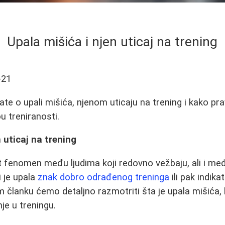
Upala mišića i njen uticaj na trening
-21
te o upali mišića, njenom uticaju na trening i kako prav
u treniranosti.
 uticaj na trening
t fenomen među ljudima koji redovno vežbaju, ali i me
i je upala
znak dobro odrađenog treninga
ili pak indik
 članku ćemo detaljno razmotriti šta je upala mišića, k
je u treningu.