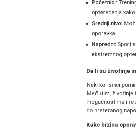
Početnici:
Trenin
opterećenja kako 
Srednji nivo:
Može 
oporavka.
Napredni:
Sportist
ekstremnog opter
Da li su životinje
Neki korisnici pominj
Međutim, životinje 
mogućnostima i retk
do preteranog napor
Kako brzina opora