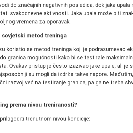
vodi do značajnih negativnih posledica, dok jaka upala 
tati svakodnevne aktivnosti. Jaka upala može biti zna
voljnog vremena za oporavak.
t: sovjetski metod treninga
u koristio se metod treninga koji je podrazumevao e
do granica mogućnosti kako bi se testirale maksimaln
a. Ovakav pristup je često izazivao jake upale, ali je s
ajsposobniji su mogli da izdrže takve napore. Međutim,
i razvoj već na testiranje granica, pa ga ne treba shv
ning prema nivou treniranosti?
prilagoditi trenutnom nivou kondicije: