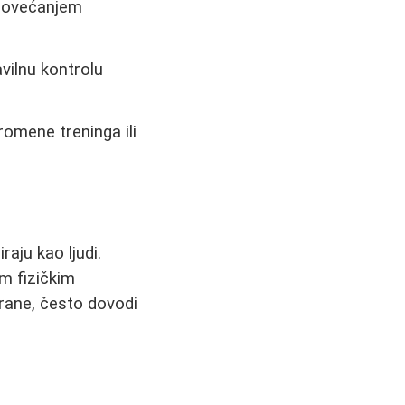
 povećanjem
avilnu kontrolu
romene treninga ili
raju kao ljudi.
im fizičkim
trane, često dovodi