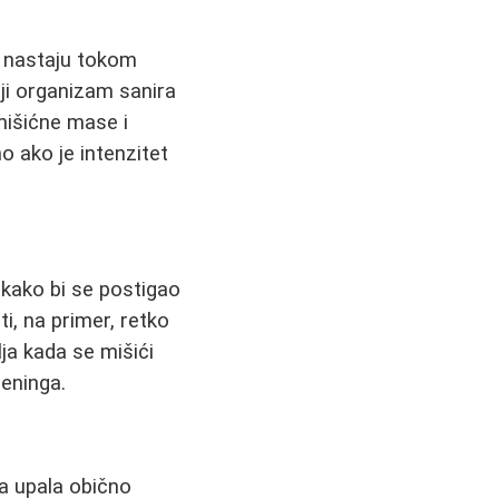
e nastaju tokom
ji organizam sanira
mišićne mase i
 ako je intenzitet
 kako bi se postigao
i, na primer, retko
lja kada se mišići
reninga.
ga upala obično