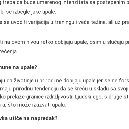
g treba da bude umerenog intenziteta sa postepenim
bi se izbegle jake upale.
se uvoditi varijacija u treningu i veće težine, ali uz pr
i na ovom nivou retko dobijaju upale, osim u slučaju p
ećenja.
 imune na upale?
u da životinje u prirodi ne dobijaju upale jer se ne forsi
imaju prirodnu tendenciju da se kreću u skladu sa svoj
o prelaze granice izdržljivosti. Ljudski ego, s druge s
a, što može izazvati upalu.
vka utiče na napredak?