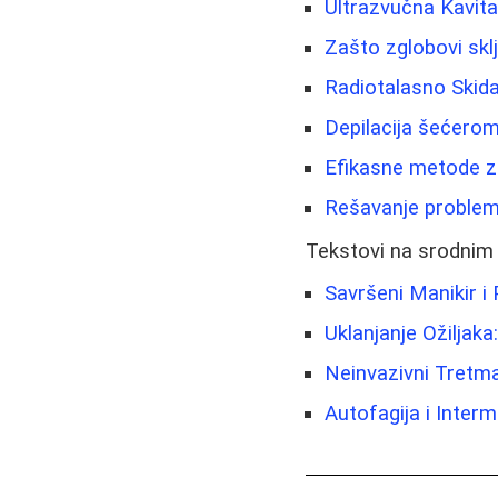
Ultrazvučna Kavitac
Zašto zglobovi skl
Radiotalasno Skida
Depilacija šećero
Efikasne metode za 
Rešavanje problema
Tekstovi na srodnim
Savršeni Manikir i
Uklanjanje Ožiljak
Neinvazivni Tretm
Autofagija i Interm