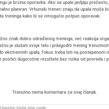
ingu je brzina oporavka. Ako se upale javljaju prečesto
malno planiran. Vrhunski treneri znaju da upala može bit
eta treninga kako bi se omogućio potpun oporavak.
užno znak dobro odrađenog treninga, već reakcija orga
žno je slušati svoje telo i prilagoditi trening trenutnom
o ekstremnih upala, fokus treba biti na postepenom n
 postići dugoročne rezultate bez rizika od povreda i 
Trenutno nema komentara za ovaj članak.