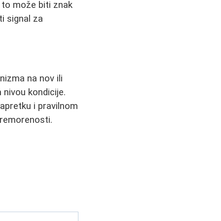
, to može biti znak
i signal za
nizma na nov ili
 nivou kondicije.
apretku i pravilnom
premorenosti.