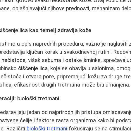
 rešiti gotovo svaku nedostatak kože. Ovaj vodić će v
mane, objašnjavajući njihove prednosti, mehanizam delo
čišćenje lica
kao temelj zdravlja kože
stimo u opis naprednih procedura, važno je naglasiti
redstavlja ključan korak u svakodnevnoj rutini. Redovn
 nečistoće, višak sebuma i ostake šminke, sprečavajuć
ubinsko
čišćenje lica
, koje se obavlja u salonima, omo
nečistoća i otvara pore, pripremajući kožu za druge t
a lica
, efikasnost drugih tretmana može biti umanjena.
raciji:
biološki tretmani
edstavljaju jedan od najprirodnijih pristupa omladavanj
pstvene ćelije i faktore rasta organizma kako bi podsta
e. Različiti
biološki tretmani
fokusiraju se na stimulaci