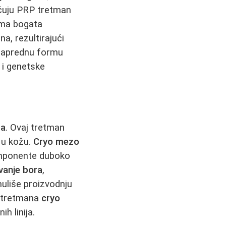
učuju PRP tretman
zma bogata
a, rezultirajući
 naprednu formu
 i genetske
ta
. Ovaj tretman
 u kožu.
Cryo mezo
omponente duboko
vanje bora
,
uliše proizvodnju
je tretmana
cryo
h linija.