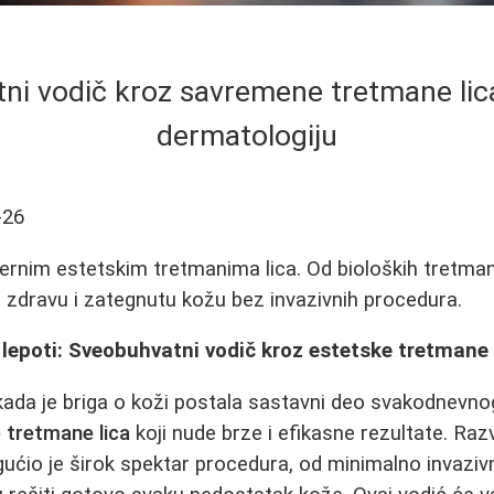
ni vodič kroz savremene tretmane lica
dermatologiju
-26
ernim estetskim tretmanima lica. Od bioloških tretman
ći zdravu i zategnutu kožu bez invazivnih procedura.
lepoti: Sveobuhvatni vodič kroz estetske tretmane 
ada je briga o koži postala sastavni deo svakodnevnog 
 tretmane lica
koji nude brze i efikasne rezultate. Razv
ćio je širok spektar procedura, od minimalno invaziv