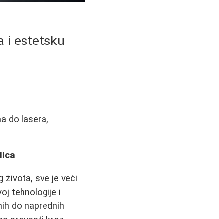
 i estetsku
a do lasera,
lica
života, sve je veći
oj tehnologije i
nih do naprednih