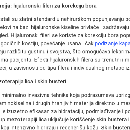
ucija:
hijaluronski fileri
za
korekciju bora
postali su zlatni standard u nehirurškom popunjavanju bo
elovi na bazi hijaluronske kiseline privlače i zadržavaju
gled. Hijaluronski fileri se koriste za korekciju bora pop
agodičnih kostiju, povećanje usana i čak
podizanje kap
imaju različitu gustinu i svojstva, što omogućava lekarim
a pacijenta. Efekti hijaluronskih filera su trenutni i m
, u zavisnosti od tipa filera i individualnog metaboli
oterapija lica
i
skin busteri
 minimalno invazivna tehnika koja podrazumeva ubrizg
aminokiselina i drugih hranljivih materija direktno u me
 je izuzetno efikasan za hidrataciju, podmlađivanje i p
tup
mezoterapiji lica
uključuje korišćenje
skin bustera
i
oji intenzivno hidriraju i regenerišu kožu.
Skin buster