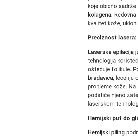
koje obično sadrže h
kolagena
. Redovna
kvalitet kože, uklonit
Preciznost lasera
Laserska epilacija
j
tehnologija koriste
oštećuje folikule. 
bradavica
, lečenje 
probleme kože. Na p
podstiče njeno zate
laserskom tehnolog
Hemijski put do g
Hemijski piling
podr