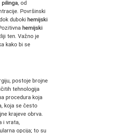
 pilinga
, od
ntracije. Površinski
, dok duboki
hemijski
 Pozitivna
hemijski
iji ten. Važno je
a kako bi se
giju, postoje brojne
itih tehnologija
na procedura koja
a, koja se često
ljne krajeve obrva.
 i vrata,
larna opcija; to su