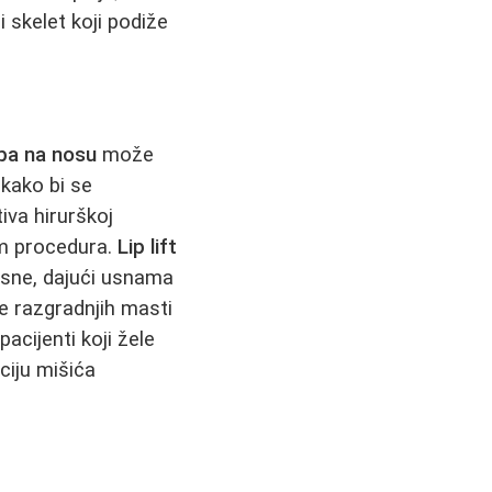
i skelet koji podiže
ba na nosu
može
 kako bi se
tiva hirurškoj
m procedura.
Lip lift
usne, dajući usnama
je razgradnjih masti
acijenti koji žele
ciju mišića