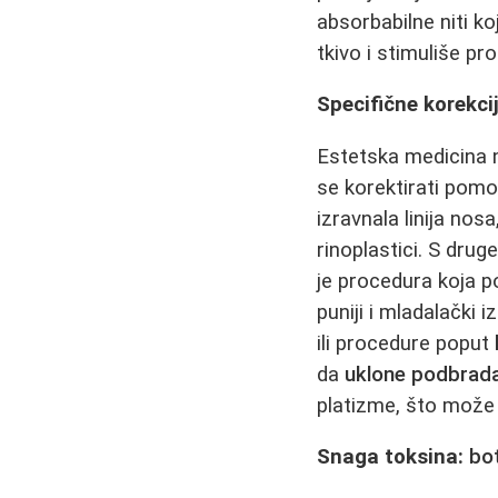
absorbabilne niti ko
tkivo i stimuliše pr
Specifične korekci
Estetska medicina 
se korektirati pom
izravnala linija nosa
rinoplastici. S drug
je procedura koja p
puniji i mladalački i
ili procedure poput
da
uklone podbrad
platizme, što može p
Snaga toksina:
bo