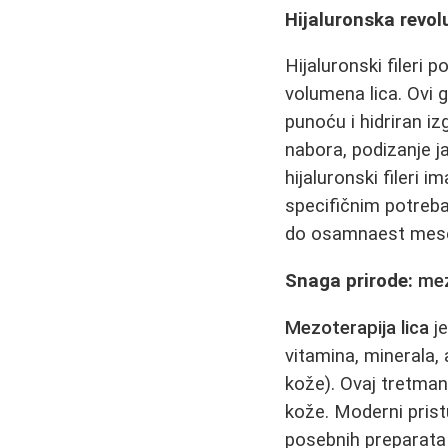
Hijaluronska revol
Hijaluronski fileri 
volumena lica. Ovi g
punoću i hidriran iz
nabora, podizanje j
hijaluronski fileri 
specifičnim potrebam
do osamnaest meseci
Snaga prirode:
mez
Mezoterapija lica
je
vitamina, minerala, 
kože). Ovaj tretman
kože. Moderni pris
posebnih preparata k