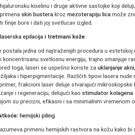
ijaluronsku kiselinu i druge aktivne sastojke koji delu
 primena
skin bustera
kroz
mezoterapiju lica
može zna
i finije bore i dati joj svetlucav izgled.
:
laserska epilacija
i tretmani kože
e postala jedna od najtraženijih procedura u estetskoj 
ći koncentrisanu svetlosnu energiju, trajno smanjuje ra
Pored toga, laseri se uspešno koriste za
uklanjanje akni
ožiljaka i hiperpigmentacije. Različiti tipovi lasera nude 
rimer, frakcioni laser deluje stvarajući mikroskopske k
zanje i regeneraciju, delujući kao
stimulator kolagena
ijom su precizni, efikasni i sa minimalnim vremenom 
latkoće:
hemijski piling
azumeva primenu hemijskih rastvora na kožu kako bi se