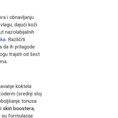
ra i obnavljanju
 vlagu, dajući koži
ut nazolabijalnih
aka
. Različiti
a da ih prilagode
ogu trajati od šest
zma.
avanje koktela
zoderm (srednji sloj
oboljšanje tonusa
li
skin boostera
,
i
su formulacije