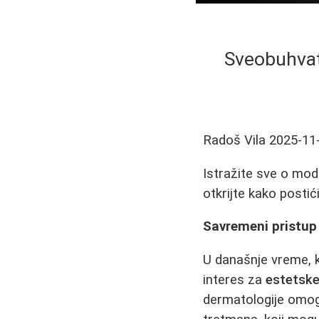
Sveobuhvat
Radoš Vila
2025-11
Istražite sve o mod
otkrijte kako posti
Savremeni pristup 
U današnje vreme, k
interes za
estetske
dermatologije omogu