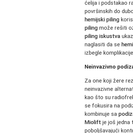
ćelija i podstakao r
površinskih do dubok
hemijski piling
koris
piling
može rešiti oz
piling iskustva
ukazu
naglasiti da se
hemi
izbegle komplikacije
Neinvazivno podiz
Za one koji žere rez
neinvazivne alterna
kao što su radiofrekv
se fokusira na podi
kombinuje sa
podiz
Miolift
je još jedna 
poboljšavajući kont