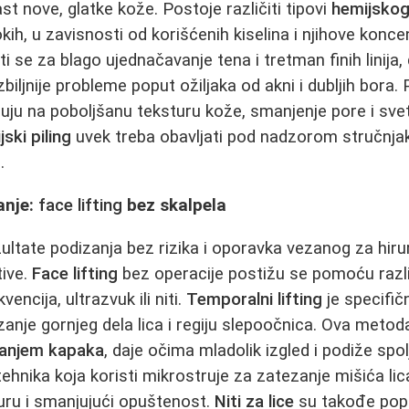
ast nove, glatke kože. Postoje različiti tipovi
hemijskog
ih, u zavisnosti od korišćenih kiselina i njihove konce
ti se za blago ujednačavanje tena i tretman finih linija
biljnije probleme poput ožiljaka od akni i dubljih bora.
ju na poboljšanu teksturu kože, smanjenje pore i svetl
jski piling
uvek treba obavljati pod nadzorom stručnjak
.
anje:
face lifting
bez skalpela
ultate podizanja bez rizika i oporavka vezanog za hirur
tive.
Face lifting
bez operacije postižu se pomoću različ
encija, ultrazvuk ili niti.
Temporalni lifting
je specifič
zanje gornjeg dela lica i regiju slepoočnica. Ova metod
anjem kapaka
, daje očima mladolik izgled i podiže spo
tehnika koja koristi mikrostruje za zatezanje mišića lica
uru i smanjujući opuštenost.
Niti za lice
su takođe popu