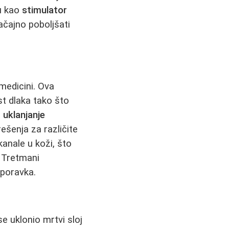
ju kao
stimulator
čajno poboljšati
medicini. Ova
st dlaka tako što
,
uklanjanje
rešenja za različite
anale u koži, što
. Tretmani
oporavka.
 uklonio mrtvi sloj