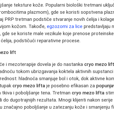
jšanje teksture kože. Popularni biološki tretmani uklj
trombocitima plazmom), gde se koristi sopstvena pla
j PRP tretman podstiče stvaranje novih ćelija i kolagen
avijom kožom. Takođe,
egzozomi za lice
predstavljaju
 gde se koriste male vezikule koje prenose proteinske
ćelija, podstičući reparativne procese.
ezo lift
će i mezoterapije dovela je do nastanka
cryo mezo lif
hladnoću tokom ubrizgavanja koktela aktivnih supstanci
rednost: hladnoća smanjuje bol i otok, dok aktivne k
stupak
cryo mezo lifta
je posebno efikasan za
popunja
 tkiva i poboljšanje tena. Tretman
cryo mezo lifta
stim
i do dugotrajnijih rezultata. Mnogi klijenti nakon seri
 značajno poboljšanje u zatezanju kože i smanjenju fini