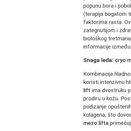
popunu bora i pobol
(terapija bogatom 
faktorima rasta. Ova
zategnutijom i zdr
biološkog tretmana,
informacije između 
Snagа leda:
cryo m
Kombinacija hladno
koristi intenzivnu 
lift
ima dvostruku p
prodiru u kožu. Po
podizanje opuštenih
kolagena, što dovod
mezo lifta
primećuju