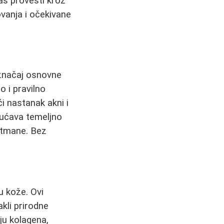
as provesti kroz
vanja i očekivane
 značaj osnovne
o i pravilno
i nastanak akni i
gućava temeljno
retmane. Bez
u kože. Ovi
kli prirodne
ju kolagena,