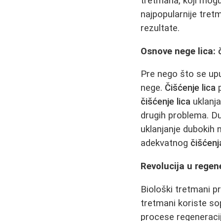
tretmana, koji mogu
najpopularnije tret
rezultate.
Osnove nege lica:
Pre nego što se upu
nege.
Čišćenje lica
p
čišćenje lica
uklanja
drugih problema. D
uklanjanje dubokih 
adekvatnog
čišćenj
Revolucija u regene
Biološki tretmani pr
tretmani koriste so
procese regeneracij