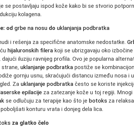
je se postavljaju ispod kože kako bi se stvorio potporn
odukciju kolagena.
je: od
grbe na nosu
do
uklanjanja podbratka
nudi i rešenja za specifične anatomske nedostatke.
Gr
oću
hijaluronskih filera
koji se ubrizgavaju oko izbočine
, dajući iluziju ravnijeg profila. Ovo je popularna alterna
e strane,
uklanjanje podbratka
postiže se kombinacijo
odiže gornju usnu, skraćujući distancu između nosa i 
zgled. Za
uklanjanje podbratka
često se koriste injekci
laserske epilacije
za zatezanje kože u toj regiji. Mnogi p
ak
se odlučuju za terapije kao što je
botoks
za relaksa
oboljšati konturu vrata i donjeg dela lica.
toks
za glatko čelo