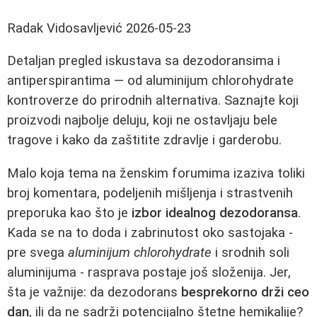
Radak Vidosavljević
2026-05-23
Detaljan pregled iskustava sa dezodoransima i
antiperspirantima — od aluminijum chlorohydrate
kontroverze do prirodnih alternativa. Saznajte koji
proizvodi najbolje deluju, koji ne ostavljaju bele
tragove i kako da zaštitite zdravlje i garderobu.
Malo koja tema na ženskim forumima izaziva toliki
broj komentara, podeljenih mišljenja i strastvenih
preporuka kao što je
izbor idealnog dezodoransa
.
Kada se na to doda i zabrinutost oko sastojaka -
pre svega
aluminijum chlorohydrate
i srodnih soli
aluminijuma - rasprava postaje još složenija. Jer,
šta je važnije: da dezodorans
besprekorno drži ceo
dan
, ili da ne sadrži potencijalno štetne hemikalije?