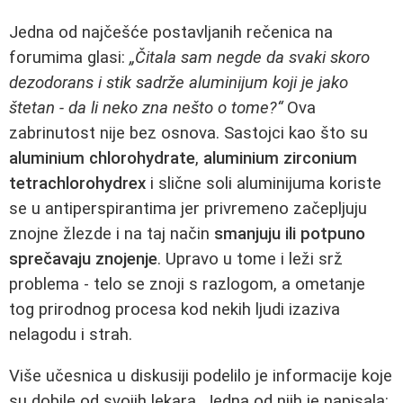
Jedna od najčešće postavljanih rečenica na
forumima glasi:
„Čitala sam negde da svaki skoro
dezodorans i stik sadrže aluminijum koji je jako
štetan - da li neko zna nešto o tome?“
Ova
zabrinutost nije bez osnova. Sastojci kao što su
aluminium chlorohydrate
,
aluminium zirconium
tetrachlorohydrex
i slične soli aluminijuma koriste
se u antiperspirantima jer privremeno začepljuju
znojne žlezde i na taj način
smanjuju ili potpuno
sprečavaju znojenje
. Upravo u tome i leži srž
problema - telo se znoji s razlogom, a ometanje
tog prirodnog procesa kod nekih ljudi izaziva
nelagodu i strah.
Više učesnica u diskusiji podelilo je informacije koje
su dobile od svojih lekara. Jedna od njih je napisala: