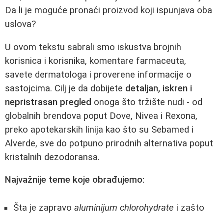
Da li je moguće pronaći proizvod koji ispunjava oba
uslova?
U ovom tekstu sabrali smo iskustva brojnih
korisnica i korisnika, komentare farmaceuta,
savete dermatologa i proverene informacije o
sastojcima. Cilj je da dobijete
detaljan, iskren i
nepristrasan pregled
onoga što tržište nudi - od
globalnih brendova poput Dove, Nivea i Rexona,
preko apotekarskih linija kao što su Sebamed i
Alverde, sve do potpuno prirodnih alternativa poput
kristalnih dezodoransa.
Najvažnije teme koje obrađujemo:
Šta je zapravo
aluminijum chlorohydrate
i zašto