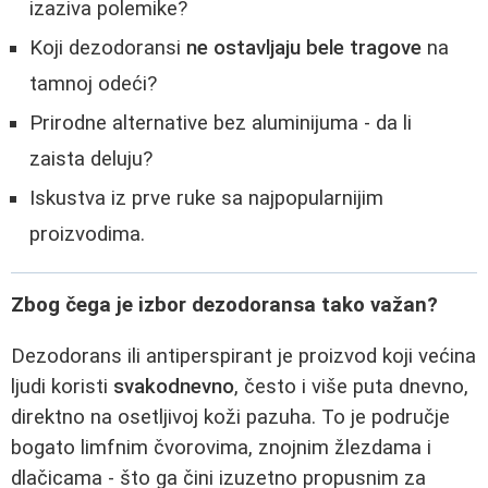
izaziva polemike?
Koji dezodoransi
ne ostavljaju bele tragove
na
tamnoj odeći?
Prirodne alternative bez aluminijuma - da li
zaista deluju?
Iskustva iz prve ruke sa najpopularnijim
proizvodima.
Zbog čega je izbor dezodoransa tako važan?
Dezodorans ili antiperspirant je proizvod koji većina
ljudi koristi
svakodnevno
, često i više puta dnevno,
direktno na osetljivoj koži pazuha. To je područje
bogato limfnim čvorovima, znojnim žlezdama i
dlačicama - što ga čini izuzetno propusnim za