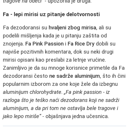
tragove na odeći“
- upozorila je druga.
Fa - lepi mirisi uz pitanje delotvornosti
Fa dezodoransi su
hvaljeni zbog mirisa
, ali su
podelili mišljenja kada je u pitanju zaštita od
znojenja.
Fa Pink Passion
i
Fa Rice Dry
dobili su
najviše pozitivnih komentara, dok su neki drugi
mirisi opisani kao preslabi za letnje vrućine.
Zanimljivo je da su mnoge korisnice primetile da Fa
dezodoransi često
ne sadrže aluminijum
, što ih čini
popularnim izborom za one koje žele da izbegnu
aluminijum chlorohydrate
.
„Fa pink passion - iz
razloga što je teško naći dezodorans koji ne sadrži
aluminijum, a da pri tom ne ostavlja bele tragove i
jako lepo miriše“
- objašnjava jedna učesnica.