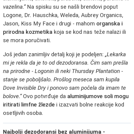
vazelina.“
Na spisku su se našli brendovi poput
Logone, Dr. Hauschka, Weleda, Aubrey Organics,
Jason, Kiss My Face i drugi - mahom
organska i
prirodna kozmetika
koja se kod nas teže nalazi ili
se mora poručivati.
Još jedan zanimljiv detalj koji je podeljen:
„Lekarka
mi je rekla da je to od dezodoransa. Čim sam prešla
na prirodne - Logonin ili neki Thursday Plantation -
stanje se poboljšalo. Prošlog meseca sam kupila
Dove Invisible Dry i ponovo sam počela da imam te
bolove.“
Ovo potvrđuje da
aluminijumove soli mogu
iritirati limfne žlezde
i izazvati bolne reakcije kod
osetljivih osoba.
Najbolji dezodoransi bez aluminijuma -