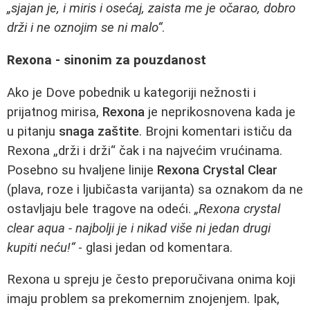
„sjajan je, i miris i osećaj, zaista me je očarao, dobro
drži i ne oznojim se ni malo“
.
Rexona - sinonim za pouzdanost
Ako je Dove pobednik u kategoriji nežnosti i
prijatnog mirisa,
Rexona
je neprikosnovena kada je
u pitanju
snaga zaštite
. Brojni komentari ističu da
Rexona „drži i drži“ čak i na najvećim vrućinama.
Posebno su hvaljene linije
Rexona Crystal Clear
(plava, roze i ljubičasta varijanta) sa oznakom da ne
ostavljaju bele tragove na odeći.
„Rexona crystal
clear aqua - najbolji je i nikad više ni jedan drugi
kupiti neću!“
- glasi jedan od komentara.
Rexona u spreju je često preporučivana onima koji
imaju problem sa prekomernim znojenjem. Ipak,