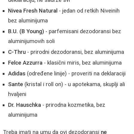
deklaraciju, ne sadrže svi
Nivea Fresh Natural
- jedan od retkih Niveinih
bez aluminijuma
B.U. (B Young)
- parfemisani dezodoransi bez
aluminijumovih soli
C-Thru
- prirodni dezodoransi, bez aluminijuma
Felce Azzurra
- klasični miris, bez aluminijuma
Adidas
(određene linije) - proveriti na deklaraciji
Sante
(kristal i roll on) - u apotekama, skuplji ali
hvaljeni
Dr. Hauschka
- prirodna kozmetika, bez
aluminijuma
Treba imati na umu da ovi dezodoransi
ne