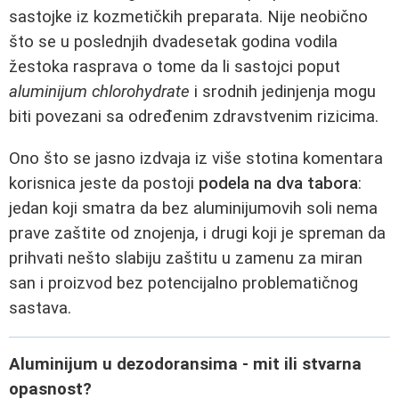
sastojke iz kozmetičkih preparata. Nije neobično
što se u poslednjih dvadesetak godina vodila
žestoka rasprava o tome da li sastojci poput
aluminijum chlorohydrate
i srodnih jedinjenja mogu
biti povezani sa određenim zdravstvenim rizicima.
Ono što se jasno izdvaja iz više stotina komentara
korisnica jeste da postoji
podela na dva tabora
:
jedan koji smatra da bez aluminijumovih soli nema
prave zaštite od znojenja, i drugi koji je spreman da
prihvati nešto slabiju zaštitu u zamenu za miran
san i proizvod bez potencijalno problematičnog
sastava.
Aluminijum u dezodoransima - mit ili stvarna
opasnost?