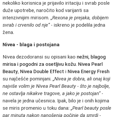
nekoliko korisnica je prijavilo iritaciju i svrab posle
duže upotrebe, naročito kod varijanti sa
intenzivnijim mirisom.
„Rexona je prejaka, dobijem
svrab i crvenilo od nje“
- iskreno je podelila jedna
žena.
Nivea - blaga i postojana
Nivea dezodoransi su opisani kao
nežni, blagog
mirisa i pogodni za osetljivu kožu
.
Nivea Pearl
Beauty
,
Nivea Double Effect
i
Nivea Energy Fresh
su najčešće pominjani.
„Nivea je dobra, ali onaj koji
najviše volim je Nivea Pearl Beauty - što je najbolje,
ne ostavlja nikakve tragove, a jako je postojan“
-
navela je jedna učesnica. Ipak, bilo je i onih kojima
se miris promenio u toku dana:
„Pearl beauty posle
par minuta nakon nanošenja počinje da smrdi -