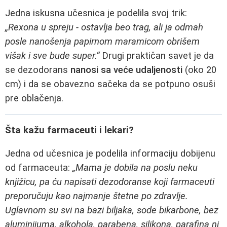
Jedna iskusna učesnica je podelila svoj trik:
„Rexona u spreju - ostavlja beo trag, ali ja odmah
posle nanošenja papirnom maramicom obrišem
višak i sve bude super.“
Drugi praktičan savet je da
se dezodorans
nanosi sa veće udaljenosti
(oko 20
cm) i da se obavezno sačeka da se potpuno osuši
pre oblačenja.
Šta kažu farmaceuti i lekari?
Jedna od učesnica je podelila informaciju dobijenu
od farmaceuta:
„Mama je dobila na poslu neku
knjižicu, pa ću napisati dezodoranse koji farmaceuti
preporučuju kao najmanje štetne po zdravlje.
Uglavnom su svi na bazi biljaka, sode bikarbone, bez
aluminijuma, alkohola, parabena, silikona, parafina ni