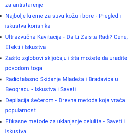
za antistarenje
Najbolje kreme za suvu kožu i bore - Pregled i
iskustva korisnika
Ultrazvučna Kavitacija - Da Li Zaista Radi? Cene,
Efekti i Iskustva
Zašto zglobovi skljočaju i šta možete da uradite
povodom toga
Radiotalasno Skidanje Mladeža i Bradavica u
Beogradu - Iskustva i Saveti
Depilacija šećerom - Drevna metoda koja vraća
popularnost
Efikasne metode za uklanjanje celulita - Saveti i
iskustva