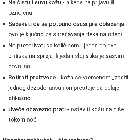
Na čistu i suvu kožu
- nikada na prljavu ili
oznojenu
Sačekati da se potpuno osuši pre oblačenja
-
ovo je ključno za sprečavanje fleka na odeći
Ne preterivati sa količinom
- jedan do dva
pritiska na spreju ili jedan sloj stika je sasvim
dovoljno
Rotirati proizvode
- koža se vremenom „zasiti“
jednog dezodoransa i on prestaje da deluje
efikasno
Uveče obavezno prati
- ostaviti kožu da diše
tokom noći