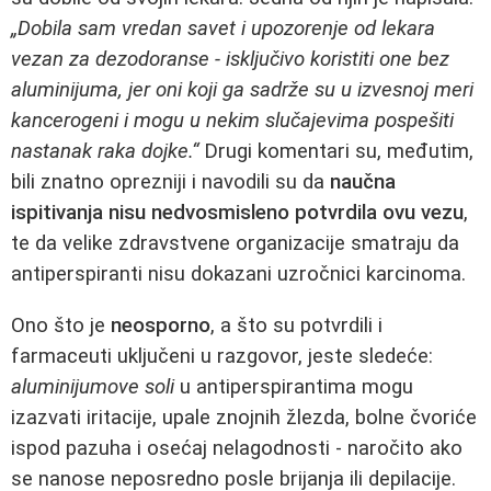
„Dobila sam vredan savet i upozorenje od lekara
vezan za dezodoranse - isključivo koristiti one bez
aluminijuma, jer oni koji ga sadrže su u izvesnoj meri
kancerogeni i mogu u nekim slučajevima pospešiti
nastanak raka dojke.“
Drugi komentari su, međutim,
bili znatno oprezniji i navodili su da
naučna
ispitivanja nisu nedvosmisleno potvrdila ovu vezu
,
te da velike zdravstvene organizacije smatraju da
antiperspiranti nisu dokazani uzročnici karcinoma.
Ono što je
neosporno
, a što su potvrdili i
farmaceuti uključeni u razgovor, jeste sledeće:
aluminijumove soli
u antiperspirantima mogu
izazvati iritacije, upale znojnih žlezda, bolne čvoriće
ispod pazuha i osećaj nelagodnosti - naročito ako
se nanose neposredno posle brijanja ili depilacije.