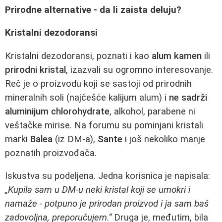
Prirodne alternative - da li zaista deluju?
Kristalni dezodoransi
Kristalni dezodoransi, poznati i kao
alum kamen
ili
prirodni kristal
, izazvali su ogromno interesovanje.
Reč je o proizvodu koji se sastoji od prirodnih
mineralnih soli (najčešće kalijum alum) i
ne sadrži
aluminijum chlorohydrate
, alkohol, parabene ni
veštačke mirise. Na forumu su pominjani kristali
marki
Balea
(iz DM-a),
Sante
i još nekoliko manje
poznatih proizvođača.
Iskustva su podeljena. Jedna korisnica je napisala:
„Kupila sam u DM-u neki kristal koji se umokri i
namaže - potpuno je prirodan proizvod i ja sam baš
zadovoljna, preporučujem.“
Druga je, međutim, bila