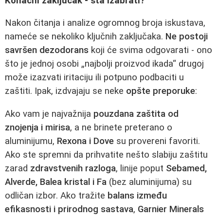
Konačni zaključak - šta izabrati?
Nakon čitanja i analize ogromnog broja iskustava,
nameće se nekoliko ključnih zaključaka.
Ne postoji
savršen dezodorans
koji će svima odgovarati - ono
što je jednoj osobi „najbolji proizvod ikada“ drugoj
može izazvati iritaciju ili potpuno podbaciti u
zaštiti. Ipak, izdvajaju se neke
opšte preporuke
:
Ako vam je najvažnija
pouzdana zaštita od
znojenja i mirisa
, a ne brinete preterano o
aluminijumu,
Rexona i Dove
su provereni favoriti.
Ako ste spremni da prihvatite nešto slabiju zaštitu
zarad
zdravstvenih razloga
, linije poput
Sebamed,
Alverde, Balea kristal i Fa
(bez aluminijuma) su
odličan izbor. Ako tražite
balans između
efikasnosti i prirodnog sastava
,
Garnier Minerals