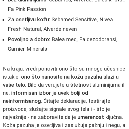
Fa Pink Passion
Za osetljivu kožu:
Sebamed Sensitive, Nivea
Fresh Natural, Alverde neven
Povoljno a dobro:
Balea med, Fa dezodoransi,
Garnier Minerals
Na kraju, vredi ponoviti ono što su mnoge učesnice
istakle:
ono što nanosite na kožu pazuha ulazi u
vaše telo
. Bilo da verujete u štetnost aluminijuma ili
ne,
informisan izbor je uvek bolji od
neinformisanog
. Čitajte deklaracije, testirajte
proizvode, slušajte signale svog tela i - što je
najvažnije - ne zaboravite da je
umerenost
ključna.
Koža pazuha je osetljiva i zaslužuje pažnju i negu, a