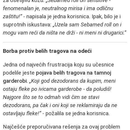
za osetljivu kožu.
„Sebamed roll on sensitive -
fenomenalan je, neutralnog mirisa i ima odličnu
zaštitu!“
- napisala je jedna korisnica. Ipak, bilo je i
suprotnih iskustava:
„Uzela sam Sebamed roll on i
mogu vam reći da ništa ne drži - ni meni ni drugarici.“
Borba protiv belih tragova na odeći
Jedna od najvećih frustracija koju su učesnice
podelile jeste
pojava belih tragova na tamnoj
garderobi
.
„Koji god dezodorans da kupim, meni
ostaju fleke po ivicama garderobe - da poludiš!
Najgore što se to odmah vidi čim se stavi
dezodorans, pa čak i oni koji se reklamiraju da ne
ostavljaju fleke!“
- požalila se jedna korisnica.
Najčešće preporučivana rešenja za ovaj problem