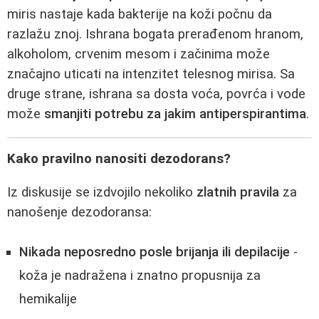
miris nastaje kada bakterije na koži počnu da
razlažu znoj. Ishrana bogata prerađenom hranom,
alkoholom, crvenim mesom i začinima može
značajno uticati na intenzitet telesnog mirisa. Sa
druge strane, ishrana sa dosta voća, povrća i vode
može
smanjiti potrebu za jakim antiperspirantima
.
Kako pravilno nanositi dezodorans?
Iz diskusije se izdvojilo nekoliko
zlatnih pravila
za
nanošenje dezodoransa:
Nikada neposredno posle brijanja ili depilacije
-
koža je nadražena i znatno propusnija za
hemikalije