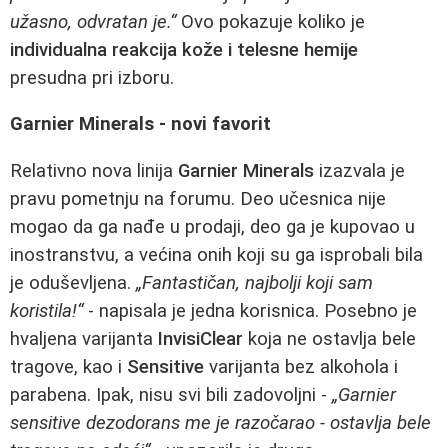
užasno, odvratan je.“
Ovo pokazuje koliko je
individualna reakcija kože i telesne hemije
presudna pri izboru.
Garnier Minerals - novi favorit
Relativno nova linija
Garnier Minerals
izazvala je
pravu pometnju na forumu. Deo učesnica nije
mogao da ga nađe u prodaji, deo ga je kupovao u
inostranstvu, a većina onih koji su ga isprobali bila
je oduševljena.
„Fantastičan, najbolji koji sam
koristila!“
- napisala je jedna korisnica. Posebno je
hvaljena varijanta
InvisiClear
koja ne ostavlja bele
tragove, kao i
Sensitive
varijanta bez alkohola i
parabena. Ipak, nisu svi bili zadovoljni -
„Garnier
sensitive dezodorans me je razočarao - ostavlja bele