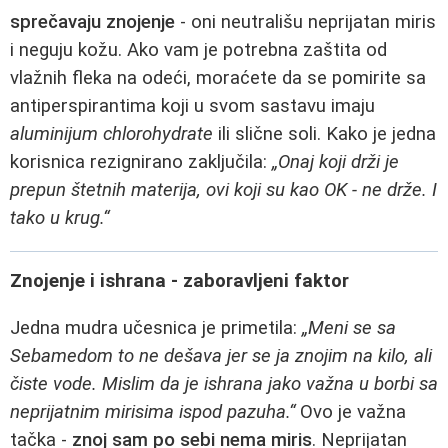
sprečavaju znojenje
- oni neutrališu neprijatan miris
i neguju kožu. Ako vam je potrebna zaštita od
vlažnih fleka na odeći, moraćete da se pomirite sa
antiperspirantima koji u svom sastavu imaju
aluminijum chlorohydrate
ili slične soli. Kako je jedna
korisnica rezignirano zaključila:
„Onaj koji drži je
prepun štetnih materija, ovi koji su kao OK - ne drže. I
tako u krug.“
Znojenje i ishrana - zaboravljeni faktor
Jedna mudra učesnica je primetila:
„Meni se sa
Sebamedom to ne dešava jer se ja znojim na kilo, ali
čiste vode. Mislim da je ishrana jako važna u borbi sa
neprijatnim mirisima ispod pazuha.“
Ovo je važna
tačka -
znoj sam po sebi nema miris
. Neprijatan