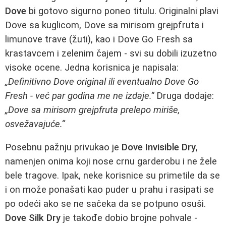
Dove
bi gotovo sigurno poneo titulu. Originalni plavi
Dove sa kuglicom, Dove sa mirisom grejpfruta i
limunove trave (žuti), kao i Dove Go Fresh sa
krastavcem i zelenim čajem - svi su dobili izuzetno
visoke ocene. Jedna korisnica je napisala:
„Definitivno Dove original ili eventualno Dove Go
Fresh - već par godina me ne izdaje.“
Druga dodaje:
„Dove sa mirisom grejpfruta prelepo miriše,
osvežavajuće.“
Posebnu pažnju privukao je
Dove Invisible Dry
,
namenjen onima koji nose crnu garderobu i ne žele
bele tragove. Ipak, neke korisnice su primetile da se
i on može ponašati kao puder u prahu i rasipati se
po odeći ako se ne sačeka da se potpuno osuši.
Dove Silk Dry
je takođe dobio brojne pohvale -