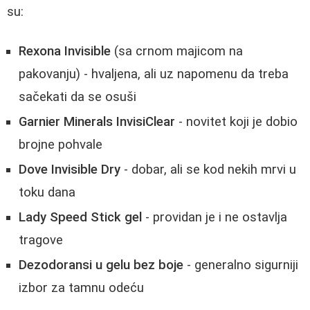
su:
Rexona Invisible
(sa crnom majicom na
pakovanju) - hvaljena, ali uz napomenu da treba
sačekati da se osuši
Garnier Minerals InvisiClear
- novitet koji je dobio
brojne pohvale
Dove Invisible Dry
- dobar, ali se kod nekih mrvi u
toku dana
Lady Speed Stick gel
- providan je i ne ostavlja
tragove
Dezodoransi u gelu bez boje
- generalno sigurniji
izbor za tamnu odeću