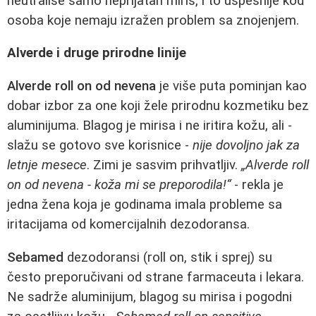
neutrališe samo neprijatan miris, i to uspešnije kod
osoba koje nemaju izražen problem sa znojenjem.
Alverde i druge prirodne linije
Alverde roll on od nevena
je više puta pominjan kao
dobar izbor za one koji žele prirodnu kozmetiku bez
aluminijuma. Blagog je mirisa i ne iritira kožu, ali -
slažu se gotovo sve korisnice -
nije dovoljno jak za
letnje mesece
. Zimi je sasvim prihvatljiv.
„Alverde roll
on od nevena - koža mi se preporodila!“
- rekla je
jedna žena koja je godinama imala probleme sa
iritacijama od komercijalnih dezodoransa.
Sebamed
dezodoransi (roll on, stik i sprej) su
često preporučivani od strane farmaceuta i lekara.
Ne sadrže aluminijum, blagog su mirisa i pogodni