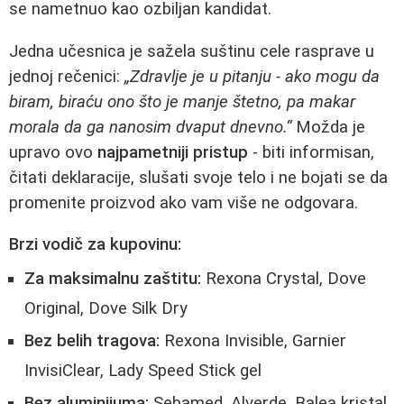
se nametnuo kao ozbiljan kandidat.
Jedna učesnica je sažela suštinu cele rasprave u
jednoj rečenici:
„Zdravlje je u pitanju - ako mogu da
biram, biraću ono što je manje štetno, pa makar
morala da ga nanosim dvaput dnevno.“
Možda je
upravo ovo
najpametniji pristup
- biti informisan,
čitati deklaracije, slušati svoje telo i ne bojati se da
promenite proizvod ako vam više ne odgovara.
Brzi vodič za kupovinu:
Za maksimalnu zaštitu:
Rexona Crystal, Dove
Original, Dove Silk Dry
Bez belih tragova:
Rexona Invisible, Garnier
InvisiClear, Lady Speed Stick gel
Bez aluminijuma:
Sebamed, Alverde, Balea kristal,