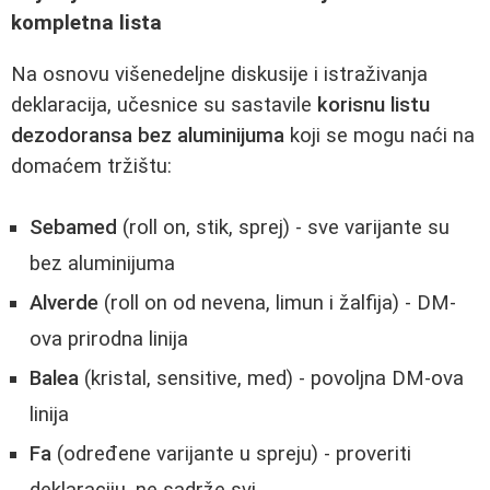
kompletna lista
Na osnovu višenedeljne diskusije i istraživanja
deklaracija, učesnice su sastavile
korisnu listu
dezodoransa bez aluminijuma
koji se mogu naći na
domaćem tržištu:
Sebamed
(roll on, stik, sprej) - sve varijante su
bez aluminijuma
Alverde
(roll on od nevena, limun i žalfija) - DM-
ova prirodna linija
Balea
(kristal, sensitive, med) - povoljna DM-ova
linija
Fa
(određene varijante u spreju) - proveriti