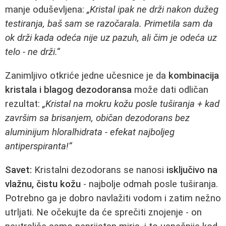
manje oduševljena:
„Kristal ipak ne drži nakon dužeg
testiranja, baš sam se razočarala. Primetila sam da
ok drži kada odeća nije uz pazuh, ali čim je odeća uz
telo - ne drži.“
Zanimljivo otkriće jedne učesnice je da
kombinacija
kristala i blagog dezodoransa
može dati odličan
rezultat:
„Kristal na mokru kožu posle tuširanja + kad
završim sa brisanjem, običan dezodorans bez
aluminijum hloralhidrata - efekat najboljeg
antiperspiranta!“
Savet:
Kristalni dezodorans se nanosi
isključivo na
vlažnu, čistu kožu
- najbolje odmah posle tuširanja.
Potrebno ga je dobro navlažiti vodom i zatim nežno
utrljati. Ne očekujte da će sprečiti znojenje - on