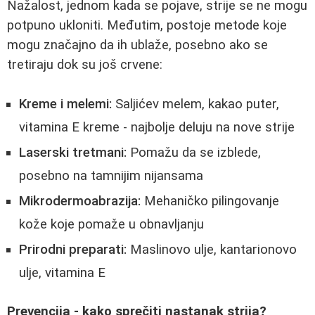
Nažalost, jednom kada se pojave, strije se ne mogu
potpuno ukloniti. Međutim, postoje metode koje
mogu značajno da ih ublaže, posebno ako se
tretiraju dok su još crvene:
Kreme i melemi:
Saljićev melem, kakao puter,
vitamina E kreme - najbolje deluju na nove strije
Laserski tretmani:
Pomažu da se izblede,
posebno na tamnijim nijansama
Mikrodermoabrazija:
Mehaničko pilingovanje
kože koje pomaže u obnavljanju
Prirodni preparati:
Maslinovo ulje, kantarionovo
ulje, vitamina E
Prevencija - kako sprečiti nastanak strija?