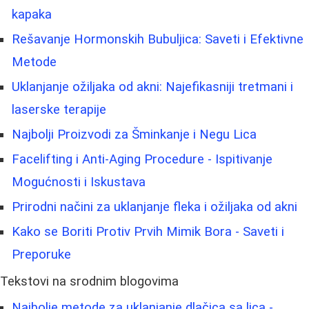
kapaka
Rešavanje Hormonskih Bubuljica: Saveti i Efektivne
Metode
Uklanjanje ožiljaka od akni: Najefikasniji tretmani i
laserske terapije
Najbolji Proizvodi za Šminkanje i Negu Lica
Facelifting i Anti-Aging Procedure - Ispitivanje
Mogućnosti i Iskustava
Prirodni načini za uklanjanje fleka i ožiljaka od akni
Kako se Boriti Protiv Prvih Mimik Bora - Saveti i
Preporuke
Tekstovi na srodnim blogovima
Najbolje metode za uklanjanje dlačica sa lica -