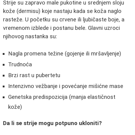
Strije su zapravo male pukotine u srednjem sloju
kože (dermisu) koje nastaju kada se koža naglo
rasteže. U početku su crvene ili ljubičaste boje, a
vremenom izblede i postanu bele. Glavni uzroci
njihovog nastanka su:
Nagla promena težine (gojenje ili mršavljenje)
Trudnoća
Brzi rast u pubertetu
Intenzivno vežbanje i povećanje mišićne mase
Genetska predispozicija (manja elastičnost
kože)
Da li se strije mogu potpuno ukloniti?