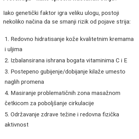
Iako genetički faktor igra veliku ulogu, postoji
nekoliko načina da se smanji rizik od pojave strija:
Redovno hidratisanje kože kvalitetnim kremama
i uljima
Izbalansirana ishrana bogata vitaminima C i E
Postepeno gubijenje/dobijanje kilaže umesto
naglih promena
Masiranje problematičnih zona masažnom
četkicom za poboljšanje cirkulacije
Održavanje zdrave težine i redovna fizička
aktivnost