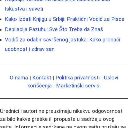
Iskustva i saveti
Kako Izdati Knjigu u Srbiji: Praktični Vodič za Pisce
Depilacija Pazuhu: Sve Što Treba da Znaš
Vodič za odabir savršenog jastuka: Kako pronaći
udobnost i zdrav san
O nama
|
Kontakt
|
Politika privatnosti
|
Uslovi
korišćenja
|
Marketinški servisi
Urednici i autori ne preuzimaju nikakvu odgovornost
za bilo kakve greške ili propuste u sadržaju ovog
sajta. Informacije sadržane na ovom sajtu pružaju se