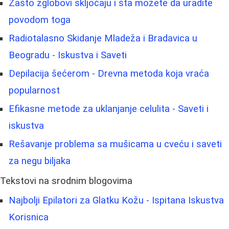
Zašto zglobovi skljočaju i šta možete da uradite
povodom toga
Radiotalasno Skidanje Mladeža i Bradavica u
Beogradu - Iskustva i Saveti
Depilacija šećerom - Drevna metoda koja vraća
popularnost
Efikasne metode za uklanjanje celulita - Saveti i
iskustva
Rešavanje problema sa mušicama u cveću i saveti
za negu biljaka
Tekstovi na srodnim blogovima
Najbolji Epilatori za Glatku Kožu - Ispitana Iskustva
Korisnica