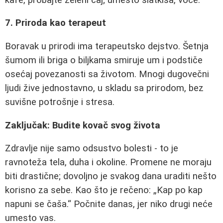
7. Priroda kao terapeut
Boravak u prirodi ima terapeutsko dejstvo. Šetnja
šumom ili briga o biljkama smiruje um i podstiče
osećaj povezanosti sa životom. Mnogi dugovečni
ljudi žive jednostavno, u skladu sa prirodom, bez
suvišne potrošnje i stresa.
Zaključak: Budite kovač svog života
Zdravlje nije samo odsustvo bolesti - to je
ravnoteža tela, duha i okoline. Promene ne moraju
biti drastične; dovoljno je svakog dana uraditi nešto
korisno za sebe. Kao što je rečeno: „Kap po kap
napuni se čaša.“ Počnite danas, jer niko drugi neće
umesto vas.