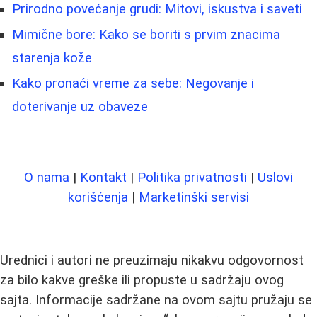
Prirodno povećanje grudi: Mitovi, iskustva i saveti
Mimične bore: Kako se boriti s prvim znacima
starenja kože
Kako pronaći vreme za sebe: Negovanje i
doterivanje uz obaveze
O nama
|
Kontakt
|
Politika privatnosti
|
Uslovi
korišćenja
|
Marketinški servisi
Urednici i autori ne preuzimaju nikakvu odgovornost
za bilo kakve greške ili propuste u sadržaju ovog
sajta. Informacije sadržane na ovom sajtu pružaju se