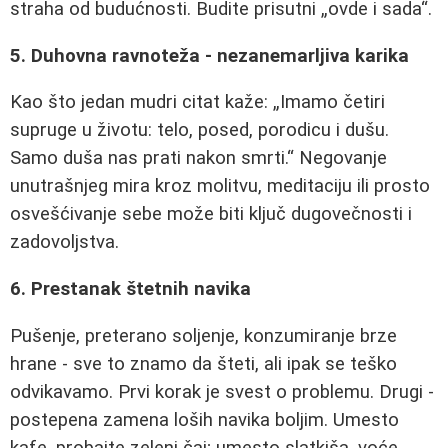
straha od budućnosti. Budite prisutni „ovde i sada“.
5. Duhovna ravnoteža - nezanemarljiva karika
Kao što jedan mudri citat kaže: „Imamo četiri
supruge u životu: telo, posed, porodicu i dušu.
Samo duša nas prati nakon smrti.“ Negovanje
unutrašnjeg mira kroz molitvu, meditaciju ili prosto
osvešćivanje sebe može biti ključ dugovečnosti i
zadovoljstva.
6. Prestanak štetnih navika
Pušenje, preterano soljenje, konzumiranje brze
hrane - sve to znamo da šteti, ali ipak se teško
odvikavamo. Prvi korak je svest o problemu. Drugi -
postepena zamena loših navika boljim. Umesto
kafe, probajte zeleni čaj; umesto slatkiša, voće.