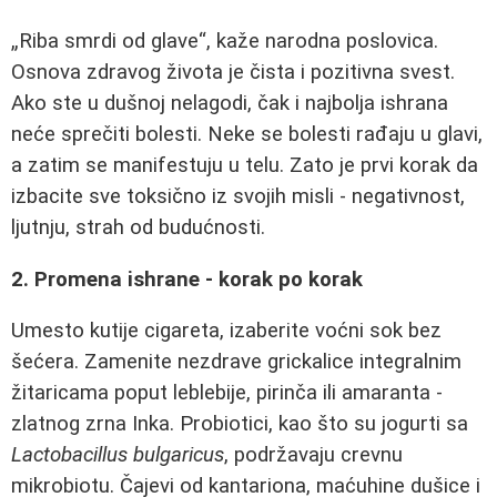
„Riba smrdi od glave“, kaže narodna poslovica.
Osnova zdravog života je čista i pozitivna svest.
Ako ste u dušnoj nelagodi, čak i najbolja ishrana
neće sprečiti bolesti. Neke se bolesti rađaju u glavi,
a zatim se manifestuju u telu. Zato je prvi korak da
izbacite sve toksično iz svojih misli - negativnost,
ljutnju, strah od budućnosti.
2. Promena ishrane - korak po korak
Umesto kutije cigareta, izaberite voćni sok bez
šećera. Zamenite nezdrave grickalice integralnim
žitaricama poput leblebije, pirinča ili amaranta -
zlatnog zrna Inka. Probiotici, kao što su jogurti sa
Lactobacillus bulgaricus
, podržavaju crevnu
mikrobiotu. Čajevi od kantariona, maćuhine dušice i