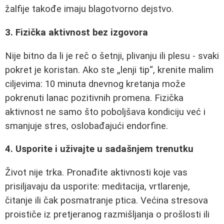
žalfije takođe imaju blagotvorno dejstvo.
3. Fizička aktivnost bez izgovora
Nije bitno da li je reč o šetnji, plivanju ili plesu - svaki
pokret je koristan. Ako ste „lenji tip“, krenite malim
ciljevima: 10 minuta dnevnog kretanja može
pokrenuti lanac pozitivnih promena. Fizička
aktivnost ne samo što poboljšava kondiciju već i
smanjuje stres, oslobađajući endorfine.
4. Usporite i uživajte u sadašnjem trenutku
Život nije trka. Pronađite aktivnosti koje vas
prisiljavaju da usporite: meditacija, vrtlarenje,
čitanje ili čak posmatranje ptica. Većina stresova
proističe iz pretjeranog razmišljanja o prošlosti ili