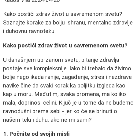
Kako postići zdrav život u savremenom svetu?
Saznajte korake za bolju ishranu, mentalno zdravlje
i duhovnu ravnotežu.
Kako postići zdrav život u savremenom svetu?
U današnjem ubrzanom svetu, pitanje zdravlja
postaje sve kompleksnije. Iako bi trebalo da živimo
bolje nego ikada ranije, zagađenje, stres i nezdrave
navike čine da svaki korak ka boljitku izgleda kao
kap u moru. Međutim, svaka promena, ma koliko
mala, doprinosi celini. Ključ je u tome da ne budemo
ravnodušni prema sebi - jer ko će se brinuti o
našem telu i duhu, ako ne mi sami?
1. Počnite od svojih misli