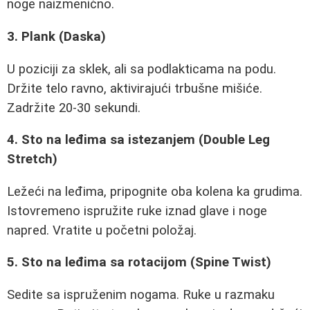
noge naizmenično.
3. Plank (Daska)
U poziciji za sklek, ali sa podlakticama na podu.
Držite telo ravno, aktivirajući trbušne mišiće.
Zadržite 20-30 sekundi.
4. Sto na leđima sa istezanjem (Double Leg
Stretch)
Ležeći na leđima, pripognite oba kolena ka grudima.
Istovremeno ispružite ruke iznad glave i noge
napred. Vratite u početni položaj.
5. Sto na leđima sa rotacijom (Spine Twist)
Sedite sa ispruženim nogama. Ruke u razmaku