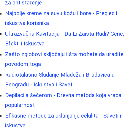
za antistarenje
Najbolje kreme za suvu kožu i bore - Pregled i
iskustva korisnika
Ultrazvučna Kavitacija - Da Li Zaista Radi? Cene,
Efekti i Iskustva
Zašto zglobovi skljočaju i šta možete da uradite
povodom toga
Radiotalasno Skidanje Mladeža i Bradavica u
Beogradu - Iskustva i Saveti
Depilacija šećerom - Drevna metoda koja vraća
popularnost
Efikasne metode za uklanjanje celulita - Saveti i
iskustva