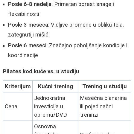
Posle 6-8 nedelja:
Primetan porast snage i
fleksibilnosti
Posle 3 meseca:
Vidljive promene u obliku tela,
zategnutiji mišići
Posle 6 meseci:
Značajno poboljšanje kondicije i
koordinacije
Pilates kod kuće vs. u studiju
Kriterijum
Kućni trening
Trening u studiju
Jednokratna
Mesečna članarina
Cena
investicija u
ili pojedinačni
opremu/DVD
treninzi
Osnovna