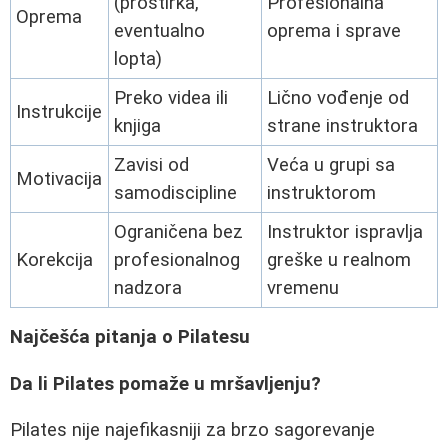
(prostirka,
Profesionalna
Oprema
eventualno
oprema i sprave
lopta)
Preko videa ili
Lično vođenje od
Instrukcije
knjiga
strane instruktora
Zavisi od
Veća u grupi sa
Motivacija
samodiscipline
instruktorom
Ograničena bez
Instruktor ispravlja
Korekcija
profesionalnog
greške u realnom
nadzora
vremenu
Najčešća pitanja o Pilatesu
Da li Pilates pomaže u mršavljenju?
Pilates nije najefikasniji za brzo sagorevanje