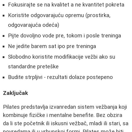
Fokusirajte se na kvalitet a ne kvantitet pokreta
Koristite odgovarajuću opremu (prostirka,
odgovarajuća odeća)
Pijte dovoljno vode pre, tokom i posle treninga
Ne jedite barem sat ipo pre treninga
Slobodno koristite modifikacije vežbi ako su
standardne preteške
Budite strpljivi - rezultati dolaze postepeno
Zaključak
Pilates predstavlja izvanredan sistem vežbanja koji
kombinuje fizičke i mentalne benefite. Bez obzira
da li ste početnik ili iskusni vežbač, mladi ili stari, sa
povredama ili u vrhunskoj formi, Pilates može biti