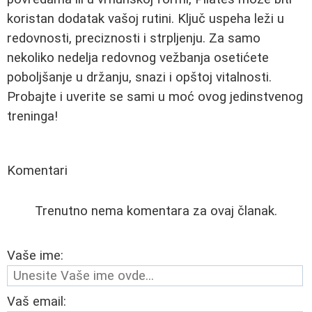
koristan dodatak vašoj rutini. Ključ uspeha leži u
redovnosti, preciznosti i strpljenju. Za samo
nekoliko nedelja redovnog vežbanja osetićete
poboljšanje u držanju, snazi i opštoj vitalnosti.
Probajte i uverite se sami u moć ovog jedinstvenog
treninga!
Komentari
Trenutno nema komentara za ovaj članak.
Vaše ime:
Vaš email: