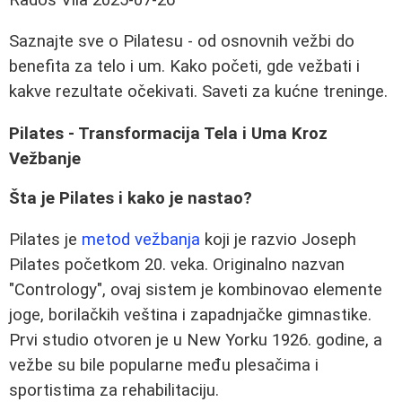
Saznajte sve o Pilatesu - od osnovnih vežbi do
benefita za telo i um. Kako početi, gde vežbati i
kakve rezultate očekivati. Saveti za kućne treninge.
Pilates - Transformacija Tela i Uma Kroz
Vežbanje
Šta je Pilates i kako je nastao?
Pilates je
metod vežbanja
koji je razvio Joseph
Pilates početkom 20. veka. Originalno nazvan
"Contrology", ovaj sistem je kombinovao elemente
joge, borilačkih veština i zapadnjačke gimnastike.
Prvi studio otvoren je u New Yorku 1926. godine, a
vežbe su bile popularne među plesačima i
sportistima za rehabilitaciju.