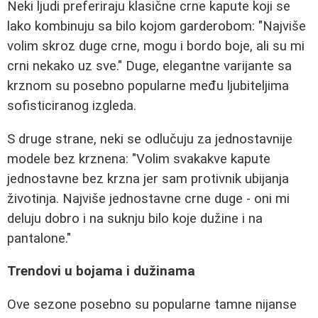
Neki ljudi preferiraju klasične crne kapute koji se
lako kombinuju sa bilo kojom garderobom: "Najviše
volim skroz duge crne, mogu i bordo boje, ali su mi
crni nekako uz sve." Duge, elegantne varijante sa
krznom su posebno popularne među ljubiteljima
sofisticiranog izgleda.
S druge strane, neki se odlučuju za jednostavnije
modele bez krznena: "Volim svakakve kapute
jednostavne bez krzna jer sam protivnik ubijanja
životinja. Najviše jednostavne crne duge - oni mi
deluju dobro i na suknju bilo koje dužine i na
pantalone."
Trendovi u bojama i dužinama
Ove sezone posebno su popularne tamne nijanse