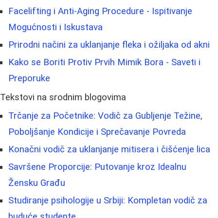
Facelifting i Anti-Aging Procedure - Ispitivanje
Mogućnosti i Iskustava
Prirodni načini za uklanjanje fleka i ožiljaka od akni
Kako se Boriti Protiv Prvih Mimik Bora - Saveti i
Preporuke
Tekstovi na srodnim blogovima
Trčanje za Početnike: Vodič za Gubljenje Težine,
Poboljšanje Kondicije i Sprečavanje Povreda
Konačni vodič za uklanjanje mitisera i čišćenje lica
Savršene Proporcije: Putovanje kroz Idealnu
Žensku Građu
Studiranje psihologije u Srbiji: Kompletan vodič za
buduće studente