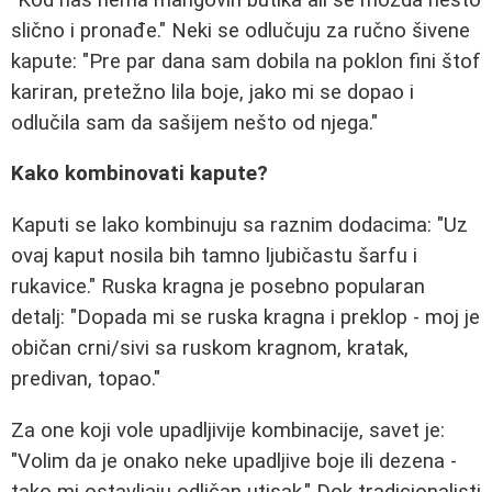
slično i pronađe." Neki se odlučuju za ručno šivene
kapute: "Pre par dana sam dobila na poklon fini štof
kariran, pretežno lila boje, jako mi se dopao i
odlučila sam da sašijem nešto od njega."
Kako kombinovati kapute?
Kaputi se lako kombinuju sa raznim dodacima: "Uz
ovaj kaput nosila bih tamno ljubičastu šarfu i
rukavice." Ruska kragna je posebno popularan
detalj: "Dopada mi se ruska kragna i preklop - moj je
običan crni/sivi sa ruskom kragnom, kratak,
predivan, topao."
Za one koji vole upadljivije kombinacije, savet je:
"Volim da je onako neke upadljive boje ili dezena -
tako mi ostavljaju odličan utisak." Dok tradicionalisti