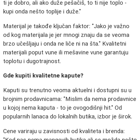
ti je dobro, ali ako duže pešačiš, to ti nije toplo -
kupi onda nešto toplije i duže."
Materijal je takođe ključan faktor: "Jako je važno
od kog materijala je jer mnogi znaju da se veoma
brzo učešljaju i onda ne liče ni na šta." Kvalitetni
materijali poput vune ili mešavine vune garantuju
toplotu i dugotrajnost.
Gde kupiti kvalitetne kapute?
Kaputi su trenutno veoma aktuelni i dostupni su u
brojnim prodavnicama: "Mislim da nema prodavnice
u kojoj nema kaputa - to je ovogodišnji hit." Od
popularnih lanaca do lokalnih butika, izbor je širok.
Cene variraju u zavisnosti od kvaliteta i brenda:
"Kod nas nema mangovih butika ali se možda nešto