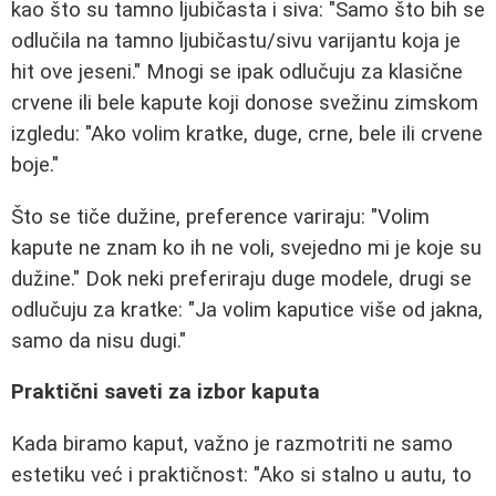
kao što su tamno ljubičasta i siva: "Samo što bih se
odlučila na tamno ljubičastu/sivu varijantu koja je
hit ove jeseni." Mnogi se ipak odlučuju za klasične
crvene ili bele kapute koji donose svežinu zimskom
izgledu: "Ako volim kratke, duge, crne, bele ili crvene
boje."
Što se tiče dužine, preference variraju: "Volim
kapute ne znam ko ih ne voli, svejedno mi je koje su
dužine." Dok neki preferiraju duge modele, drugi se
odlučuju za kratke: "Ja volim kaputice više od jakna,
samo da nisu dugi."
Praktični saveti za izbor kaputa
Kada biramo kaput, važno je razmotriti ne samo
estetiku već i praktičnost: "Ako si stalno u autu, to