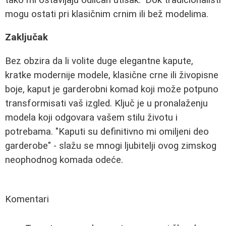
mogu ostati pri klasičnim crnim ili bež modelima.
Zaključak
Bez obzira da li volite duge elegantne kapute,
kratke modernije modele, klasične crne ili živopisne
boje, kaput je garderobni komad koji može potpuno
transformisati vaš izgled. Ključ je u pronalaženju
modela koji odgovara vašem stilu životu i
potrebama. "Kaputi su definitivno mi omiljeni deo
garderobe" - slažu se mnogi ljubitelji ovog zimskog
neophodnog komada odeće.
Komentari