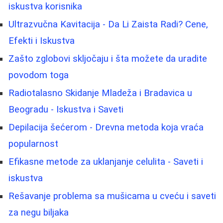
iskustva korisnika
Ultrazvučna Kavitacija - Da Li Zaista Radi? Cene,
Efekti i Iskustva
Zašto zglobovi skljočaju i šta možete da uradite
povodom toga
Radiotalasno Skidanje Mladeža i Bradavica u
Beogradu - Iskustva i Saveti
Depilacija šećerom - Drevna metoda koja vraća
popularnost
Efikasne metode za uklanjanje celulita - Saveti i
iskustva
Rešavanje problema sa mušicama u cveću i saveti
za negu biljaka