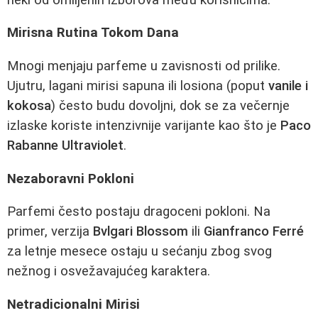
Mirisna Rutina Tokom Dana
Mnogi menjaju parfeme u zavisnosti od prilike.
Ujutru, lagani mirisi sapuna ili losiona (poput
vanile i
kokosa
) često budu dovoljni, dok se za večernje
izlaske koriste intenzivnije varijante kao što je
Paco
Rabanne Ultraviolet
.
Nezaboravni Pokloni
Parfemi često postaju dragoceni pokloni. Na
primer, verzija
Bvlgari Blossom
ili
Gianfranco Ferré
za letnje mesece ostaju u sećanju zbog svog
nežnog i osvežavajućeg karaktera.
Netradicionalni Mirisi