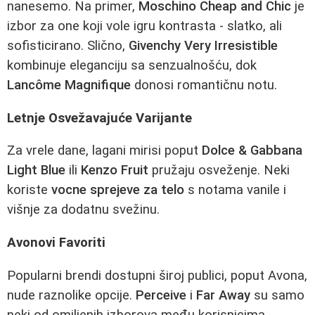
nanesemo. Na primer,
Moschino Cheap and Chic
je
izbor za one koji vole igru kontrasta - slatko, ali
sofisticirano. Slično,
Givenchy Very Irresistible
kombinuje eleganciju sa senzualnošću, dok
Lancôme Magnifique
donosi romantičnu notu.
Letnje Osvežavajuće Varijante
Za vrele dane, lagani mirisi poput
Dolce & Gabbana
Light Blue
ili
Kenzo Fruit
pružaju osveženje. Neki
koriste
vocne sprejeve za telo
s notama vanile i
višnje za dodatnu svežinu.
Avonovi Favoriti
Popularni brendi dostupni široj publici, poput Avona,
nude raznolike opcije.
Perceive
i
Far Away
su samo
neki od omiljenih izborova među korisnicima.