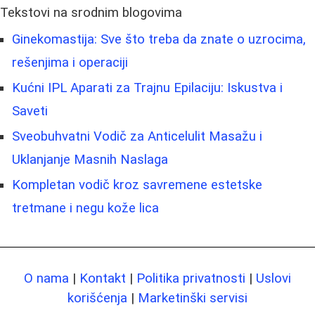
Tekstovi na srodnim blogovima
Ginekomastija: Sve što treba da znate o uzrocima,
rešenjima i operaciji
Kućni IPL Aparati za Trajnu Epilaciju: Iskustva i
Saveti
Sveobuhvatni Vodič za Anticelulit Masažu i
Uklanjanje Masnih Naslaga
Kompletan vodič kroz savremene estetske
tretmane i negu kože lica
O nama
|
Kontakt
|
Politika privatnosti
|
Uslovi
korišćenja
|
Marketinški servisi