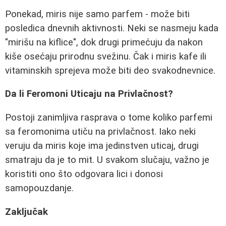
Ponekad, miris nije samo parfem - može biti
posledica dnevnih aktivnosti. Neki se nasmeju kada
"mirišu na kiflice", dok drugi primećuju da nakon
kiše osećaju prirodnu svežinu. Čak i miris kafe ili
vitaminskih sprejeva može biti deo svakodnevnice.
Da li Feromoni Uticaju na Privlačnost?
Postoji zanimljiva rasprava o tome koliko parfemi
sa feromonima utiču na privlačnost. Iako neki
veruju da miris koje ima jedinstven uticaj, drugi
smatraju da je to mit. U svakom slučaju, važno je
koristiti ono što odgovara lici i donosi
samopouzdanje.
Zaključak