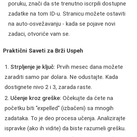
poruku, znači da ste trenutno iscrpili dostupne
zadatke na tom ID-u. Stranicu možete ostaviti
na auto-osvežavanju - kada se pojave novi
zadaci, otvoriće vam se.
Praktični Saveti za Brži Uspeh
Strpljenje je ključ
: Prvih mesec dana možete
zaraditi samo par dolara. Ne odustajte. Kada
dostignete nivo 2 i 3, zarada raste.
Učenje kroz greške
: Očekujte da ćete na
početku biti "expelled" (izbačeni) sa mnogih
zadataka. To je deo procesa učenja. Analizirajte
ispravke (ako ih vidite) da biste razumeli grešku.