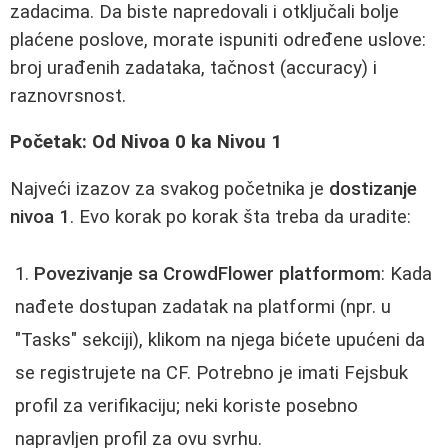
zadacima. Da biste napredovali i otključali bolje
plaćene poslove, morate ispuniti određene uslove:
broj urađenih zadataka, tačnost (accuracy) i
raznovrsnost.
Početak: Od Nivoa 0 ka Nivou 1
Najveći izazov za svakog početnika je
dostizanje
nivoa 1
. Evo korak po korak šta treba da uradite:
Povezivanje sa CrowdFlower platformom
: Kada
nađete dostupan zadatak na platformi (npr. u
"Tasks" sekciji), klikom na njega bićete upućeni da
se registrujete na CF. Potrebno je imati Fejsbuk
profil za verifikaciju; neki koriste posebno
napravljen profil za ovu svrhu.