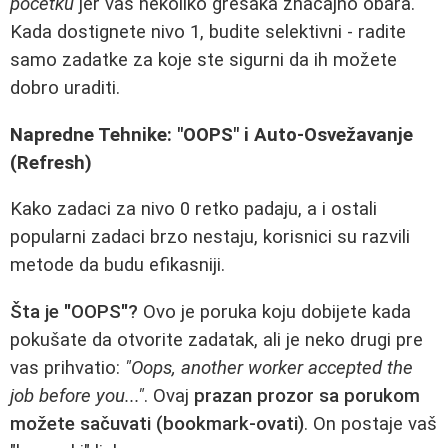
početku
jer vas nekoliko grešaka značajno obara.
Kada dostignete nivo 1, budite selektivni - radite
samo zadatke za koje ste sigurni da ih možete
dobro uraditi.
Napredne Tehnike: "OOPS" i Auto-Osvežavanje
(Refresh)
Kako zadaci za nivo 0 retko padaju, a i ostali
popularni zadaci brzo nestaju, korisnici su razvili
metode da budu efikasniji.
Šta je "OOPS"?
Ovo je poruka koju dobijete kada
pokušate da otvorite zadatak, ali je neko drugi pre
vas prihvatio:
"Oops, another worker accepted the
job before you..."
. Ovaj
prazan prozor sa porukom
možete sačuvati (bookmark-ovati)
. On postaje vaš