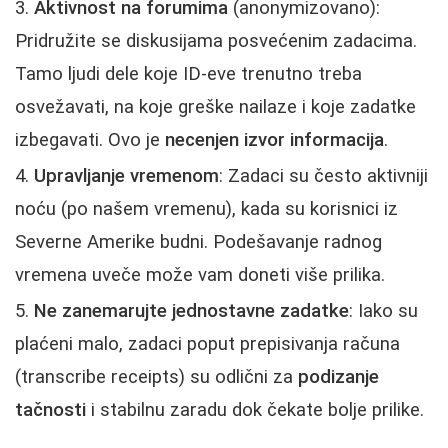
Aktivnost na forumima
(anonymizovano):
Pridružite se diskusijama posvećenim zadacima.
Tamo ljudi dele koje ID-eve trenutno treba
osvežavati, na koje greške nailaze i koje zadatke
izbegavati. Ovo je
necenjen izvor informacija
.
Upravljanje vremenom
: Zadaci su često aktivniji
noću (po našem vremenu), kada su korisnici iz
Severne Amerike budni. Podešavanje radnog
vremena uveče može vam doneti više prilika.
Ne zanemarujte jednostavne zadatke
: Iako su
plaćeni malo, zadaci poput prepisivanja računa
(transcribe receipts) su odlični za
podizanje
tačnosti
i stabilnu zaradu dok čekate bolje prilike.