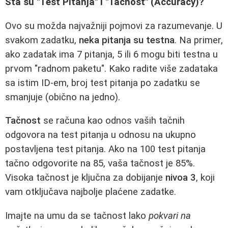
Šta su "Test Pitanja" i "Tačnost" (Accuracy)?
Ovo su možda najvažniji pojmovi za razumevanje. U
svakom zadatku,
neka pitanja su testna
. Na primer,
ako zadatak ima 7 pitanja, 5 ili 6 mogu biti testna u
prvom "radnom paketu". Kako radite više zadataka
sa istim ID-em, broj test pitanja po zadatku se
smanjuje (obično na jedno).
Tačnost
se računa kao odnos vaših tačnih
odgovora na test pitanja u odnosu na ukupno
postavljena test pitanja. Ako na 100 test pitanja
tačno odgovorite na 85, vaša tačnost je 85%.
Visoka tačnost je ključna za dobijanje
nivoa 3
, koji
vam otključava najbolje plaćene zadatke.
Imajte na umu da se tačnost lako
pokvari na