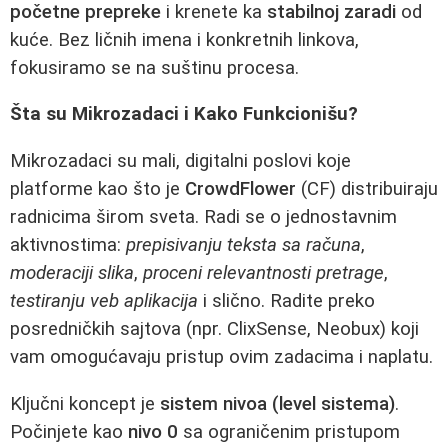
početne prepreke
i krenete ka
stabilnoj zaradi
od
kuće. Bez ličnih imena i konkretnih linkova,
fokusiramo se na suštinu procesa.
Šta su Mikrozadaci i Kako Funkcionišu?
Mikrozadaci su mali, digitalni poslovi koje
platforme kao što je
CrowdFlower
(CF) distribuiraju
radnicima širom sveta. Radi se o jednostavnim
aktivnostima:
prepisivanju teksta sa računa
,
moderaciji slika
,
proceni relevantnosti pretrage
,
testiranju veb aplikacija
i slično. Radite preko
posredničkih sajtova (npr. ClixSense, Neobux) koji
vam omogućavaju pristup ovim zadacima i naplatu.
Ključni koncept je
sistem nivoa (level sistema)
.
Počinjete kao
nivo 0
sa ograničenim pristupom