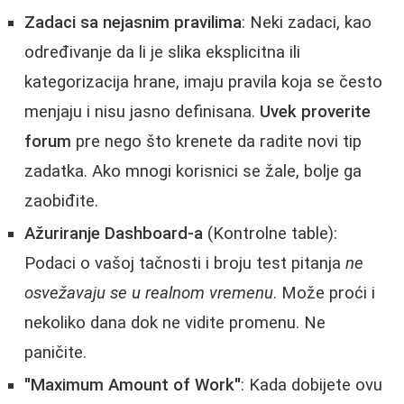
Zadaci sa nejasnim pravilima
: Neki zadaci, kao
određivanje da li je slika eksplicitna ili
kategorizacija hrane, imaju pravila koja se često
menjaju i nisu jasno definisana.
Uvek proverite
forum
pre nego što krenete da radite novi tip
zadatka. Ako mnogi korisnici se žale, bolje ga
zaobiđite.
Ažuriranje Dashboard-a
(Kontrolne table):
Podaci o vašoj tačnosti i broju test pitanja
ne
osvežavaju se u realnom vremenu
. Može proći i
nekoliko dana dok ne vidite promenu. Ne
paničite.
"Maximum Amount of Work"
: Kada dobijete ovu