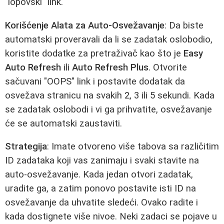
"lopovski" link.
Korišćenje Alata za Auto-Osvežavanje
: Da biste
automatski proveravali da li se zadatak oslobodio,
koristite dodatke za pretraživač kao što je
Easy
Auto Refresh
ili
Auto Refresh Plus
. Otvorite
sačuvani "OOPS" link i postavite dodatak da
osvežava stranicu na svakih 2, 3 ili 5 sekundi. Kada
se zadatak oslobodi i vi ga prihvatite, osvežavanje
će se automatski zaustaviti.
Strategija
: Imate otvoreno više tabova sa različitim
ID zadataka koji vas zanimaju i svaki stavite na
auto-osvežavanje. Kada jedan otvori zadatak,
uradite ga, a zatim ponovo postavite isti ID na
osvežavanje da uhvatite sledeći. Ovako radite i
kada dostignete više nivoe. Neki zadaci se pojave u