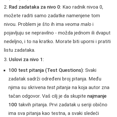
Rad zadataka za nivo 0
: Kao radnik nivoa 0,
možete raditi samo zadatke namenjene tom
nivou. Problem je što ih ima
veoma malo
i
pojavljuju se nepravilno - možda jednom ili dvaput
nedeljno, i to na kratko. Morate biti uporni i pratiti
listu zadataka.
Uslovi za nivo 1
:
100 test pitanja (Test Questions)
: Svaki
zadatak sadrži određeni broj pitanja. Među
njima su skrivena
test pitanja
na koja autor zna
tačan odgovor. Vaš cilj je da skupite
najmanje
100
takvih pitanja. Prvi zadatak u seriji obično
ima sva pitanja kao testna, a svaki sledeći