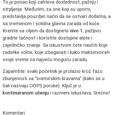
To je posao koji zahteva doslednost, pažnju i
strpljenje. Međutim, za one koji su uporni,
predstavlja pouzdan način da se ostvari dodatna, a
sa vremenom i solidna glavna zarada od kuće.
Krenite sa ciljem da dostignete
nivo 1
, pažljivo
gradite tačnost i koristite dostupne alate i
zajedničko znanje. Sa iskustvom ćete naučiti koje
zadatke volite, koje izbegavati i kako maksimizirati
svoje vreme za najveću moguću zaradu.
Zapamtite: svaki početnik je prolazio kroz fazu
zbunjenosti sa "svemirskim kravama" (kako se u
šali nazivaju OOPS poruke). Ključ je u
kontinuiranom učenju
i razmeni iskustava. Srećno!
Komentari