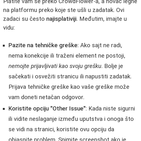
Platite vam se preko CrowdFlower-a, a novac legne
na platformu preko koje ste ušli u zadatak. Ovi
zadaci su često
najisplativiji
. Međutim, imajte u
vidu:
Pazite na tehničke greške
: Ako sajt ne radi,
nema konekcije ili traženi element ne postoji,
nemojte prijavljivati kao svoju grešku
. Bolje je
sačekati i osvežiti stranicu ili napustiti zadatak.
Prijava tehničke greške kao vaše greške može
vam doneti netačan odgovor.
Koristite opciju "Other Issue"
: Kada niste sigurni
ili vidite neslaganje između uputstva i onoga što
se vidi na stranici, koristite ovu opciju da
objasnite problem. Snimite screenshot ako je