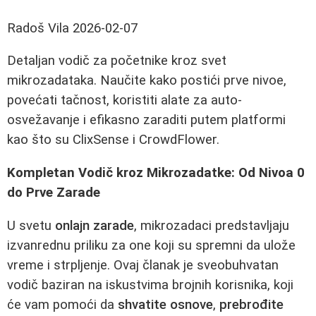
Radoš Vila
2026-02-07
Detaljan vodič za početnike kroz svet
mikrozadataka. Naučite kako postići prve nivoe,
povećati tačnost, koristiti alate za auto-
osvežavanje i efikasno zaraditi putem platformi
kao što su ClixSense i CrowdFlower.
Kompletan Vodič kroz Mikrozadatke: Od Nivoa 0
do Prve Zarade
U svetu
onlajn zarade
, mikrozadaci predstavljaju
izvanrednu priliku za one koji su spremni da ulože
vreme i strpljenje. Ovaj članak je sveobuhvatan
vodič baziran na iskustvima brojnih korisnika, koji
će vam pomoći da
shvatite osnove
,
prebrođite