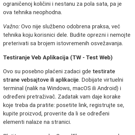
ograničenoj količini i nestanu za pola sata, pa je
ova tehnika neophodna.
Važno:
Ovo nije službeno odobrena praksa, već
tehnika koju korisnici dele. Budite oprezni i nemojte
preterivati sa brojem istovremenih osvežavanja.
Testiranje Veb Aplikacija (TW - Test Web)
Ovo su posebno plaćeni zadaci gde
testirate
strane vebsajtove ili aplikacije
. Dobijate virtuelni
terminal (nalik na Windows, macOS ili Android) i
određeni pretraživač. Zadatak vam daje korake
koje treba da pratite: posetite link, registrujte se,
kupite proizvod, proverite da li se određeni
elementi nalaze na stranici.