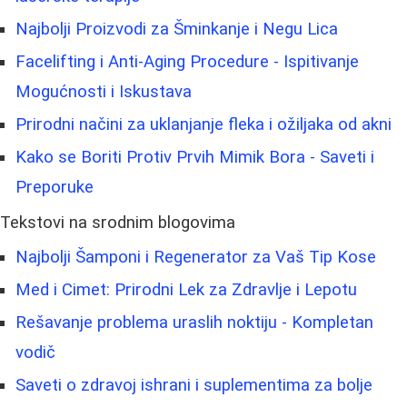
Najbolji Proizvodi za Šminkanje i Negu Lica
Facelifting i Anti-Aging Procedure - Ispitivanje
Mogućnosti i Iskustava
Prirodni načini za uklanjanje fleka i ožiljaka od akni
Kako se Boriti Protiv Prvih Mimik Bora - Saveti i
Preporuke
Tekstovi na srodnim blogovima
Najbolji Šamponi i Regenerator za Vaš Tip Kose
Med i Cimet: Prirodni Lek za Zdravlje i Lepotu
Rešavanje problema uraslih noktiju - Kompletan
vodič
Saveti o zdravoj ishrani i suplementima za bolje