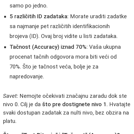
samo po jedno.
5 različitih ID zadataka
: Morate uraditi zadatke
sa najmanje pet različitih identifikacionih
brojeva (ID). Ovaj broj vidite u listi zadataka.
Tačnost (Accuracy) iznad 70%
: Vaša ukupna
procenat tačnih odgovora mora biti veći od
70%. Što je tačnost veća, bolje je za
napredovanje.
Savet:
Nemojte očekivati značajnu zaradu dok ste
nivo 0. Cilj je da
što pre dostignete nivo 1
. Hvatajte
svaki dostupan zadatak za nulti nivo, bez obzira na
platu.