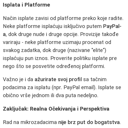
Isplata i Platforme
Način isplate zavisi od platforme preko koje radite.
Neke platforme isplaćuju isključivo putem
PayPal-
a
, dok druge nude i druge opcije. Provizije takođe
variraju - neke platforme uzimaju procenat od
svakog zadatka, dok druge (nazivane "elite")
isplaćuju pun iznos. Proverite politiku isplate pre
nego što se posvetite određenoj platformi.
Važno je i da
ažurirate svoj profil
sa tačnim
podacima za isplatu (npr. PayPal email). Isplate se
obično vrše jednom ili dva puta nedeljno.
Zaključak: Realna Očekivanja i Perspektiva
Rad na mikrozadacima
nije brz put do bogatstva
.