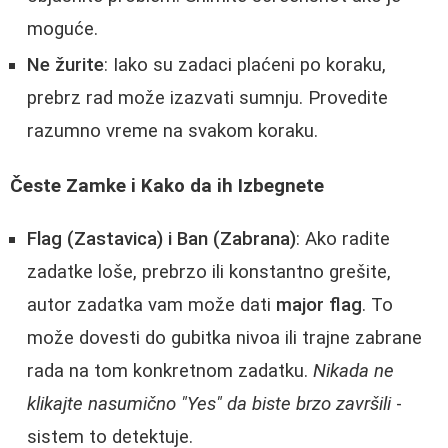
moguće.
Ne žurite
: Iako su zadaci plaćeni po koraku,
prebrz rad može izazvati sumnju. Provedite
razumno vreme na svakom koraku.
Česte Zamke i Kako da ih Izbegnete
Flag (Zastavica) i Ban (Zabrana)
: Ako radite
zadatke loše, prebrzo ili konstantno grešite,
autor zadatka vam može dati
major flag
. To
može dovesti do gubitka nivoa ili trajne zabrane
rada na tom konkretnom zadatku.
Nikada ne
klikajte nasumično "Yes" da biste brzo završili
-
sistem to detektuje.