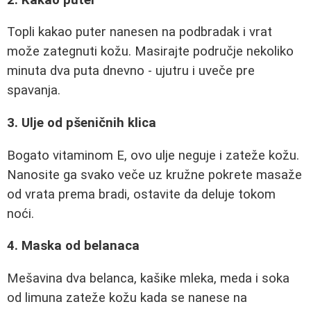
Topli kakao puter nanesen na podbradak i vrat
može zategnuti kožu. Masirajte područje nekoliko
minuta dva puta dnevno - ujutru i uveče pre
spavanja.
3. Ulje od pšeničnih klica
Bogato vitaminom E, ovo ulje neguje i zateže kožu.
Nanosite ga svako veče uz kružne pokrete masaže
od vrata prema bradi, ostavite da deluje tokom
noći.
4. Maska od belanaca
Mešavina dva belanca, kašike mleka, meda i soka
od limuna zateže kožu kada se nanese na