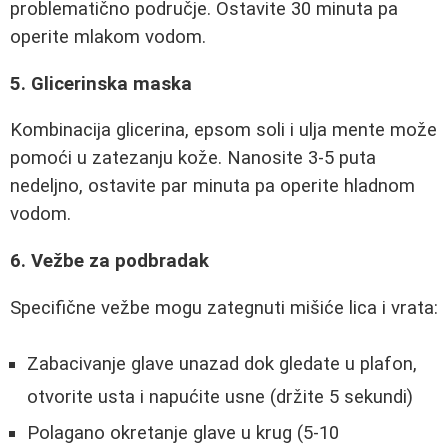
problematično područje. Ostavite 30 minuta pa
operite mlakom vodom.
5. Glicerinska maska
Kombinacija glicerina, epsom soli i ulja mente može
pomoći u zatezanju kože. Nanosite 3-5 puta
nedeljno, ostavite par minuta pa operite hladnom
vodom.
6. Vežbe za podbradak
Specifične vežbe mogu zategnuti mišiće lica i vrata:
Zabacivanje glave unazad dok gledate u plafon,
otvorite usta i napućite usne (držite 5 sekundi)
Polagano okretanje glave u krug (5-10