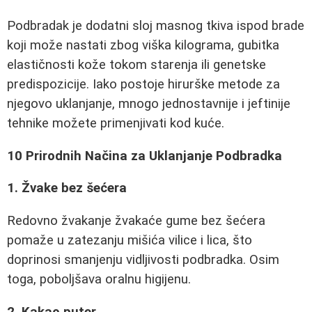
Podbradak je dodatni sloj masnog tkiva ispod brade
koji može nastati zbog viška kilograma, gubitka
elastičnosti kože tokom starenja ili genetske
predispozicije. Iako postoje hirurške metode za
njegovo uklanjanje, mnogo jednostavnije i jeftinije
tehnike možete primenjivati kod kuće.
10 Prirodnih Načina za Uklanjanje Podbradka
1. Žvake bez šećera
Redovno žvakanje žvakaće gume bez šećera
pomaže u zatezanju mišića vilice i lica, što
doprinosi smanjenju vidljivosti podbradka. Osim
toga, poboljšava oralnu higijenu.
2. Kakao puter