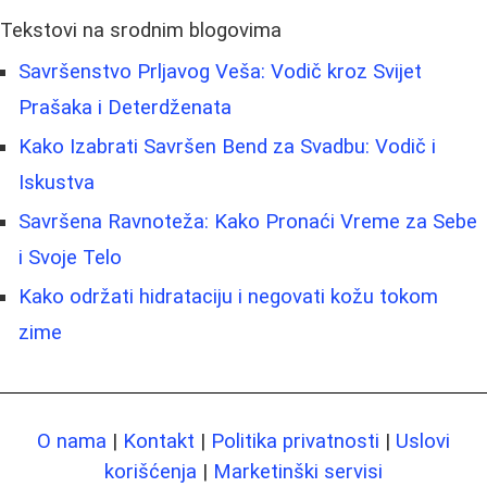
Tekstovi na srodnim blogovima
Savršenstvo Prljavog Veša: Vodič kroz Svijet
Prašaka i Deterdženata
Kako Izabrati Savršen Bend za Svadbu: Vodič i
Iskustva
Savršena Ravnoteža: Kako Pronaći Vreme za Sebe
i Svoje Telo
Kako održati hidrataciju i negovati kožu tokom
zime
O nama
|
Kontakt
|
Politika privatnosti
|
Uslovi
korišćenja
|
Marketinški servisi