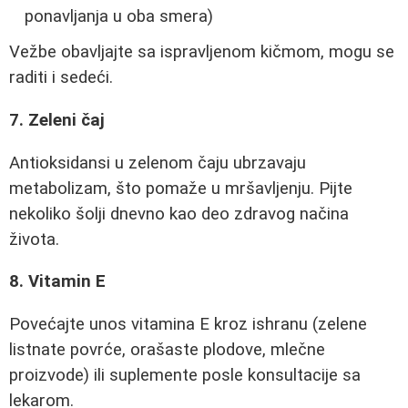
ponavljanja u oba smera)
Vežbe obavljajte sa ispravljenom kičmom, mogu se
raditi i sedeći.
7. Zeleni čaj
Antioksidansi u zelenom čaju ubrzavaju
metabolizam, što pomaže u mršavljenju. Pijte
nekoliko šolji dnevno kao deo zdravog načina
života.
8. Vitamin E
Povećajte unos vitamina E kroz ishranu (zelene
listnate povrće, orašaste plodove, mlečne
proizvode) ili suplemente posle konsultacije sa
lekarom.