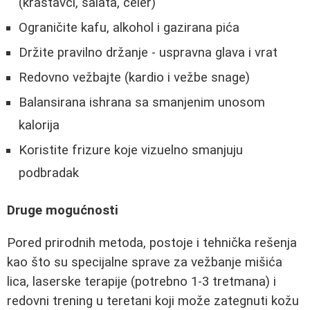
(krastavci, salata, celer)
Ograničite kafu, alkohol i gazirana pića
Držite pravilno držanje - uspravna glava i vrat
Redovno vežbajte (kardio i vežbe snage)
Balansirana ishrana sa smanjenim unosom
kalorija
Koristite frizure koje vizuelno smanjuju
podbradak
Druge mogućnosti
Pored prirodnih metoda, postoje i tehnička rešenja
kao što su specijalne sprave za vežbanje mišića
lica, laserske terapije (potrebno 1-3 tretmana) i
redovni trening u teretani koji može zategnuti kožu