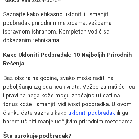
Saznajte kako efikasno ukloniti ili smanjiti
podbradak prirodnim metodama, vežbama i
ispravnom ishranom. Kompletan vodič sa
dokazanim tehnikama.
Kako Ukloniti Podbradak: 10 Najboljih Prirodnih
Rešenja
Bez obzira na godine, svako može raditi na
poboljšanju izgleda lica i vrata. Vežbe za mišiće lica
i pravilna nega kože mogu značajno uticati na
tonus kože i smanjiti vidljivost podbradka. U ovom
članku ćete saznati kako
ukloniti podbradak
ili ga
barem učiniti manje uočljivim prirodnim metodama.
Šta uzrokuje podbradak?