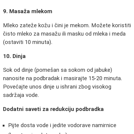
9. Masaža mlekom
Mleko zateže kožu i čini je mekom. Možete koristiti
čisto mleko za masažu ili masku od mleka i meda
(ostaviti 10 minuta).
10. Dinja
Sok od dinje (pomešan sa sokom od jabuke)
nanosite na podbradak i masirajte 15-20 minuta.
Povećajte unos dinje u ishrani zbog visokog
sadržaja vode.
Dodatni saveti za redukciju podbradka
Pijte dosta vode i jedite vodorave namirnice