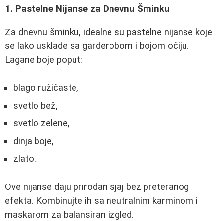
1. Pastelne Nijanse za Dnevnu Šminku
Za dnevnu šminku, idealne su pastelne nijanse koje
se lako usklade sa garderobom i bojom očiju.
Lagane boje poput:
blago ružičaste,
svetlo bež,
svetlo zelene,
dinja boje,
zlato.
Ove nijanse daju prirodan sjaj bez preteranog
efekta. Kombinujte ih sa neutralnim karminom i
maskarom za balansiran izgled.