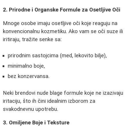
2. Prirodne i Organske Formule za Osetljive Oči
Mnoge osobe imaju osetljive oči koje reaguju na
konvencionalnu kozmetiku. Ako vam se oči suze ili
iritiraju, tražite senke sa:
prirodnim sastojcima (med, lekovito bilje),
minimalno boje,
bez konzervansa.
Neki brendovi nude blage formule koje ne izazivaju
iritaciju, što ih čini idealnim izborom za
svakodnevnu upotrebu.
3. Omiljene Boje i Teksture