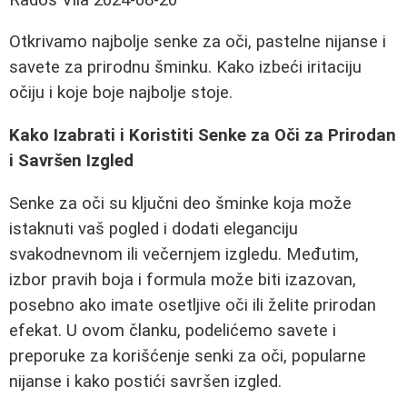
Otkrivamo najbolje senke za oči, pastelne nijanse i
savete za prirodnu šminku. Kako izbeći iritaciju
očiju i koje boje najbolje stoje.
Kako Izabrati i Koristiti Senke za Oči za Prirodan
i Savršen Izgled
Senke za oči su ključni deo šminke koja može
istaknuti vaš pogled i dodati eleganciju
svakodnevnom ili večernjem izgledu. Međutim,
izbor pravih boja i formula može biti izazovan,
posebno ako imate osetljive oči ili želite prirodan
efekat. U ovom članku, podelićemo savete i
preporuke za korišćenje senki za oči, popularne
nijanse i kako postići savršen izgled.