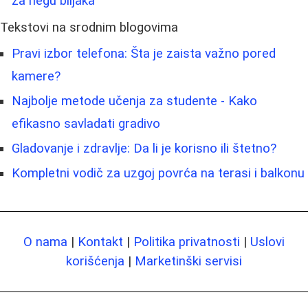
za negu biljaka
Tekstovi na srodnim blogovima
Pravi izbor telefona: Šta je zaista važno pored
kamere?
Najbolje metode učenja za studente - Kako
efikasno savladati gradivo
Gladovanje i zdravlje: Da li je korisno ili štetno?
Kompletni vodič za uzgoj povrća na terasi i balkonu
O nama
|
Kontakt
|
Politika privatnosti
|
Uslovi
korišćenja
|
Marketinški servisi