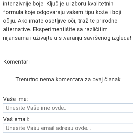
intenzivnije boje. Ključ je u izboru kvalitetnih
formula koje odgovaraju vašem tipu kože i boji
očiju. Ako imate osetljive oči, tražite prirodne
alternative. Eksperimentišite sa različitim
nijansama i uživajte u stvaranju savršenog izgleda!
Komentari
Trenutno nema komentara za ovaj članak.
Vaše ime:
Vaš email: