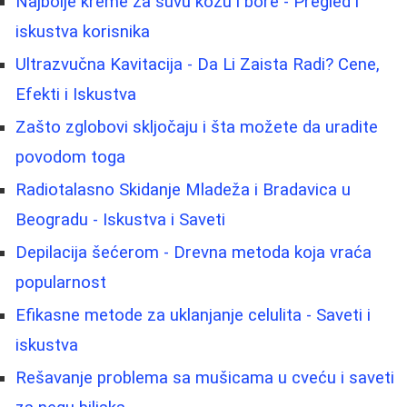
Najbolje kreme za suvu kožu i bore - Pregled i
iskustva korisnika
Ultrazvučna Kavitacija - Da Li Zaista Radi? Cene,
Efekti i Iskustva
Zašto zglobovi skljočaju i šta možete da uradite
povodom toga
Radiotalasno Skidanje Mladeža i Bradavica u
Beogradu - Iskustva i Saveti
Depilacija šećerom - Drevna metoda koja vraća
popularnost
Efikasne metode za uklanjanje celulita - Saveti i
iskustva
Rešavanje problema sa mušicama u cveću i saveti