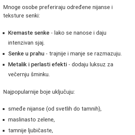
Mnoge osobe preferiraju određene nijanse i
teksture senki:
Kremaste senke
- lako se nanose i daju
intenzivan sjaj.
Senke u prahu
- trajnije i manje se razmazuju.
Metalik i perlasti efekti
- dodaju luksuz za
večernju šminku.
Najpopularnije boje uključuju:
smeđe nijanse (od svetlih do tamnih),
maslinasto zelene,
tamnije ljubičaste,