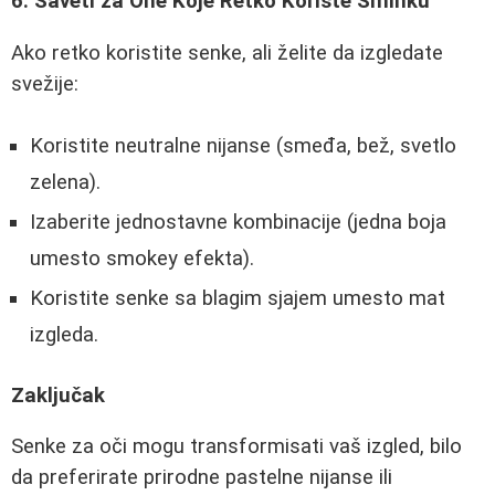
6. Saveti za One Koje Retko Koriste Šminku
Ako retko koristite senke, ali želite da izgledate
svežije:
Koristite neutralne nijanse (smeđa, bež, svetlo
zelena).
Izaberite jednostavne kombinacije (jedna boja
umesto smokey efekta).
Koristite senke sa blagim sjajem umesto mat
izgleda.
Zaključak
Senke za oči mogu transformisati vaš izgled, bilo
da preferirate prirodne pastelne nijanse ili