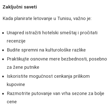
Zaključni saveti
Kada planirate letovanje u Tunisu, važno je:
Unapred istražiti hotelski smeštaj i pročitati
recenzije
Budite spremni na kulturološke razlike
Praktikujte osnovne mere bezbednosti, posebno
za žene putnike
Iskoristite mogućnost cenkanja prilikom
kupovine
Razmotrite putovanje van vrha sezone za bolje
cene