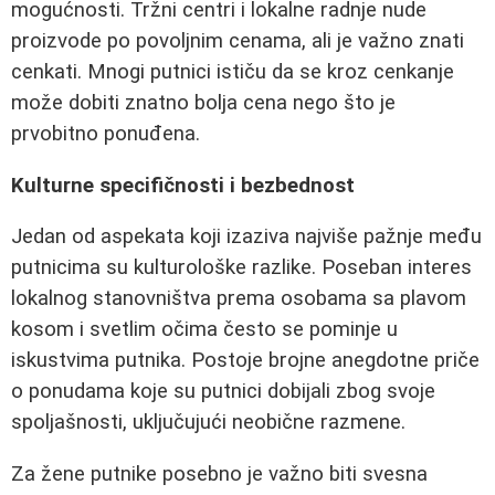
mogućnosti. Tržni centri i lokalne radnje nude
proizvode po povoljnim cenama, ali je važno znati
cenkati. Mnogi putnici ističu da se kroz cenkanje
može dobiti znatno bolja cena nego što je
prvobitno ponuđena.
Kulturne specifičnosti i bezbednost
Jedan od aspekata koji izaziva najviše pažnje među
putnicima su kulturološke razlike. Poseban interes
lokalnog stanovništva prema osobama sa plavom
kosom i svetlim očima često se pominje u
iskustvima putnika. Postoje brojne anegdotne priče
o ponudama koje su putnici dobijali zbog svoje
spoljašnosti, uključujući neobične razmene.
Za žene putnike posebno je važno biti svesna