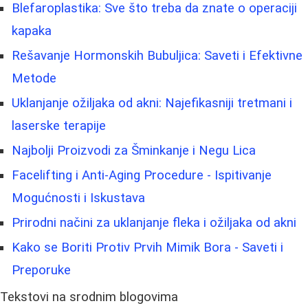
Blefaroplastika: Sve što treba da znate o operaciji
kapaka
Rešavanje Hormonskih Bubuljica: Saveti i Efektivne
Metode
Uklanjanje ožiljaka od akni: Najefikasniji tretmani i
laserske terapije
Najbolji Proizvodi za Šminkanje i Negu Lica
Facelifting i Anti-Aging Procedure - Ispitivanje
Mogućnosti i Iskustava
Prirodni načini za uklanjanje fleka i ožiljaka od akni
Kako se Boriti Protiv Prvih Mimik Bora - Saveti i
Preporuke
Tekstovi na srodnim blogovima