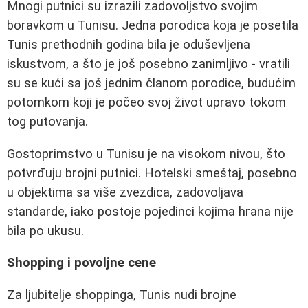
Mnogi putnici su izrazili zadovoljstvo svojim
boravkom u Tunisu. Jedna porodica koja je posetila
Tunis prethodnih godina bila je oduševljena
iskustvom, a što je još posebno zanimljivo - vratili
su se kući sa još jednim članom porodice, budućim
potomkom koji je počeo svoj život upravo tokom
tog putovanja.
Gostoprimstvo u Tunisu je na visokom nivou, što
potvrđuju brojni putnici. Hotelski smeštaj, posebno
u objektima sa više zvezdica, zadovoljava
standarde, iako postoje pojedinci kojima hrana nije
bila po ukusu.
Shopping i povoljne cene
Za ljubitelje shoppinga, Tunis nudi brojne