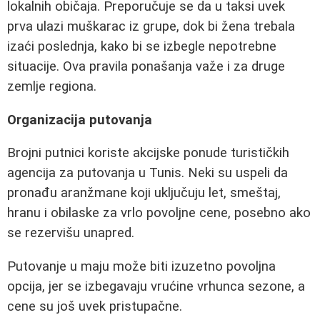
lokalnih običaja. Preporučuje se da u taksi uvek
prva ulazi muškarac iz grupe, dok bi žena trebala
izaći poslednja, kako bi se izbegle nepotrebne
situacije. Ova pravila ponašanja važe i za druge
zemlje regiona.
Organizacija putovanja
Brojni putnici koriste akcijske ponude turističkih
agencija za putovanja u Tunis. Neki su uspeli da
pronađu aranžmane koji uključuju let, smeštaj,
hranu i obilaske za vrlo povoljne cene, posebno ako
se rezervišu unapred.
Putovanje u maju može biti izuzetno povoljna
opcija, jer se izbegavaju vrućine vrhunca sezone, a
cene su još uvek pristupačne.