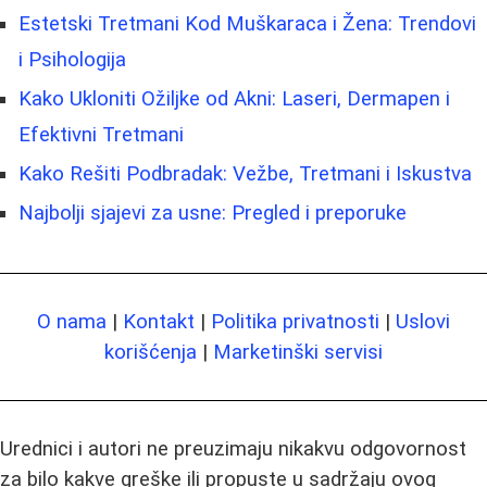
Estetski Tretmani Kod Muškaraca i Žena: Trendovi
i Psihologija
Kako Ukloniti Ožiljke od Akni: Laseri, Dermapen i
Efektivni Tretmani
Kako Rešiti Podbradak: Vežbe, Tretmani i Iskustva
Najbolji sjajevi za usne: Pregled i preporuke
O nama
|
Kontakt
|
Politika privatnosti
|
Uslovi
korišćenja
|
Marketinški servisi
Urednici i autori ne preuzimaju nikakvu odgovornost
za bilo kakve greške ili propuste u sadržaju ovog