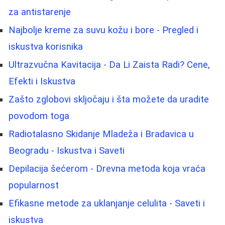
za antistarenje
Najbolje kreme za suvu kožu i bore - Pregled i
iskustva korisnika
Ultrazvučna Kavitacija - Da Li Zaista Radi? Cene,
Efekti i Iskustva
Zašto zglobovi skljočaju i šta možete da uradite
povodom toga
Radiotalasno Skidanje Mladeža i Bradavica u
Beogradu - Iskustva i Saveti
Depilacija šećerom - Drevna metoda koja vraća
popularnost
Efikasne metode za uklanjanje celulita - Saveti i
iskustva