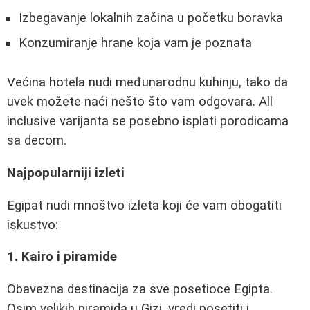
Izbegavanje lokalnih začina u početku boravka
Konzumiranje hrane koja vam je poznata
Većina hotela nudi međunarodnu kuhinju, tako da
uvek možete naći nešto što vam odgovara. All
inclusive varijanta se posebno isplati porodicama
sa decom.
Najpopularniji izleti
Egipat nudi mnoštvo izleta koji će vam obogatiti
iskustvo:
1. Kairo i piramide
Obavezna destinacija za sve posetioce Egipta.
Osim velikih piramida u Gizi, vredi posetiti i