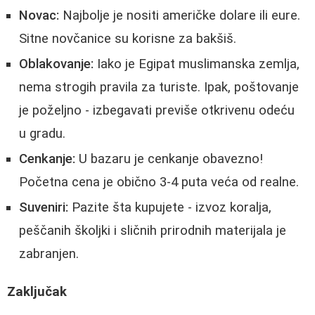
Novac:
Najbolje je nositi američke dolare ili eure.
Sitne novčanice su korisne za bakšiš.
Oblakovanje:
Iako je Egipat muslimanska zemlja,
nema strogih pravila za turiste. Ipak, poštovanje
je poželjno - izbegavati previše otkrivenu odeću
u gradu.
Cenkanje:
U bazaru je cenkanje obavezno!
Početna cena je obično 3-4 puta veća od realne.
Suveniri:
Pazite šta kupujete - izvoz koralja,
peščanih školjki i sličnih prirodnih materijala je
zabranjen.
Zaključak