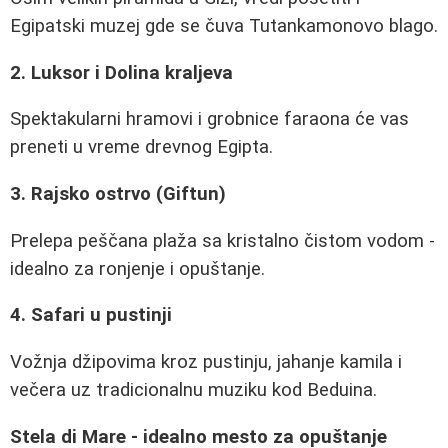
Egipatski muzej gde se čuva Tutankamonovo blago.
2. Luksor i Dolina kraljeva
Spektakularni hramovi i grobnice faraona će vas
preneti u vreme drevnog Egipta.
3. Rajsko ostrvo (Giftun)
Prelepa peščana plaža sa kristalno čistom vodom -
idealno za ronjenje i opuštanje.
4. Safari u pustinji
Vožnja džipovima kroz pustinju, jahanje kamila i
večera uz tradicionalnu muziku kod Beduina.
Stela di Mare - idealno mesto za opuštanje