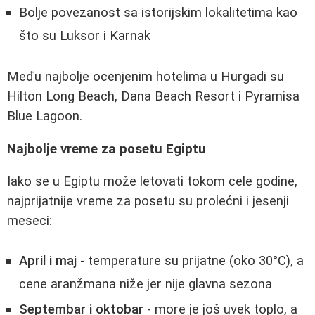
Bolje povezanost sa istorijskim lokalitetima kao
što su Luksor i Karnak
Među najbolje ocenjenim hotelima u Hurgadi su
Hilton Long Beach, Dana Beach Resort i Pyramisa
Blue Lagoon.
Najbolje vreme za posetu Egiptu
Iako se u Egiptu može letovati tokom cele godine,
najprijatnije vreme za posetu su prolećni i jesenji
meseci:
April i maj
- temperature su prijatne (oko 30°C), a
cene aranžmana niže jer nije glavna sezona
Septembar i oktobar
- more je još uvek toplo, a