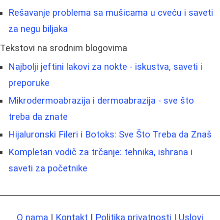
Rešavanje problema sa mušicama u cveću i saveti
za negu biljaka
Tekstovi na srodnim blogovima
Najbolji jeftini lakovi za nokte - iskustva, saveti i
preporuke
Mikrodermoabrazija i dermoabrazija - sve što
treba da znate
Hijaluronski Fileri i Botoks: Sve Što Treba da Znaš
Kompletan vodič za trčanje: tehnika, ishrana i
saveti za početnike
O nama
|
Kontakt
|
Politika privatnosti
|
Uslovi