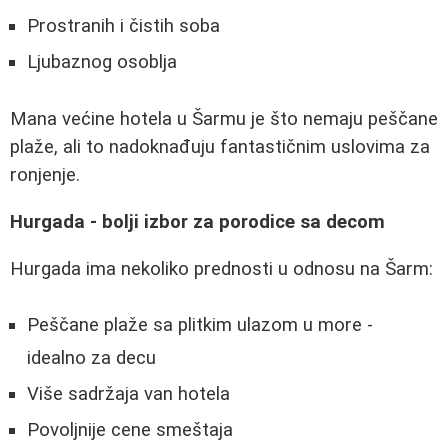
Prostranih i čistih soba
Ljubaznog osoblja
Mana većine hotela u Šarmu je što nemaju peščane
plaže, ali to nadoknađuju fantastičnim uslovima za
ronjenje.
Hurgada - bolji izbor za porodice sa decom
Hurgada ima nekoliko prednosti u odnosu na Šarm:
Peščane plaže sa plitkim ulazom u more -
idealno za decu
Više sadržaja van hotela
Povoljnije cene smeštaja