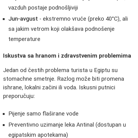
vazduh postaje podnošljiviji
Jun-avgust
- ekstremno vruće (preko 40°C), ali
sa jakim vetrom koji olakšava podnošenje
temperature
Iskustva sa hranom i zdravstvenim problemima
Jedan od čestih problema turista u Egiptu su
stomachne smetnje. Razlog može biti promena
ishrane, lokalni začini ili voda. Iskusni putnici
preporučuju:
Pijenje samo flaširane vode
Preventivno uzimanje leka Antinal (dostupan u
egipatskim apotekama)