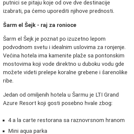
putnici se pitaju koje od ove dve destinacije
izabrati, pa ćemo uporediti njihove prednosti.
Šarm el Šejk - raj za ronioce
Šarm el Šejk je poznat po izuzetno lepom
podvodnom svetu i idealnim uslovima za ronjenje.
Većina hotela ima kamenite plaže sa pontonskim
mostovima koji vode direktno u duboku vodu gde
možete videti prelepe koralne grebene i šarenolike
ribe.
Jedan od omiljenih hotela u Šarmu je LTI Grand
Azure Resort koji gosti posebno hvale zbog:
4 a la carte restorana sa raznovrsnom hranom
Mini aqua parka