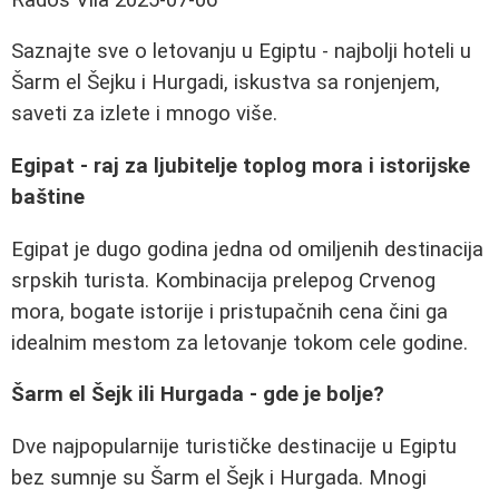
Saznajte sve o letovanju u Egiptu - najbolji hoteli u
Šarm el Šejku i Hurgadi, iskustva sa ronjenjem,
saveti za izlete i mnogo više.
Egipat - raj za ljubitelje toplog mora i istorijske
baštine
Egipat je dugo godina jedna od omiljenih destinacija
srpskih turista. Kombinacija prelepog Crvenog
mora, bogate istorije i pristupačnih cena čini ga
idealnim mestom za letovanje tokom cele godine.
Šarm el Šejk ili Hurgada - gde je bolje?
Dve najpopularnije turističke destinacije u Egiptu
bez sumnje su Šarm el Šejk i Hurgada. Mnogi