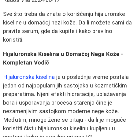
Sve što treba da znate o korišćenju hijaluronske
kiseline u domaćoj nezi kože. Da li možete sami da
pravite serum, gde da kupite i kako pravilno
koristiti.
Hijaluronska Kiselina u Domaćoj Nega Kože -
Kompletan Vodič
Hijaluronska kiselina
je u poslednje vreme postala
jedan od najpopularnijih sastojaka u kozmetičkim
preparatima. Njeni efekti hidratacije, ublažavanja
bora i usporavanja procesa starenja čine je
nezamenjivim sastojkom moderne nege kože.
Međutim, mnoge žene se pitaju - da li je moguće
koristiti čistu hijaluronsku kiselinu kupljenu u
apoteci i kako je pravilno primeniti?