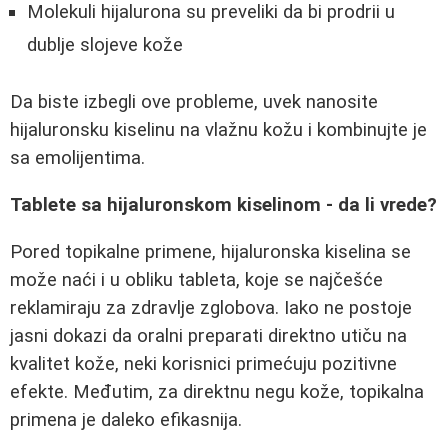
Molekuli hijalurona su preveliki da bi prodrii u
dublje slojeve kože
Da biste izbegli ove probleme, uvek nanosite
hijaluronsku kiselinu na vlažnu kožu i kombinujte je
sa emolijentima.
Tablete sa hijaluronskom kiselinom - da li vrede?
Pored topikalne primene, hijaluronska kiselina se
može naći i u obliku tableta, koje se najčešće
reklamiraju za zdravlje zglobova. Iako ne postoje
jasni dokazi da oralni preparati direktno utiču na
kvalitet kože, neki korisnici primećuju pozitivne
efekte. Međutim, za direktnu negu kože, topikalna
primena je daleko efikasnija.