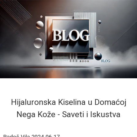
Hijaluronska Kiselina u Domaćoj
Nega Kože - Saveti i Iskustva
Radoš Vila
2024-06-17