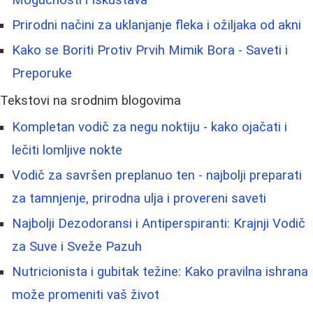
Prirodni načini za uklanjanje fleka i ožiljaka od akni
Kako se Boriti Protiv Prvih Mimik Bora - Saveti i
Preporuke
Tekstovi na srodnim blogovima
Kompletan vodič za negu noktiju - kako ojačati i
lečiti lomljive nokte
Vodič za savršen preplanuo ten - najbolji preparati
za tamnjenje, prirodna ulja i provereni saveti
Najbolji Dezodoransi i Antiperspiranti: Krajnji Vodič
za Suve i Sveže Pazuh
Nutricionista i gubitak težine: Kako pravilna ishrana
može promeniti vaš život