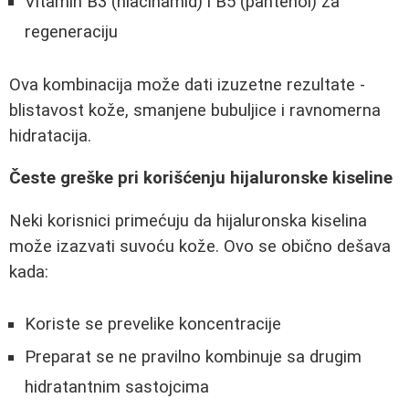
Vitamin B3 (niacinamid) i B5 (pantenol) za
regeneraciju
Ova kombinacija može dati izuzetne rezultate -
blistavost kože, smanjene bubuljice i ravnomerna
hidratacija.
Česte greške pri korišćenju hijaluronske kiseline
Neki korisnici primećuju da hijaluronska kiselina
može izazvati suvoću kože. Ovo se obično dešava
kada:
Koriste se prevelike koncentracije
Preparat se ne pravilno kombinuje sa drugim
hidratantnim sastojcima