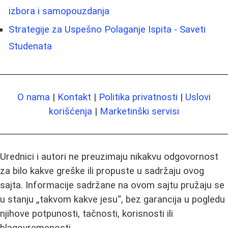
izbora i samopouzdanja
Strategije za Uspešno Polaganje Ispita - Saveti
Studenata
O nama
|
Kontakt
|
Politika privatnosti
|
Uslovi
korišćenja
|
Marketinški servisi
Urednici i autori ne preuzimaju nikakvu odgovornost
za bilo kakve greške ili propuste u sadržaju ovog
sajta. Informacije sadržane na ovom sajtu pružaju se
u stanju „takvom kakve jesu“, bez garancija u pogledu
njihove potpunosti, tačnosti, korisnosti ili
blagovremenosti.