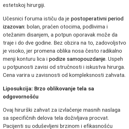
estetskoj hirurgiji.
Učesnici foruma ističu da je
postoperativni period
izazovan
: bolan, praćen otocima, podlivima i
otežanim disanjem, a potpun oporavak može da
traje i do dve godine. Bez obzira na to, zadovoljstvo
je visoko, jer promena oblika nosa često radikalno
menji konturu lica i
podize samopouzdanje
. Uspeh
u potpunosti zavisi od stručnosti i iskustva hirurga.
Cena varira u zavisnosti od kompleksnosti zahvata.
Liposukcija: Brzo oblikovanje tela sa
odgovornošću
Ovaj hirurški zahvat za izvlačenje masnih naslaga
sa specifičnih delova tela doživljava procvat.
Pacijenti su oduševljeni brzinom i efikasnošću