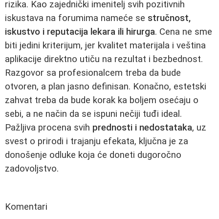
rizika. Kao zajednički imenitelj svih pozitivnih
iskustava na forumima nameće se
stručnost,
iskustvo i reputacija lekara ili hirurga
. Cena ne sme
biti jedini kriterijum, jer kvalitet materijala i veština
aplikacije direktno utiču na rezultat i bezbednost.
Razgovor sa profesionalcem treba da bude
otvoren, a plan jasno definisan. Konačno, estetski
zahvat treba da bude korak ka boljem osećaju o
sebi, a ne način da se ispuni nečiji tuđi ideal.
Pažljiva procena svih
prednosti i nedostataka
, uz
svest o prirodi i trajanju efekata, ključna je za
donošenje odluke koja će doneti dugoročno
zadovoljstvo.
Komentari