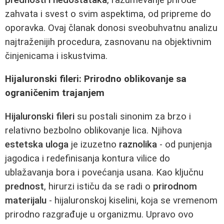
zahvata i svest o svim aspektima, od pripreme do
oporavka. Ovaj članak donosi sveobuhvatnu analizu
najtraženijih procedura, zasnovanu na objektivnim
činjenicama i iskustvima.
Hijaluronski fileri: Prirodno oblikovanje sa
ograničenim trajanjem
Hijaluronski fileri
su postali sinonim za brzo i
relativno bezbolno oblikovanje lica. Njihova
estetska uloga
je izuzetno
raznolika
- od punjenja
jagodica i redefinisanja kontura vilice do
ublažavanja bora i povećanja usana. Kao ključnu
prednost
, hirurzi ističu da se radi o
prirodnom
materijalu
- hijaluronskoj kiselini, koja se vremenom
prirodno razgrađuje u organizmu. Upravo ovo