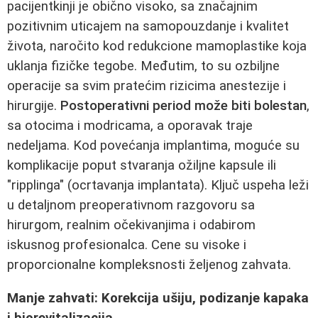
pacijentkinji je obično visoko, sa značajnim
pozitivnim uticajem na samopouzdanje i kvalitet
života, naročito kod redukcione mamoplastike koja
uklanja fizičke tegobe. Međutim, to su ozbiljne
operacije sa svim pratećim rizicima anestezije i
hirurgije.
Postoperativni period može biti bolestan
,
sa otocima i modricama, a oporavak traje
nedeljama. Kod povećanja implantima, moguće su
komplikacije poput stvaranja ožiljne kapsule ili
"ripplinga" (ocrtavanja implantata). Ključ uspeha leži
u detaljnom preoperativnom razgovoru sa
hirurgom, realnim očekivanjima i odabirom
iskusnog profesionalca. Cene su visoke i
proporcionalne kompleksnosti željenog zahvata.
Manje zahvati: Korekcija ušiju, podizanje kapaka
i biorevitalizacija