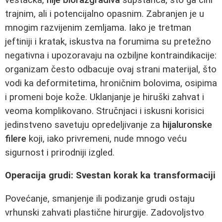
trajnim, ali i potencijalno opasnim. Zabranjen je u
mnogim razvijenim zemljama. Iako je tretman
jeftiniji i kratak, iskustva na forumima su pretežno
negativna i upozoravaju na ozbiljne kontraindikacije:
organizam često odbacuje ovaj strani materijal, što
vodi ka deformitetima, hroničnim bolovima, osipima
i promeni boje kože. Uklanjanje je hiruški zahvat i
veoma komplikovano. Stručnjaci i iskusni korisici
jedinstveno savetuju opredeljivanje za
hijaluronske
filere
koji, iako privremeni, nude mnogo veću
sigurnost i prirodniji izgled.
Operacija grudi: Svestan korak ka transformaciji
Povećanje, smanjenje ili podizanje grudi ostaju
vrhunski zahvati plastične hirurgije. Zadovoljstvo