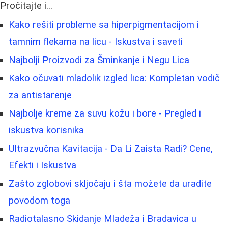
Pročitajte i...
Kako rešiti probleme sa hiperpigmentacijom i
tamnim flekama na licu - Iskustva i saveti
Najbolji Proizvodi za Šminkanje i Negu Lica
Kako očuvati mladolik izgled lica: Kompletan vodič
za antistarenje
Najbolje kreme za suvu kožu i bore - Pregled i
iskustva korisnika
Ultrazvučna Kavitacija - Da Li Zaista Radi? Cene,
Efekti i Iskustva
Zašto zglobovi skljočaju i šta možete da uradite
povodom toga
Radiotalasno Skidanje Mladeža i Bradavica u