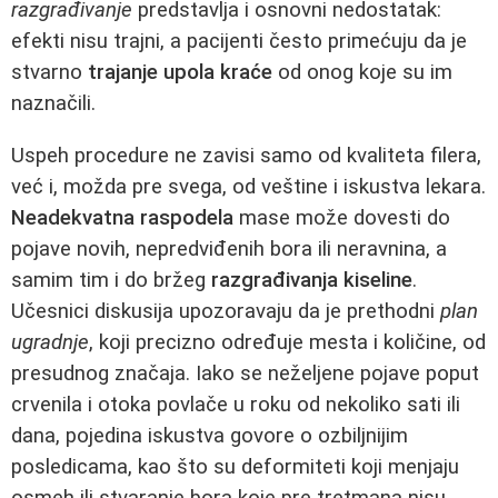
razgrađivanje
predstavlja i osnovni nedostatak:
efekti nisu trajni, a pacijenti često primećuju da je
stvarno
trajanje upola kraće
od onog koje su im
naznačili.
Uspeh procedure ne zavisi samo od kvaliteta filera,
već i, možda pre svega, od veštine i iskustva lekara.
Neadekvatna raspodela
mase može dovesti do
pojave novih, nepredviđenih bora ili neravnina, a
samim tim i do bržeg
razgrađivanja kiseline
.
Učesnici diskusija upozoravaju da je prethodni
plan
ugradnje
, koji precizno određuje mesta i količine, od
presudnog značaja. Iako se neželjene pojave poput
crvenila i otoka povlače u roku od nekoliko sati ili
dana, pojedina iskustva govore o ozbiljnijim
posledicama, kao što su deformiteti koji menjaju
osmeh ili stvaranje bora koje pre tretmana nisu