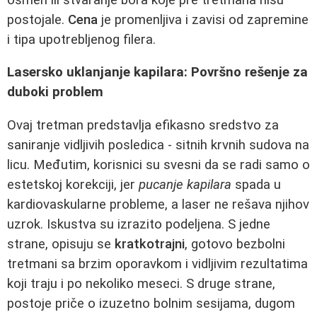
postojale.
Cena
je promenljiva i zavisi od zapremine
i tipa upotrebljenog filera.
Lasersko uklanjanje kapilara: Površno rešenje za
duboki problem
Ovaj tretman predstavlja efikasno sredstvo za
saniranje vidljivih posledica - sitnih krvnih sudova na
licu. Međutim, korisnici su svesni da se radi samo o
estetskoj korekciji, jer
pucanje kapilara
spada u
kardiovaskularne probleme, a laser ne rešava njihov
uzrok. Iskustva su izrazito podeljena. S jedne
strane, opisuju se
kratkotrajni
, gotovo bezbolni
tretmani sa brzim oporavkom i vidljivim rezultatima
koji traju i po nekoliko meseci. S druge strane,
postoje priče o izuzetno bolnim sesijama, dugom