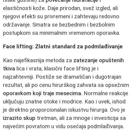
elastičnosti kože. Daje prirodan, svež izgled, ali
njegovi efekti su privremeni i zahtevaju redovno
održavanje. Smatra se bezbednim i bezbolnim
postupkom sa minimalnim vremenom oporavka.
Face lifting: Zlatni standard za podmlađivanje
Kao najefikasnija metoda za
zatezanje opuštenih
tkiva
lica i vrata, klasični face lifting je i
najzahtevniji. Postiže se dramatičan i dugotrajan
rezultat, ali po cenu hirurškog zahvata sa opsežnim
oporavkom koji traje mesecima
. Normalne reakcije
uključuju znatne otoke i modrice. Kao i uvek, ishod
je direktno proporcionalan iskustvu hirurga. Ovo je
izrazito skup
tretman, ali za mnoge i investicija sa
najvećim povratom u vidu osećaja podmlađivanja.