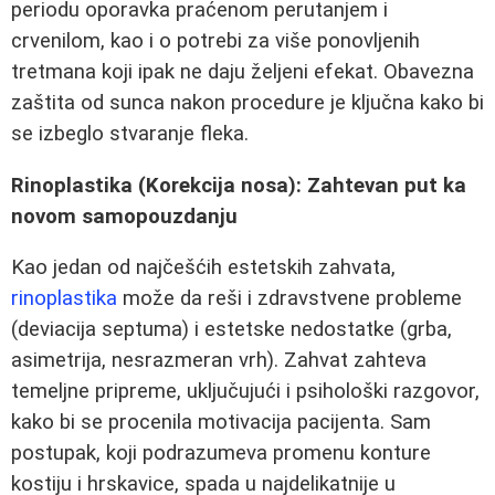
periodu oporavka praćenom perutanjem i
crvenilom, kao i o potrebi za više ponovljenih
tretmana koji ipak ne daju željeni efekat. Obavezna
zaštita od sunca nakon procedure je ključna kako bi
se izbeglo stvaranje fleka.
Rinoplastika (Korekcija nosa): Zahtevan put ka
novom samopouzdanju
Kao jedan od najčešćih estetskih zahvata,
rinoplastika
može da reši i zdravstvene probleme
(deviacija septuma) i estetske nedostatke (grba,
asimetrija, nesrazmeran vrh). Zahvat zahteva
temeljne pripreme, uključujući i psihološki razgovor,
kako bi se procenila motivacija pacijenta. Sam
postupak, koji podrazumeva promenu konture
kostiju i hrskavice, spada u najdelikatnije u