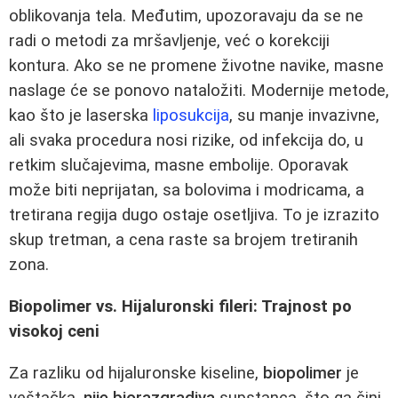
oblikovanja tela. Međutim, upozoravaju da se ne
radi o metodi za mršavljenje, već o korekciji
kontura. Ako se ne promene životne navike, masne
naslage će se ponovo nataložiti. Modernije metode,
kao što je laserska
liposukcija
, su manje invazivne,
ali svaka procedura nosi rizike, od infekcija do, u
retkim slučajevima, masne embolije. Oporavak
može biti neprijatan, sa bolovima i modricama, a
tretirana regija dugo ostaje osetljiva. To je izrazito
skup tretman, a cena raste sa brojem tretiranih
zona.
Biopolimer vs. Hijaluronski fileri: Trajnost po
visokoj ceni
Za razliku od hijaluronske kiseline,
biopolimer
je
veštačka,
nije biorazgradiva
supstanca, što ga čini