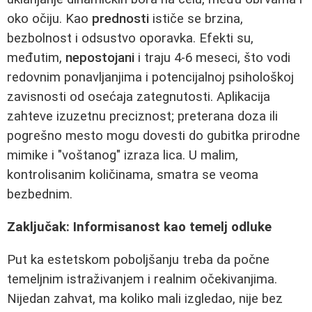
oko očiju. Kao
prednosti
ističe se brzina,
bezbolnost i odsustvo oporavka. Efekti su,
međutim,
nepostojani
i traju 4-6 meseci, što vodi
redovnim ponavljanjima i potencijalnoj psihološkoj
zavisnosti od osećaja zategnutosti. Aplikacija
zahteve izuzetnu preciznost; preterana doza ili
pogrešno mesto mogu dovesti do gubitka prirodne
mimike i "voštanog" izraza lica. U malim,
kontrolisanim količinama, smatra se veoma
bezbednim.
Zaključak: Informisanost kao temelj odluke
Put ka estetskom poboljšanju treba da počne
temeljnim istraživanjem i realnim očekivanjima.
Nijedan zahvat, ma koliko mali izgledao, nije bez