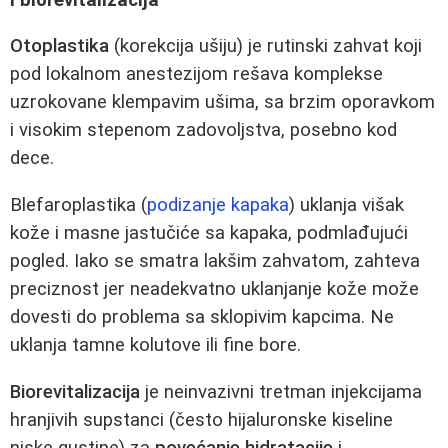
Otoplastika
(korekcija ušiju) je rutinski zahvat koji
pod lokalnom anestezijom rešava komplekse
uzrokovane klempavim ušima, sa brzim oporavkom
i visokim stepenom zadovoljstva, posebno kod
dece.
Blefaroplastika (
podizanje kapaka
) uklanja višak
kože i masne jastučiće sa kapaka, podmlađujući
pogled. Iako se smatra lakšim zahvatom, zahteva
preciznost jer neadekvatno uklanjanje kože može
dovesti do problema sa sklopivim kapcima. Ne
uklanja tamne kolutove ili fine bore.
Biorevitalizacija
je neinvazivni tretman injekcijama
hranjivih supstanci (često hijaluronske kiseline
niske gustine) za
povećanje hidratacije
i