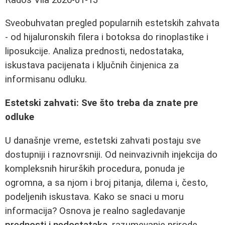
Sveobuhvatan pregled popularnih estetskih zahvata
- od hijaluronskih filera i botoksa do rinoplastike i
liposukcije. Analiza prednosti, nedostataka,
iskustava pacijenata i ključnih činjenica za
informisanu odluku.
Estetski zahvati: Sve što treba da znate pre
odluke
U današnje vreme, estetski zahvati postaju sve
dostupniji i raznovrsniji. Od neinvazivnih injekcija do
kompleksnih hirurških procedura, ponuda je
ogromna, a sa njom i broj pitanja, dilema i, često,
podeljenih iskustava. Kako se snaci u moru
informacija? Osnova je realno sagledavanje
prednosti i nedostataka
, razumevanje prirode