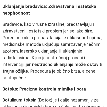
Uklanjanje bradavica: Zdravstvena i estetska
neophodnost
Bradavice, kao virusne izrasline, predstavljaju i
zdravstveni i estetski problem jer se lako šire.
Pored prirodnih preparata čija je efikasnost upitna,
medicinske metode uključuju zamrzavanje tečnim
azotom, lasersko uklanjanje ili uklanjanje
radiotalasima. Ključ je u stručnoj proceni i
intervenciji, jer
nestručno uklanjanje može ostaviti
trajne ožiljke
. Procedura je obično brza, a cene
pristupačne.
Botoks: Precizna kontrola mimike i bora
Botulinum toksin
(Botox) je i dalje nezamenjiv za
uklanjanje dinamičkih bora na čelu, među obrvama i