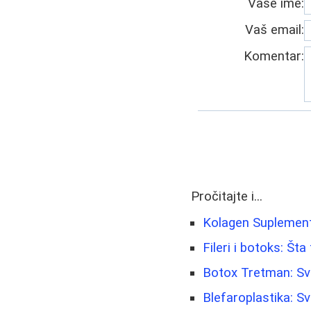
Vaše ime:
Vaš email:
Komentar:
Pročitajte i...
Kolagen Suplement
Fileri i botoks: Št
Botox Tretman: Sve
Blefaroplastika: S