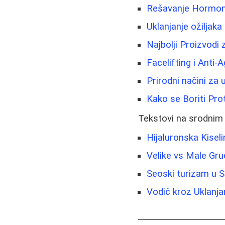
Rešavanje Hormonsk
Uklanjanje ožiljaka 
Najbolji Proizvodi
Facelifting i Anti-
Prirodni načini za u
Kako se Boriti Pro
Tekstovi na srodnim
Hijaluronska Kisel
Velike vs Male Grud
Seoski turizam u S
Vodič kroz Uklanja