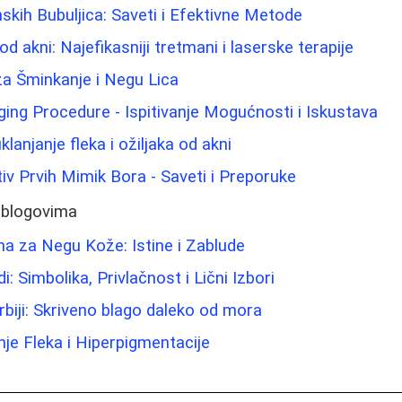
ih Bubuljica: Saveti i Efektivne Metode
od akni: Najefikasniji tretmani i laserske terapije
 za Šminkanje i Negu Lica
Aging Procedure - Ispitivanje Mogućnosti i Iskustava
klanjanje fleka i ožiljaka od akni
tiv Prvih Mimik Bora - Saveti i Preporuke
 blogovima
ina za Negu Kože: Istine i Zablude
i: Simbolika, Privlačnost i Lični Izbori
rbiji: Skriveno blago daleko od mora
nje Fleka i Hiperpigmentacije