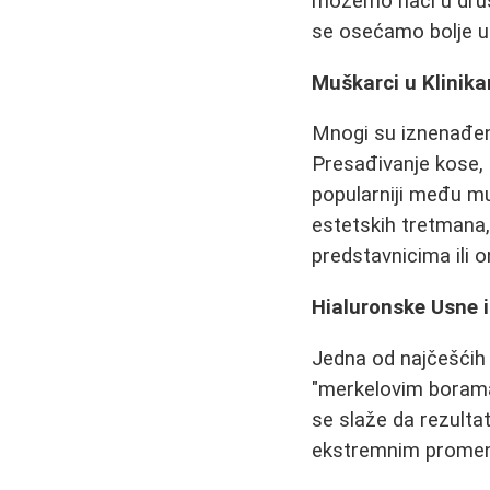
možemo naći u društ
se osećamo bolje u 
Muškarci u Klinik
Mnogi su iznenađen
Presađivanje kose, u
popularniji među m
estetskih tretmana, 
predstavnicima ili 
Hialuronske Usne i
Jedna od najčešćih i
"merkelovim borama"
se slaže da rezultat
ekstremnim promen