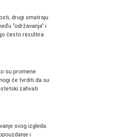
sti, drugi smatraju
eđu "održavanja" i
go često rezultira
iako su promene
nogi će tvrditi da su
estetski zahvati
avanje svog izgleda.
mopouzdanje i