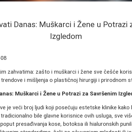
vati Danas: Muškarci i Žene u Potrazi
Izgledom
-08
m zahvatima: zašto i muškarci i žene sve češće koris
trendove i mišljenja o plastičnoj hirurgiji i prirodnom s
Danas: Muškarci i Žene u Potrazi za Savršenim Izgl
 je veći broj ljudi koji posećuju estetske klinike kako b
 tradicionalno bile glavne korisnice ovih usluga, sve v
oput presađivanja kose, botoksa ili hialuronskih punil