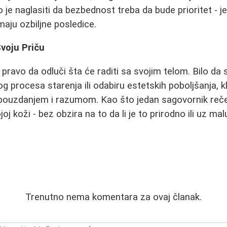
o je naglasiti da bezbednost treba da bude prioritet - jef
aju ozbiljne posledice.
voju Priču
pravo da odluči šta će raditi sa svojim telom. Bilo da 
g procesa starenja ili odabiru estetskih poboljšanja, k
uzdanjem i razumom. Kao što jedan sagovornik reče: 
oj koži - bez obzira na to da li je to prirodno ili uz 
Trenutno nema komentara za ovaj članak.