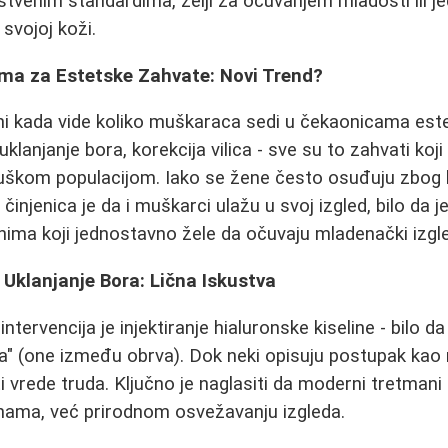
venim standardima, želji za očuvanjem mladosti ili je
svojoj koži.
ama za Estetske Zahvate: Novi Trend?
i kada vide koliko muškaraca sedi u čekaonicama est
klanjanje bora, korekcija vilica - sve su to zahvati koj
uškom populacijom. Iako se žene često osuđuju zbog 
činjenica je da i muškarci ulažu u svoj izgled, bilo da 
onima koji jednostavno žele da očuvaju mladenački izgl
 Uklanjanje Bora: Lična Iskustva
ntervencija je injektiranje hialuronske kiseline - bilo da
 (one između obrva). Dok neki opisuju postupak kao n
i vrede truda. Ključno je naglasiti da moderni tretmani
ama, već prirodnom osvežavanju izgleda.