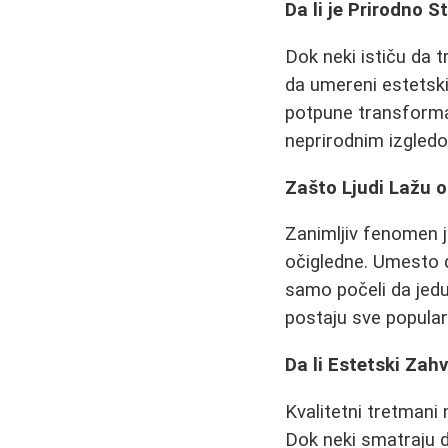
Da li je Prirodno 
Dok neki ističu da 
da umereni estetsk
potpune transformac
neprirodnim izgledom
Zašto Ljudi Lažu 
Zanimljiv fenomen je
očigledne. Umesto da
samo počeli da jedu
postaju sve popularn
Da li Estetski Zah
Kvalitetni tretmani 
Dok neki smatraju d