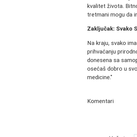
kvalitet života. Bitn
tretmani mogu da im
Zaključak: Svako S
Na kraju, svako ima 
prihvaćanju prirodno
donesena sa samopo
osećaš dobro u svoj
medicine."
Komentari