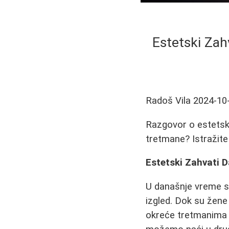
Estetski Zah
Radoš Vila
2024-10
Razgovor o estetski
tretmane? Istražite 
Estetski Zahvati 
U današnje vreme sve
izgled. Dok su žene
okreće tretmanima p