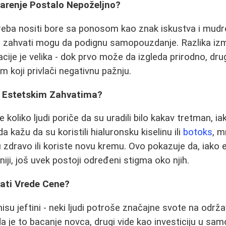
Starenje Postalo Nepoželjno?
treba nositi bore sa ponosom kao znak iskustva i mudro
i zahvati mogu da podignu samopouzdanje. Razlika izm
ije je velika - dok prvo može da izgleda prirodno, dru
 koji privlači negativnu pažnju.
o Estetskim Zahvatima?
 koliko ljudi poriče da su uradili bilo kakav tretman, 
 kažu da su koristili hialuronsku kiselinu ili
botoks
, m
 zdravo ili koriste novu kremu. Ovo pokazuje da, iako 
iji, još uvek postoji određeni stigma oko njih.
vati Vrede Cene?
nisu jeftini - neki ljudi potroše značajne svote na održ
a je to bacanje novca, drugi vide kao investiciju u sa