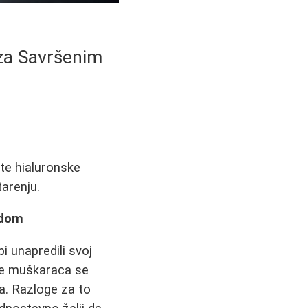
 za Savršenim
te hialuronske
tarenju.
edom
i unapredili svoj
iše muškaraca se
a. Razloge za to