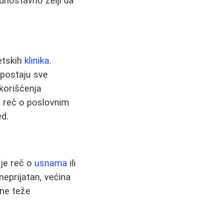
dnostavno želji da
etskih
klinika
.
i postaju sve
korišćenja
je reč o poslovnim
ed.
 je reč o
usnama
ili
eprijatan, većina
 ne teže