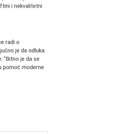
tini i nekvalitetni
se radi o
ljučno je da odluka
"Bitno je da se
malu pomoć moderne