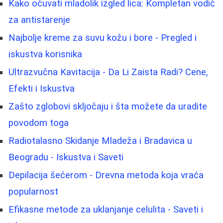
Kako očuvati mladolik izgled lica: Kompletan vodič
za antistarenje
Najbolje kreme za suvu kožu i bore - Pregled i
iskustva korisnika
Ultrazvučna Kavitacija - Da Li Zaista Radi? Cene,
Efekti i Iskustva
Zašto zglobovi skljočaju i šta možete da uradite
povodom toga
Radiotalasno Skidanje Mladeža i Bradavica u
Beogradu - Iskustva i Saveti
Depilacija šećerom - Drevna metoda koja vraća
popularnost
Efikasne metode za uklanjanje celulita - Saveti i