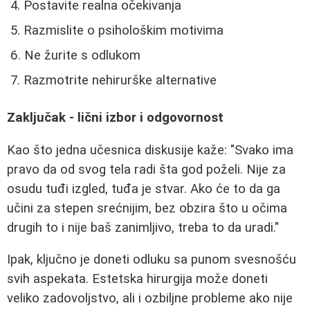
Postavite realna očekivanja
Razmislite o psihološkim motivima
Ne žurite s odlukom
Razmotrite nehirurške alternative
Zaključak - lični izbor i odgovornost
Kao što jedna učesnica diskusije kaže: "Svako ima
pravo da od svog tela radi šta god poželi. Nije za
osudu tuđi izgled, tuđa je stvar. Ako će to da ga
učini za stepen srećnijim, bez obzira što u očima
drugih to i nije baš zanimljivo, treba to da uradi."
Ipak, ključno je doneti odluku sa punom svesnošću
svih aspekata. Estetska hirurgija može doneti
veliko zadovoljstvo, ali i ozbiljne probleme ako nije