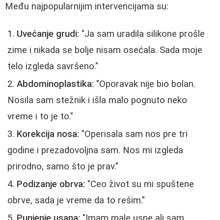
Među najpopularnijim intervencijama su:
Uvećanje grudi:
"Ja sam uradila silikone prošle
zime i nikada se bolje nisam osećala. Sada moje
telo izgleda savršeno."
Abdominoplastika:
"Oporavak nije bio bolan.
Nosila sam stežnik i išla malo pognuto neko
vreme i to je to."
Korekcija nosa:
"Operisala sam nos pre tri
godine i prezadovoljna sam. Nos mi izgleda
prirodno, samo što je prav."
Podizanje obrva:
"Ceo život su mi spuštene
obrve, sada je vreme da to rešim."
Punjenje usana:
"Imam male usne ali sam