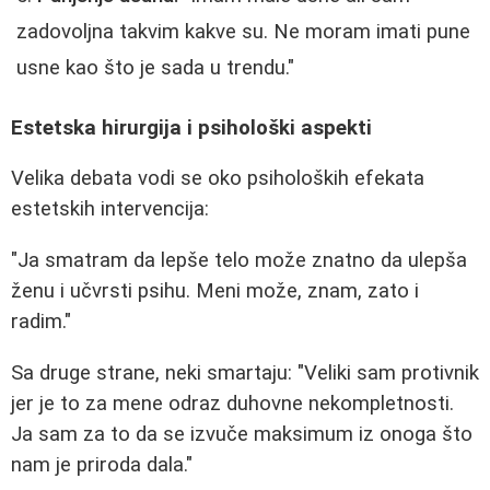
zadovoljna takvim kakve su. Ne moram imati pune
usne kao što je sada u trendu."
Estetska hirurgija i psihološki aspekti
Velika debata vodi se oko psiholoških efekata
estetskih intervencija:
"Ja smatram da lepše telo može znatno da ulepša
ženu i učvrsti psihu. Meni može, znam, zato i
radim."
Sa druge strane, neki smartaju: "Veliki sam protivnik
jer je to za mene odraz duhovne nekompletnosti.
Ja sam za to da se izvuče maksimum iz onoga što
nam je priroda dala."