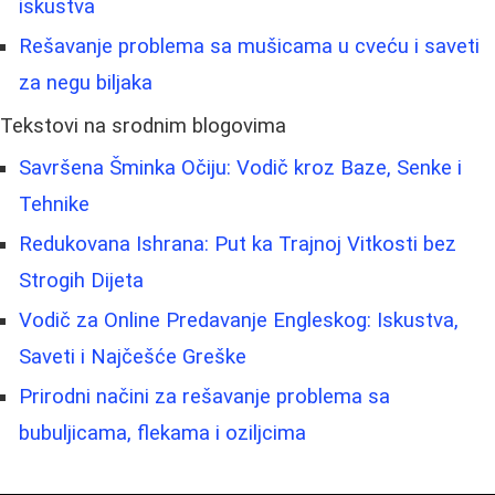
iskustva
Rešavanje problema sa mušicama u cveću i saveti
za negu biljaka
Tekstovi na srodnim blogovima
Savršena Šminka Očiju: Vodič kroz Baze, Senke i
Tehnike
Redukovana Ishrana: Put ka Trajnoj Vitkosti bez
Strogih Dijeta
Vodič za Online Predavanje Engleskog: Iskustva,
Saveti i Najčešće Greške
Prirodni načini za rešavanje problema sa
bubuljicama, flekama i oziljcima