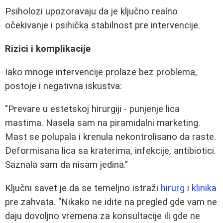
Psiholozi upozoravaju da je ključno realno
očekivanje i psihička stabilnost pre intervencije.
Rizici i komplikacije
Iako mnoge intervencije prolaze bez problema,
postoje i negativna iskustva:
"Prevare u estetskoj hirurgiji - punjenje lica
mastima. Nasela sam na piramidalni marketing.
Mast se polupala i krenula nekontrolisano da raste.
Deformisana lica sa kraterima, infekcije, antibiotici.
Saznala sam da nisam jedina."
Ključni savet je da se temeljno istraži
hirurg
i
klinika
pre zahvata. "Nikako ne idite na pregled gde vam ne
daju dovoljno vremena za konsultacije ili gde ne