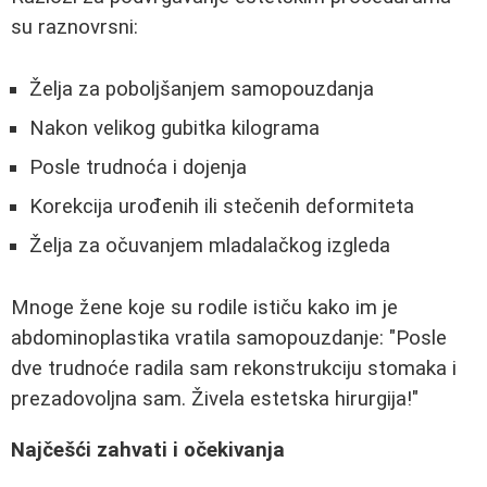
su raznovrsni:
Želja za poboljšanjem samopouzdanja
Nakon velikog gubitka kilograma
Posle trudnoća i dojenja
Korekcija urođenih ili stečenih deformiteta
Želja za očuvanjem mladalačkog izgleda
Mnoge žene koje su rodile ističu kako im je
abdominoplastika vratila samopouzdanje: "Posle
dve trudnoće radila sam rekonstrukciju stomaka i
prezadovoljna sam. Živela estetska hirurgija!"
Najčešći zahvati i očekivanja