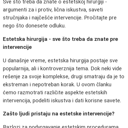
Sve što treba da znate o estetskoj hirurgiji -
argumenti za i protiv, lična iskustva, saveti
stručnjaka i najčešće intervencije. Pročitajte pre
nego što donesete odluku.
Estetska hirurgija - sve što treba da znate pre
intervencije
U današnje vreme, estetska hirurgija postaje sve
popularnija, ali i kontroverznija tema. Dok neki vide
rešenje za svoje komplekse, drugi smatraju da je to
ekstreman i nepotreban korak. U ovom članku
ćemo razmotrati različite aspekte estetskih
intervencija, podeliti iskustva i dati korisne savete.
Zašto ljudi pristaju na estetske intervencije?
Razlozi za podvrgavanje estetskim procedurama