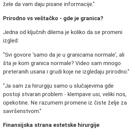
žele da vam daju pisane informacije."
Prirodno vs veštačko - gde je granica?
Jedna od ključnih dilema je koliko da se promeni
izgled:
"Svi govore 'samo da je u granicama normale', ali
šta je kom granica normale? Video sam mnogo
preteranih usana i grudi koje ne izgledaju prirodno."
"Ja sam za hirurgiju samo u slučajevima gde
postoji stvaran problem - klempave usi, veliki nos,
opekotine. Ne razumem promene iz čiste želje za
savršenstvom."
Finansijska strana estetske hirurgije