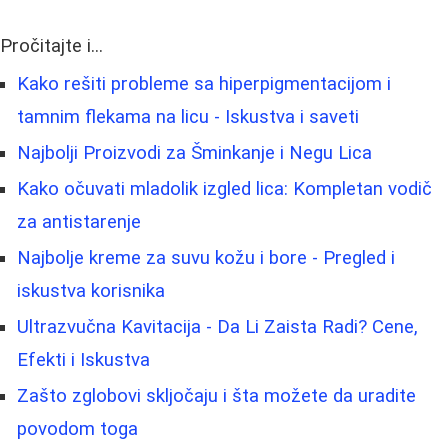
Pročitajte i...
Kako rešiti probleme sa hiperpigmentacijom i
tamnim flekama na licu - Iskustva i saveti
Najbolji Proizvodi za Šminkanje i Negu Lica
Kako očuvati mladolik izgled lica: Kompletan vodič
za antistarenje
Najbolje kreme za suvu kožu i bore - Pregled i
iskustva korisnika
Ultrazvučna Kavitacija - Da Li Zaista Radi? Cene,
Efekti i Iskustva
Zašto zglobovi skljočaju i šta možete da uradite
povodom toga