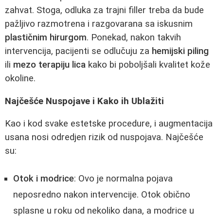
zahvat. Stoga, odluka za trajni filler treba da bude
pažljivo razmotrena i razgovarana sa iskusnim
plastičnim hirurgom
. Ponekad, nakon takvih
intervencija, pacijenti se odlučuju za
hemijski piling
ili
mezo terapiju lica
kako bi poboljšali kvalitet kože
okoline.
Najčešće Nuspojave i Kako ih Ublažiti
Kao i kod svake estetske procedure, i augmentacija
usana nosi odredjen rizik od nuspojava. Najčešće
su:
Otok i modrice
: Ovo je normalna pojava
neposredno nakon intervencije. Otok obično
splasne u roku od nekoliko dana, a modrice u