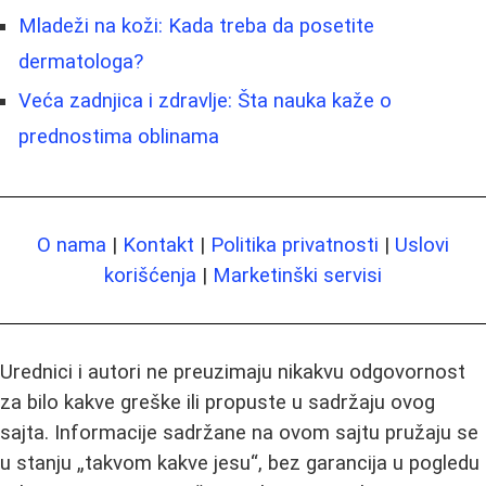
Mladeži na koži: Kada treba da posetite
dermatologa?
Veća zadnjica i zdravlje: Šta nauka kaže o
prednostima oblinama
O nama
|
Kontakt
|
Politika privatnosti
|
Uslovi
korišćenja
|
Marketinški servisi
Urednici i autori ne preuzimaju nikakvu odgovornost
za bilo kakve greške ili propuste u sadržaju ovog
sajta. Informacije sadržane na ovom sajtu pružaju se
u stanju „takvom kakve jesu“, bez garancija u pogledu