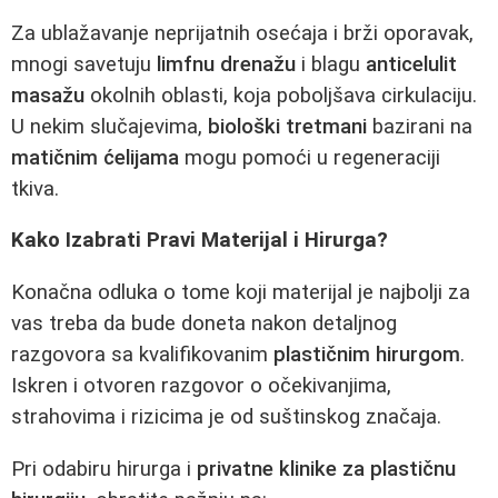
Za ublažavanje neprijatnih osećaja i brži oporavak,
mnogi savetuju
limfnu drenažu
i blagu
anticelulit
masažu
okolnih oblasti, koja poboljšava cirkulaciju.
U nekim slučajevima,
biološki tretmani
bazirani na
matičnim ćelijama
mogu pomoći u regeneraciji
tkiva.
Kako Izabrati Pravi Materijal i Hirurga?
Konačna odluka o tome koji materijal je najbolji za
vas treba da bude doneta nakon detaljnog
razgovora sa kvalifikovanim
plastičnim hirurgom
.
Iskren i otvoren razgovor o očekivanjima,
strahovima i rizicima je od suštinskog značaja.
Pri odabiru hirurga i
privatne klinike za plastičnu