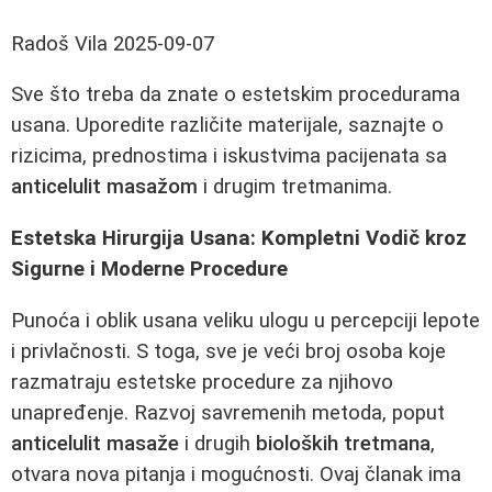
Radoš Vila
2025-09-07
Sve što treba da znate o estetskim procedurama
usana. Uporedite različite materijale, saznajte o
rizicima, prednostima i iskustvima pacijenata sa
anticelulit masažom
i drugim tretmanima.
Estetska Hirurgija Usana: Kompletni Vodič kroz
Sigurne i Moderne Procedure
Punoća i oblik usana veliku ulogu u percepciji lepote
i privlačnosti. S toga, sve je veći broj osoba koje
razmatraju estetske procedure za njihovo
unapređenje. Razvoj savremenih metoda, poput
anticelulit masaže
i drugih
bioloških tretmana
,
otvara nova pitanja i mogućnosti. Ovaj članak ima