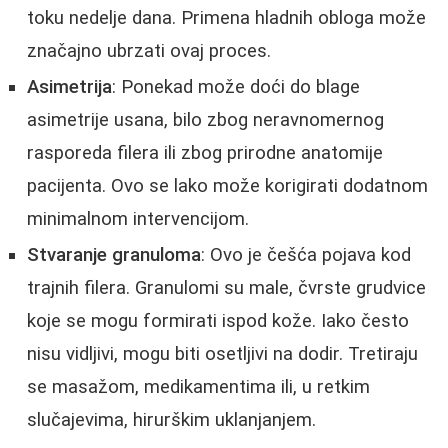
toku nedelje dana. Primena hladnih obloga može
značajno ubrzati ovaj proces.
Asimetrija
: Ponekad može doći do blage
asimetrije usana, bilo zbog neravnomernog
rasporeda filera ili zbog prirodne anatomije
pacijenta. Ovo se lako može korigirati dodatnom
minimalnom intervencijom.
Stvaranje granuloma
: Ovo je češća pojava kod
trajnih filera. Granulomi su male, čvrste grudvice
koje se mogu formirati ispod kože. Iako često
nisu vidljivi, mogu biti osetljivi na dodir. Tretiraju
se masažom, medikamentima ili, u retkim
slučajevima, hirurškim uklanjanjem.