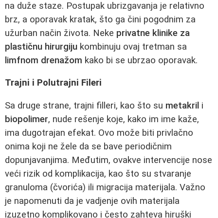
na duže staze. Postupak ubrizgavanja je relativno
brz, a oporavak kratak, što ga čini pogodnim za
užurban način života. Neke
privatne klinike za
plastičnu hirurgiju
kombinuju ovaj tretman sa
limfnom drenažom
kako bi se ubrzao oporavak.
Trajni i Polutrajni Fileri
Sa druge strane, trajni filleri, kao što su
metakril
i
biopolimer
, nude rešenje koje, kako im ime kaže,
ima dugotrajan efekat. Ovo može biti privlačno
onima koji ne žele da se bave periodičnim
dopunjavanjima. Međutim, ovakve intervencije nose
veći rizik od komplikacija, kao što su stvaranje
granuloma (čvorića) ili migracija materijala. Važno
je napomenuti da je vadjenje ovih materijala
izuzetno komplikovano i često zahteva hiruški