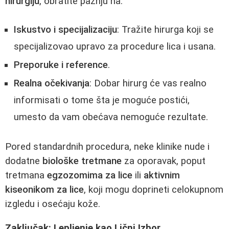
hirurgiju
, obratite pažnju na:
Iskustvo i specijalizaciju
: Tražite hirurga koji se
specijalizovao upravo za procedure lica i usana.
Preporuke i reference
.
Realna očekivanja
: Dobar hirurg će vas realno
informisati o tome šta je moguće postići,
umesto da vam obećava nemoguće rezultate.
Pored standardnih procedura, neke klinike nude i
dodatne
biološke tretmane
za oporavak, poput
tretmana
egzozomima za lice
ili
aktivnim
kiseonikom za lice
, koji mogu doprineti celokupnom
izgledu i osećaju kože.
Zaključak: Lepljenje kao Lični Izbor