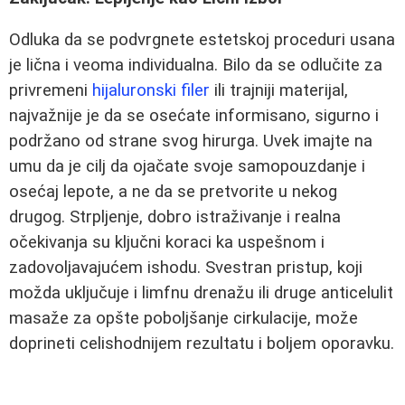
Odluka da se podvrgnete estetskoj proceduri usana
je lična i veoma individualna. Bilo da se odlučite za
privremeni
hijaluronski filer
ili trajniji materijal,
najvažnije je da se osećate informisano, sigurno i
podržano od strane svog hirurga. Uvek imajte na
umu da je cilj da ojačate svoje samopouzdanje i
osećaj lepote, a ne da se pretvorite u nekog
drugog. Strpljenje, dobro istraživanje i realna
očekivanja su ključni koraci ka uspešnom i
zadovoljavajućem ishodu. Svestran pristup, koji
možda uključuje i limfnu drenažu ili druge anticelulit
masaže za opšte poboljšanje cirkulacije, može
doprineti celishodnijem rezultatu i boljem oporavku.