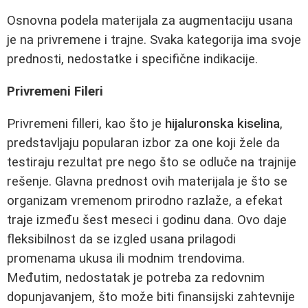
Osnovna podela materijala za augmentaciju usana
je na privremene i trajne. Svaka kategorija ima svoje
prednosti, nedostatke i specifične indikacije.
Privremeni Fileri
Privremeni filleri, kao što je
hijaluronska kiselina
,
predstavljaju popularan izbor za one koji žele da
testiraju rezultat pre nego što se odluče na trajnije
rešenje. Glavna prednost ovih materijala je što se
organizam vremenom prirodno razlaže, a efekat
traje između šest meseci i godinu dana. Ovo daje
fleksibilnost da se izgled usana prilagodi
promenama ukusa ili modnim trendovima.
Međutim, nedostatak je potreba za redovnim
dopunjavanjem, što može biti finansijski zahtevnije