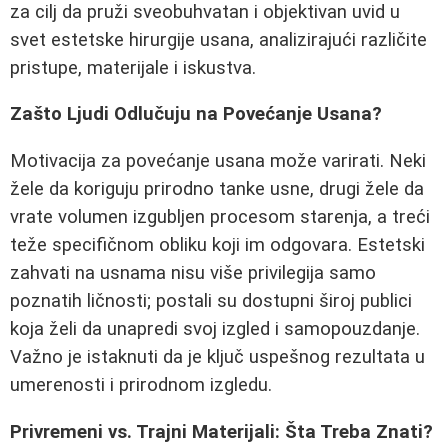
za cilj da pruži sveobuhvatan i objektivan uvid u
svet estetske hirurgije usana, analizirajući različite
pristupe, materijale i iskustva.
Zašto Ljudi Odlučuju na Povećanje Usana?
Motivacija za povećanje usana može varirati. Neki
žele da koriguju prirodno tanke usne, drugi žele da
vrate volumen izgubljen procesom starenja, a treći
teže specifičnom obliku koji im odgovara. Estetski
zahvati na usnama nisu više privilegija samo
poznatih ličnosti; postali su dostupni široj publici
koja želi da unapredi svoj izgled i samopouzdanje.
Važno je istaknuti da je ključ uspešnog rezultata u
umerenosti i prirodnom izgledu.
Privremeni vs. Trajni Materijali: Šta Treba Znati?