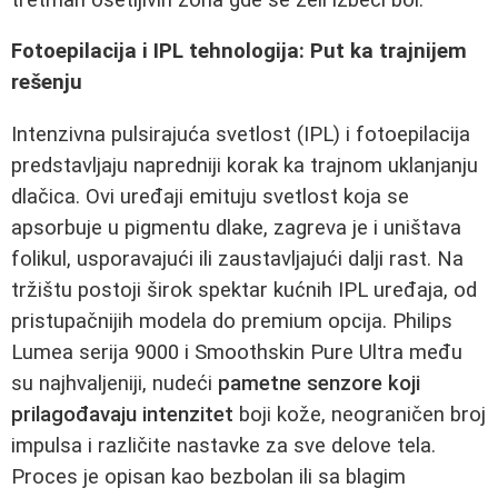
Fotoepilacija i IPL tehnologija: Put ka trajnijem
rešenju
Intenzivna pulsirajuća svetlost (IPL) i fotoepilacija
predstavljaju napredniji korak ka trajnom uklanjanju
dlačica. Ovi uređaji emituju svetlost koja se
apsorbuje u pigmentu dlake, zagreva je i uništava
folikul, usporavajući ili zaustavljajući dalji rast. Na
tržištu postoji širok spektar kućnih IPL uređaja, od
pristupačnijih modela do premium opcija. Philips
Lumea serija 9000 i Smoothskin Pure Ultra među
su najhvaljeniji, nudeći
pametne senzore koji
prilagođavaju intenzitet
boji kože, neograničen broj
impulsa i različite nastavke za sve delove tela.
Proces je opisan kao bezbolan ili sa blagim