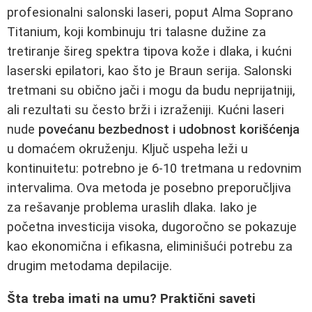
profesionalni salonski laseri, poput Alma Soprano
Titanium, koji kombinuju tri talasne dužine za
tretiranje šireg spektra tipova kože i dlaka, i kućni
laserski epilatori, kao što je Braun serija. Salonski
tretmani su obično jači i mogu da budu neprijatniji,
ali rezultati su često brži i izraženiji. Kućni laseri
nude
povećanu bezbednost i udobnost korišćenja
u domaćem okruženju. Ključ uspeha leži u
kontinuitetu: potrebno je 6-10 tretmana u redovnim
intervalima. Ova metoda je posebno preporučljiva
za rešavanje problema uraslih dlaka. Iako je
početna investicija visoka, dugoročno se pokazuje
kao ekonomična i efikasna, eliminišući potrebu za
drugim metodama depilacije.
Šta treba imati na umu? Praktični saveti