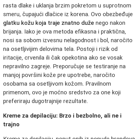
rasta dlake i uklanja brzim pokretom u suprotnom
smeru, čupajući dlačice iz korena. Ovo obezbeđuje
glatku kožu koja traje znatno duže
nego nakon
brijanja. Iako je ova metoda efikasna i praktična,
nosi sa sobom izvesnu nelagodnost i bol, naročito
na osetljivijim delovima tela. Postoji i rizik od
iritacije, crvenila ili čak opekotina ako se vosak
nepravilno zagreje. Preporučuje se testiranje na
manjoj površini kože pre upotrebe, naročito
osobama sa osetljivom kožom. Pravilnom
primenom, ovo je moćno sredstvo za one koji
preferiraju dugotrajnije rezultate.
Kreme za depilaciju: Brzo i bezbolno, ali ne i
trajno
Kreme za depilaciju, poput onih iz ponude brendova