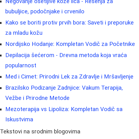
Negovanje osetljive kože lica - Rešenja za
bubuljice, podočnjake i crvenilo
Kako se boriti protiv prvih bora: Saveti i preporuke
za mladu kožu
Nordijsko Hodanje: Kompletan Vodič za Početnike
Depilacija šećerom - Drevna metoda koja vraća
popularnost
Med i Cimet: Prirodni Lek za Zdravlje i Mršavljenje
Brazilsko Podizanje Zadnjice: Vakum Terapija,
Vežbe i Prirodne Metode
Mezoterapija vs Lipoliza: Kompletan Vodič sa
Iskustvima
Tekstovi na srodnim blogovima