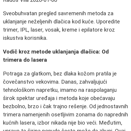
Sveobuhvatan pregled savremenih metoda za
uklanjanje neželjenih dlačica kod kuće. Uporedite
trimer, IPL, laser, vosak, kreme i epilatore kroz
iskustva korisnika.
Vodič kroz metode uklanjanja dlačica: Od
trimera do lasera
Potraga za glatkom, bez dlaka kožom pratila je
čovečanstvo vekovima. Danas, zahvaljujući
tehnološkom napretku, imamo na raspolaganju
širok spektar uređaja i metoda koje obećavaju
bezbolno, brzo i čak trajno rešenje. Od jednostavnih
trimera namenjenih osetljivim zonama do naprednih
kućnih lasera, izbor nikada nije bio veći. Međutim,
upravo ta širina ponude često može da zbuni. Ovaj