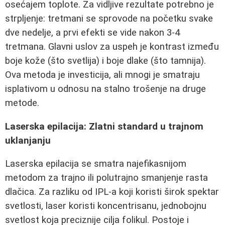
osećajem toplote. Za vidljive rezultate potrebno je
strpljenje: tretmani se sprovode na početku svake
dve nedelje, a prvi efekti se vide nakon 3-4
tretmana. Glavni uslov za uspeh je kontrast između
boje kože (što svetlija) i boje dlake (što tamnija).
Ova metoda je investicija, ali mnogi je smatraju
isplativom u odnosu na stalno trošenje na druge
metode.
Laserska epilacija: Zlatni standard u trajnom
uklanjanju
Laserska epilacija se smatra najefikasnijom
metodom za trajno ili polutrajno smanjenje rasta
dlačica. Za razliku od IPL-a koji koristi širok spektar
svetlosti, laser koristi koncentrisanu, jednobojnu
svetlost koja preciznije cilja folikul. Postoje i