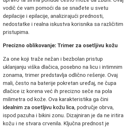
vodič će vam pomoći da se snađete u svetu
depilacije i epilacije, analizirajući prednosti,
nedostatke i realna iskustva korisnika sa različitim
pristupima.
Precizno oblikovanje: Trimer za osetljivu kožu
Za one koji traže nežan i bezbolan pristup
uklanjanju viška dlačica, posebno na licu i intimnim
zonama, trimer predstavlja odlično rešenje. Ovaj
mali, često na baterije pokretan uređaj, ne čupa
dlačice iz korena već ih precizno seče na pola
milimetra od kože. Ova karakteristika ga čini
idealnim za osetljivu kožu lica
, područje obrva,
ispod pazuha i bikini zonu. Dizajniran je da ne iritira
kožu i ne stvara crvenila. Ključna prednost je