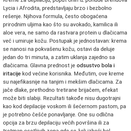
Lycia i Afrodita, predstavljaju brzo i bezbolno
rešenje. Njihova formula, često obogaćena
prirodnim uljima kao što su avokado, kamilica ili
aloe vera, ne samo da rastvara protein u dlačicama
već i umiruje kožu. Postupak je jednostavan: krema
se nanosi na pokvašenu kožu, ostavi da deluje
jedan do tri minuta, a zatim uklanja zajedno sa
dlačicama. Glavna prednost je
odsustvo bola i
iritacije
kod većine korisnika. Međutim, ove kreme
su najefikasnije na tanjim i mekšim dlačicama. Za
jače dlake, prethodno tretirane brijačem, efekat
može biti slabiji. Rezultati takođe nisu dugotrajni
kao kod depilacije voskom ili šećernom pastom, pa
je potrebno češće ponavljanje. One su odlična
opcija za brzu depilaciju većih površina ili za
tretman osetljivih zona gde se želi izbeći bol.