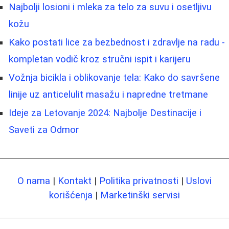
Najbolji losioni i mleka za telo za suvu i osetljivu
kožu
Kako postati lice za bezbednost i zdravlje na radu -
kompletan vodič kroz stručni ispit i karijeru
Vožnja bicikla i oblikovanje tela: Kako do savršene
linije uz anticelulit masažu i napredne tretmane
Ideje za Letovanje 2024: Najbolje Destinacije i
Saveti za Odmor
O nama
|
Kontakt
|
Politika privatnosti
|
Uslovi
korišćenja
|
Marketinški servisi