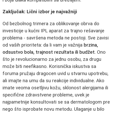
Zaključak: Lični izbor je najvažniji
Od bezbolnog trimera za oblikovanje obrva do
investicije u kućni IPL aparat za trajno rešavanje
problema - savršena metoda ne postoji. Sve zavisi
od vaših prioriteta: da li vam je važnija
brzina,
odsustvo bola, trajnost rezultata ili budžet
. Ono
što je revolucionarno za jednu osobu, za drugu
može biti neefikasno. Korisnička iskustva sa
foruma pružaju dragocen uvid u stvarnu upotrebu,
ali imajte na umu da su reakcije individualne. Ako
imate veoma osetljivu kožu, sklonost alergijama ili
specifične zdravstvene probleme, uvek je
najpametnije konsultovati se sa dermatologom pre
nego što isprobate novu metodu. Ulaganje u bilo