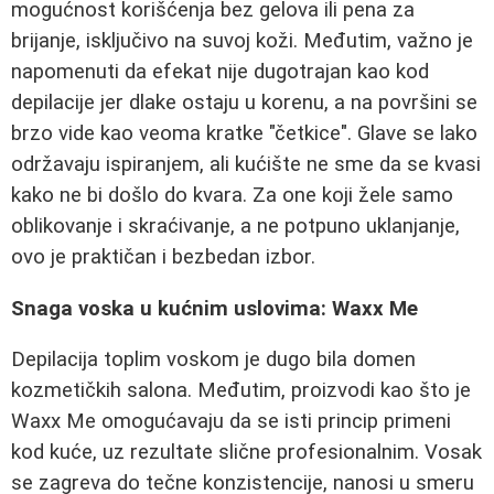
mogućnost korišćenja bez gelova ili pena za
brijanje, isključivo na suvoj koži. Međutim, važno je
napomenuti da efekat nije dugotrajan kao kod
depilacije jer dlake ostaju u korenu, a na površini se
brzo vide kao veoma kratke "četkice". Glave se lako
održavaju ispiranjem, ali kućište ne sme da se kvasi
kako ne bi došlo do kvara. Za one koji žele samo
oblikovanje i skraćivanje, a ne potpuno uklanjanje,
ovo je praktičan i bezbedan izbor.
Snaga voska u kućnim uslovima: Waxx Me
Depilacija toplim voskom je dugo bila domen
kozmetičkih salona. Međutim, proizvodi kao što je
Waxx Me omogućavaju da se isti princip primeni
kod kuće, uz rezultate slične profesionalnim. Vosak
se zagreva do tečne konzistencije, nanosi u smeru