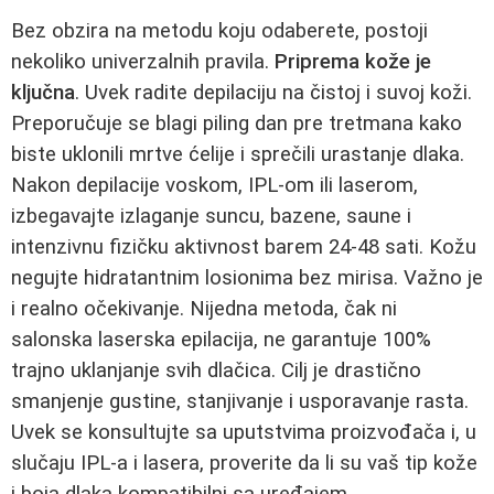
Bez obzira na metodu koju odaberete, postoji
nekoliko univerzalnih pravila.
Priprema kože je
ključna
. Uvek radite depilaciju na čistoj i suvoj koži.
Preporučuje se blagi piling dan pre tretmana kako
biste uklonili mrtve ćelije i sprečili urastanje dlaka.
Nakon depilacije voskom, IPL-om ili laserom,
izbegavajte izlaganje suncu, bazene, saune i
intenzivnu fizičku aktivnost barem 24-48 sati. Kožu
negujte hidratantnim losionima bez mirisa. Važno je
i realno očekivanje. Nijedna metoda, čak ni
salonska laserska epilacija, ne garantuje 100%
trajno uklanjanje svih dlačica. Cilj je drastično
smanjenje gustine, stanjivanje i usporavanje rasta.
Uvek se konsultujte sa uputstvima proizvođača i, u
slučaju IPL-a i lasera, proverite da li su vaš tip kože
i boja dlaka kompatibilni sa uređajem.