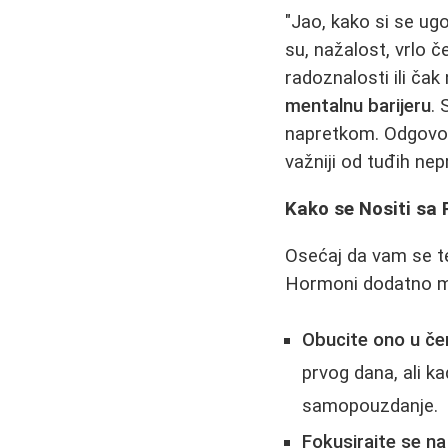
"Jao, kako si se ugo
su, nažalost, vrlo č
radoznalosti ili čak
mentalnu barijeru
. 
napretkom. Odgovo
važniji od tuđih ne
Kako se Nositi sa
Osećaj da vam se te
Hormoni dodatno mo
Obucite ono u če
prvog dana, ali k
samopouzdanje.
Fokusirajte se na