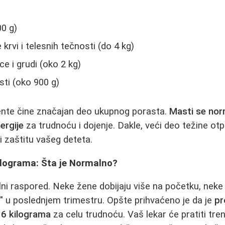
00 g)
krvi i telesnih tečnosti (do 4 kg)
e i grudi (oko 2 kg)
ti (oko 900 g)
te čine značajan deo ukupnog porasta.
Masti se nor
ergije
za trudnoću i dojenje. Dakle, veći deo težine o
i zaštitu vašeg deteta.
ilograma: Šta je Normalno?
ni raspored. Neke žene dobijaju više na početku, neke s
u" u poslednjem trimestru. Opšte prihvaćeno je da je
pr
16 kilograma
za celu trudnoću. Vaš lekar će pratiti tren