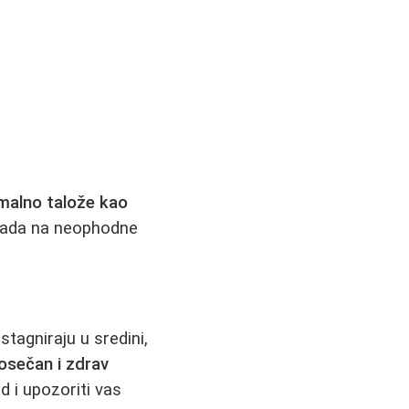
malno talože kao
tpada na neophodne
tagniraju u sredini,
osečan i zdrav
d i upozoriti vas