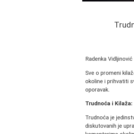
Trudn
Radenka Vidljinović
Sve o promeni kilaž
okoline i prihvatit
oporavak.
Trudnoća i Kilaža
Trudnoća je jedinst
diskutovanih je upr