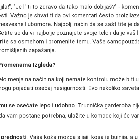
jila!", "Je l' ti to zdravo da tako malo dobijaš?" - komen
esti. Važno je shvatiti da ovi komentari često proizilaz
 nesvesne ljubomore. Najbolji način da se zaštitite je 
Setite se da vi najbolje poznajete svoje telo i da je vaš
rite sa osmehom i promenite temu. Vaše samopouzda
promišljenih zapažanja.
 Promenama Izgleda?
lo menja na način na koji nemate kontrolu može biti 
gu pojačati osećaj nesigurnosti. Evo nekoliko saveta
mu se osećate lepo i udobno.
Trudnička garderoba ni
ada vam postane potrebna, ulažite u komade koji će va
 prednosti.
Vaša koža možda sijaji, kosa je bujnija, a 