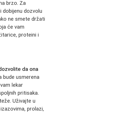
ma brzo. Za
i dobijenu dozvolu
kako ne smete držati
oja će vam
tarice, proteini i
dozvolite da ona
da bude usmerena
 vam lekar
poljnih pritisaka.
teže. Uživajte u
izazovima, prolazi,