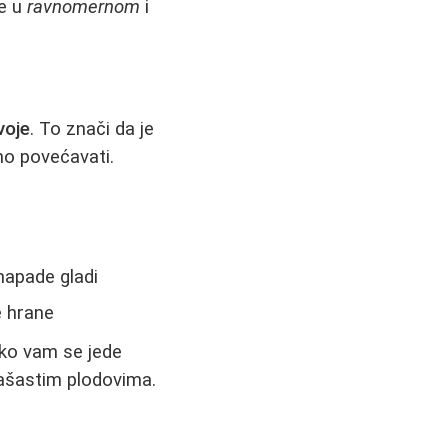
je u
ravnomernom
i
voje
. To znači da je
no povećavati.
 napade gladi
e hrane
Ako vam se jede
orašastim plodovima.