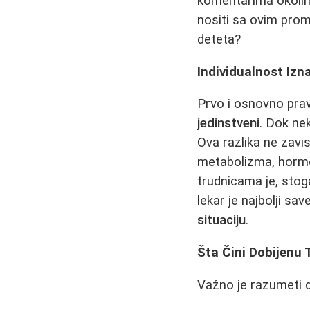
komentarima okolin
nositi sa ovim prom
deteta?
Individualnost Izn
Prvo i osnovno pravi
jedinstveni
. Dok ne
Ova razlika ne zavi
metabolizma, hormo
trudnicama je, sto
lekar je najbolji sav
situaciju
.
Šta Čini Dobijenu 
Važno je razumeti d