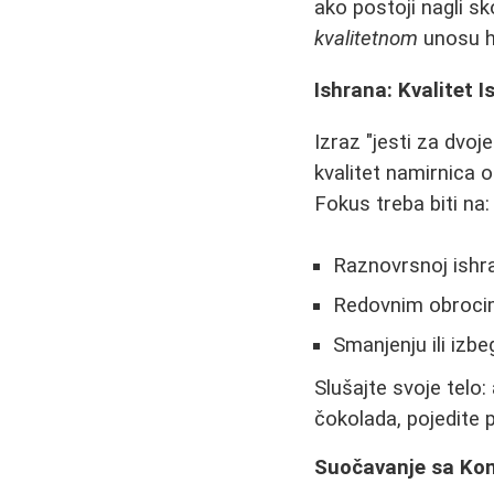
ako postoji nagli sk
kvalitetnom
unosu hr
Ishrana: Kvalitet 
Izraz "jesti za dvo
kvalitet namirnica 
Fokus treba biti na:
Raznovrsnoj ishr
Redovnim obrocima
Smanjenju ili izbe
Slušajte svoje telo:
čokolada, pojedite 
Suočavanje sa Ko