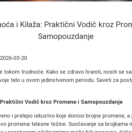
oća i Kilaža: Praktični Vodič kroz Pro
Samopouzdanje
2026-03-20
e tokom trudnoće. Kako se zdravo hraniti, nositi se 
i svoje telo u ovom jedinstvenom periodu. Saveti za pos
: Praktični Vodič kroz Promene i Samopouzdanje
veno i prelepo iskustvo koje donosi brojne promene, a
avo promena telesne težine. Suočavanje sa brojkama n