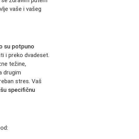
o se zdravim putem
vlje vaše i vašeg
lo su potpuno
ti i preko dvadeset.
zne težine,
a drugim
reban stres. Vaš
šu specifičnu
 od: