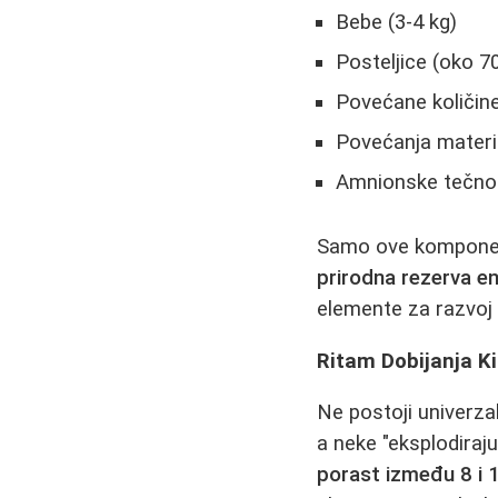
Bebe (3-4 kg)
Posteljice (oko 7
Povećane količine 
Povećanja materic
Amnionske tečnos
Samo ove komponen
prirodna rezerva en
elemente za razvoj 
Ritam Dobijanja K
Ne postoji univerzal
a neke "eksplodiraj
porast između 8 i 