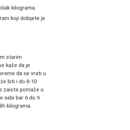
 višak kilograma.
am koji dobijete je
jim starim
e kaže da je
vreme da se vrati u
že biti i do 8-10
je zaista pomaže u
e sebi bar 6 do 9
lih kilograma.