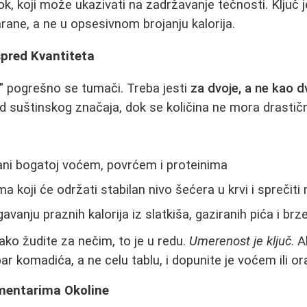
ok, koji može ukazivati na zadržavanje tečnosti. Ključ 
ane, a ne u opsesivnom brojanju kalorija.
Ispred Kvantiteta
je" pogrešno se tumači. Treba jesti
za dvoje, a ne kao d
od suštinskog značaja, dok se količina ne mora drastič
ani bogatoj voćem, povrćem i proteinima
 koji će održati stabilan nivo šećera u krvi i sprečiti
gavanju praznih kalorija iz slatkiša, gaziranih pića i brz
 ako žudite za nečim, to je u redu.
Umerenost je ključ
. 
par komadića, a ne celu tablu, i dopunite je voćem ili 
mentarima Okoline