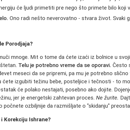
energiju će ljudi primetiti pre nego što primete bilo koji
elo.
Ono radi nešto neverovatno - stvara život. Svaki gr
le Porodjaja?
 muči mnoge. Mit o tome da ćete izaći iz bolnice u svo
 štetan.
Telu je potrebno vreme da se oporavi.
Često s
evet meseci da se pripremi, pa mu je potrebno slično 
ćete izgubiti težinu bebe, posteljice i tečnosti - to mo
tatak će polako nestajati, posebno ako dojite. Dojen
ežinu, jer je energetski zahtevan proces.
Ne žurite.
Dajt
 počnete ozbiljnije da razmišljate o "skidanju" preosta
i Korekciju Ishrane?