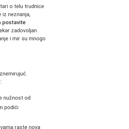
tari o telu trudnice
e iz neznanja,
da
postavite
 lekar zadovoljan
nje i mir su mnogo
uznemirujuć.
:
je nužnost od
m podići
u vama raste nova