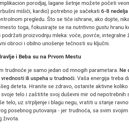
mplikacion porodjaj, lagane šetnje možete početi veo
trbušni mišići, kardio) potrebno je sačekati
6-8 nedelja
ntrolnom pregledu. Što se tiče ishrane, ako dojite, ni
. Umesto toga, fokusirajte se na
nutritivno gustu
hranu k
i podržati proizvodnju mleka: voće, povrće, integralne ži
i obroci i obilno unošenje tečnosti su ključni.
dravlje i Beba su na Prvom Mestu
om trudnoće je samo jedan od mnogih parametara.
Ne 
rednosti ili uspeha u trudnoći.
Vaša energija treba 
ašeg deteta. Hranite se zdravo, ostanite aktivne koliko
 svoje telo i zaštitite svoj duševni mir od nepotrebnih s
e telo, uz strpljenje i blagu negu, vratiti u stanje ravno
g posebnog putovanja - jer trudnoća, sa svim svojim 
 života.