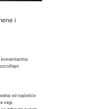
mene i
sa komentarima
tporođajni
 jedna od najčešće
a vagi,