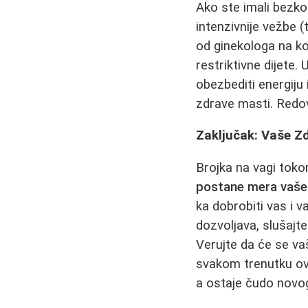
Ako ste imali bezko
intenzivnije vežbe (
od ginekologa na ko
restriktivne dijete
obezbediti energiju 
zdrave masti. Redovn
Zaključak: Vaše Z
Brojka na vagi tok
postane mera vaše v
ka dobrobiti vas i v
dozvoljava, slušajte
Verujte da će se vaš
svakom trenutku ovo
a ostaje čudo novog