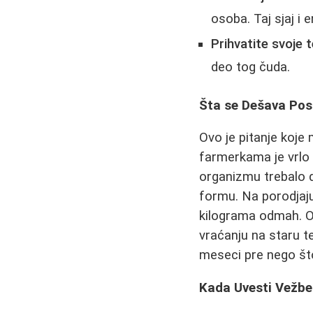
osoba. Taj sjaj i 
Prihvatite svoje t
deo tog čuda.
Šta se Dešava Pos
Ovo je pitanje koje
farmerkama je vrlo
organizmu trebalo d
formu. Na porodjaju 
kilograma odmah. Os
vraćanju na staru t
meseci pre nego što
Kada Uvesti Vežbe 