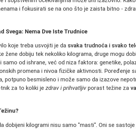
e i sopstvenim očekivanjima može biti izazovno. Kak
enama i fokusirati se na ono što je zaista bitno - zdra
ad Svega: Nema Dve Iste Trudnice
lo koje treba usvojiti je da
svaka trudnoća i svako te
ke žene dobiju tek nekoliko kilograma, druge mogu dobi
si samo od ishrane, već od niza faktora: genetike, pola
nskih promena i nivoa fizičke aktivnosti. Poređenje s
ga, potpuno besmisleno i može samo da izazove nepot
etnik za to koliki je
zdrav i prihvatljiv
porast težine za
va
Težinu?
a dobijeni kilogrami nisu samo "masti". Oni se sastoje