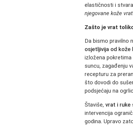
elastičnosti i stvar
njegovane kože vrat
Zašto je vrat tolik
Da bismo pravilno 
osjetljivija od kože 
izložena pokretima 
suncu, zagađenju va
recepturu za preran
što dovodi do sušenj
podsjećaju na ogrlic
Štaviše,
vrat i ruke
intervencija ogranič
godina. Upravo zat