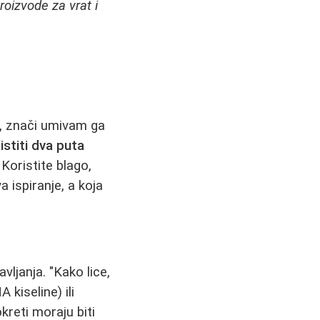
roizvode za vrat i
a, znači umivam ga
istiti dva puta
 Koristite blago,
 ispiranje, a koja
vljanja. "Kako lice,
 kiseline) ili
kreti moraju biti