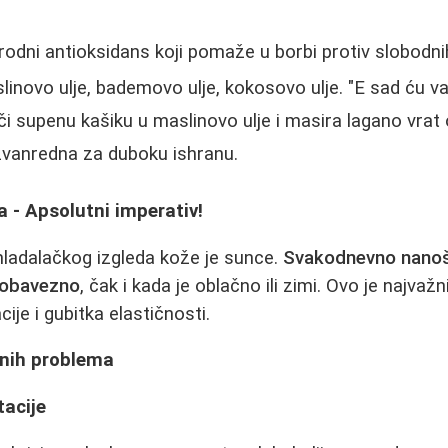
irodni antioksidans koji pomaže u borbi protiv slobodnih
linovo ulje, bademovo ulje, kokosovo ulje. "E sad ću va
či supenu kašiku u maslinovo ulje i masira lagano vrat 
izvanredna za duboku ishranu.
a - Apsolutni imperativ!
 mladalačkog izgleda kože je sunce.
Svakodnevno nanoš
e obavezno
, čak i kada je oblаčno ili zimi. Ovo je najvažn
ije i gubitka elastičnosti.
čnih problema
tacije