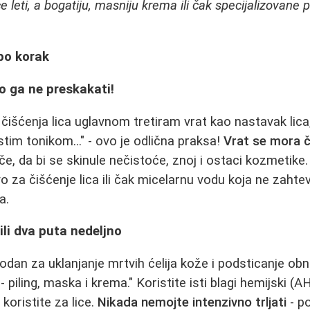
e leti, a bogatiju, masniju krema ili čak specijalizovane p
po korak
ko ga ne preskakati!
i čišćenja lica uglavnom tretiram vrat kao nastavak lic
tim tonikom..." - ovo je odlična praksa!
Vrat se mora č
eče, da bi se skinule nečistoće, znoј i ostaci kozmetike.
 za čišćenje lica ili čak micelarnu vodu koja ne zahteva
a.
ili dva puta nedeljno
hodan za uklanjanje mrtvih ćelija kože i podsticanje obna
 piling, maska i krema." Koristite isti blagi hemijski (AHA
 koristite za lice.
Nikada nemojte intenzivno trljati
- po