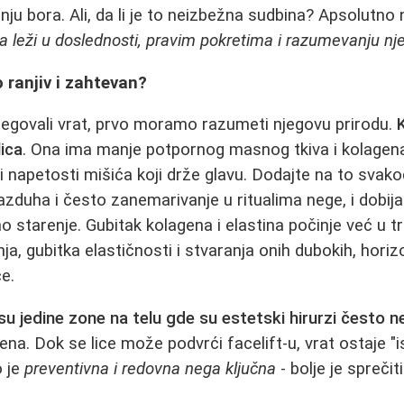
anju borа. Ali, da li je to neizbežna sudbina? Apsolutno
a leži u doslednosti, pravim pokretima i razumevanju nj
o ranjiv i zahtevan?
negovali vrat, prvo moramo razumeti njegovu prirodu.
K
lica
. Ona ima manje potpornog masnog tkiva i kolagena,
i napetosti mišića koji drže glavu. Dodajte na to svak
zduha i često zanemarivanje u ritualima nege, i dobij
o starenje. Gubitak kolagena i elastina počinje već u 
a, gubitka elastičnosti i stvaranja onih dubokih, horizon
e.
 su jedine zone na telu gde su estetski hirurzi često 
ena. Dok se lice može podvrći facelift-u, vrat ostaje "i
o je
preventivna i redovna nega ključna
- bolje je sprečiti