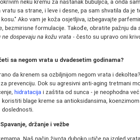
okrivim neku kremu za nastanak bubuljica, a onda sam
a vratu sa strane, i leve i desne, pa sam shvatila da je 
 kosu." Ako vam je koža osjetljiva, izbegavajte parfem
e, bezmirisne formulacije. Takođe, obratite pažnju da
u ne dospevaju na kožu vrata
- često su upravo oni krivci
početi sa negom vrata u dvadesetim godinama?
je rano da krenem sa ozbiljnijom negom vrata i dekoltea
 za prevenciju. Dok su agresivni anti-aging tretmani m
ćenje,
hidratacija
i zaštita od sunca - je neophodna već
koristiti blage kreme sa antioksidansima, koenzimom 
u doslednosti.
: Spavanje, držanje i vežbe
emama. Naš način života duboko utiče na izgled vrata