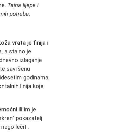
 ne.
Tajna lijepe i
enih potreba
.
oža vrata je finija i
 a stalno je
odnevno izlaganje
ate savršenu
tridesetim godinama,
talnih linija koje
nemoćni
ili im je
skren" pokazatelj
 nego lečiti.