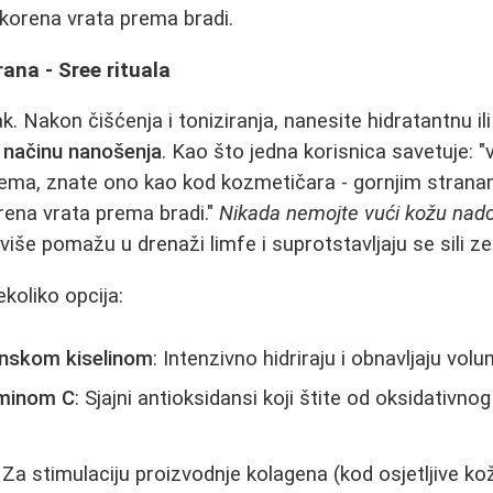
d korena vrata prema bradi.
hrana - Sree rituala
ak. Nakon čišćenja i toniziranja, nanesite hidratantnu il
 načinu nanošenja
. Kao što jedna korisnica savetuje: "v
rema, znate ono kao kod kozmetičara - gornjim strana
rena vrata prema bradi."
Nikada nemojte vući kožu nadole 
više pomažu u drenaži limfe i suprotstavljaju se sili ze
koliko opcija:
onskom kiselinom
: Intenzivno hidriraju i obnavljaju vol
aminom C
: Sjajni antioksidansi koji štite od oksidativnog
: Za stimulaciju proizvodnje kolagena (kod osjetljive kož