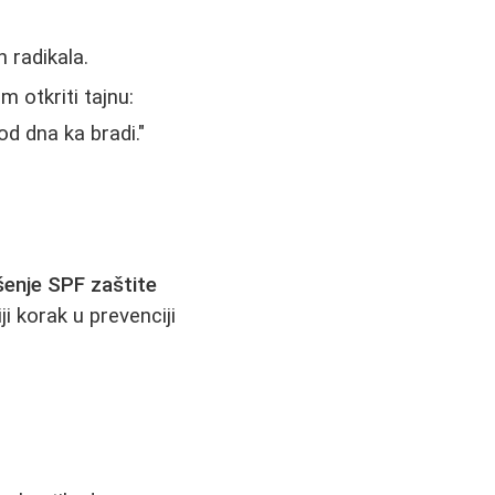
 radikala.
m otkriti tajnu:
od dna ka bradi."
enje SPF zaštite
iji korak u prevenciji