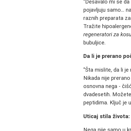
"Desavalo mi se da 
pojavljuju samo... n
raznih preparata za
Tražite hipoalergen
regeneratori za kos
bubuljice.
Da li je prerano 
"Šta mislite, da li 
Nikada nije prerano
osnovna nega - čiš
dvadesetih. Možete 
peptidima. Ključ je 
Uticaj stila života
Nega nije samo u kr