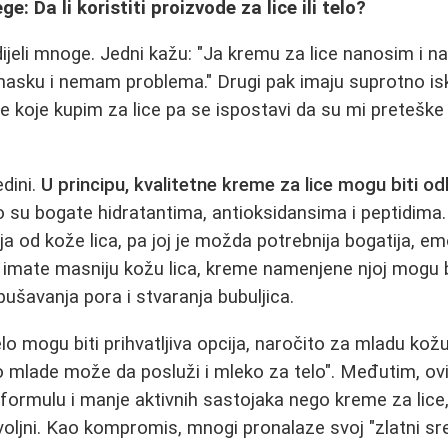
e: Da li koristiti proizvode za lice ili telo?
dijeli mnoge. Jedni kažu: "Ja kremu za lice nanosim i na 
masku i nemam problema." Drugi pak imaju suprotno is
e koje kupim za lice pa se ispostavi da su mi preteške 
edini.
U principu, kvalitetne kreme za lice mogu biti o
o su bogate hidratantima, antioksidansima i peptidima
ja od kože lica, pa joj je možda potrebnija bogatija, em
o imate masniju kožu lica, kreme namenjene njoj mogu 
pušavanja porа i stvaranja bubuljica.
elo mogu biti prihvatljiva opcija, naročito za mladu kož
 mlade može da posluži i mleko za telо". Međutim, ovi
 formulu i manje aktivnih sastojaka nego kreme za lic
oljni. Kao kompromis, mnogi pronalaze svoj "zlatni sre