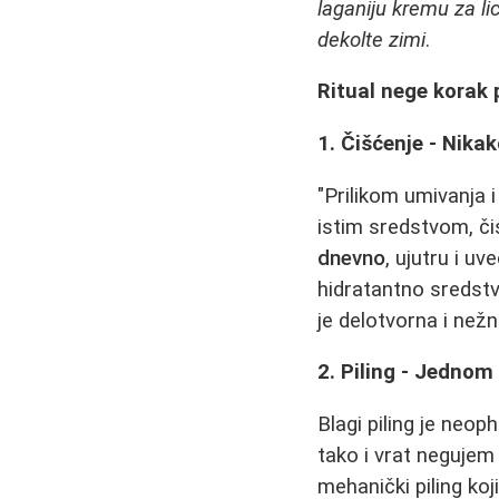
laganiju kremu za lic
dekolte zimi
.
Ritual nege korak 
1. Čišćenje - Nika
"Prilikom umivanja 
istim sredstvom, čis
dnevno
, ujutru i uv
hidratantno sredstvo
je delotvorna i nežn
2. Piling - Jednom 
Blagi piling je neop
tako i vrat negujem -
mehanički piling koji