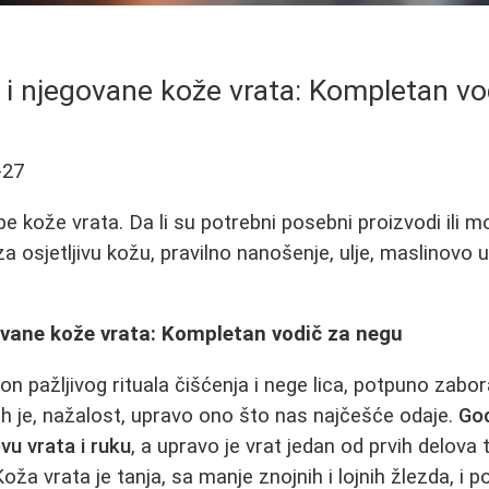
e i njegovane kože vrata: Kompletan v
-27
pe kože vrata. Da li su potrebni posebni proizvodi ili mo
za osjetljivu kožu, pravilno nanošenje, ulje, maslinovo ul
govane kože vrata: Kompletan vodič za negu
on pažljivog rituala čišćenja i negе lica, potpuno zabor
h je, nažalost, upravo ono što nas najčešće odaje.
Go
vu vrata i ruku
, a upravo je vrat jedan od prvih delova 
a vrata je tanja, sa manje znojnih i lojnih žlezda, i po