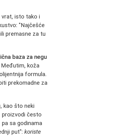
vrat, isto tako i
kustvo: "Najčešće
ili premasne za tu
dlična baza za negu
. Međutim, koža
olijentnija formulа.
biti prekomadne za
u, kao što neki
 proizvodi često
e, pa sa godinama
dnji put":
koriste