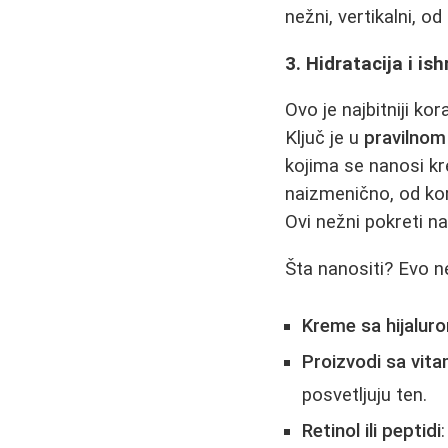
nežni, vertikalni, o
3. Hidratacija i is
Ovo je najbitniji kor
Ključ je u
pravilnom
kojima se nanosi k
naizmenično, od ko
Ovi nežni pokreti na
Šta nanositi? Evo ne
Kreme sa hijalur
Proizvodi sa vit
posvetljuju ten.
Retinol ili peptidi