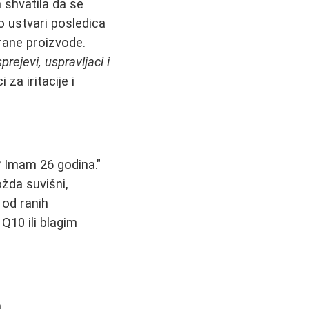
 shvatila da se
to ustvari posledica
irane proizvode.
sprejevi, uspravljaci i
 za iritacije i
? Imam 26 godina."
ožda suvišni,
 od ranih
Q10 ili blagim
.