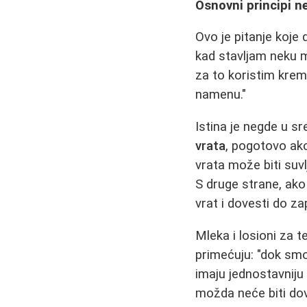
Osnovni principi neg
Ovo je pitanje koje 
kad stavljam neku 
za to koristim krem
namenu."
Istina je negde u sr
vrata
, pogotovo ak
vrata može biti suvl
S druge strane, ak
vrat i dovesti do za
Mleka i losioni za t
primećuju: "dok smo
imaju jednostavniju
možda neće biti dov