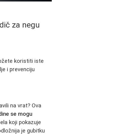
odič za negu
žete koristiti iste
je i prevenciju
avili na vrat? Ova
dine se mogu
tela koji pokazuje
dložnija je gubitku