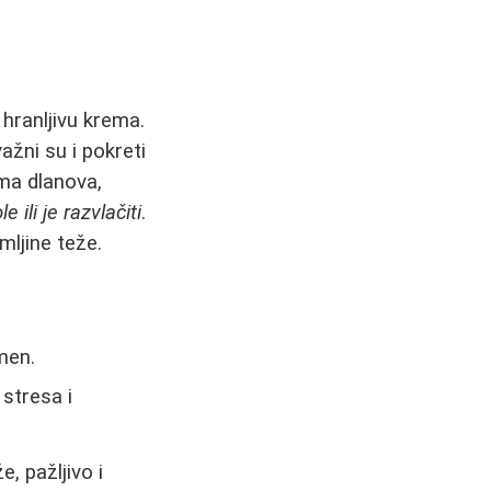
i hranljivu krema.
ažni su i pokreti
ma dlanova,
ili je razvlačiti
.
mljine teže.
umеn.
 stresa i
e, pažljivo i