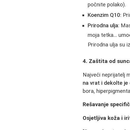
počnite polako).
Koenzim Q10
: Pr
Prirodna ulja
: Mas
moja tetka... umo
Prirodna ulja su 
4. Zaštita od sunc
Najveći neprijatelj
na vrat i dekolte j
bora, hiperpigmentac
Rešavanje specifi
Osjetljiva koža i iri