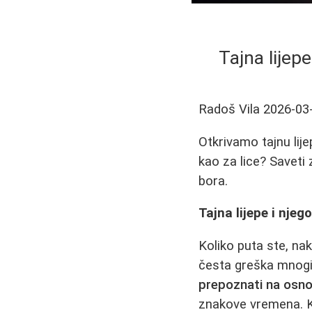
Tajna lijep
Radoš Vila
2026-03
Otkrivamo tajnu lije
kao za lice? Saveti 
bora.
Tajna lijepe i nje
Koliko puta ste, nak
česta greška mnogi
prepoznati na osno
znakove vremena. Kož