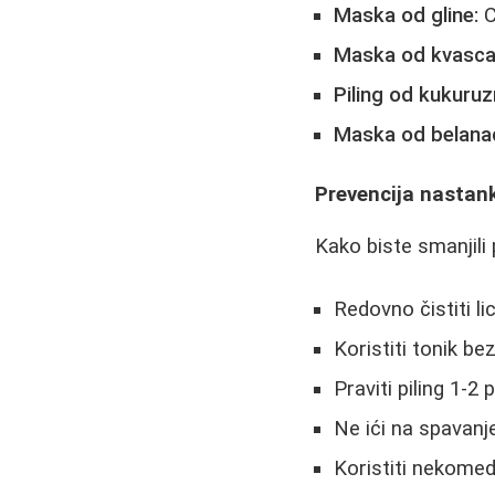
Maska od gline:
C
Maska od kvasca
Piling od kukuru
Maska od belana
Prevencija nastan
Kako biste smanjili 
Redovno čistiti l
Koristiti tonik be
Praviti piling 1-2
Ne ići na spavan
Koristiti nekome