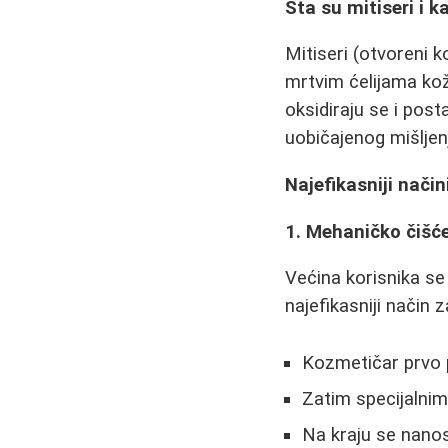
Šta su mitiseri i 
Mitiseri (otvoreni 
mrtvim ćelijama ko
oksidiraju se i post
uobičajenog mišljen
Najefikasniji način
1. Mehaničko čišć
Većina korisnika s
najefikasniji način z
Kozmetičar prvo p
Zatim specijalnim
Na kraju se nanos