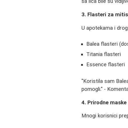
sa lica bile su vidlj
3. Flasteri za miti
U apotekama i droge
Balea flasteri (d
Titania flasteri
Essence flasteri
"Koristila sam Balea
pomogli." - Komenta
4. Prirodne maske i
Mnogi korisnici pre