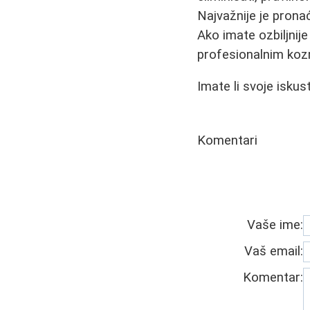
Najvažnije je prona
Ako imate ozbiljnij
profesionalnim ko
Imate li svoje isku
Komentari
Vaše ime:
Vaš email:
Komentar: