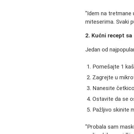
"Idem na tretmane 
miteserima. Svaki p
2. Kućni recept s
Jedan od najpopular
Pomešajte 1 kaši
Zagrejte u mikrot
Nanesite četkic
Ostavite da se o
Pažljivo skinite
"Probala sam masku 