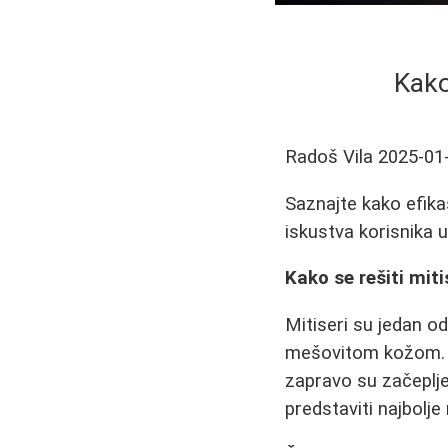
Kako
Radoš Vila
2025-01
Saznajte kako efikas
iskustva korisnika u
Kako se rešiti miti
Mitiseri su jedan o
mešovitom kožom. Ov
zapravo su začeplj
predstaviti najbolje