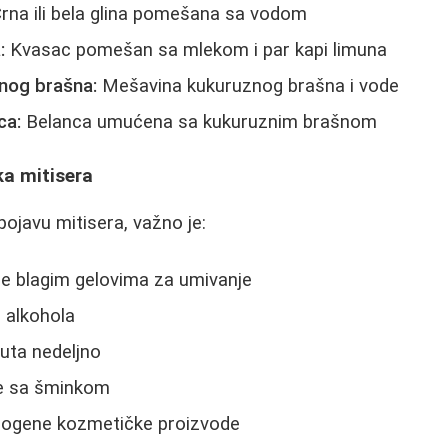
rna ili bela glina pomešana sa vodom
:
Kvasac pomešan sa mlekom i par kapi limuna
znog brašna:
Mešavina kukuruznog brašna i vode
ca:
Belanca umućena sa kukuruznim brašnom
ka mitisera
pojavu mitisera, važno je:
ice blagim gelovima za umivanje
z alkohola
 puta nedeljno
je sa šminkom
dogene kozmetičke proizvode