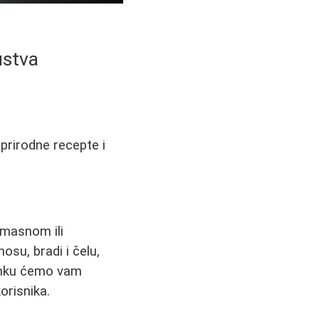
ustva
 prirodne recepte i
 masnom ili
su, bradi i čelu,
lanku ćemo vam
orisnika.