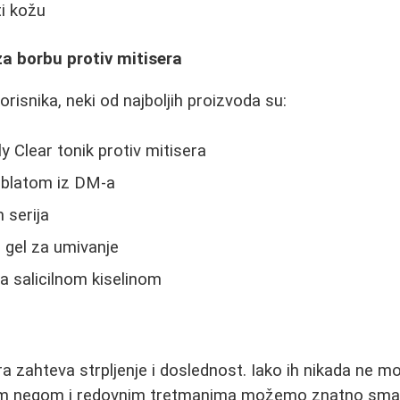
ti kožu
za borbu protiv mitisera
risnika, neki od najboljih proizvoda su:
y Clear tonik protiv mitisera
a blatom iz DM-a
 serija
 gel za umivanje
a salicilnom kiselinom
ra zahteva strpljenje i doslednost. Iako ih nikada ne
lnom negom i redovnim tretmanima možemo znatno smanj