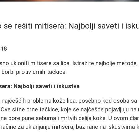
 se rešiti mitisera: Najbolji saveti i isk
-18
no ukloniti mitisere sa lica. Istražite najbolje metode,
 borbi protiv crnih tačkica.
sera: Najbolji saveti i iskustva
d najčešćih problema kože lica, posebno kod osoba sa
e sitne crne tačkice, koje se najčešće pojavljuju na no
ene pore pune sebuma i mrtvih ćelija kože. U ovom č
 načine za uklanjanje mitisera, bazirane na iskustvima k