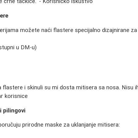
ive crne tačkice." - Korisničko iskustvo
sere
rijama možete naći flastere specijalno dizajnirane za 
ostupni u DM-u)
 flastere i skinuli su mi dosta mitisera sa nosa. Nisu ih 
r korisnice
 pilingovi
poručuju prirodne maske za uklanjanje mitisera: