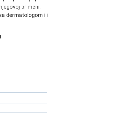
njegovoj primeni.
 sa dermatologom ili
!