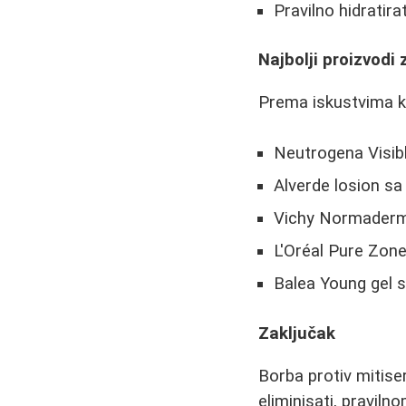
Pravilno hidratira
Najbolji proizvodi 
Prema iskustvima ko
Neutrogena Visibl
Alverde losion s
Vichy Normaderm
L'Oréal Pure Zone
Balea Young gel s
Zaključak
Borba protiv mitise
eliminisati, pravi