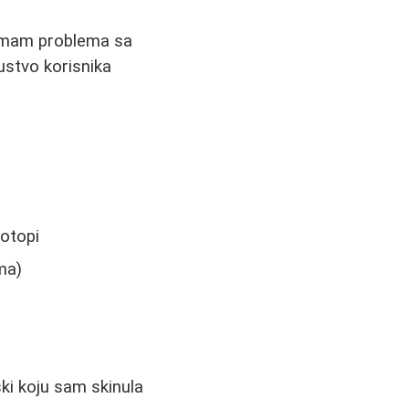
nemam problema sa
ustvo korisnika
 otopi
ma)
ki koju sam skinula