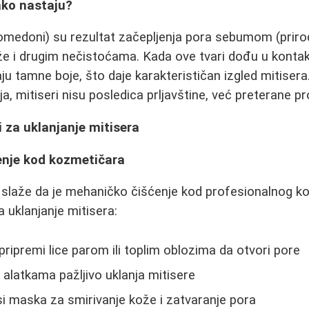
kako nastaju?
komedoni) su rezultat začepljenja pora sebumom (priro
že i drugim nečistoćama. Kada ove tvari dođu u konta
aju tamne boje, što daje karakterističan izgled mitisera
ja, mitiseri nisu posledica prljavštine, već preterane 
i za uklanjanje mitisera
enje kod kozmetičara
e slaže da je mehaničko čišćenje kod profesionalnog k
a uklanjanje mitisera:
ripremi lice parom ili toplim oblozima da otvori pore
 alatkama pažljivo uklanja mitisere
i maska za smirivanje kože i zatvaranje pora