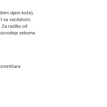
dnim uljem kože),
kt sa vazduhom,
. Za razliku od
proizvodnje sebuma.
ozmetičara