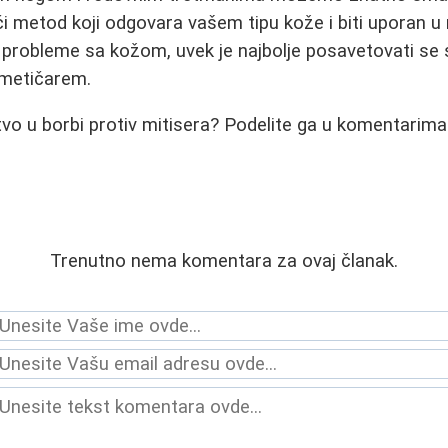
ći metod koji odgovara vašem tipu kože i biti uporan u 
e probleme sa kožom, uvek je najbolje posavetovati se
zmetičarem.
stvo u borbi protiv mitisera? Podelite ga u komentarima
Trenutno nema komentara za ovaj članak.