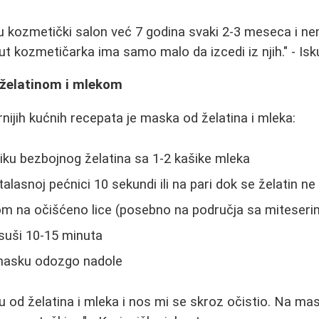
u kozmetički salon već 7 godina svaki 2-3 meseca i 
ut kozmetičarka ima samo malo da izcedi iz njih." - Isk
a želatinom i mlekom
nijih kućnih recepata je maska od želatina i mleka:
ku bezbojnog želatina sa 1-2 kašike mleka
alasnoj pećnici 10 sekundi ili na pari dok se želatin ne
om na očišćeno lice (posebno na područja sa miteseri
suši 10-15 minuta
 masku odozgo nadole
od želatina i mleka i nos mi se skroz očistio. Na mas