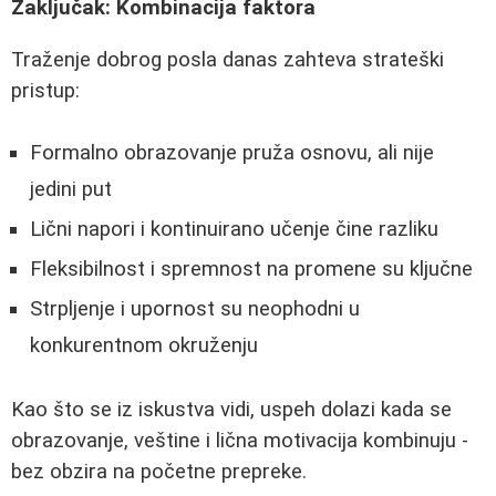
Zaključak: Kombinacija faktora
Traženje dobrog posla danas zahteva strateški
pristup:
Formalno obrazovanje pruža osnovu, ali nije
jedini put
Lični napori i kontinuirano učenje čine razliku
Fleksibilnost i spremnost na promene su ključne
Strpljenje i upornost su neophodni u
konkurentnom okruženju
Kao što se iz iskustva vidi, uspeh dolazi kada se
obrazovanje, veštine i lična motivacija kombinuju -
bez obzira na početne prepreke.