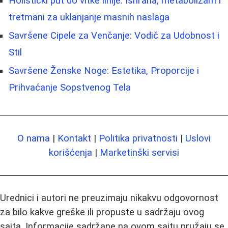
Holistički put do vitke linije: Ishrana, metabolizam i
tretmani za uklanjanje masnih naslaga
Savršene Cipele za Venčanje: Vodič za Udobnost i
Stil
Savršene Ženske Noge: Estetika, Proporcije i
Prihvaćanje Sopstvenog Tela
O nama
|
Kontakt
|
Politika privatnosti
|
Uslovi
korišćenja
|
Marketinški servisi
Urednici i autori ne preuzimaju nikakvu odgovornost
za bilo kakve greške ili propuste u sadržaju ovog
sajta. Informacije sadržane na ovom sajtu pružaju se