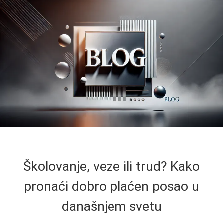
Školovanje, veze ili trud? Kako
pronaći dobro plaćen posao u
današnjem svetu