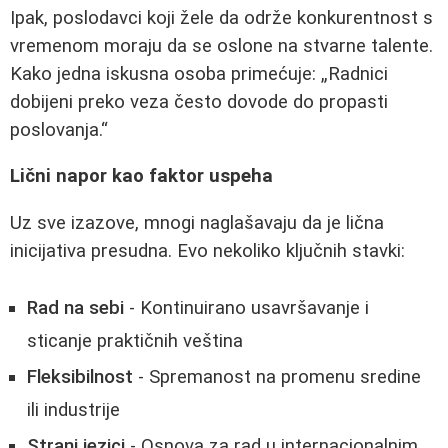
Ipak, poslodavci koji žele da održe konkurentnost s
vremenom moraju da se oslone na stvarne talente.
Kako jedna iskusna osoba primećuje:
Radnici
dobijeni preko veza često dovode do propasti
poslovanja.
Lični napor kao faktor uspeha
Uz sve izazove, mnogi naglašavaju da je lična
inicijativa presudna. Evo nekoliko ključnih stavki:
Rad na sebi
- Kontinuirano usavršavanje i
sticanje praktičnih veština
Fleksibilnost
- Spremanost na promenu sredine
ili industrije
Strani jezici
- Osnova za rad u internacionalnim