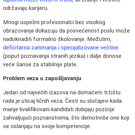
održavaju karijeru.
Mnogi uspešni profesionalci bez visokog
obrazovanja dokazuju da posvećenost poslu može
nadoknaditi formalno školovanje. Međutim,
deficitarna zanimanja i specijalizovane veštine
(poput poznavanja stranih jezika) i dalje donose
veće šanse za stabilnije plate.
Problem veza u zapošljavanju
Jedan od najvećih izazova na domaćem tržištu
rada je uticaj ličnih veza. Česti su slučajevi kada
manje kvalifikovani kandidati dobijaju pozicije
zahvaljujući poznanstvima, što demotiviše one koji
se oslanjaju na svoje kompetencije.