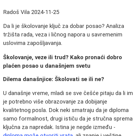
Radoš Vila
2024-11-25
Da li je školovanje ključ za dobar posao? Analiza
tržišta rada, veza i ličnog napora u savremenim
uslovima zapošljavanja.
Školovanje, veze ili trud? Kako pronaći dobro
plaćen posao u današnjem svetu
Dilema današnjice: Školovati se ili ne?
U današnje vreme, mladi se sve češće pitaju da li im
je potrebno više obrazovanje za dobijanje
kvalitetnog posla. Dok neki smatraju da je diploma
samo formalnost, drugi ističu da je stručna sprema
ključna za napredak. Istina je negde između -
diploma može otvoriti vrata
, ali znanje i veštine