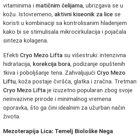
vitaminima i
matičnim ćelijama
, ubrizgava se u
kožu. Istovremeno,
aktivni kiseonik za lice
se
koristi u kombinaciji sa kontrolisanim hladenjem
kako bi se stimulisala mikrocirkulacija i pojačala
sinteza kolagena.
Efekti
Cryo Mezo Lifta
su višestruki: intenzivna
hidratacija,
korekcija bora
, podizanje opuštenih
tkiva i poboljšanje tena. Zahvaljujući
Cryo Mezo
Liftu
, koža postaje čvršća, glatka i zračna. Tretman
Cryo Mezo Lifta
je izuzetno popularan zbog svoje
neinvazivne prirode i minimalnog vremena
oporavka, što ga čini idealnim za užurban način
života.
Mezoterapija Lica: Temelj Biološke Nega