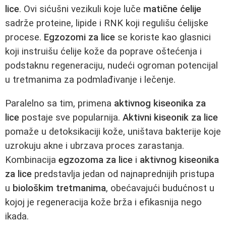
lice
. Ovi sićušni vezikuli koje luče
matične ćelije
sadrže proteine, lipide i RNK koji regulišu ćelijske
procese.
Egzozomi za lice
se koriste kao glasnici
koji instruišu ćelije kože da poprave oštećenja i
podstaknu regeneraciju, nudeći ogroman potencijal
u tretmanima za podmlađivanje i lečenje.
Paralelno sa tim, primena
aktivnog kiseonika za
lice
postaje sve popularnija.
Aktivni kiseonik za lice
pomaže u detoksikaciji kože, uništava bakterije koje
uzrokuju akne i ubrzava proces zarastanja.
Kombinacija
egzozoma za lice
i
aktivnog kiseonika
za lice
predstavlja jedan od najnaprednijih pristupa
u
biološkim tretmanima
, obećavajući budućnost u
kojoj je regeneracija kože brža i efikasnija nego
ikada.