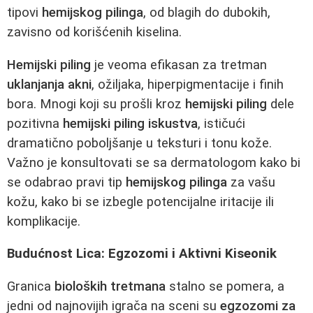
tipovi
hemijskog pilinga
, od blagih do dubokih,
zavisno od korišćenih kiselina.
Hemijski piling
je veoma efikasan za tretman
uklanjanja akni
, ožiljaka, hiperpigmentacije i finih
bora. Mnogi koji su prošli kroz
hemijski piling
dele
pozitivna
hemijski piling iskustva
, ističući
dramatično poboljšanje u teksturi i tonu kože.
Važno je konsultovati se sa dermatologom kako bi
se odabrao pravi tip
hemijskog pilinga
za vašu
kožu, kako bi se izbegle potencijalne iritacije ili
komplikacije.
Budućnost Lica: Egzozomi i Aktivni Kiseonik
Granica
bioloških tretmana
stalno se pomera, a
jedni od najnovijih igrača na sceni su
egzozomi za