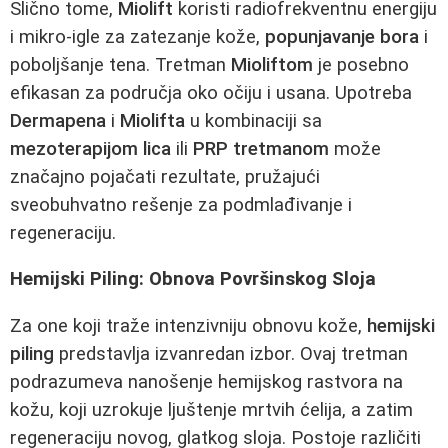
Slično tome,
Miolift
koristi radiofrekventnu energiju
i mikro-igle za zatezanje kože,
popunjavanje bora
i
poboljšanje tena. Tretman
Mioliftom
je posebno
efikasan za područja oko očiju i usana. Upotreba
Dermapena
i
Miolifta
u kombinaciji sa
mezoterapijom lica
ili
PRP tretmanom
može
značajno pojačati rezultate, pružajući
sveobuhvatno rešenje za podmlađivanje i
regeneraciju.
Hemijski Piling: Obnova Površinskog Sloja
Za one koji traže intenzivniju obnovu kože,
hemijski
piling
predstavlja izvanredan izbor. Ovaj tretman
podrazumeva nanošenje hemijskog rastvora na
kožu, koji uzrokuje ljuštenje mrtvih ćelija, a zatim
regeneraciju novog, glatkog sloja. Postoje različiti