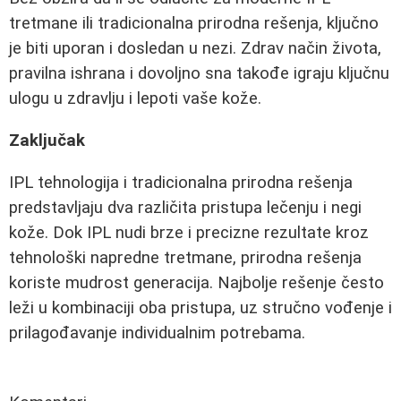
tretmane ili tradicionalna prirodna rešenja, ključno
je biti uporan i dosledan u nezi. Zdrav način života,
pravilna ishrana i dovoljno sna takođe igraju ključnu
ulogu u zdravlju i lepoti vaše kože.
Zaključak
IPL tehnologija i tradicionalna prirodna rešenja
predstavljaju dva različita pristupa lečenju i negi
kože. Dok IPL nudi brze i precizne rezultate kroz
tehnološki napredne tretmane, prirodna rešenja
koriste mudrost generacija. Najbolje rešenje često
leži u kombinaciji oba pristupa, uz stručno vođenje i
prilagođavanje individualnim potrebama.