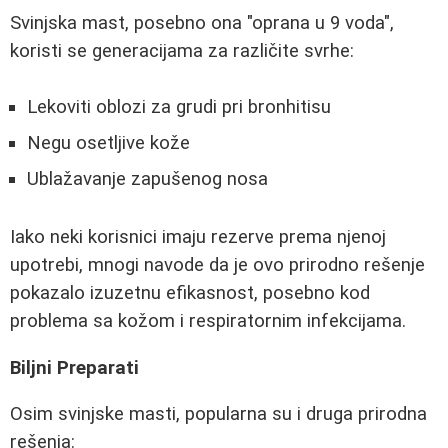
Svinjska mast, posebno ona "oprana u 9 voda",
koristi se generacijama za različite svrhe:
Lekoviti oblozi za grudi pri bronhitisu
Negu osetljive kože
Ublažavanje zapušenog nosa
Iako neki korisnici imaju rezerve prema njenoj
upotrebi, mnogi navode da je ovo prirodno rešenje
pokazalo izuzetnu efikasnost, posebno kod
problema sa kožom i respiratornim infekcijama.
Biljni Preparati
Osim svinjske masti, popularna su i druga prirodna
rešenja: