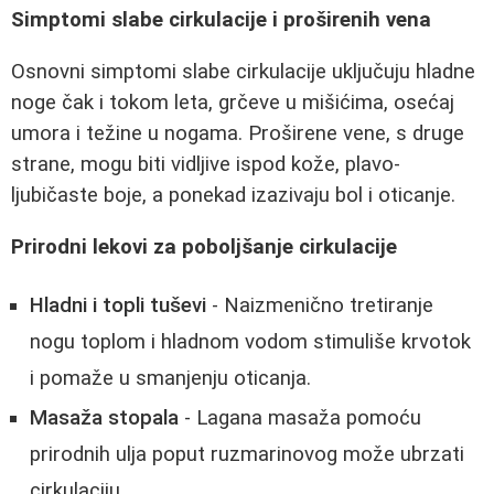
Simptomi slabe cirkulacije i proširenih vena
Osnovni simptomi slabe cirkulacije uključuju hladne
noge čak i tokom leta, grčeve u mišićima, osećaj
umora i težine u nogama. Proširene vene, s druge
strane, mogu biti vidljive ispod kože, plavo-
ljubičaste boje, a ponekad izazivaju bol i oticanje.
Prirodni lekovi za poboljšanje cirkulacije
Hladni i topli tuševi
- Naizmenično tretiranje
nogu toplom i hladnom vodom stimuliše krvotok
i pomaže u smanjenju oticanja.
Masaža stopala
- Lagana masaža pomoću
prirodnih ulja poput ruzmarinovog može ubrzati
cirkulaciju.