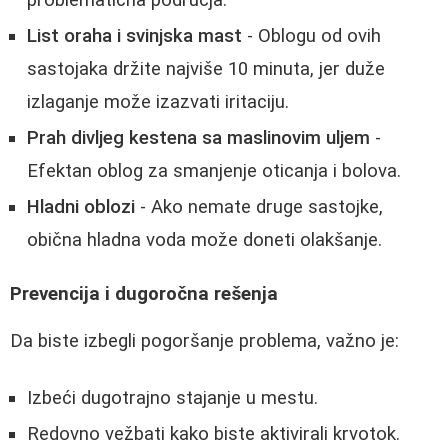
List oraha i svinjska mast
- Oblogu od ovih
sastojaka držite najviše 10 minuta, jer duže
izlaganje može izazvati iritaciju.
Prah divljeg kestena sa maslinovim uljem
-
Efektan oblog za smanjenje oticanja i bolova.
Hladni oblozi
- Ako nemate druge sastojke,
obična hladna voda može doneti olakšanje.
Prevencija i dugoročna rešenja
Da biste izbegli pogoršanje problema, važno je:
Izbeći dugotrajno stajanje u mestu.
Redovno vežbati kako biste aktivirali krvotok.