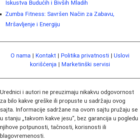
Iskustva Budućih i Bivših Mladih
Zumba Fitness: Savršen Način za Zabavu,
Mršavljenje i Energiju
O nama
|
Kontakt
|
Politika privatnosti
|
Uslovi
korišćenja
|
Marketinški servisi
Urednici i autori ne preuzimaju nikakvu odgovornost
za bilo kakve greške ili propuste u sadržaju ovog
sajta. Informacije sadržane na ovom sajtu pružaju se
u stanju „takvom kakve jesu“, bez garancija u pogledu
njihove potpunosti, tačnosti, korisnosti ili
blagovremenosti.