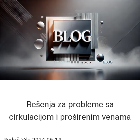
Rešenja za probleme sa
cirkulacijom i proširenim venama
Radoš Vila
2024-06-14