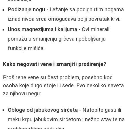
Podizanje nogu
- Ležanje sa podignutim nogama
iznad nivoa srca omogućava bolji povratak krvi.
Unos magnezijuma i kalijuma
- Ovi minerali
pomažu u smanjenju grčeva i poboljšanju
funkcije mišića.
Kako negovati vene i smanjiti proširenje?
Proširene vene su čest problem, posebno kod
osoba koje dugo stoje ili sede. Evo nekoliko saveta
za njihovu negu:
Obloge od jabukovog sirćeta
- Natopite gasu ili
meku krpu jabukovim sirćetom i nežno stavite na
problematična područja.