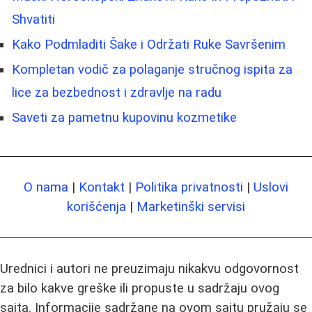
Shvatiti
Kako Podmladiti Šake i Održati Ruke Savršenim
Kompletan vodič za polaganje stručnog ispita za
lice za bezbednost i zdravlje na radu
Saveti za pametnu kupovinu kozmetike
O nama
|
Kontakt
|
Politika privatnosti
|
Uslovi
korišćenja
|
Marketinški servisi
Urednici i autori ne preuzimaju nikakvu odgovornost
za bilo kakve greške ili propuste u sadržaju ovog
sajta. Informacije sadržane na ovom sajtu pružaju se