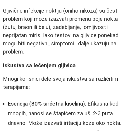
Gljivične infekcije noktiju (onihomikoza) su čest
problem koji može izazvati promenu boje nokta
(žutu, braon ili belu), zadebljanje, lomljivost i
neprijatan miris. Iako testovi na gljivice ponekad
mogu biti negativni, simptomi i dalje ukazuju na
problem.
Iskustva sa lečenjem gljivica
Mnogi korisnici dele svoja iskustva sa različitim
terapijama:
Esencija (80% sirćetna kiselina):
Efikasna kod
mnogih, nanosi se štapićem za uši 2-3 puta
dnevno. Može izazvati iritaciju kože oko nokta.