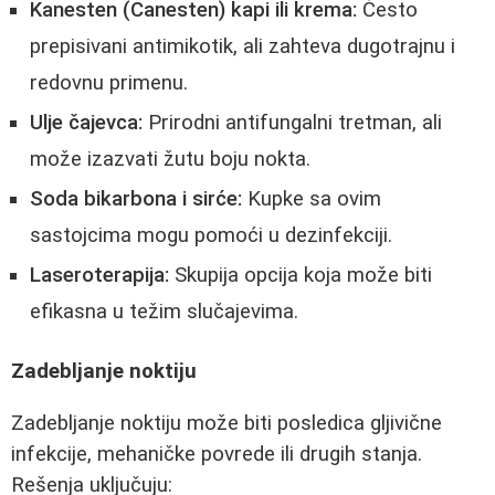
Kanesten (Canesten) kapi ili krema:
Često
prepisivani antimikotik, ali zahteva dugotrajnu i
redovnu primenu.
Ulje čajevca:
Prirodni antifungalni tretman, ali
može izazvati žutu boju nokta.
Soda bikarbona i sirće:
Kupke sa ovim
sastojcima mogu pomoći u dezinfekciji.
Laseroterapija:
Skupija opcija koja može biti
efikasna u težim slučajevima.
Zadebljanje noktiju
Zadebljanje noktiju može biti posledica gljivične
infekcije, mehaničke povrede ili drugih stanja.
Rešenja uključuju: