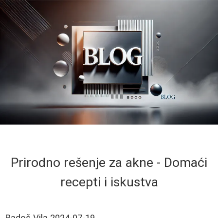
Prirodno rešenje za akne - Domaći
recepti i iskustva
Radoš Vila
2024-07-19