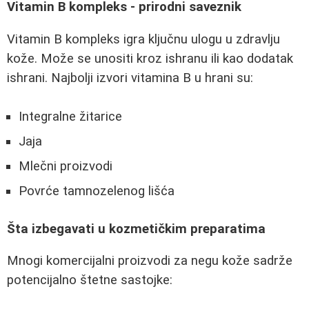
Vitamin B kompleks - prirodni saveznik
Vitamin B kompleks igra ključnu ulogu u zdravlju
kože. Može se unositi kroz ishranu ili kao dodatak
ishrani. Najbolji izvori vitamina B u hrani su:
Integralne žitarice
Jaja
Mlečni proizvodi
Povrće tamnozelenog lišća
Šta izbegavati u kozmetičkim preparatima
Mnogi komercijalni proizvodi za negu kože sadrže
potencijalno štetne sastojke: