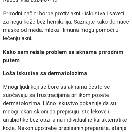
Prirodni načini borbe protiv akni - iskustva i saveti
za negu kože bez hemikalija. Saznajte kako domaće
maske od meda, mleka i limuna mogu pomoći u
lečenju akni.
Kako sam rešila problem sa aknama prirodnim
putem
Loša iskustva sa dermatolozima
Mnogi ljudi koji se bore sa aknama često se
suočavaju sa frustracijama prilikom posete
dermatolozima. Lično iskustvo pokazuje da su
mnogi lekari skloni da prepisuju iste lekove i
antibiotike bez obzira na individualne karakteristike
kože. Nakon upotrebe prepisanih preparata, stanje