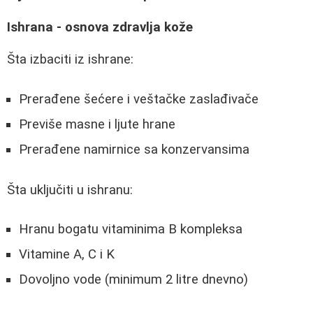
Ishrana - osnova zdravlja kože
Šta izbaciti iz ishrane:
Prerađene šećere i veštačke zaslađivače
Previše masne i ljute hrane
Prerađene namirnice sa konzervansima
Šta uključiti u ishranu:
Hranu bogatu vitaminima B kompleksa
Vitamine A, C i K
Dovoljno vode (minimum 2 litre dnevno)