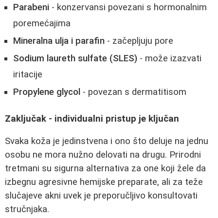
Parabeni
- konzervansi povezani s hormonalnim
poremećajima
Mineralna ulja i parafin
- začepljuju pore
Sodium laureth sulfate (SLES)
- može izazvati
iritacije
Propylene glycol
- povezan s dermatitisom
Zaključak - individualni pristup je ključan
Svaka koža je jedinstvena i ono što deluje na jednu
osobu ne mora nužno delovati na drugu. Prirodni
tretmani su sigurna alternativa za one koji žele da
izbegnu agresivne hemijske preparate, ali za teže
slučajeve akni uvek je preporučljivo konsultovati
stručnjaka.