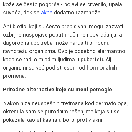
kože se često pogorša - pojavi se crvenilo, upala i
suvoća, dok se
akne
dodatno razmnože.
Antibiotici koji su često prepisivani mogu izazvati
ozbiljne nuspojave poput mučnine i povraćanja, a
dugoročna upotreba može narušiti prirodnu
ravnotežu organizma. Ovo je posebno alarmantno
kada se radi o mladim ljudima u pubertetu čiji
organizmi su već pod stresom od hormonalnih
promena.
Prirodne alternative koje su meni pomogle
Nakon niza neuspešnih tretmana kod dermatologa,
okrenula sam se prirodnim rešenjima koja su se
pokazala kao efikasna u borbi protiv akni: