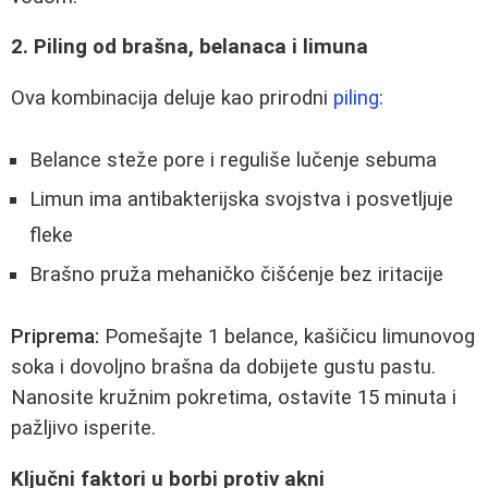
2. Piling od brašna, belanaca i limuna
Ova kombinacija deluje kao prirodni
piling
:
Belance steže pore i reguliše lučenje sebuma
Limun ima antibakterijska svojstva i posvetljuje
fleke
Brašno pruža mehaničko čišćenje bez iritacije
Priprema:
Pomešajte 1 belance, kašičicu limunovog
soka i dovoljno brašna da dobijete gustu pastu.
Nanosite kružnim pokretima, ostavite 15 minuta i
pažljivo isperite.
Ključni faktori u borbi protiv akni