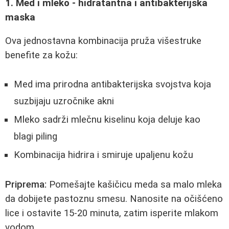
1. Med i mleko - hidratantna i antibakterijska
maska
Ova jednostavna kombinacija pruža višestruke
benefite za kožu:
Med ima prirodna antibakterijska svojstva koja
suzbijaju uzročnike akni
Mleko sadrži mlečnu kiselinu koja deluje kao
blagi piling
Kombinacija hidrira i smiruje upaljenu kožu
Priprema:
Pomešajte kašičicu meda sa malo mleka
da dobijete pastoznu smesu. Nanosite na očišćeno
lice i ostavite 15-20 minuta, zatim isperite mlakom
vodom.