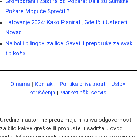
Gromobrani i Zaštita od Požara: Da li su Šumske
Požare Moguće Sprečiti?
Letovanje 2024: Kako Planirati, Gde Ići i Uštedeti
Novac
Najbolji pilingovi za lice: Saveti i preporuke za svaki
tip kože
O nama
|
Kontakt
|
Politika privatnosti
|
Uslovi
korišćenja
|
Marketinški servisi
Urednici i autori ne preuzimaju nikakvu odgovornost
za bilo kakve greške ili propuste u sadržaju ovog
sajta. Informacije sadržane na ovom sajtu pružaju se