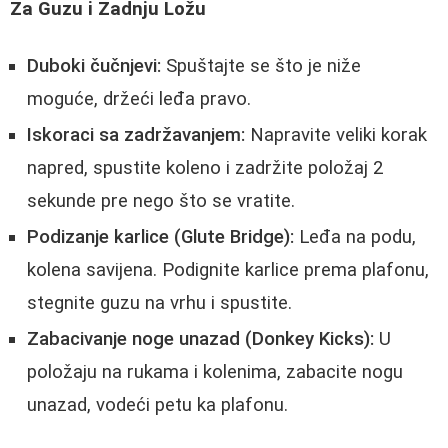
Za Guzu i Zadnju Ložu
Duboki čučnjevi:
Spuštajte se što je niže
moguće, držeći leđa pravo.
Iskoraci sa zadržavanjem:
Napravite veliki korak
napred, spustite koleno i zadržite položaj 2
sekunde pre nego što se vratite.
Podizanje karlice (Glute Bridge):
Leđa na podu,
kolena savijena. Podignite karlice prema plafonu,
stegnite guzu na vrhu i spustite.
Zabacivanje noge unazad (Donkey Kicks):
U
položaju na rukama i kolenima, zabacite nogu
unazad, vodeći petu ka plafonu.