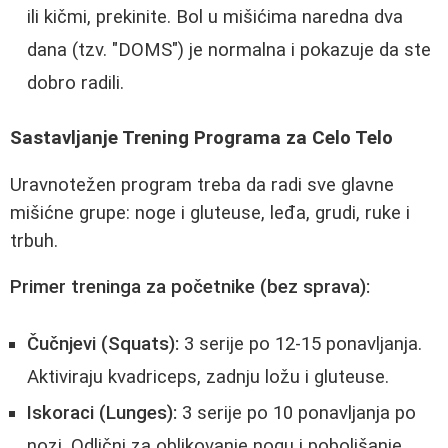
ili kičmi, prekinite. Bol u mišićima naredna dva
dana (tzv. "DOMS") je normalna i pokazuje da ste
dobro radili.
Sastavljanje Trening Programa za Celo Telo
Uravnotežen program treba da radi sve glavne
mišićne grupe: noge i gluteuse, leđa, grudi, ruke i
trbuh.
Primer treninga za početnike (bez sprava):
Čučnjevi (Squats):
3 serije po 12-15 ponavljanja.
Aktiviraju kvadriceps, zadnju ložu i gluteuse.
Iskoraci (Lunges):
3 serije po 10 ponavljanja po
nozi. Odlični za oblikovanje nogu i poboljšanje