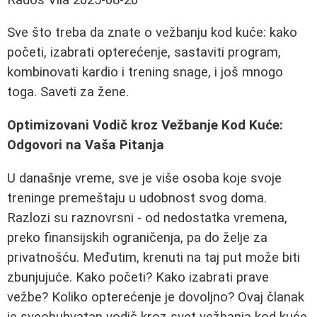
Sve što treba da znate o vežbanju kod kuće: kako
početi, izabrati opterećenje, sastaviti program,
kombinovati kardio i trening snage, i još mnogo
toga. Saveti za žene.
Optimizovani Vodič kroz Vežbanje Kod Kuće:
Odgovori na Vaša Pitanja
U današnje vreme, sve je više osoba koje svoje
treninge premeštaju u udobnost svog doma.
Razlozi su raznovrsni - od nedostatka vremena,
preko finansijskih ograničenja, pa do želje za
privatnošću. Međutim, krenuti na taj put može biti
zbunjujuće. Kako početi? Kako izabrati prave
vežbe? Koliko opterećenje je dovoljno? Ovaj članak
je sveobuhvatan vodič kroz svet vežbanja kod kuće,