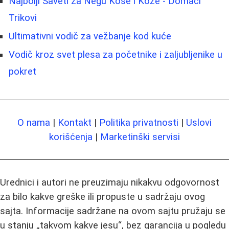
Najbolji Saveti za Negu Kose i Kože - Domaći
Trikovi
Ultimativni vodič za vežbanje kod kuće
Vodič kroz svet plesa za početnike i zaljubljenike u
pokret
O nama
|
Kontakt
|
Politika privatnosti
|
Uslovi
korišćenja
|
Marketinški servisi
Urednici i autori ne preuzimaju nikakvu odgovornost
za bilo kakve greške ili propuste u sadržaju ovog
sajta. Informacije sadržane na ovom sajtu pružaju se
u stanju „takvom kakve jesu“, bez garancija u pogledu