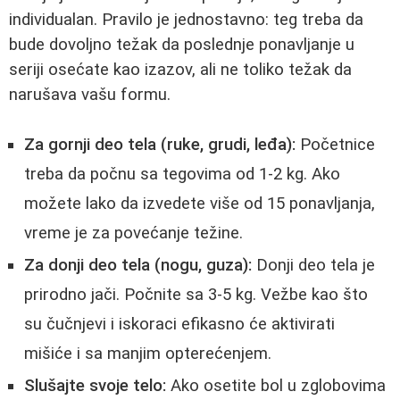
individualan. Pravilo je jednostavno: teg treba da
bude dovoljno težak da poslednje ponavljanje u
seriji osećate kao izazov, ali ne toliko težak da
narušava vašu formu.
Za gornji deo tela (ruke, grudi, leđa):
Početnice
treba da počnu sa tegovima od 1-2 kg. Ako
možete lako da izvedete više od 15 ponavljanja,
vreme je za povećanje težine.
Za donji deo tela (nogu, guza):
Donji deo tela je
prirodno jači. Počnite sa 3-5 kg. Vežbe kao što
su čučnjevi i iskoraci efikasno će aktivirati
mišiće i sa manjim opterećenjem.
Slušajte svoje telo:
Ako osetite bol u zglobovima