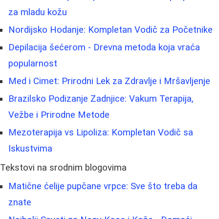
za mladu kožu
Nordijsko Hodanje: Kompletan Vodič za Početnike
Depilacija šećerom - Drevna metoda koja vraća
popularnost
Med i Cimet: Prirodni Lek za Zdravlje i Mršavljenje
Brazilsko Podizanje Zadnjice: Vakum Terapija,
Vežbe i Prirodne Metode
Mezoterapija vs Lipoliza: Kompletan Vodič sa
Iskustvima
Tekstovi na srodnim blogovima
Matične ćelije pupčane vrpce: Sve što treba da
znate