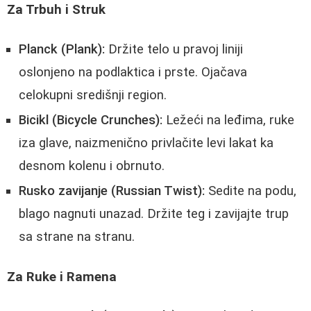
Za Trbuh i Struk
Planck (Plank):
Držite telo u pravoj liniji
oslonjeno na podlaktica i prste. Ojačava
celokupni središnji region.
Bicikl (Bicycle Crunches):
Ležeći na leđima, ruke
iza glave, naizmenično privlačite levi lakat ka
desnom kolenu i obrnuto.
Rusko zavijanje (Russian Twist):
Sedite na podu,
blago nagnuti unazad. Držite teg i zavijajte trup
sa strane na stranu.
Za Ruke i Ramena