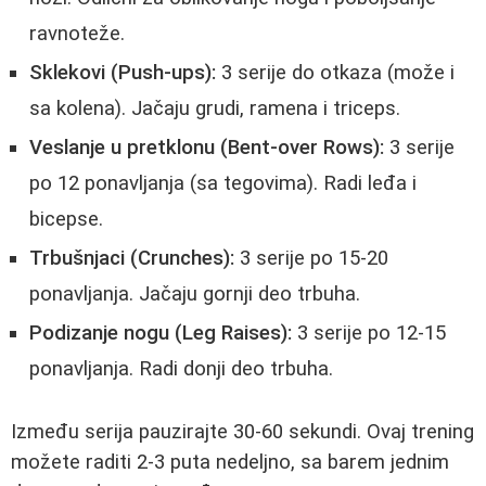
ravnoteže.
Sklekovi (Push-ups):
3 serije do otkaza (može i
sa kolena). Jačaju grudi, ramena i triceps.
Veslanje u pretklonu (Bent-over Rows):
3 serije
po 12 ponavljanja (sa tegovima). Radi leđa i
bicepse.
Trbušnjaci (Crunches):
3 serije po 15-20
ponavljanja. Jačaju gornji deo trbuha.
Podizanje nogu (Leg Raises):
3 serije po 12-15
ponavljanja. Radi donji deo trbuha.
Između serija pauzirajte 30-60 sekundi. Ovaj trening
možete raditi 2-3 puta nedeljno, sa barem jednim