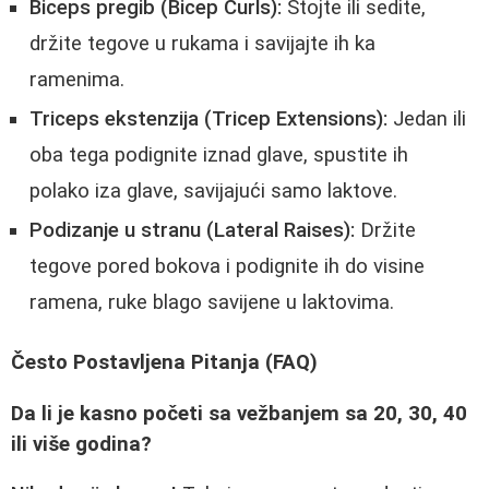
Biceps pregib (Bicep Curls):
Stojte ili sedite,
držite tegove u rukama i savijajte ih ka
ramenima.
Triceps ekstenzija (Tricep Extensions):
Jedan ili
oba tega podignite iznad glave, spustite ih
polako iza glave, savijajući samo laktove.
Podizanje u stranu (Lateral Raises):
Držite
tegove pored bokova i podignite ih do visine
ramena, ruke blago savijene u laktovima.
Često Postavljena Pitanja (FAQ)
Da li je kasno početi sa vežbanjem sa 20, 30, 40
ili više godina?