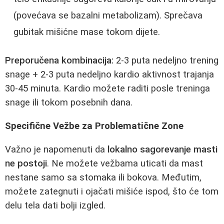
(povećava se bazalni metabolizam). Sprečava
gubitak mišićne mase tokom dijete.
Preporučena kombinacija:
2-3 puta nedeljno trening
snage + 2-3 puta nedeljno kardio aktivnost trajanja
30-45 minuta. Kardio možete raditi posle treninga
snage ili tokom posebnih dana.
Specifične Vežbe za Problematične Zone
Važno je napomenuti da
lokalno sagorevanje masti
ne postoji
. Ne možete vežbama uticati da mast
nestane samo sa stomaka ili bokova. Međutim,
možete zategnuti i ojačati mišiće ispod, što će tom
delu tela dati bolji izgled.