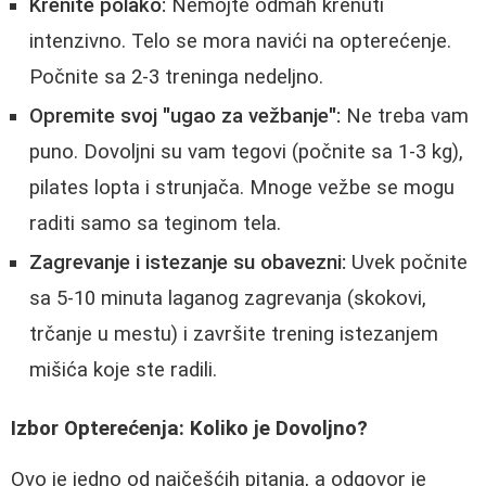
Krenite polako:
Nemojte odmah krenuti
intenzivno. Telo se mora navići na opterećenje.
Počnite sa 2-3 treninga nedeljno.
Opremite svoj "ugao za vežbanje":
Ne treba vam
puno. Dovoljni su vam tegovi (počnite sa 1-3 kg),
pilates lopta i strunjača. Mnoge vežbe se mogu
raditi samo sa teginom tela.
Zagrevanje i istezanje su obavezni:
Uvek počnite
sa 5-10 minuta laganog zagrevanja (skokovi,
trčanje u mestu) i završite trening istezanjem
mišića koje ste radili.
Izbor Opterećenja: Koliko je Dovoljno?
Ovo je jedno od najčešćih pitanja, a odgovor je