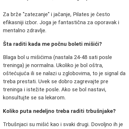
Za brže "zatezanje" i jačanje, Pilates je često
efikasniji izbor. Joga je fantastična za oporavak i
mentalno zdravlje.
Šta raditi kada me počnu boleti mišići?
Blaga bol u mišićima (nastala 24-48 sati posle
treninga) je normalna. Ukoliko je bol oštra,
oštećujuća ili se nalazi u zglobovima, to je signal da
treba prestati. Uvek se dobro zagrevajte pre
treninga i istežite posle. Ako se bol nastavi,
konsultujte se sa lekarom.
Koliko puta nedeljno treba raditi trbušnjake?
Trbušnjaci su mišić kao i svaki drugi. Dovoljno ih je