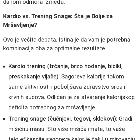
danom odmora između.
Kardio vs. Trening Snage: Šta je Bolje za
Mršavljenje?
Ovo je večita debata. Istina je da vam je potrebna
kombinacija oba za optimalne rezultate.
Kardio trening (trčanje, brzo hodanje, bicikl,
preskakanje vijače):
Sagoreva kalorije tokom
same aktivnosti i poboljšava zdravstvo srca i
krvnih sudova. Odličan je za stvaranje kalorijskog
deficita potrebnog za mršavljenje.
Trening snage (čučnjevi, tegovi, sklekovi):
Gradi
mišićnu masu. Što više mišića imate, to vaše
telo efikasnije sagoreva kalorije čak i u mirovanju