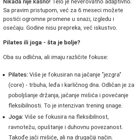
Nikada nije kasno!
Telo je neverovatno adaptivno.
Sa pravim pristupom, već za 6 meseci možete
postići ogromne promene u snazi, izgledu i
osećaju. Godine nisu prepreka, već iskustvo.
Pilates ili joga - šta je bolje?
Oba su odlična, ali imaju različite fokuse:
Pilates:
Više je fokusiran na jačanje "jezgra"
(core) - trbuha, leđa i karličnog dna. Odličan je za
poboljšanje držanja, jačanje mišića i povećanje
fleksibilnosti. To je intenzivan trening snage.
Joga:
Više se fokusira na fleksibilnost,
ravnotežu, opuštanje i duhovnu povezanost.
Takođe jači mišiće, ali na drugačiji način.