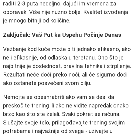
raditi 2-3 puta nedeljno, dajući im vremena za
oporavak. Više nije nužno bolje. Kvalitet izvođenja
je mnogo bitniji od količine.
Zaključak: Vaš Put ka Uspehu Počinje Danas
Vežbanje kod kuće može biti jednako efikasno, ako
ne i efikasnije, od odlaska u teretanu. Ono što je
najbitnije je doslednost, pravilna tehnika i strpljenje.
Rezultati neće doći preko noći, ali će sigurno doći
ako ostanete posvećeni svom cilju.
Nemojte se obeshrabriti ako vam se desi da
preskočite trening ili ako ne vidite napredak onako
brzo kao što ste želeli. Svaki pokret se računa.
Slušajte svoje telo, prilagođavajte trening svojim
potrebama i najvažnije od svega - uživajte u