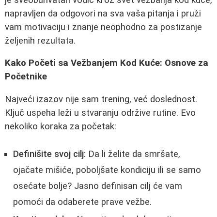
napravljen da odgovori na sva vaša pitanja i pruži
vam motivaciju i znanje neophodno za postizanje
željenih rezultata.
Kako Početi sa Vežbanjem Kod Kuće: Osnove za
Početnike
Najveći izazov nije sam trening, već doslednost.
Ključ uspeha leži u stvaranju održive rutine. Evo
nekoliko koraka za početak:
Definišite svoj cilj:
Da li želite da smršate,
ojačate mišiće, poboljšate kondiciju ili se samo
osećate bolje? Jasno definisan cilj će vam
pomoći da odaberete prave vežbe.