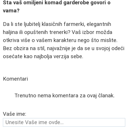
Šta vaš omiljeni komad garderobe govori o
vama?
Da li ste ljubitelj klasičnih farmerki, elegantnih
haljina ili opuštenih trenerki? Vaš izbor možda
otkriva više o vašem karakteru nego što mislite.
Bez obzira na stil, najvažnije je da se u svojoj odeći
osećate kao najbolja verzija sebe.
Komentari
Trenutno nema komentara za ovaj članak.
Vaše ime: