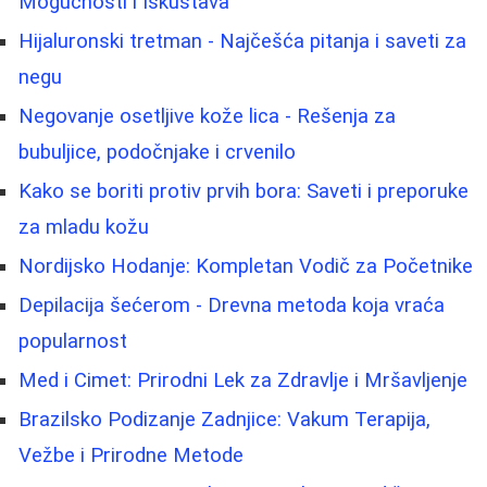
Mogućnosti i Iskustava
Hijaluronski tretman - Najčešća pitanja i saveti za
negu
Negovanje osetljive kože lica - Rešenja za
bubuljice, podočnjake i crvenilo
Kako se boriti protiv prvih bora: Saveti i preporuke
za mladu kožu
Nordijsko Hodanje: Kompletan Vodič za Početnike
Depilacija šećerom - Drevna metoda koja vraća
popularnost
Med i Cimet: Prirodni Lek za Zdravlje i Mršavljenje
Brazilsko Podizanje Zadnjice: Vakum Terapija,
Vežbe i Prirodne Metode