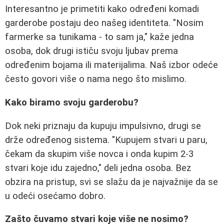
Interesantno je primetiti kako određeni komadi
garderobe postaju deo našeg identiteta. "Nosim
farmerke sa tunikama - to sam ja," kaže jedna
osoba, dok drugi ističu svoju ljubav prema
određenim bojama ili materijalima. Naš izbor odeće
često govori više o nama nego što mislimo.
Kako biramo svoju garderobu?
Dok neki priznaju da kupuju impulsivno, drugi se
drže određenog sistema. "Kupujem stvari u paru,
čekam da skupim više novca i onda kupim 2-3
stvari koje idu zajedno," deli jedna osoba. Bez
obzira na pristup, svi se slažu da je najvažnije da se
u odeći osećamo dobro.
Zašto čuvamo stvari koje više ne nosimo?