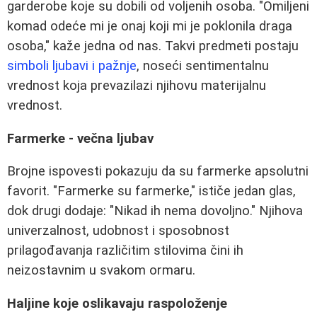
garderobe koje su dobili od voljenih osoba. "Omiljeni
komad odeće mi je onaj koji mi je poklonila draga
osoba," kaže jedna od nas. Takvi predmeti postaju
simboli ljubavi i pažnje
, noseći sentimentalnu
vrednost koja prevazilazi njihovu materijalnu
vrednost.
Farmerke - večna ljubav
Brojne ispovesti pokazuju da su farmerke apsolutni
favorit. "Farmerke su farmerke," ističe jedan glas,
dok drugi dodaje: "Nikad ih nema dovoljno." Njihova
univerzalnost, udobnost i sposobnost
prilagođavanja različitim stilovima čini ih
neizostavnim u svakom ormaru.
Haljine koje oslikavaju raspoloženje