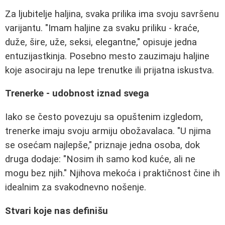
Za ljubitelje haljina, svaka prilika ima svoju savršenu
varijantu. "Imam haljine za svaku priliku - kraće,
duže, šire, uže, seksi, elegantne," opisuje jedna
entuzijastkinja. Posebno mesto zauzimaju haljine
koje asociraju na lepe trenutke ili prijatna iskustva.
Trenerke - udobnost iznad svega
Iako se često povezuju sa opuštenim izgledom,
trenerke imaju svoju armiju obožavalaca. "U njima
se osećam najlepše," priznaje jedna osoba, dok
druga dodaje: "Nosim ih samo kod kuće, ali ne
mogu bez njih." Njihova mekoća i praktičnost čine ih
idealnim za svakodnevno nošenje.
Stvari koje nas definišu