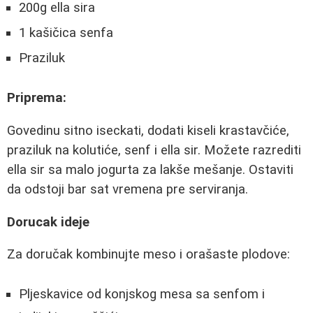
200g ella sira
1 kašičica senfa
Praziluk
Priprema:
Govedinu sitno iseckati, dodati kiseli krastavčiće,
praziluk na kolutiće, senf i ella sir. Možete razrediti
ella sir sa malo jogurta za lakše mešanje. Ostaviti
da odstoji bar sat vremena pre serviranja.
Dorucak ideje
Za doručak kombinujte meso i orašaste plodove:
Pljeskavice od konjskog mesa sa senfom i