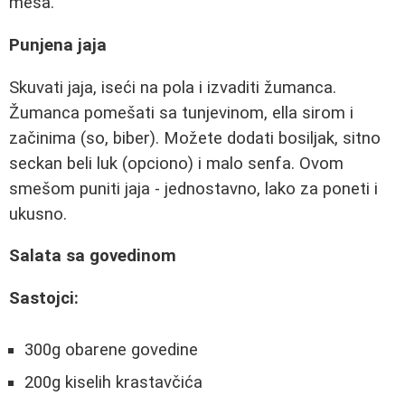
mesa.
Punjena jaja
Skuvati jaja, iseći na pola i izvaditi žumanca.
Žumanca pomešati sa tunjevinom, ella sirom i
začinima (so, biber). Možete dodati bosiljak, sitno
seckan beli luk (opciono) i malo senfa. Ovom
smešom puniti jaja - jednostavno, lako za poneti i
ukusno.
Salata sa govedinom
Sastojci:
300g obarene govedine
200g kiselih krastavčića