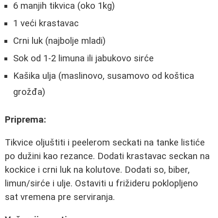
6 manjih tikvica (oko 1kg)
1 veći krastavac
Crni luk (najbolje mladi)
Sok od 1-2 limuna ili jabukovo sirće
Kašika ulja (maslinovo, susamovo od koštica
grožđa)
Priprema:
Tikvice oljuštiti i peelerom seckati na tanke listiće
po dužini kao rezance. Dodati krastavac seckan na
kockice i crni luk na kolutove. Dodati so, biber,
limun/sirće i ulje. Ostaviti u frižideru poklopljeno
sat vremena pre serviranja.