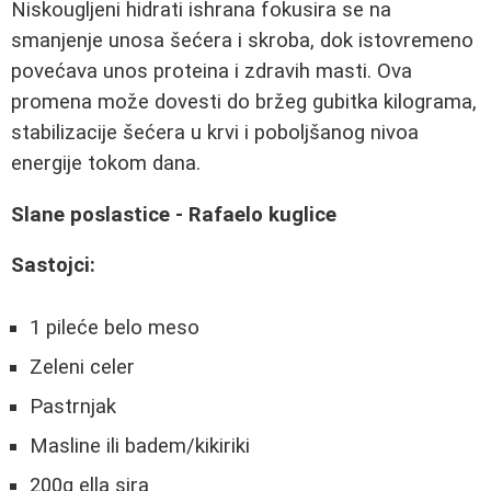
Niskougljeni hidrati ishrana fokusira se na
smanjenje unosa šećera i skroba, dok istovremeno
povećava unos proteina i zdravih masti. Ova
promena može dovesti do bržeg gubitka kilograma,
stabilizacije šećera u krvi i poboljšanog nivoa
energije tokom dana.
Slane poslastice - Rafaelo kuglice
Sastojci:
1 pileće belo meso
Zeleni celer
Pastrnjak
Masline ili badem/kikiriki
200g ella sira