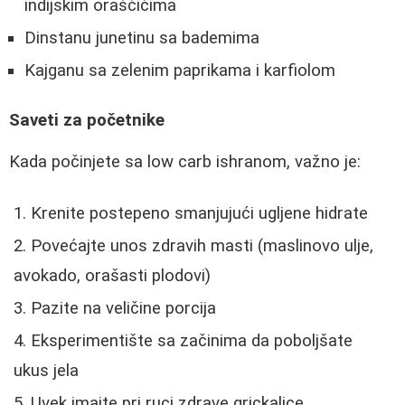
indijskim oraščićima
Dinstanu junetinu sa bademima
Kajganu sa zelenim paprikama i karfiolom
Saveti za početnike
Kada počinjete sa low carb ishranom, važno je:
Krenite postepeno smanjujući ugljene hidrate
Povećajte unos zdravih masti (maslinovo ulje,
avokado, orašasti plodovi)
Pazite na veličine porcija
Eksperimentište sa začinima da poboljšate
ukus jela
Uvek imajte pri ruci zdrave grickalice