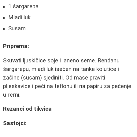
1 šargarepa
Mladi luk
Susam
Priprema:
Skuvati ljuskičice soje i laneno seme. Rendanu
šargarepu, mladi luk isečen na tanke kolutice i
začine (susam) sjediniti. Od mase praviti
pljeskavice i peći na teflonu ili na papiru za pečenje
u rerni.
Rezanci od tikvica
Sastojci: