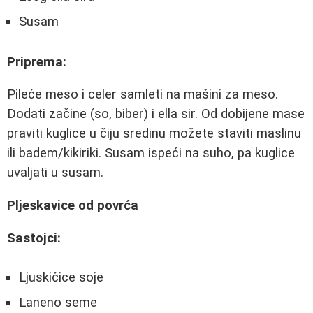
Susam
Priprema:
Pileće meso i celer samleti na mašini za meso.
Dodati začine (so, biber) i ella sir. Od dobijene mase
praviti kuglice u čiju sredinu možete staviti maslinu
ili badem/kikiriki. Susam ispeći na suho, pa kuglice
uvaljati u susam.
Pljeskavice od povrća
Sastojci:
Ljuskičice soje
Laneno seme