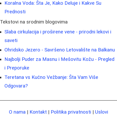
Koralna Voda: Šta Je, Kako Deluje i Kakve Su
Prednosti
Tekstovi na srodnim blogovima
Slaba cirkulacija i proširene vene - prirodni lekovi i
saveti
Ohridsko Jezero - Savršeno Letovalište na Balkanu
Najbolji Puder za Masnu i Mešovitu Kožu - Pregled
i Preporuke
Teretana vs Kućno Vežbanje: Šta Vam Više
Odgovara?
O nama
|
Kontakt
|
Politika privatnosti
|
Uslovi