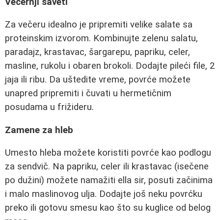
Večernji saveti
Za večeru idealno je pripremiti velike salate sa
proteinskim izvorom. Kombinujte zelenu salatu,
paradajz, krastavac, šargarepu, papriku, celer,
masline, rukolu i obaren brokoli. Dodajte pileći file, 2
jaja ili ribu. Da uštedite vreme, povrće možete
unapred pripremiti i čuvati u hermetičnim
posudama u frižideru.
Zamene za hleb
Umesto hleba možete koristiti povrće kao podlogu
za sendvič. Na papriku, celer ili krastavac (isečene
po dužini) možete namažiti ella sir, posuti začinima
i malo maslinovog ulja. Dodajte još neku povrćku
preko ili gotovu smesu kao što su kuglice od belog