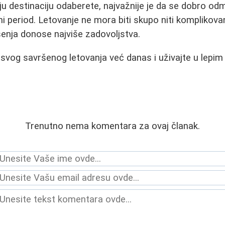
ju destinaciju odaberete, najvažnije je da se dobro odm
i period. Letovanje ne mora biti skupo niti komplikov
šenja donose najviše zadovoljstva.
e svog savršenog letovanja već danas i uživajte u lepim
Trenutno nema komentara za ovaj članak.