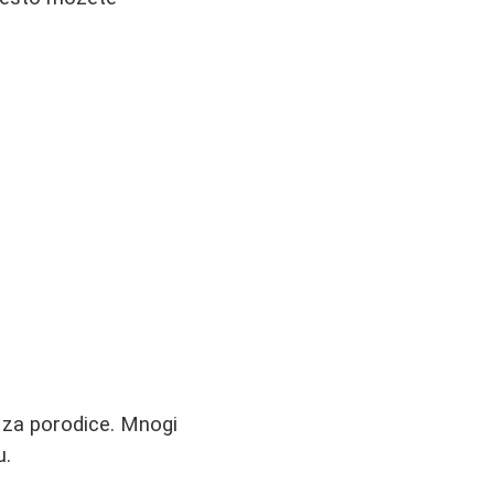
i za porodice. Mnogi
u.