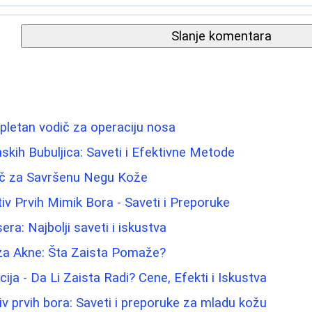
Slanje komentara
pletan vodič za operaciju nosa
ih Bubuljica: Saveti i Efektivne Metode
dič za Savršenu Negu Kože
tiv Prvih Mimik Bora - Saveti i Preporuke
era: Najbolji saveti i iskustva
a Akne: Šta Zaista Pomaže?
ija - Da Li Zaista Radi? Cene, Efekti i Iskustva
iv prvih bora: Saveti i preporuke za mladu kožu