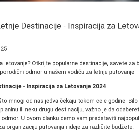
Letnje Destinacije - Inspiracija za Leto
-25
za letovanje? Otkrijte popularne destinacije, savete za
a porodični odmor u našem vodiču za letnje putovanje.
tinacije - Inspiracija za Letovanje 2024
što mnogi od nas jedva čekaju tokom cele godine. Bilo 
planinu ili neku drugu destinaciju, važno je da odaber
 odmor. U ovom članku ćemo vam predstaviti najpopula
za organizaciju putovanja i ideje za različite budžete.