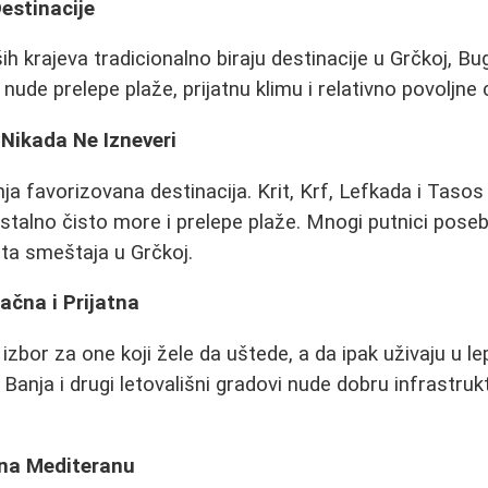
estinacije
ih krajeva tradicionalno biraju destinacije u Grčkoj, Bug
nude prelepe plaže, prijatnu klimu i relativno povoljne 
 Nikada Ne Izneveri
ja favorizovana destinacija. Krit, Krf, Lefkada i Tas
istalno čisto more i prelepe plaže. Mnogi putnici pose
eta smeštaja u Grčkoj.
ačna i Prijatna
 izbor za one koji žele da uštede, a da ipak uživaju u 
Banja i drugi letovališni gradovi nude dobru infrastruk
 na Mediteranu