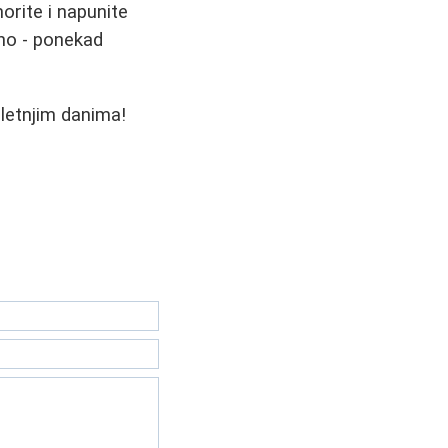
orite i napunite
ano - ponekad
 letnjim danima!