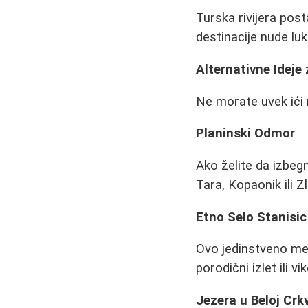
Turska rivijera post
destinacije nude l
Alternativne Ideje
Ne morate uvek ići n
Planinski Odmor
Ako želite da izbegn
Tara, Kopaonik ili Z
Etno Selo Stanisic
Ovo jedinstveno mest
porodični izlet ili v
Jezera u Beloj Crkv