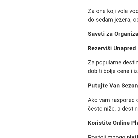
Za one koji vole vod
do sedam jezera, od
Saveti za Organiza
Rezerviši Unapred
Za popularne destin
dobiti bolje cene i 
Putujte Van Sezo
Ako vam raspored do
često niže, a desti
Koristite Online P
Postoji mnogo plat