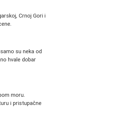
arskoj, Crnoj Gori i
cene.
os samo su neka od
bno hvale dobar
lepom moru.
turu i pristupačne