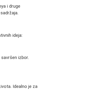
nya i druge
sadržaja.
ivnih ideja:
 savršen izbor.
ivota. Idealno je za