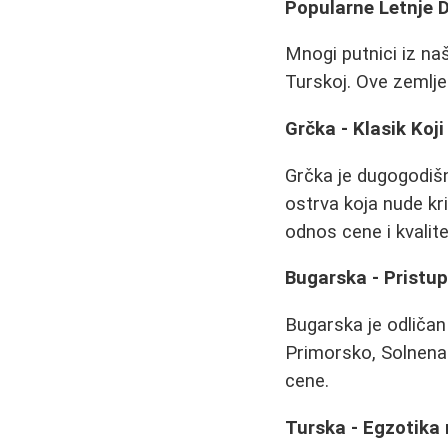
Popularne Letnje D
Mnogi putnici iz naš
Turskoj. Ove zemlje 
Grčka - Klasik Koji
Grčka je dugogodišn
ostrva koja nude kr
odnos cene i kvalit
Bugarska - Pristup
Bugarska je odličan
Primorsko, Solnena 
cene.
Turska - Egzotika