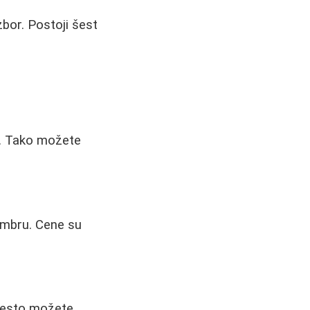
zbor. Postoji šest
ed. Tako možete
tembru. Cene su
 često možete