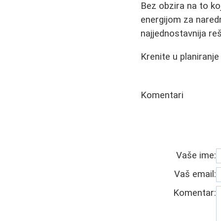
Bez obzira na to ko
energijom za naredn
najjednostavnija re
Krenite u planiranj
Komentari
Vaše ime:
Vaš email:
Komentar: