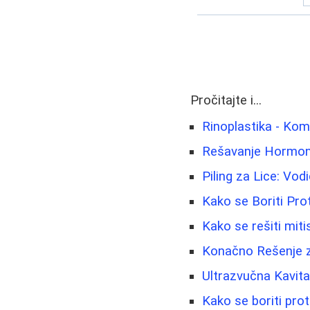
Pročitajte i...
Rinoplastika - Kom
Rešavanje Hormonsk
Piling za Lice: Vo
Kako se Boriti Pro
Kako se rešiti mitis
Konačno Rešenje z
Ultrazvučna Kavitac
Kako se boriti prot