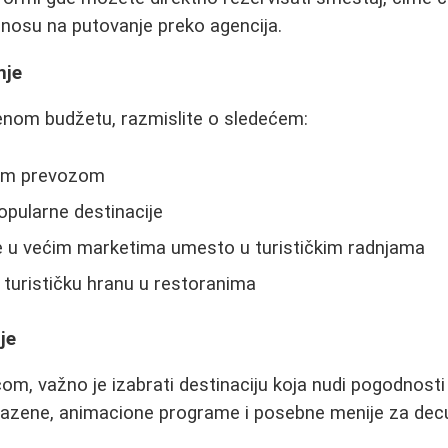
nosu na putovanje preko agencija.
nje
enom budžetu, razmislite o sledećem:
nim prevozom
opularne destinacije
e u većim marketima umesto u turističkim radnjama
turističku hranu u restoranima
je
om, važno je izabrati destinaciju koja nudi pogodnost
 bazene, animacione programe i posebne menije za dec