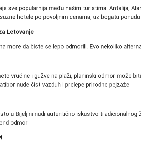
aje sve popularnija među našim turistima. Antalija, Ala
uksuzne hotele po povoljnim cenama, uz bogatu ponudu 
 za Letovanje
a more da biste se lepo odmorili. Evo nekoliko alternat
ete vrućine i gužve na plaži, planinski odmor može biti
latibor nude čist vazduh i prelepe prirodne pejzaže.
o u Bijeljini nudi autentično iskustvo tradicionalnog ž
ikend odmor.
i