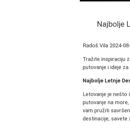
Najbolje 
Radoš Vila
2024-08
Tražite inspiraciju 
putovanje i ideje z
Najbolje Letnje Des
Letovanje je nešto 
putovanje na more, 
vam pružiti savršen
destinacije, savete 