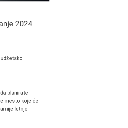
vanje 2024
 budžetsko
da planirate
ete mesto koje će
rnije letnje