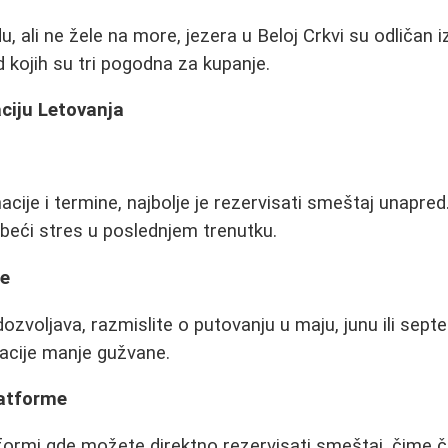
u, ali ne žele na more, jezera u Beloj Crkvi su odličan i
 kojih su tri pogodna za kupanje.
ciju Letovanja
acije i termine, najbolje je rezervisati smeštaj unapr
izbeći stres u poslednjem trenutku.
ne
zvoljava, razmislite o putovanju u maju, junu ili sep
nacije manje gužvane.
latforme
formi gde možete direktno rezervisati smeštaj, čime