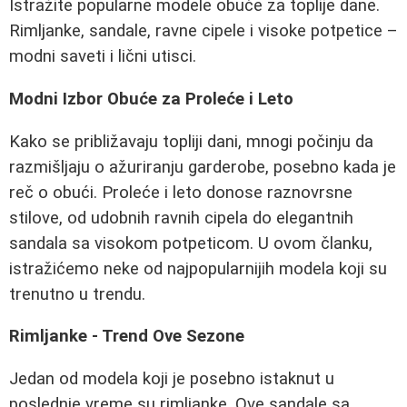
Istražite popularne modele obuće za toplije dane.
Rimljanke, sandale, ravne cipele i visoke potpetice –
modni saveti i lični utisci.
Modni Izbor Obuće za Proleće i Leto
Kako se približavaju topliji dani, mnogi počinju da
razmišljaju o ažuriranju garderobe, posebno kada je
reč o obući. Proleće i leto donose raznovrsne
stilove, od udobnih ravnih cipela do elegantnih
sandala sa visokom potpeticom. U ovom članku,
istražićemo neke od najpopularnijih modela koji su
trenutno u trendu.
Rimljanke - Trend Ove Sezone
Jedan od modela koji je posebno istaknut u
poslednje vreme su rimljanke. Ove sandale sa