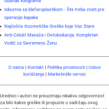
Gubitak Kilograma
Iskustva sa blefaroplastikom - Šta treba znati pre
operacije kapaka
Najčešće Kozmetičke Greške koje Vas Stare
Anti-Celulit Masaža i Detoksikacija: Kompletan
Vodič za Savremenu Ženu
O nama
|
Kontakt
|
Politika privatnosti
|
Uslovi
korišćenja
|
Marketinški servisi
Urednici i autori ne preuzimaju nikakvu odgovornost
za bilo kakve greške ili propuste u sadržaju ovog