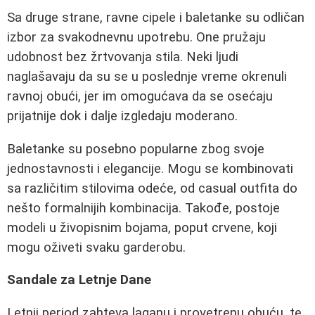
Sa druge strane, ravne cipele i baletanke su odličan
izbor za svakodnevnu upotrebu. One pružaju
udobnost bez žrtvovanja stila. Neki ljudi
naglašavaju da su se u poslednje vreme okrenuli
ravnoj obući, jer im omogućava da se osećaju
prijatnije dok i dalje izgledaju moderano.
Baletanke su posebno popularne zbog svoje
jednostavnosti i elegancije. Mogu se kombinovati
sa različitim stilovima odeće, od casual outfita do
nešto formalnijih kombinacija. Takođe, postoje
modeli u živopisnim bojama, poput crvene, koji
mogu oživeti svaku garderobu.
Sandale za Letnje Dane
Letnji period zahteva laganu i provetrenu obuću, te