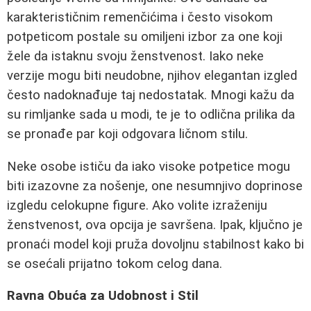
karakterističnim remenčićima i često visokom
potpeticom postale su omiljeni izbor za one koji
žele da istaknu svoju ženstvenost. Iako neke
verzije mogu biti neudobne, njihov elegantan izgled
često nadoknađuje taj nedostatak. Mnogi kažu da
su rimljanke sada u modi, te je to odlična prilika da
se pronađe par koji odgovara ličnom stilu.
Neke osobe ističu da iako visoke potpetice mogu
biti izazovne za nošenje, one nesumnjivo doprinose
izgledu celokupne figure. Ako volite izraženiju
ženstvenost, ova opcija je savršena. Ipak, ključno je
pronaći model koji pruža dovoljnu stabilnost kako bi
se osećali prijatno tokom celog dana.
Ravna Obuća za Udobnost i Stil