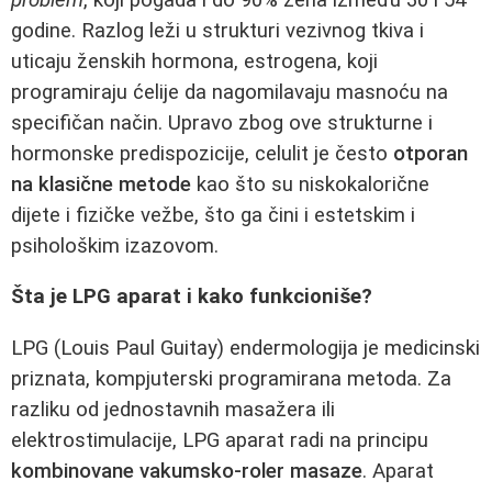
godine. Razlog leži u strukturi vezivnog tkiva i
uticaju ženskih hormona, estrogena, koji
programiraju ćelije da nagomilavaju masnoću na
specifičan način. Upravo zbog ove strukturne i
hormonske predispozicije, celulit je često
otporan
na klasične metode
kao što su niskokalorične
dijete i fizičke vežbe, što ga čini i estetskim i
psihološkim izazovom.
Šta je LPG aparat i kako funkcioniše?
LPG (Louis Paul Guitay) endermologija je medicinski
priznata, kompjuterski programirana metoda. Za
razliku od jednostavnih masažera ili
elektrostimulacije, LPG aparat radi na principu
kombinovane vakumsko-roler masaze
. Aparat