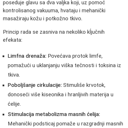
poseduje glavu sa dva valjka koji, uz pomoć
kontrolisanog vakuuma, hvataju i mehanički
masažiraju kožu i potkožno tkivo.
Princip rada se zasniva na nekoliko kĺjučnih
efekata:
Limfna drenaža:
Povećava protok limfe,
pomažući u uklanjanju viška tečnosti i toksina iz
tkiva.
Poboljšanje cirkulacije:
Stimuliše krvotok,
donoseći više kiseonika i hranljivih materija u
ćelije.
Stimulacija metabolizma masnih ćelija:
Mehanički podsticaj pomaže u razgradnji masnih