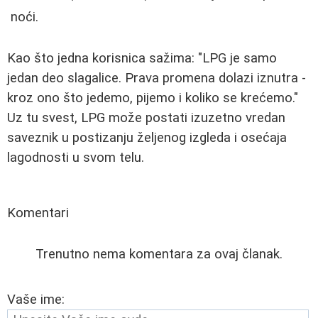
noći.
Kao što jedna korisnica sažima: "LPG je samo
jedan deo slagalice. Prava promena dolazi iznutra -
kroz ono što jedemo, pijemo i koliko se krećemo."
Uz tu svest, LPG može postati izuzetno vredan
saveznik u postizanju željenog izgleda i osećaja
lagodnosti u svom telu.
Komentari
Trenutno nema komentara za ovaj članak.
Vaše ime: