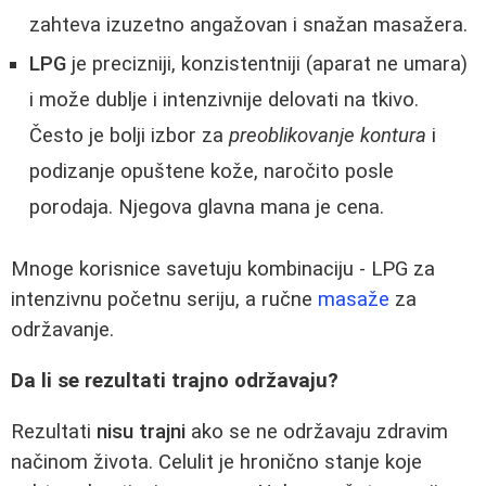
zahteva izuzetno angažovan i snažan masažera.
LPG
je precizniji, konzistentniji (aparat ne umara)
i može dublje i intenzivnije delovati na tkivo.
Često je bolji izbor za
preoblikovanje kontura
i
podizanje opuštene kože, naročito posle
porodaja. Njegova glavna mana je cena.
Mnoge korisnice savetuju kombinaciju - LPG za
intenzivnu početnu seriju, a ručne
masaže
za
održavanje.
Da li se rezultati trajno održavaju?
Rezultati
nisu trajni
ako se ne održavaju zdravim
načinom života. Celulit je hronično stanje koje