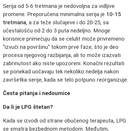
Serija od 5-6 tretmana je nedovoljna za vidljive
promene. Preporučena minimalna serija je
10-15
tretmana
, a za teže slučajeve i do 20-25, sa
učestalošću od 2 do 3 puta nedeljno. Mnoge
korisnice primećuju da se celulit može privremeno
"izvući na površinu" tokom prve faze, što je deo
procesa njegovog razbijanja, ali to može izazvati
zabrinutost ako niste upozoreni. Konačni rezultati
se ponekad uočavaju tek nekoliko nedelja nakon
završetka serije, kada se telo potpuno reorganizuje.
Česta pitanja i nedoumice
Da li je LPG štetan?
Kada se izvodi od strane obučenog terapeuta, LPG
se smatra bezbednom metodom. Međutim,