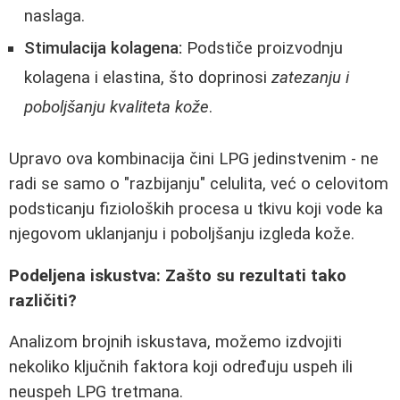
naslaga.
Stimulacija kolagena:
Podstiče proizvodnju
kolagena i elastina, što doprinosi
zatezanju i
poboljšanju kvaliteta kože
.
Upravo ova kombinacija čini LPG jedinstvenim - ne
radi se samo o "razbijanju" celulita, već o celovitom
podsticanju fizioloških procesa u tkivu koji vode ka
njegovom uklanjanju i poboljšanju izgleda kože.
Podeljena iskustva: Zašto su rezultati tako
različiti?
Analizom brojnih iskustava, možemo izdvojiti
nekoliko ključnih faktora koji određuju uspeh ili
neuspeh LPG tretmana.