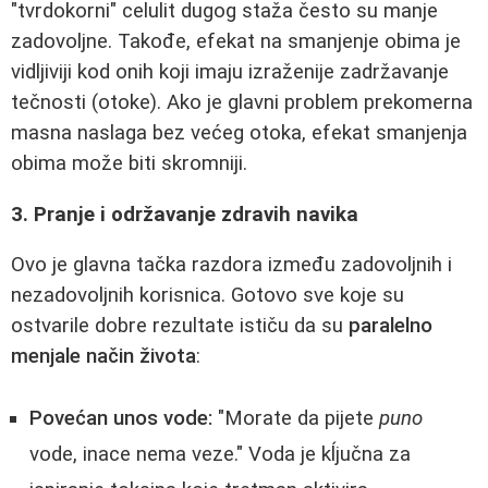
"tvrdokorni" celulit dugog staža često su manje
zadovoljne. Takođe, efekat na smanjenje obima je
vidljiviji kod onih koji imaju izraženije zadržavanje
tečnosti (otoke). Ako je glavni problem prekomerna
masna naslaga bez većeg otoka, efekat smanjenja
obima može biti skromniji.
3. Pranje i održavanje zdravih navika
Ovo je glavna tačka razdora između zadovoljnih i
nezadovoljnih korisnica. Gotovo sve koje su
ostvarile dobre rezultate ističu da su
paralelno
menjale način života
:
Povećan unos vode:
"Morate da pijete
puno
vode, inace nema veze." Voda je kĺjučna za