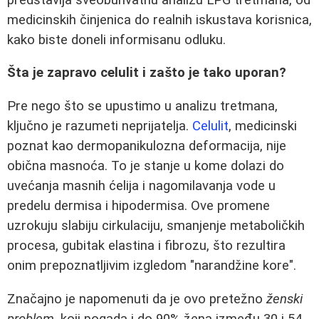
medicinskih činjenica do realnih iskustava korisnica,
kako biste doneli informisanu odluku.
Šta je zapravo celulit i zašto je tako uporan?
Pre nego što se upustimo u analizu tretmana,
ključno je razumeti neprijatelja.
Celulit
, medicinski
poznat kao dermopanikulozna deformacija, nije
obična masnoća. To je stanje u kome dolazi do
uvećanja masnih ćelija i nagomilavanja vode u
predelu dermisa i hipodermisa. Ove promene
uzrokuju slabiju cirkulaciju, smanjenje metaboličkih
procesa, gubitak elastina i fibrozu, što rezultira
onim prepoznatljivim izgledom "narandžine kore".
Značajno je napomenuti da je ovo pretežno
ženski
problem
, koji pogada i do 90% žena između 30 i 54