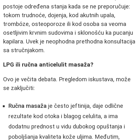
postoje određena stanja kada se ne preporučuje:
tokom trudnoće, dojenja, kod akutnih upala,
trombóze, osteoporoze ili kod osoba sa veoma
osetljivim krvnim sudovima i sklonošću ka pucanju
kapilara. Uvek je neophodna prethodna konsultacija
sa stručnjakom.
LPG ili ručna anticelulit masaža?
Ovo je večita debata. Pregledom iskustava, može
se zaključiti:
Ručna masaža
je često jeftinija, daje odlične
rezultate kod otoka i blagog celulita, a ima
dodatnu prednost u vidu dubokog opuštanja i
poboljšanja kvaliteta kože uljima. Međutim,