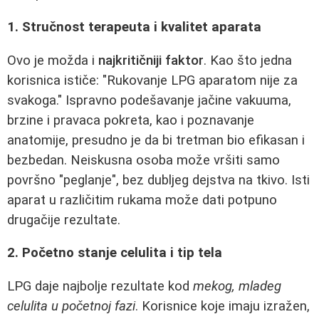
1. Stručnost terapeuta i kvalitet aparata
Ovo je možda i
najkritičniji faktor
. Kao što jedna
korisnica ističe: "Rukovanje LPG aparatom nije za
svakoga." Ispravno podešavanje jačine vakuuma,
brzine i pravaca pokreta, kao i poznavanje
anatomije, presudno je da bi tretman bio efikasan i
bezbedan. Neiskusna osoba može vršiti samo
površno "peglanje", bez dubljeg dejstva na tkivo. Isti
aparat u različitim rukama može dati potpuno
drugačije rezultate.
2. Početno stanje celulita i tip tela
LPG daje najbolje rezultate kod
mekog, mladeg
celulita u početnoj fazi
. Korisnice koje imaju izražen,