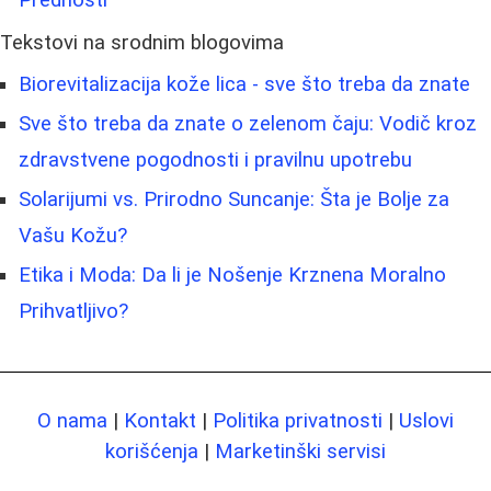
Prednosti
Tekstovi na srodnim blogovima
Biorevitalizacija kože lica - sve što treba da znate
Sve što treba da znate o zelenom čaju: Vodič kroz
zdravstvene pogodnosti i pravilnu upotrebu
Solarijumi vs. Prirodno Suncanje: Šta je Bolje za
Vašu Kožu?
Etika i Moda: Da li je Nošenje Krznena Moralno
Prihvatljivo?
O nama
|
Kontakt
|
Politika privatnosti
|
Uslovi
korišćenja
|
Marketinški servisi