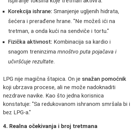
ispiranje toksina koje tretman aktivira.
Korekcija ishrane:
Smanjenje ugljenih hidrata,
šećera i prerađene hrane. "Ne možeš ići na
tretman, a onda kući na sendviče i tortu."
Fizička aktivnost:
Kombinacija sa kardio i
snagom treninzima
mnoštvo puta pojačava i
učvršćuje rezultate
.
LPG nije magična štapica. On je
snažan pomoćnik
koji ubrzava procese, ali ne može nadoknaditi
nezdrave navike. Kao što jedna korisnica
konstatuje: "Sa redukovanom ishranom smršala bi i
bez LPG-a."
4. Realna očekivanja i broj tretmana