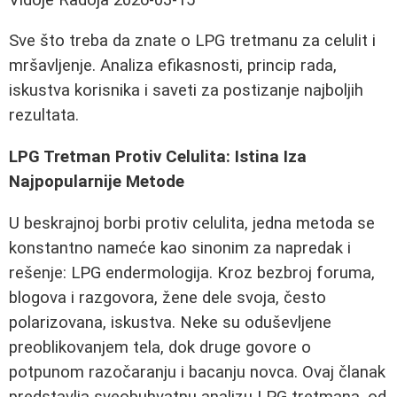
Sve što treba da znate o LPG tretmanu za celulit i
mršavljenje. Analiza efikasnosti, princip rada,
iskustva korisnika i saveti za postizanje najboljih
rezultata.
LPG Tretman Protiv Celulita: Istina Iza
Najpopularnije Metode
U beskrajnoj borbi protiv celulita, jedna metoda se
konstantno nameće kao sinonim za napredak i
rešenje: LPG endermologija. Kroz bezbroj foruma,
blogova i razgovora, žene dele svoja, često
polarizovana, iskustva. Neke su oduševljene
preoblikovanjem tela, dok druge govore o
potpunom razočaranju i bacanju novca. Ovaj članak
predstavlja sveobuhvatnu analizu LPG tretmana, od