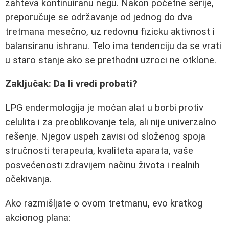
zahteva kontinuiranu negu. Nakon početne serije,
preporučuje se održavanje od jednog do dva
tretmana mesečno, uz redovnu fizicku aktivnost i
balansiranu ishranu. Telo ima tendenciju da se vrati
u staro stanje ako se prethodni uzroci ne otklone.
Zaključak: Da li vredi probati?
LPG endermologija je moćan alat u borbi protiv
celulita i za preoblikovanje tela, ali nije univerzalno
rešenje. Njegov uspeh zavisi od složenog spoja
stručnosti terapeuta, kvaliteta aparata, vaše
posvećenosti zdravijem načinu života i realnih
očekivanja.
Ako razmišljate o ovom tretmanu, evo kratkog
akcionog plana: