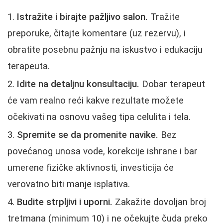
Istražite i birajte pažljivo salon.
Tražite
preporuke, čitajte komentare (uz rezervu), i
obratite posebnu pažnju na iskustvo i edukaciju
terapeuta.
Idite na detaljnu konsultaciju.
Dobar terapeut
će vam realno reći kakve rezultate možete
očekivati na osnovu vašeg tipa celulita i tela.
Spremite se da promenite navike.
Bez
povećanog unosa vode, korekcije ishrane i bar
umerene fizičke aktivnosti, investicija će
verovatno biti manje isplativa.
Budite strpljivi i uporni.
Zakažite dovoljan broj
tretmana (minimum 10) i ne očekujte čuda preko