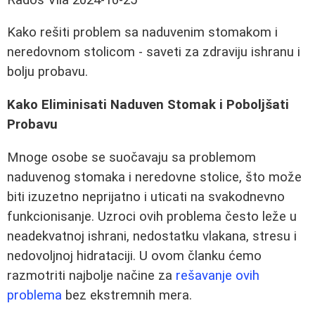
Kako rešiti problem sa naduvenim stomakom i
neredovnom stolicom - saveti za zdraviju ishranu i
bolju probavu.
Kako Eliminisati Naduven Stomak i Poboljšati
Probavu
Mnoge osobe se suočavaju sa problemom
naduvenog stomaka i neredovne stolice, što može
biti izuzetno neprijatno i uticati na svakodnevno
funkcionisanje. Uzroci ovih problema često leže u
neadekvatnoj ishrani, nedostatku vlakana, stresu i
nedovoljnoj hidrataciji. U ovom članku ćemo
razmotriti najbolje načine za
rešavanje ovih
problema
bez ekstremnih mera.