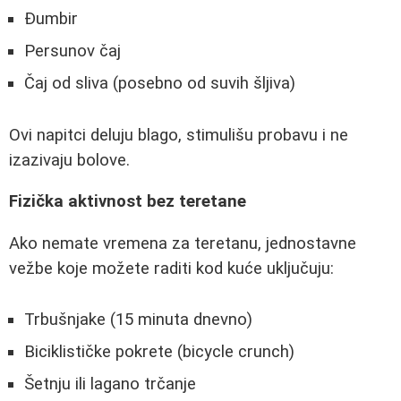
Đumbir
Persunov čaj
Čaj od sliva (posebno od suvih šljiva)
Ovi napitci deluju blago, stimulišu probavu i ne
izazivaju bolove.
Fizička aktivnost bez teretane
Ako nemate vremena za teretanu, jednostavne
vežbe koje možete raditi kod kuće uključuju:
Trbušnjake (15 minuta dnevno)
Biciklističke pokrete (bicycle crunch)
Šetnju ili lagano trčanje