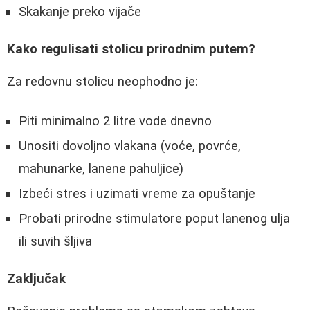
Skakanje preko vijače
Kako regulisati stolicu prirodnim putem?
Za redovnu stolicu neophodno je:
Piti minimalno 2 litre vode dnevno
Unositi dovoljno vlakana (voće, povrće,
mahunarke, lanene pahuljice)
Izbeći stres i uzimati vreme za opuštanje
Probati prirodne stimulatore poput lanenog ulja
ili suvih šljiva
Zaključak