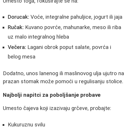
Umesto toga, fokusirajte se na:
Dorucak:
Voće, integralne pahuljice, jogurt ili jaja
Ručak:
Kuvano povrće, mahunarke, meso ili riba
uz malo integralnog hleba
Večera:
Lagani obrok poput salate, povrća i
belog mesa
Dodatno, unos lanenog ili maslinovog ulja ujutro na
prazan stomak može pomoći u regulisanju stolice.
Najbolji napitci za poboljšanje probave
Umesto čajeva koji izazivaju grčeve, probajte:
Kukuruznu svilu