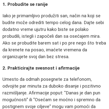
1. Probudite se ranije
Iako je primamljivo produžiti san, način na koji se
budite može odrediti tempo celog dana. Dajte sebi
dodatno vreme ujutru kako biste se polako
probudili, istegli i započeli dan sa osećajem mira.
Ako se probudite barem sat i po pre nego što treba
da krenete na posao, imaćete vremena da
organizujete svoj dan bez stresa.
2. Prakticirajte svesnost i afirmacije
Umesto da odmah posegnete za telefonom,
odvojite par minuta za duboko disanje i pozitivno
razmišljanje. Afirmacije poput: "Danas je dan pun
mogućnosti" ili "Osećam se moćno i spremno da
postignem svoje ciljeve" mogu vam pomoći da