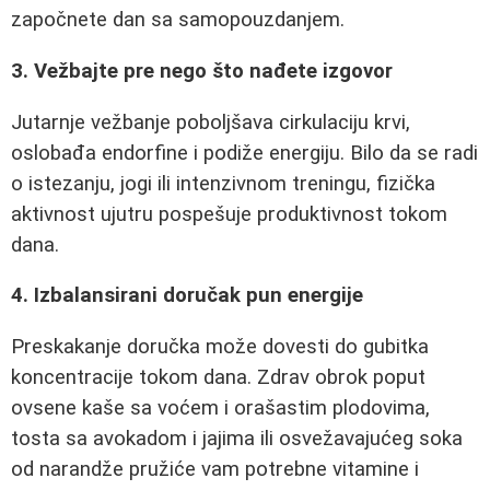
započnete dan sa samopouzdanjem.
3. Vežbajte pre nego što nađete izgovor
Jutarnje vežbanje poboljšava cirkulaciju krvi,
oslobađa endorfine i podiže energiju. Bilo da se radi
o istezanju, jogi ili intenzivnom treningu, fizička
aktivnost ujutru pospešuje produktivnost tokom
dana.
4. Izbalansirani doručak pun energije
Preskakanje doručka može dovesti do gubitka
koncentracije tokom dana. Zdrav obrok poput
ovsene kaše sa voćem i orašastim plodovima,
tosta sa avokadom i jajima ili osvežavajućeg soka
od narandže pružiće vam potrebne vitamine i