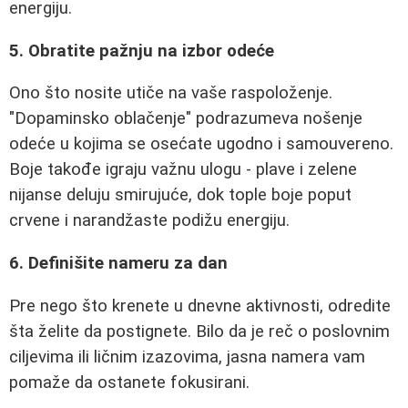
energiju.
5. Obratite pažnju na izbor odeće
Ono što nosite utiče na vaše raspoloženje.
"Dopaminsko oblačenje" podrazumeva nošenje
odeće u kojima se osećate ugodno i samouvereno.
Boje takođe igraju važnu ulogu - plave i zelene
nijanse deluju smirujuće, dok tople boje poput
crvene i narandžaste podižu energiju.
6. Definišite nameru za dan
Pre nego što krenete u dnevne aktivnosti, odredite
šta želite da postignete. Bilo da je reč o poslovnim
ciljevima ili ličnim izazovima, jasna namera vam
pomaže da ostanete fokusirani.