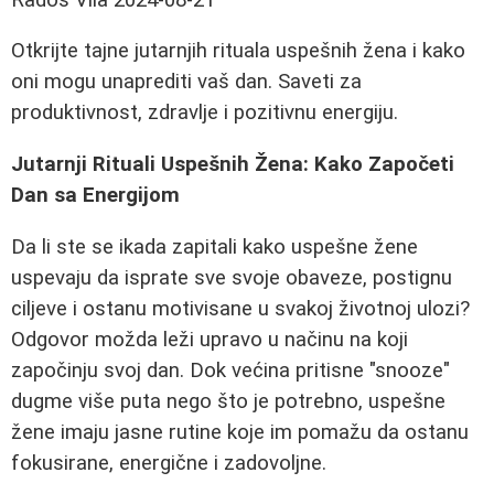
Otkrijte tajne jutarnjih rituala uspešnih žena i kako
oni mogu unaprediti vaš dan. Saveti za
produktivnost, zdravlje i pozitivnu energiju.
Jutarnji Rituali Uspešnih Žena: Kako Započeti
Dan sa Energijom
Da li ste se ikada zapitali kako uspešne žene
uspevaju da isprate sve svoje obaveze, postignu
ciljeve i ostanu motivisane u svakoj životnoj ulozi?
Odgovor možda leži upravo u načinu na koji
započinju svoj dan. Dok većina pritisne "snooze"
dugme više puta nego što je potrebno, uspešne
žene imaju jasne rutine koje im pomažu da ostanu
fokusirane, energične i zadovoljne.