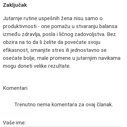
Zaključak
Jutarnje rutine uspešnih žena nisu samo o
produktivnosti - one pomažu u stvaranju balansa
između zdravlja, posla i ličnog zadovoljstva. Bez
obzira na to da li želite da povećate svoju
efikasnost, smanjite stres ili jednostavno se
osećate bolje, male promene u jutarnjim navikama
mogu doneti velike rezultate.
Komentari
Trenutno nema komentara za ovaj članak.
Vaše ime: