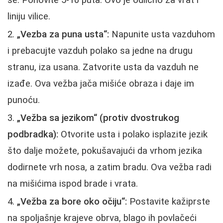
liniju vilice.
„Vezba za puna usta“:
Napunite usta vazduhom
i prebacujte vazduh polako sa jedne na drugu
stranu, iza usana. Zatvorite usta da vazduh ne
izađe. Ova vežba jača mišiće obraza i daje im
punoću.
„Vežba sa jezikom“ (protiv dvostrukog
podbradka):
Otvorite usta i polako isplazite jezik
što dalje možete, pokušavajući da vrhom jezika
dodirnete vrh nosa, a zatim bradu. Ova vežba radi
na mišićima ispod brade i vrata.
„Vežba za bore oko očiju“:
Postavite kažiprste
na spoljašnje krajeve obrva, blago ih povlačeći