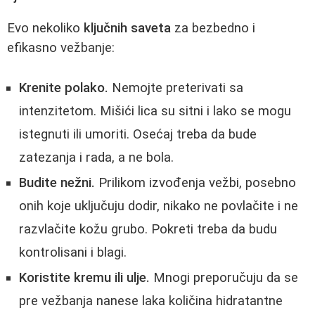
Evo nekoliko
ključnih saveta
za bezbedno i
efikasno vežbanje:
Krenite polako.
Nemojte preterivati sa
intenzitetom. Mišići lica su sitni i lako se mogu
istegnuti ili umoriti. Osećaj treba da bude
zatezanja i rada, a ne bola.
Budite nežni.
Prilikom izvođenja vežbi, posebno
onih koje uključuju dodir, nikako ne povlačite i ne
razvlačite kožu grubo. Pokreti treba da budu
kontrolisani i blagi.
Koristite kremu ili ulje.
Mnogi preporučuju da se
pre vežbanja nanese laka količina hidratantne