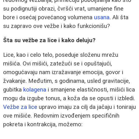
su podignutiji obrazi, čvršći vrat, umanjene fine
bore i osećaj povećanog volumena
usana
. Ali šta
su zapravo ove vežbe i kako funkcionišu?
Šta su vežbe za lice i kako deluju?
Lice, kao i celo telo, poseduje složenu mrežu
mišića. Ovi mišići, zatežući se i opuštajući,
omogućavaju nam izražavanje emocija, govor i
žvakanje. Međutim, s godinama, usled gravitacije,
gubitka
kolagena
i smanjene elastičnosti, mišići lica
mogu da izgube tonus, a koža da se opusti i izbledi.
Vežbe za lice
upravo imaju za cilj da jačaju i toniraju
ove mišiće. Redovnim izvođenjem specifičnih
pokreta i kontrakcija, možemo: