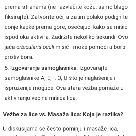
prema stranama (ne razvlačite kožu, samo blago
fiksirajte). Zatvorite oči, a zatim polako podignite
donje kapke prema gore, osećajući kako se mišić
ispod oka aktivira. Zadržite nekoliko sekundi. Ovo
jača
orbicularis oculi
mišić i može pomoći u borbi
protiv bora.
Izgovaranje samoglasnika:
Izgovarajte
samoglasnike A, E, I, O, U što je naglašenije i
ispruženije moguće. Ova stara vežba pomaže u
aktiviranju većine mišića lica.
Vežbe za lice vs. Masaža lica: Koja je razlika?
U diskusijama se često pominju i masaže lica,