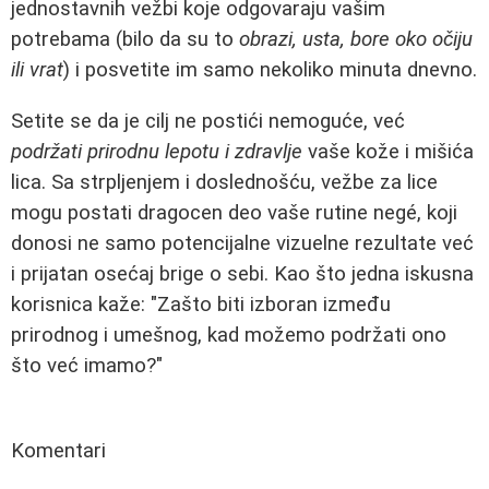
jednostavnih vežbi koje odgovaraju vašim
potrebama (bilo da su to
obrazi, usta, bore oko očiju
ili vrat
) i posvetite im samo nekoliko minuta dnevno.
Setite se da je cilj ne postići nemoguće, već
podržati prirodnu lepotu i zdravlje
vaše kože i mišića
lica. Sa strpljenjem i doslednošću, vežbe za lice
mogu postati dragocen deo vaše rutine negé, koji
donosi ne samo potencijalne vizuelne rezultate već
i prijatan osećaj brige o sebi. Kao što jedna iskusna
korisnica kaže: "Zašto biti izboran između
prirodnog i umešnog, kad možemo podržati ono
što već imamo?"
Komentari