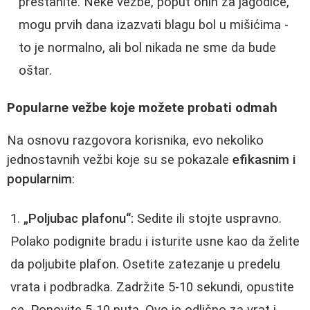
prestanite. Neke vežbe, poput onih za jagodice,
mogu prvih dana izazvati blagu bol u mišićima -
to je normalno, ali bol nikada ne sme da bude
oštar.
Popularne vežbe koje možete probati odmah
Na osnovu razgovora korisnika, evo nekoliko
jednostavnih vežbi koje su se pokazale
efikasnim i
popularnim
:
„Poljubac plafonu“:
Sedite ili stojte uspravno.
Polako podignite bradu i isturite usne kao da želite
da poljubite plafon. Osetite zatezanje u predelu
vrata i podbradka. Zadržite 5-10 sekundi, opustite
se. Ponovite 5-10 puta. Ovo je odlično za vrat i