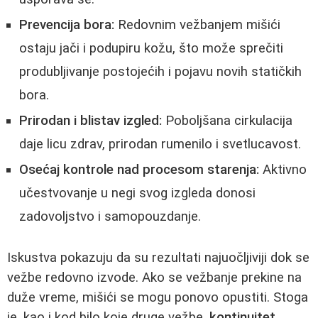
Prevencija bora:
Redovnim vežbanjem mišići
ostaju jači i podupiru kožu, što može sprečiti
produbljivanje postojećih i pojavu novih statičkih
bora.
Prirodan i blistav izgled:
Poboljšana cirkulacija
daje licu zdrav, prirodan rumenilo i svetlucavost.
Osećaj kontrole nad procesom starenja:
Aktivno
učestvovanje u negi svog izgleda donosi
zadovoljstvo i samopouzdanje.
Iskustva pokazuju da su rezultati najuočljiviji dok se
vežbe redovno izvode. Ako se vežbanje prekine na
duže vreme, mišići se mogu ponovo opustiti. Stoga
je, kao i kod bilo koje druge vežbe,
kontinuitet