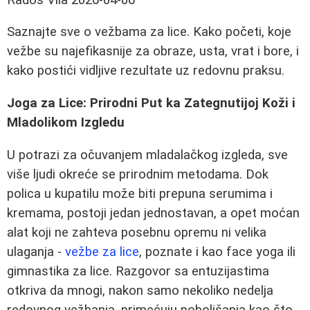
Saznajte sve o vežbama za lice. Kako početi, koje
vežbe su najefikasnije za obraze, usta, vrat i bore, i
kako postići vidljive rezultate uz redovnu praksu.
Joga za Lice: Prirodni Put ka Zategnutijoj Koži i
Mladolikom Izgledu
U potrazi za očuvanjem mladalačkog izgleda, sve
više ljudi okreće se prirodnim metodama. Dok
polica u kupatilu može biti prepuna serumima i
kremama, postoji jedan jednostavan, a opet moćan
alat koji ne zahteva posebnu opremu ni velika
ulaganja -
vežbe za lice
, poznate i kao face yoga ili
gimnastika za lice. Razgovor sa entuzijastima
otkriva da mnogi, nakon samo nekoliko nedelja
redovnog vežbanja, primećuju poboljšanja kao što