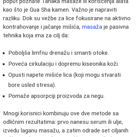
poput poznate Tanaka masaže ili korišćenja alata
kao što je Gua Sha kamen. Važno je napraviti
razliku. Dok su vežbe za lice fokusirane na aktivno
kontrahovanje i jačanje mišića,
masaža
je pasivna
tehnika koja ima za cilj da:
Poboljša limfnu drenažu i smanti otoke.
Poveća cirkulaciju i dopremu kiseonika koži.
Opusti napete mišiće lica (koji mogu stvarati
bore usled stresa).
Pomaže apsorpciji proizvoda za negu.
Mnogi korisnici kombinuju ove dve metode sa
odličnim rezultatima: prvo nanesu serum ili ulje,
izvedu laganu masažu, a zatim odrade set ciljanih