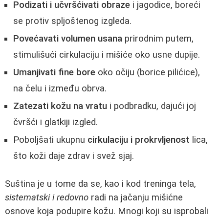
Podizati i učvršćivati obraze
i jagodice, boreći
se protiv spljoštenog izgleda.
Povećavati volumen usana
prirodnim putem,
stimulišući cirkulaciju i mišiće oko usne dupije.
Umanjivati fine bore
oko očiju (borice pilićice),
na čelu i između obrva.
Zatezati kožu na vratu
i podbradku, dajući joj
čvršći i glatkiji izgled.
Poboljšati ukupnu
cirkulaciju i prokrvljenost
lica,
što koži daje zdrav i svež sjaj.
Suština je u tome da se, kao i kod treninga tela,
sistematski i redovno
radi na jačanju mišićne
osnove koja podupire kožu. Mnogi koji su isprobali