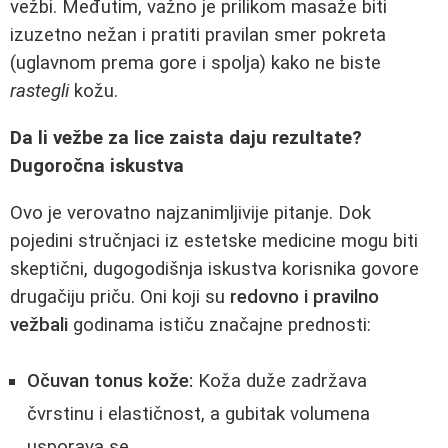
vežbi. Međutim, važno je prilikom masaže biti
izuzetno nežan i pratiti pravilan smer pokreta
(uglavnom prema gore i spolja) kako ne biste
rastegli
kožu.
Da li vežbe za lice zaista daju rezultate?
Dugoročna iskustva
Ovo je verovatno najzanimljivije pitanje. Dok
pojedini stručnjaci iz estetske medicine mogu biti
skeptični, dugogodišnja iskustva korisnika govore
drugačiju priču. Oni koji su
redovno i pravilno
vežbali
godinama ističu značajne prednosti:
Očuvan tonus kože:
Koža duže zadržava
čvrstinu i elastičnost, a gubitak volumena
usporava se.