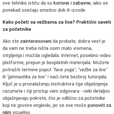
ove tehnike ističu da su
korisne i zabavne
, iako se
ponekad osećaju smešno dok ih izvode.
Kako početi sa vežbama za lice? Praktični saveti
za početnike
Ako ste
zainteresovani
da probate, dobra vest je
da vam ne treba ništa osim malo vremena,
strpljenja i možda ogledala. Internet, posebno video
platforme, prepun je besplatnih materijala. Možete
potražiti termine poput
"face yoga"
,
"vežbe za lice"
ili
"gimnastika za lice"
i naći ćete bezbroj tutorijala.
Ključ je u pronalaženju instruktora čija objašnjenja
razumete i čiji pristup vam odgovara - neki detaljno
objašnjavaju pokrete, što je odlično za početnike
koji ne govore engleski, jer se sve može
ponoviti za
njim
vizuelno.