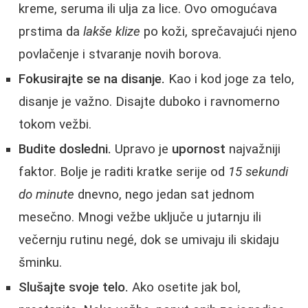
kreme, seruma ili ulja za lice. Ovo omogućava
prstima da
lakše klize
po koži, sprečavajući njeno
povlačenje i stvaranje novih borova.
Fokusirajte se na disanje.
Kao i kod joge za telo,
disanje je važno. Disajte duboko i ravnomerno
tokom vežbi.
Budite dosledni.
Upravo je
upornost
najvažniji
faktor. Bolje je raditi kratke serije od
15 sekundi
do minute
dnevno, nego jedan sat jednom
mesečno. Mnogi vežbe uključe u jutarnju ili
večernju rutinu negé, dok se umivaju ili skidaju
šminku.
Slušajte svoje telo.
Ako osetite jak bol,