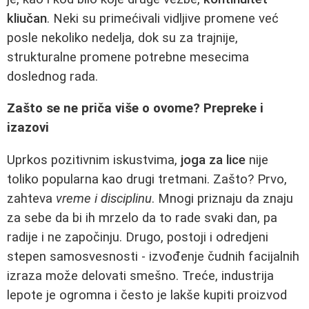
kliučan
. Neki su primećivali vidljive promene već
posle nekoliko nedelja, dok su za trajnije,
strukturalne promene potrebne mesecima
doslednog rada.
Zašto se ne priča više o ovome? Prepreke i
izazovi
Uprkos pozitivnim iskustvima,
joga za lice
nije
toliko popularna kao drugi tretmani. Zašto? Prvo,
zahteva
vreme i disciplinu
. Mnogi priznaju da znaju
za sebe da bi ih mrzelo da to rade svaki dan, pa
radije i ne započinju. Drugo, postoji i odredjeni
stepen samosvesnosti - izvođenje čudnih facijalnih
izraza može delovati smešno. Treće, industrija
lepote je ogromna i često je lakše kupiti proizvod