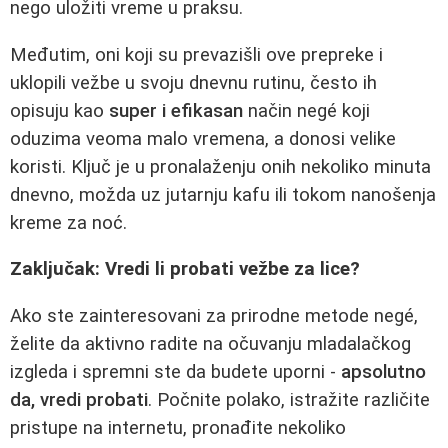
nego uložiti vreme u praksu.
Međutim, oni koji su prevazišli ove prepreke i
uklopili vežbe u svoju dnevnu rutinu, često ih
opisuju kao
super i efikasan
način negé koji
oduzima veoma malo vremena, a donosi velike
koristi. Ključ je u pronalaženju onih nekoliko minuta
dnevno, možda uz jutarnju kafu ili tokom nanošenja
kreme za noć.
Zaključak: Vredi li probati vežbe za lice?
Ako ste zainteresovani za prirodne metode negé,
želite da aktivno radite na očuvanju mladalačkog
izgleda i spremni ste da budete uporni -
apsolutno
da, vredi probati
. Počnite polako, istražite različite
pristupe na internetu, pronađite nekoliko