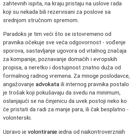
zahtevnih ispita, na kraju pristaju na uslove rada
koji su nekada bili rezervisani za poslove sa
srednjom stručnom spremom.
Paradoks je tim veći što se istovremeno od
pravnika očekuje sve veća odgovornost - vođenje
sporova, sastavljanje ugovora od vitalnog značaja
za kompanije, poznavanje domaćih i evropskih
propisa, a neretko i dostupnost znatno duža od
formalnog radnog vremena. Za mnoge poslodavce,
angažovanje
advokata
ili internog pravnika postalo
je trošak koji pokušavaju da svedu na minimum,
oslanjajući se na činjenicu da uvek postoji neko ko
će pristati da radi za manje para, ili čak besplatno -
volonterski.
Upravo je
volontiranje
jedna od najkontroverznijih