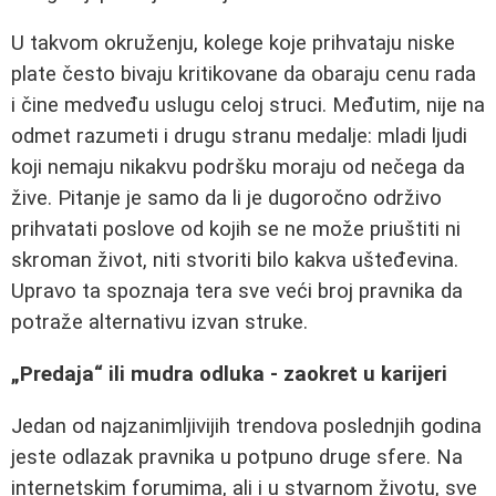
U takvom okruženju, kolege koje prihvataju niske
plate često bivaju kritikovane da obaraju cenu rada
i čine medveđu uslugu celoj struci. Međutim, nije na
odmet razumeti i drugu stranu medalje: mladi ljudi
koji nemaju nikakvu podršku moraju od nečega da
žive. Pitanje je samo da li je dugoročno održivo
prihvatati poslove od kojih se ne može priuštiti ni
skroman život, niti stvoriti bilo kakva ušteđevina.
Upravo ta spoznaja tera sve veći broj pravnika da
potraže alternativu izvan struke.
„Predaja“ ili mudra odluka - zaokret u karijeri
Jedan od najzanimljivijih trendova poslednjih godina
jeste odlazak pravnika u potpuno druge sfere. Na
internetskim forumima, ali i u stvarnom životu, sve