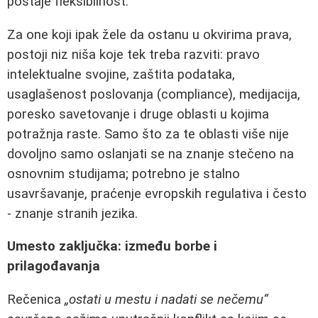
postaje fleksibilnost.
Za one koji ipak žele da ostanu u okvirima prava,
postoji niz niša koje tek treba razviti: pravo
intelektualne svojine, zaštita podataka,
usaglašenost poslovanja (compliance), medijacija,
poresko savetovanje i druge oblasti u kojima
potražnja raste. Samo što za te oblasti više nije
dovoljno samo oslanjati se na znanje stečeno na
osnovnim studijama; potrebno je stalno
usavršavanje, praćenje evropskih regulativa i često
- znanje stranih jezika.
Umesto zaključka: između borbe i
prilagođavanja
Rečenica
„ostati u mestu i nadati se nečemu“