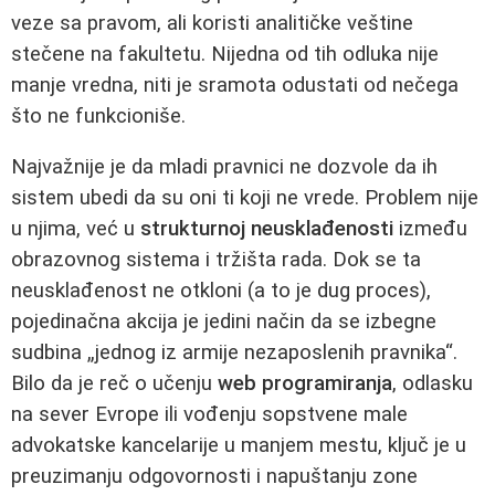
veze sa pravom, ali koristi analitičke veštine
stečene na fakultetu. Nijedna od tih odluka nije
manje vredna, niti je sramota odustati od nečega
što ne funkcioniše.
Najvažnije je da mladi pravnici ne dozvole da ih
sistem ubedi da su oni ti koji ne vrede. Problem nije
u njima, već u
strukturnoj neusklađenosti
između
obrazovnog sistema i tržišta rada. Dok se ta
neusklađenost ne otkloni (a to je dug proces),
pojedinačna akcija je jedini način da se izbegne
sudbina „jednog iz armije nezaposlenih pravnika“.
Bilo da je reč o učenju
web programiranja
, odlasku
na sever Evrope ili vođenju sopstvene male
advokatske kancelarije u manjem mestu, ključ je u
preuzimanju odgovornosti i napuštanju zone