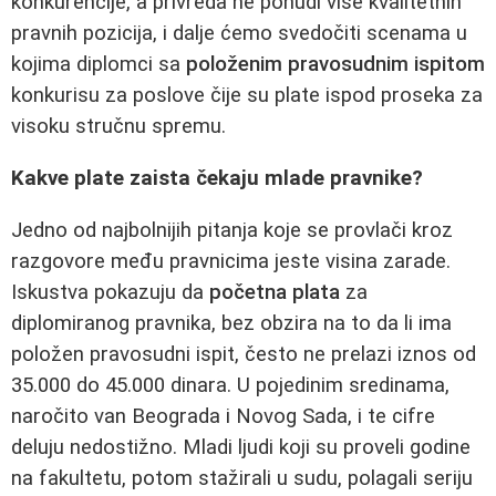
konkurencije, a privreda ne ponudi više kvalitetnih
pravnih pozicija, i dalje ćemo svedočiti scenama u
kojima diplomci sa
položenim pravosudnim ispitom
konkurisu za poslove čije su plate ispod proseka za
visoku stručnu spremu.
Kakve plate zaista čekaju mlade pravnike?
Jedno od najbolnijih pitanja koje se provlači kroz
razgovore među pravnicima jeste visina zarade.
Iskustva pokazuju da
početna plata
za
diplomiranog pravnika, bez obzira na to da li ima
položen pravosudni ispit, često ne prelazi iznos od
35.000 do 45.000 dinara. U pojedinim sredinama,
naročito van Beograda i Novog Sada, i te cifre
deluju nedostižno. Mladi ljudi koji su proveli godine
na fakultetu, potom stažirali u sudu, polagali seriju