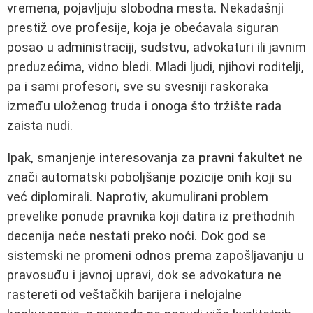
vremena, pojavljuju slobodna mesta. Nekadašnji
prestiž ove profesije, koja je obećavala siguran
posao u administraciji, sudstvu, advokaturi ili javnim
preduzećima, vidno bledi. Mladi ljudi, njihovi roditelji,
pa i sami profesori, sve su svesniji raskoraka
između uloženog truda i onoga što tržište rada
zaista nudi.
Ipak, smanjenje interesovanja za
pravni fakultet
ne
znači automatski poboljšanje pozicije onih koji su
već diplomirali. Naprotiv, akumulirani problem
prevelike ponude pravnika koji datira iz prethodnih
decenija neće nestati preko noći. Dok god se
sistemski ne promeni odnos prema zapošljavanju u
pravosuđu i javnoj upravi, dok se advokatura ne
rastereti od veštačkih barijera i nelojalne