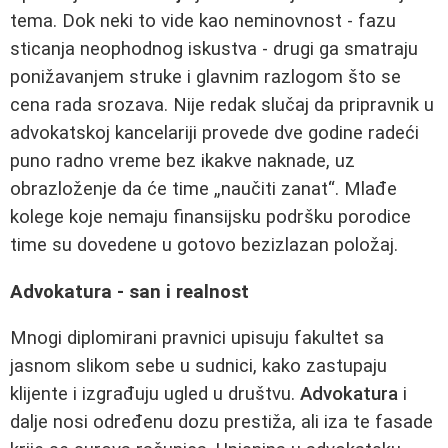
tema. Dok neki to vide kao neminovnost - fazu
sticanja neophodnog iskustva - drugi ga smatraju
ponižavanjem struke i glavnim razlogom što se
cena rada srozava. Nije redak slučaj da pripravnik u
advokatskoj kancelariji provede dve godine radeći
puno radno vreme bez ikakve naknade, uz
obrazloženje da će time „naučiti zanat“. Mlađe
kolege koje nemaju finansijsku podršku porodice
time su dovedene u gotovo bezizlazan položaj.
Advokatura - san i realnost
Mnogi diplomirani pravnici upisuju fakultet sa
jasnom slikom sebe u sudnici, kako zastupaju
klijente i izgrađuju ugled u društvu.
Advokatura
i
dalje nosi određenu dozu prestiža, ali iza te fasade