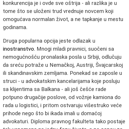
konkurencija je i ovde sve oštrija - ali razlika je u
tome što se uloženi trud vrednuje novcem koji
omogućava normalan život, a ne tapkanje u mestu
godinama.
Druga popularna opcija jeste odlazak u
inostranstvo
. Mnogi mladi pravnici, suočeni sa
nemogućnošću pronalaska posla u Srbiji, odlučuju
da sreću potraže u Nemačkoj, Austriji, Švajcarskoj
ili skandinavskim zemljama. Ponekad se zaposle u
struci - u advokatskim kancelarijama koje posluju
sa klijentima sa Balkana - ali još češće rade
potpuno drugačije poslove, od vožnje kamiona do
rada u logistici, i pritom ostvaruju višestruko veće
prihode nego što bi ikada imali u domaćoj
advokaturi. Diploma pravnog fakulteta tako postaje