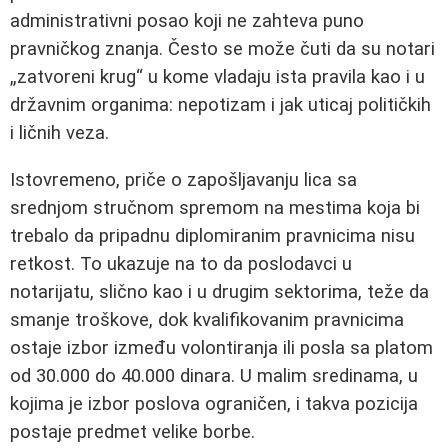
administrativni posao koji ne zahteva puno
pravničkog znanja. Često se može čuti da su notari
„zatvoreni krug“ u kome vladaju ista pravila kao i u
državnim organima: nepotizam i jak uticaj političkih
i ličnih veza.
Istovremeno, priče o zapošljavanju lica sa
srednjom stručnom spremom na mestima koja bi
trebalo da pripadnu diplomiranim pravnicima nisu
retkost. To ukazuje na to da poslodavci u
notarijatu, slično kao i u drugim sektorima, teže da
smanje troškove, dok kvalifikovanim pravnicima
ostaje izbor između volontiranja ili posla sa platom
od 30.000 do 40.000 dinara. U malim sredinama, u
kojima je izbor poslova ograničen, i takva pozicija
postaje predmet velike borbe.