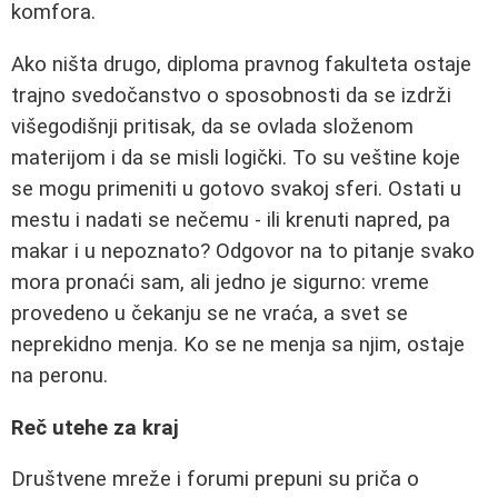
komfora.
Ako ništa drugo, diploma pravnog fakulteta ostaje
trajno svedočanstvo o sposobnosti da se izdrži
višegodišnji pritisak, da se ovlada složenom
materijom i da se misli logički. To su veštine koje
se mogu primeniti u gotovo svakoj sferi. Ostati u
mestu i nadati se nečemu - ili krenuti napred, pa
makar i u nepoznato? Odgovor na to pitanje svako
mora pronaći sam, ali jedno je sigurno: vreme
provedeno u čekanju se ne vraća, a svet se
neprekidno menja. Ko se ne menja sa njim, ostaje
na peronu.
Reč utehe za kraj
Društvene mreže i forumi prepuni su priča o