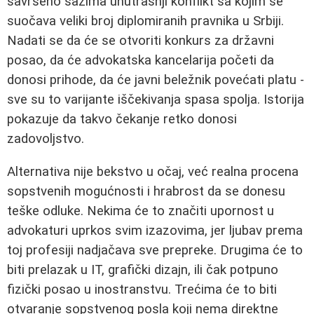
savršeno sažima unutrašnji konflikt sa kojim se
suočava veliki broj diplomiranih pravnika u Srbiji.
Nadati se da će se otvoriti konkurs za državni
posao, da će advokatska kancelarija početi da
donosi prihode, da će javni beležnik povećati platu -
sve su to varijante iščekivanja spasa spolja. Istorija
pokazuje da takvo čekanje retko donosi
zadovoljstvo.
Alternativa nije bekstvo u očaj, već realna procena
sopstvenih mogućnosti i hrabrost da se donesu
teške odluke. Nekima će to značiti upornost u
advokaturi uprkos svim izazovima, jer ljubav prema
toj profesiji nadjačava sve prepreke. Drugima će to
biti prelazak u IT, grafički dizajn, ili čak potpuno
fizički posao u inostranstvu. Trećima će to biti
otvaranje sopstvenog posla koji nema direktne