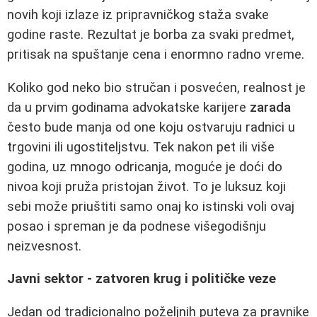
novih koji izlaze iz pripravničkog staža svake
godine raste. Rezultat je borba za svaki predmet,
pritisak na spuštanje cena i enormno radno vreme.
Koliko god neko bio stručan i posvećen, realnost je
da u prvim godinama advokatske karijere
zarada
često bude manja od one koju ostvaruju radnici u
trgovini ili ugostiteljstvu. Tek nakon pet ili više
godina, uz mnogo odricanja, moguće je doći do
nivoa koji pruža pristojan život. To je luksuz koji
sebi može priuštiti samo onaj ko istinski voli ovaj
posao i spreman je da podnese višegodišnju
neizvesnost.
Javni sektor - zatvoren krug i političke veze
Jedan od tradicionalno poželjnih puteva za pravnike