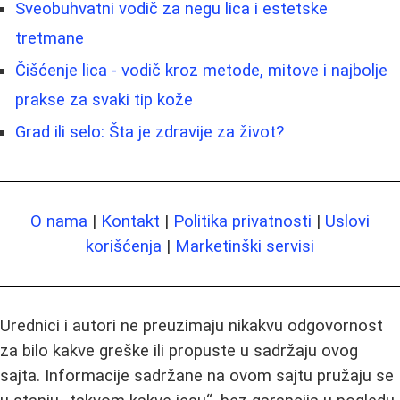
Sveobuhvatni vodič za negu lica i estetske
tretmane
Čišćenje lica - vodič kroz metode, mitove i najbolje
prakse za svaki tip kože
Grad ili selo: Šta je zdravije za život?
O nama
|
Kontakt
|
Politika privatnosti
|
Uslovi
korišćenja
|
Marketinški servisi
Urednici i autori ne preuzimaju nikakvu odgovornost
za bilo kakve greške ili propuste u sadržaju ovog
sajta. Informacije sadržane na ovom sajtu pružaju se