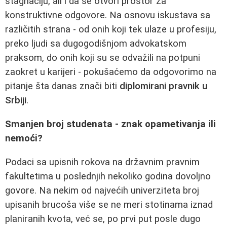
stagnaciju, ali i da se otvori prostor za
konstruktivne odgovore. Na osnovu iskustava sa
različitih strana - od onih koji tek ulaze u profesiju,
preko ljudi sa dugogodišnjom advokatskom
praksom, do onih koji su se odvažili na potpuni
zaokret u karijeri - pokušaćemo da odgovorimo na
pitanje šta danas znači biti
diplomirani pravnik u
Srbiji
.
Smanjen broj studenata - znak opametivanja ili
nemoći?
Podaci sa upisnih rokova na državnim pravnim
fakultetima u poslednjih nekoliko godina dovoljno
govore. Na nekim od najvećih univerziteta broj
upisanih brucoša više se ne meri stotinama iznad
planiranih kvota, već se, po prvi put posle dugo