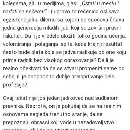
kolegama, ali i u medijima, glasi:
„Ostati u mestu i
nadati se nečemu“
- i upravo ta rečenica oslikava
egzistencijalnu dilemu sa kojom se suočava čitava
jedna generacija mladih ljudi koji su završili pravni
fakultet. Da li je vredelo uložiti toliko godina učenja,
volontiranja i polaganja ispita, kada krajnji rezultat
često bude plata koja se jedva razlikuje od one koju
prima radnik bez visokog obrazovanja? Da li je
realno očekivati da će se stvari promeniti same od
sebe, ili je neophodno dublje preispitivanje cele
profesije?
Ovaj tekst nije još jedan jadikovac nad sudbinom
pravnika. Naprotiv, on je pokušaj da se na realnim
osnovama sagleda trenutno stanje, da se
prepoznaju obrasci koji vode u nezadovoljstvo i