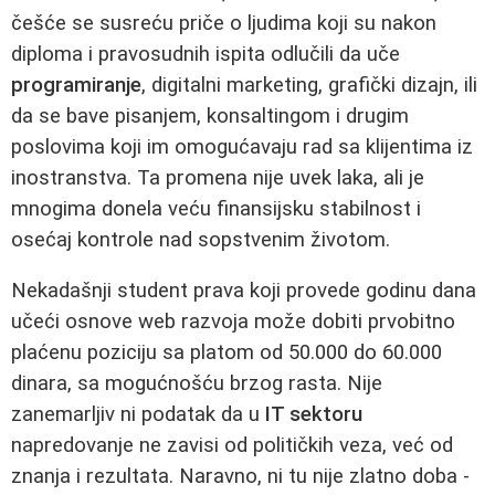
češće se susreću priče o ljudima koji su nakon
diploma i pravosudnih ispita odlučili da uče
programiranje
, digitalni marketing, grafički dizajn, ili
da se bave pisanjem, konsaltingom i drugim
poslovima koji im omogućavaju rad sa klijentima iz
inostranstva. Ta promena nije uvek laka, ali je
mnogima donela veću finansijsku stabilnost i
osećaj kontrole nad sopstvenim životom.
Nekadašnji student prava koji provede godinu dana
učeći osnove web razvoja može dobiti prvobitno
plaćenu poziciju sa platom od 50.000 do 60.000
dinara, sa mogućnošću brzog rasta. Nije
zanemarljiv ni podatak da u
IT sektoru
napredovanje ne zavisi od političkih veza, već od
znanja i rezultata. Naravno, ni tu nije zlatno doba -