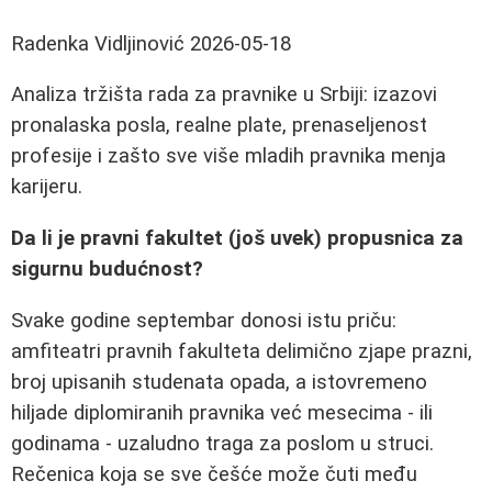
Radenka Vidljinović
2026-05-18
Analiza tržišta rada za pravnike u Srbiji: izazovi
pronalaska posla, realne plate, prenaseljenost
profesije i zašto sve više mladih pravnika menja
karijeru.
Da li je pravni fakultet (još uvek) propusnica za
sigurnu budućnost?
Svake godine septembar donosi istu priču:
amfiteatri pravnih fakulteta delimično zjape prazni,
broj upisanih studenata opada, a istovremeno
hiljade diplomiranih pravnika već mesecima - ili
godinama - uzaludno traga za poslom u struci.
Rečenica koja se sve češće može čuti među