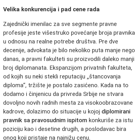
Velika konkurencija i pad cene rada
Zajednički imenilac za sve segmente pravne
profesije jeste višestruko povećanje broja pravnika
u odnosu na realne potrebe društva. Pre dve
decenije, advokata je bilo nekoliko puta manje nego
danas, a pravni fakulteti su proizvodili daleko manji
broj diplomanata. Ekspanzijom privatnih fakulteta,
od kojih su neki stekli reputaciju „štancovanja
diploma“, tržište je postalo zasićeno. Kada na to
dodamo i činjenicu da privreda Srbije ne stvara
dovoljno novih radnih mesta za visokoobrazovane
kadrove, dolazimo do situacije u kojoj
diplomirani
pravnik sa pravosudnim ispitom
konkuriše za istu
poziciju kao i desetine drugih, a poslodavac bira
onog koji pristaje na najnižu cenu.