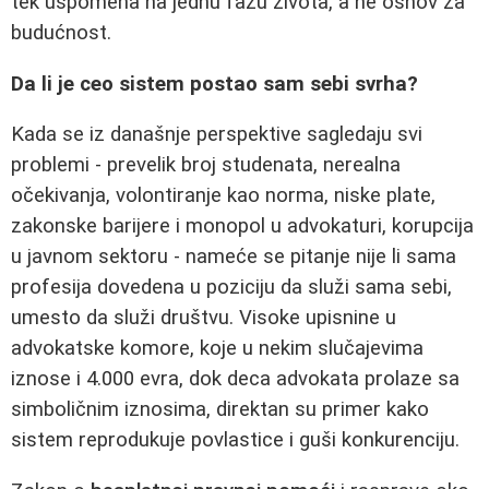
tek uspomena na jednu fazu života, a ne osnov za
budućnost.
Da li je ceo sistem postao sam sebi svrha?
Kada se iz današnje perspektive sagledaju svi
problemi - prevelik broj studenata, nerealna
očekivanja, volontiranje kao norma, niske plate,
zakonske barijere i monopol u advokaturi, korupcija
u javnom sektoru - nameće se pitanje nije li sama
profesija dovedena u poziciju da služi sama sebi,
umesto da služi društvu. Visoke upisnine u
advokatske komore, koje u nekim slučajevima
iznose i 4.000 evra, dok deca advokata prolaze sa
simboličnim iznosima, direktan su primer kako
sistem reprodukuje povlastice i guši konkurenciju.