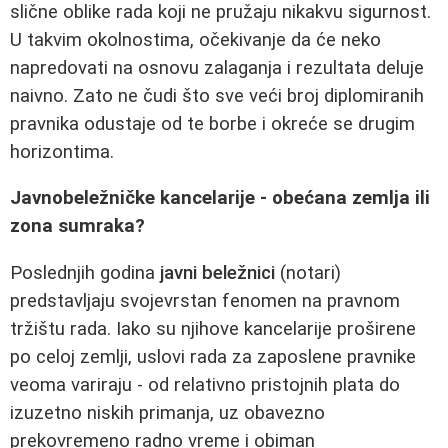
slične oblike rada koji ne pružaju nikakvu sigurnost.
U takvim okolnostima, očekivanje da će neko
napredovati na osnovu zalaganja i rezultata deluje
naivno. Zato ne čudi što sve veći broj diplomiranih
pravnika odustaje od te borbe i okreće se drugim
horizontima.
Javnobeležničke kancelarije - obećana zemlja ili
zona sumraka?
Poslednjih godina
javni beležnici
(notari)
predstavljaju svojevrstan fenomen na pravnom
tržištu rada. Iako su njihove kancelarije proširene
po celoj zemlji, uslovi rada za zaposlene pravnike
veoma variraju - od relativno pristojnih plata do
izuzetno niskih primanja, uz obavezno
prekovremeno radno vreme i obiman