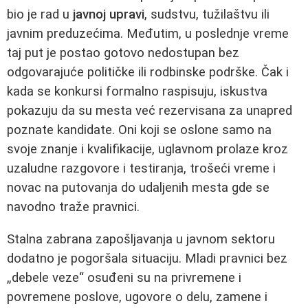
bio je rad u
javnoj upravi
, sudstvu, tužilaštvu ili
javnim preduzećima. Međutim, u poslednje vreme
taj put je postao gotovo nedostupan bez
odgovarajuće političke ili rodbinske podrške. Čak i
kada se konkursi formalno raspisuju, iskustva
pokazuju da su mesta već rezervisana za unapred
poznate kandidate. Oni koji se oslone samo na
svoje znanje i kvalifikacije, uglavnom prolaze kroz
uzaludne razgovore i testiranja, trošeći vreme i
novac na putovanja do udaljenih mesta gde se
navodno traže pravnici.
Stalna zabrana zapošljavanja u javnom sektoru
dodatno je pogoršala situaciju. Mladi pravnici bez
„debele veze“ osuđeni su na privremene i
povremene poslove, ugovore o delu, zamene i