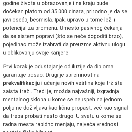
godine života u obrazovanje i na kraju bude
dočekan platom od 35.000 dinara, prirodno je da se
javi osećaj besmisla. Ipak, upravo u tome leži i
potencijal za promenu. Umesto pasivnog čekanja
da se sistem popravi (što se neće dogoditi brzo),
pojedinac može izabrati da preuzme aktivnu ulogu
u oblikovanju svoje karijere.
Prvi korak je odustajanje od iluzije da diploma
garantuje posao. Drugi je spremnost na
prekvalifikaciju
i učenje novih veština koje tržište
zaista traži. Treći je, možda najvažniji, izgradnja
mentalnog sklopa u kome se neuspeh na jednom
polju ne doživljava kao lična propast, već kao signal
da treba probati nešto drugo. U svetu u kome se
radna mesta rapidno menjaju, najveća vrednost