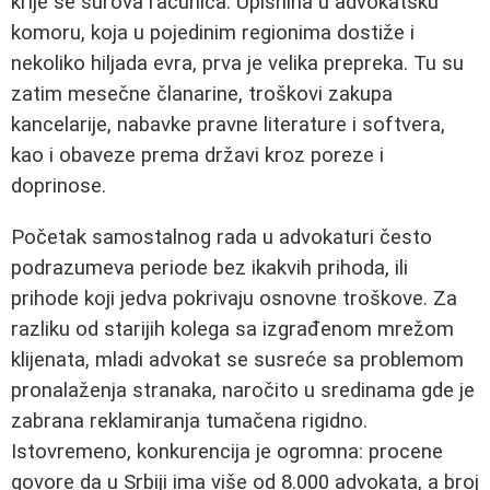
krije se surova računica. Upisnina u advokatsku
komoru, koja u pojedinim regionima dostiže i
nekoliko hiljada evra, prva je velika prepreka. Tu su
zatim mesečne članarine, troškovi zakupa
kancelarije, nabavke pravne literature i softvera,
kao i obaveze prema državi kroz poreze i
doprinose.
Početak samostalnog rada u advokaturi često
podrazumeva periode bez ikakvih prihoda, ili
prihode koji jedva pokrivaju osnovne troškove. Za
razliku od starijih kolega sa izgrađenom mrežom
klijenata, mladi advokat se susreće sa problemom
pronalaženja stranaka, naročito u sredinama gde je
zabrana reklamiranja tumačena rigidno.
Istovremeno, konkurencija je ogromna: procene
govore da u Srbiji ima više od 8.000 advokata, a broj