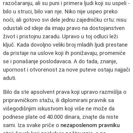
razočaranju, ali su puni i primera ljudi koji su uspeli -
bilo u struci, bilo van nje. Niko nije uspeo preko
noći, ali gotovo svi dele jednu zajedničku crtu: nisu
odustali od ideje da imaju pravo na dostojanstven
život i pristojnu zaradu. Upravo u toj odluci leži
ključ. Kada dovoljno veliki broj mladih ljudi prestane
da pristaje na uslove koji ih ponižavaju, promeniće
se i ponašanje poslodavaca. A do tada, znanje,
upornost i otvorenost za nove puteve ostaju najjači
aduti.
Bilo da ste apsolvent prava koji upravo razmišlja o
pripravničkom stažu, ili diplomirani pravnik sa
višegodišnjim iskustvom koji više ne može da
podnese plate od 40.000 dinara, znajte da niste
sami. Iza svake priče o
nezaposlenom pravniku