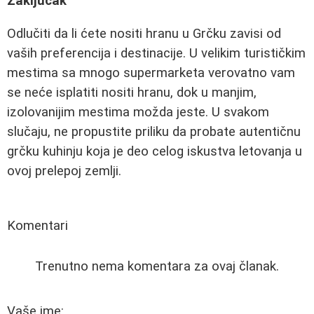
Zaključak
Odlučiti da li ćete nositi hranu u Grčku zavisi od
vaših preferencija i destinacije. U velikim turističkim
mestima sa mnogo supermarketa verovatno vam
se neće isplatiti nositi hranu, dok u manjim,
izolovanijim mestima možda jeste. U svakom
slučaju, ne propustite priliku da probate autentičnu
grčku kuhinju koja je deo celog iskustva letovanja u
ovoj prelepoj zemlji.
Komentari
Trenutno nema komentara za ovaj članak.
Vaše ime: