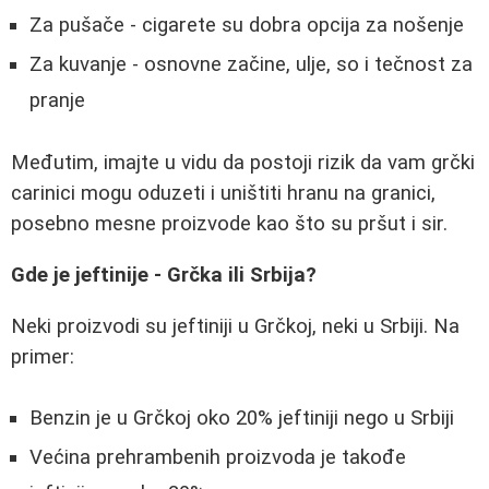
Za pušače - cigarete su dobra opcija za nošenje
Za kuvanje - osnovne začine, ulje, so i tečnost za
pranje
Međutim, imajte u vidu da postoji rizik da vam grčki
carinici mogu oduzeti i uništiti hranu na granici,
posebno mesne proizvode kao što su pršut i sir.
Gde je jeftinije - Grčka ili Srbija?
Neki proizvodi su jeftiniji u Grčkoj, neki u Srbiji. Na
primer:
Benzin je u Grčkoj oko 20% jeftiniji nego u Srbiji
Većina prehrambenih proizvoda je takođe