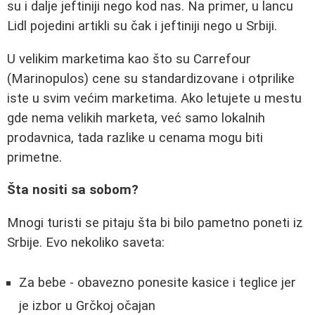
su i dalje jeftiniji nego kod nas. Na primer, u lancu
Lidl pojedini artikli su čak i jeftiniji nego u Srbiji.
U velikim marketima kao što su Carrefour
(Marinopulos) cene su standardizovane i otprilike
iste u svim većim marketima. Ako letujete u mestu
gde nema velikih marketa, već samo lokalnih
prodavnica, tada razlike u cenama mogu biti
primetne.
Šta nositi sa sobom?
Mnogi turisti se pitaju šta bi bilo pametno poneti iz
Srbije. Evo nekoliko saveta:
Za bebe - obavezno ponesite kasice i teglice jer
je izbor u Grčkoj očajan