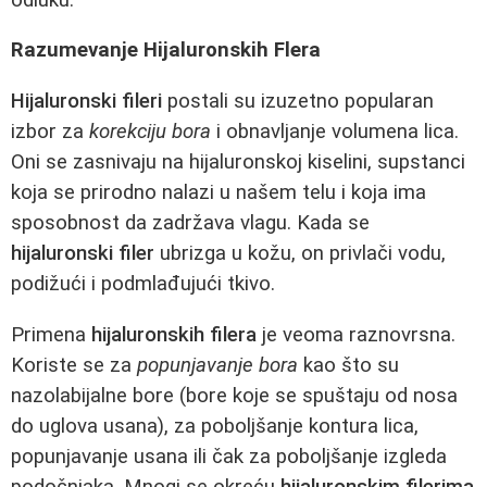
Razumevanje Hijaluronskih Flera
Hijaluronski fileri
postali su izuzetno popularan
izbor za
korekciju bora
i obnavljanje volumena lica.
Oni se zasnivaju na hijaluronskoj kiselini, supstanci
koja se prirodno nalazi u našem telu i koja ima
sposobnost da zadržava vlagu. Kada se
hijaluronski filer
ubrizga u kožu, on privlači vodu,
podižući i podmlađujući tkivo.
Primena
hijaluronskih filera
je veoma raznovrsna.
Koriste se za
popunjavanje bora
kao što su
nazolabijalne bore (bore koje se spuštaju od nosa
do uglova usana), za poboljšanje kontura lica,
popunjavanje usana ili čak za poboljšanje izgleda
podočnjaka. Mnogi se okreću
hijaluronskim filerima