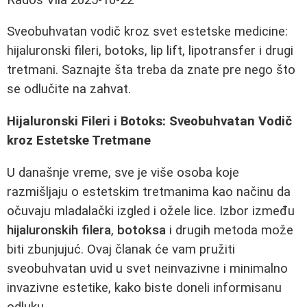
Sveobuhvatan vodič kroz svet estetske medicine:
hijaluronski fileri, botoks, lip lift, lipotransfer i drugi
tretmani. Saznajte šta treba da znate pre nego što
se odlučite na zahvat.
Hijaluronski Fileri i Botoks: Sveobuhvatan Vodič
kroz Estetske Tretmane
U današnje vreme, sve je više osoba koje
razmišljaju o estetskim tretmanima kao načinu da
očuvaju mladalački izgled i ožele lice. Izbor između
hijaluronskih filera
,
botoksa
i drugih metoda može
biti zbunjujuć. Ovaj članak će vam pružiti
sveobuhvatan uvid u svet neinvazivne i minimalno
invazivne estetike, kako biste doneli informisanu
odluku.