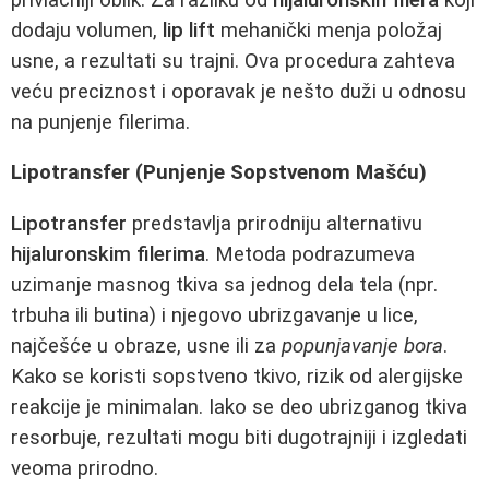
dodaju volumen,
lip lift
mehanički menja položaj
usne, a rezultati su trajni. Ova procedura zahteva
veću preciznost i oporavak je nešto duži u odnosu
na punjenje filerima.
Lipotransfer (Punjenje Sopstvenom Mašću)
Lipotransfer
predstavlja prirodniju alternativu
hijaluronskim filerima
. Metoda podrazumeva
uzimanje masnog tkiva sa jednog dela tela (npr.
trbuha ili butina) i njegovo ubrizgavanje u lice,
najčešće u obraze, usne ili za
popunjavanje bora
.
Kako se koristi sopstveno tkivo, rizik od alergijske
reakcije je minimalan. Iako se deo ubrizganog tkiva
resorbuje, rezultati mogu biti dugotrajniji i izgledati
veoma prirodno.