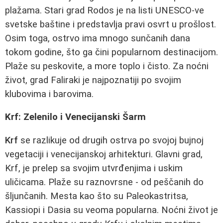
plažama. Stari grad Rodos je na listi UNESCO-ve
svetske baštine i predstavlja pravi osvrt u prošlost.
Osim toga, ostrvo ima mnogo sunčanih dana
tokom godine, što ga čini popularnom destinacijom.
Plaže su peskovite, a more toplo i čisto. Za noćni
život, grad Faliraki je najpoznatiji po svojim
klubovima i barovima.
Krf: Zelenilo i Venecijanski Šarm
Krf
se razlikuje od drugih ostrva po svojoj bujnoj
vegetaciji i venecijanskoj arhitekturi. Glavni grad,
Krf, je prelep sa svojim utvrđenjima i uskim
uličicama. Plaže su raznovrsne - od peščanih do
šljunčanih. Mesta kao što su Paleokastritsa,
Kassiopi i Dasia su veoma popularna. Noćni život je