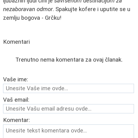
ljubaznih ljudi čini je
savršenom destinacijom za
nezaboravan odmor
. Spakujte kofere i uputite se u
zemlju bogova - Grčku!
Komentari
Trenutno nema komentara za ovaj članak.
Vaše ime:
Vaš email:
Komentar: