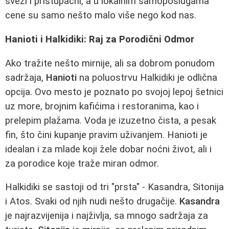
sveži i pristupačni, a u lokalnim samoposlugama
cene su samo nešto malo više nego kod nas.
Hanioti i Halkidiki: Raj za Porodični Odmor
Ako tražite nešto mirnije, ali sa dobrom ponudom
sadržaja,
Hanioti
na poluostrvu Halkidiki je odlična
opcija. Ovo mesto je poznato po svojoj lepoj šetnici
uz more, brojnim kafićima i restoranima, kao i
prelepim plažama. Voda je izuzetno čista, a pesak
fin, što čini kupanje pravim uživanjem. Hanioti je
idealan i za mlade koji žele dobar noćni život, ali i
za porodice koje traže miran odmor.
Halkidiki se sastoji od tri "prsta" - Kasandra, Sitonija
i Atos. Svaki od njih nudi nešto drugačije.
Kasandra
je najrazvijenija i najživlja, sa mnogo sadržaja za