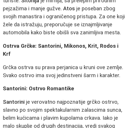
turiste.
Sitonija
je mirnija, sa prelepim prirodnim
pejzažima i manje gužve.
Atos
je poseban zbog
svojih manastira i ograničenog pristupa. Za one koji
žele da istražuju, preporučuje se iznajmljivanje
automobila kako biste obišli sva zanimljiva mesta.
Ostrva Grčke: Santorini, Mikonos, Krit, Rodos i
Krf
Grčka ostrva su prava perjanica u kruni ove zemlje.
Svako ostrvo ima svoj jedinstveni šarm i karakter.
Santorini: Ostrvo Romantike
Santorini
je verovatno najpoznatije grčko ostrvo,
slavno po svojim spektakularnim zalascima sunca,
belim kućicama i plavim kupolama crkava. Iako je
malo skuplje od drugih destinacija, vredi svakog