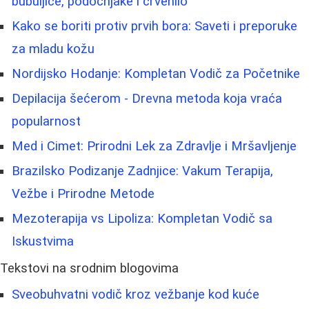
bubuljice, podočnjake i crvenilo
Kako se boriti protiv prvih bora: Saveti i preporuke
za mladu kožu
Nordijsko Hodanje: Kompletan Vodič za Početnike
Depilacija šećerom - Drevna metoda koja vraća
popularnost
Med i Cimet: Prirodni Lek za Zdravlje i Mršavljenje
Brazilsko Podizanje Zadnjice: Vakum Terapija,
Vežbe i Prirodne Metode
Mezoterapija vs Lipoliza: Kompletan Vodič sa
Iskustvima
Tekstovi na srodnim blogovima
Sveobuhvatni vodič kroz vežbanje kod kuće