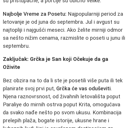
su pristupačne, a porcije su obično velike.
Najbolje Vreme za Posetu:
Najpopularniji period za
letovanje je od juna do septembra. Jul i avgust su
najtopliji i najgušći meseci. Ako želite mirniji odmor
sa nešto nižim cenama, razmislite o poseti u junu ili
septembru.
Zaključak: Grčka je San koji Očekuje da ga
Oživite
Bez obzira na to da li ste je posetili više puta ili tek
planirate svoj prvi put,
Grčka će vas oduševiti
.
Njena raznovrsnost, od živahnih letovališta poput
Paraliye do mirnih ostrva poput Krita, omogućava
da svako nađe nešto po svom ukusu. Kombinacija
prelepih plaža, bogate istorije, ukusne hrane i