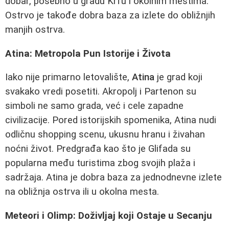
dobar, posebno u gradu Krfu i okolnim mestima.
Ostrvo je takođe dobra baza za izlete do obližnjih
manjih ostrva.
Atina: Metropola Pun Istorije i Života
Iako nije primarno letovalište,
Atina
je grad koji
svakako vredi posetiti. Akropolj i Partenon su
simboli ne samo grada, već i cele zapadne
civilizacije. Pored istorijskih spomenika, Atina nudi
odličnu shopping scenu, ukusnu hranu i živahan
noćni život. Predgrađa kao što je Glifada su
popularna među turistima zbog svojih plaža i
sadržaja. Atina je dobra baza za jednodnevne izlete
na obližnja ostrva ili u okolna mesta.
Meteori i Olimp: Doživljaj koji Ostaje u Secanju