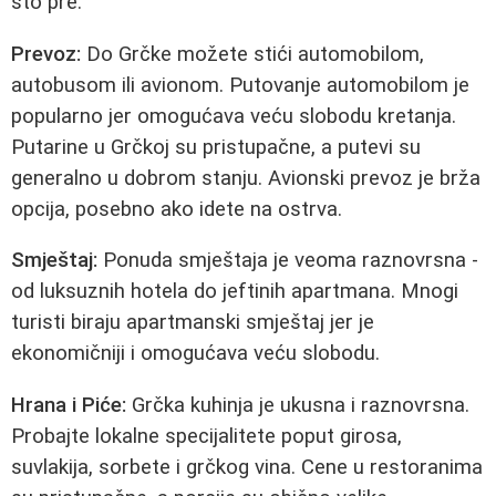
što pre.
Prevoz:
Do Grčke možete stići automobilom,
autobusom ili avionom. Putovanje automobilom je
popularno jer omogućava veću slobodu kretanja.
Putarine u Grčkoj su pristupačne, a putevi su
generalno u dobrom stanju. Avionski prevoz je brža
opcija, posebno ako idete na ostrva.
Smještaj:
Ponuda smještaja je veoma raznovrsna -
od luksuznih hotela do jeftinih apartmana. Mnogi
turisti biraju apartmanski smještaj jer je
ekonomičniji i omogućava veću slobodu.
Hrana i Piće:
Grčka kuhinja je ukusna i raznovrsna.
Probajte lokalne specijalitete poput girosa,
suvlakija, sorbete i grčkog vina. Cene u restoranima