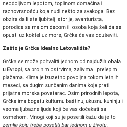
neodoljivom lepotom, toplinom domaćina i
raznovrsnošću koja nudi nešto za svakoga. Bez
obzira da li ste ljubitelj istorije, avanturista,
porodica sa malom decom ili osoba koja želi da se
opusti uz koktel uz more, Grčka će vas oduševiti.
Zašto je Grčka Idealno Letovalište?
Grčka se može pohvaliti jednom od
najdužih obala
u Evropi
, sa brojnim ostrvima, zalivima i prelepim
plažama. Klima je izuzetno povoljna tokom letnjih
meseci, sa dugim sunčanim danima koje prati
prijatna morska povetarac. Osim prirodnih lepota,
Grčka ima bogatu kulturnu baštinu, ukusnu kuhinju i
veoma ljubazne ljude koji će vas dočekati sa
osmehom. Mnogi koji su je posetili kažu da je to
zemlja koju treba posetiti bar jednom u životu
.