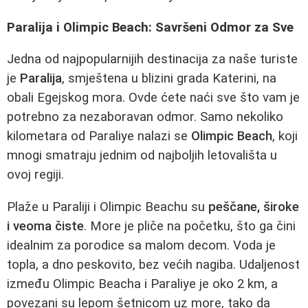
Paralija i Olimpic Beach: Savršeni Odmor za Sve
Jedna od najpopularnijih destinacija za naše turiste
je
Paralija
, smještena u blizini grada Katerini, na
obali Egejskog mora. Ovde ćete naći sve što vam je
potrebno za nezaboravan odmor. Samo nekoliko
kilometara od Paraliye nalazi se
Olimpic Beach
, koji
mnogi smatraju jednim od najboljih letovališta u
ovoj regiji.
Plaže u Paraliji i Olimpic Beachu su
peščane, široke
i veoma čiste
. More je pliče na početku, što ga čini
idealnim za porodice sa malom decom. Voda je
topla, a dno peskovito, bez većih nagiba. Udaljenost
između Olimpic Beacha i Paraliye je oko 2 km, a
povezani su lepom šetnicom uz more, tako da