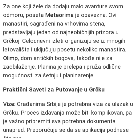
Za one koji žele da dodaju malo avanture svom
odmoru, poseta
Meteorima
je obavezna. Ovi
manastiri, sagrađeni na vrhovima stena,
predstavljaju jedan od najneobičnijih prizora u
Grčkoj. Celodnevni izleti organizuju se iz mnogih
letovališta i uključuju posetu nekoliko manastira.
Olimp
, dom antičkih bogova, takođe nije za
zaobilaženje. Planina je prelepa i pruža odlične
mogućnosti za šetnju i planinarenje.
Praktični Saveti za Putovanje u Grčku
Vize:
Građanima Srbije je potrebna viza za ulazak u
Grčku. Proces izdavanja može biti komplikovan, pa
je važno pripremiti sva potrebna dokumenta
unapred. Preporučuje se da se aplikacija podnese