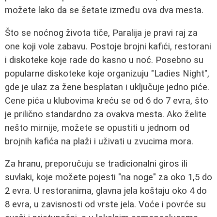
možete lako da se šetate između ova dva mesta.
Što se noćnog života tiče, Paralija je pravi raj za
one koji vole zabavu. Postoje brojni kafići, restorani
i diskoteke koje rade do kasno u noć. Posebno su
popularne diskoteke koje organizuju "Ladies Night",
gde je ulaz za žene besplatan i uključuje jedno piće.
Cene pića u klubovima kreću se od 6 do 7 evra, što
je prilično standardno za ovakva mesta. Ako želite
nešto mirnije, možete se opustiti u jednom od
brojnih kafića na plaži i uživati u zvucima mora.
Za hranu, preporučuju se tradicionalni giros ili
suvlaki, koje možete pojesti "na noge" za oko 1,5 do
2 evra. U restoranima, glavna jela koštaju oko 4 do
8 evra, u zavisnosti od vrste jela. Voće i povrće su