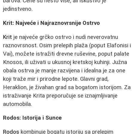
barova. Cene su nešto više, ali iskustvo je
jedinstveno.
Krit: Najveće i Najraznovrsnije Ostrvo
Krit
je najveće grčko ostrvo i nudi neverovatnu
raznovrsnost. Osim prelepih plaža (poput Elafonisi i
Vai), možete istražiti drevne ruševine, poput palate
Knosos, ili uživati u ukusnoj kretskoj kuhinji. Južna
obala ostrva je manje razvijena i idealna je za one
koji traže mir i prirodne lepote. Glavni grad,
Heraklion, je živahan grad sa bogatom istorijom. Za
istraživanje Krita preporučuje se iznajmljivanje
automobila.
Rodos: Istorija i Sunce
Rodos
kombinuje bogatu istoriju sa prelepim