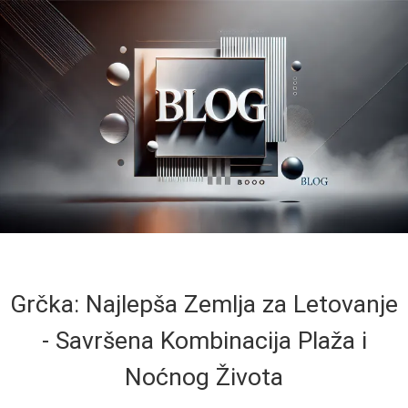
Grčka: Najlepša Zemlja za Letovanje
- Savršena Kombinacija Plaža i
Noćnog Života