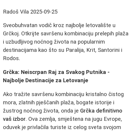
Radoš Vila
2025-09-25
Sveobuhvatan vodič kroz najbolje letovalište u
Grčkoj. Otkrijte savršenu kombinaciju prelepih plaža
i uzbudljivog noćnog života na popularnim
destinacijama kao što su Paralija, Krit, Santorini i
Rodos.
Grčka: Neiscrpan Raj za Svakog Putnika -
Najbolje Destinacije za Letovanje
Ako tražite savršenu kombinaciju kristalno čistog
mora, zlatnih pješčanih plaža, bogate istorije i
žustrog noćnog života, onda je
Grčka definitivno
vaš izbor
. Ova zemlja, smještena na jugu Evrope,
oduvek je privlačila turiste iz celog sveta svojom