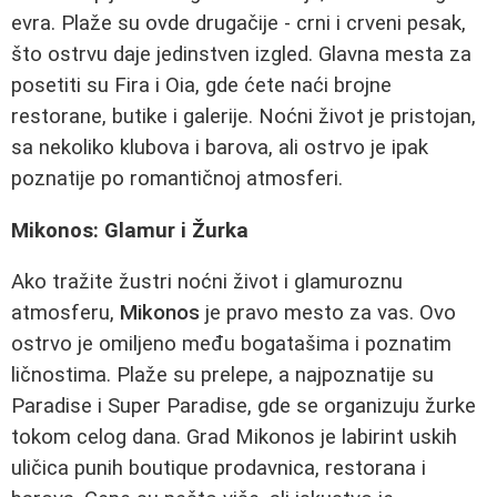
evra. Plaže su ovde drugačije - crni i crveni pesak,
što ostrvu daje jedinstven izgled. Glavna mesta za
posetiti su Fira i Oia, gde ćete naći brojne
restorane, butike i galerije. Noćni život je pristojan,
sa nekoliko klubova i barova, ali ostrvo je ipak
poznatije po romantičnoj atmosferi.
Mikonos: Glamur i Žurka
Ako tražite žustri noćni život i glamuroznu
atmosferu,
Mikonos
je pravo mesto za vas. Ovo
ostrvo je omiljeno među bogatašima i poznatim
ličnostima. Plaže su prelepe, a najpoznatije su
Paradise i Super Paradise, gde se organizuju žurke
tokom celog dana. Grad Mikonos je labirint uskih
uličica punih boutique prodavnica, restorana i