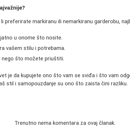
najvažnije?
li preferirate markiranu ili nemarkiranu garderobu, najbi
ijatno u onome što nosite.
a vašem stilu i potrebama.
e nego što možete priuštiti.
savet je da kupujete ono što vam se sviđa i što vam odg
aš stil i samopouzdanje su ono što zaista čini razliku.
Trenutno nema komentara za ovaj članak.