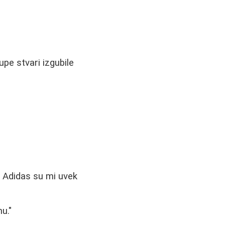
pe stvari izgubile
i Adidas su mi uvek
u."