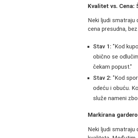
Kvalitet vs. Cena: 
Neki ljudi smatraju 
cena presudna, bez
Stav 1:
"Kod kupov
obično se odlučim
čekam popust."
Stav 2:
"Kod sport
odeću i obuću. Ko
služe nameni zbog
Markirana gardero
Neki ljudi smatraju