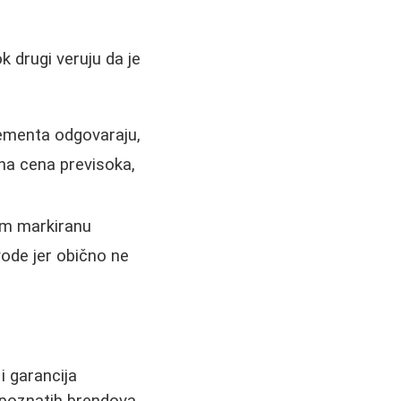
k drugi veruju da je
lementa odgovaraju,
tna cena previsoka,
em markiranu
vode jer obično ne
i garancija