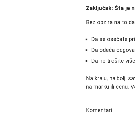
Zaključak: Šta je 
Bez obzira na to da 
Da se osećate pr
Da odeća odgovar
Da ne trošite viš
Na kraju, najbolji 
na marku ili cenu. V
Komentari