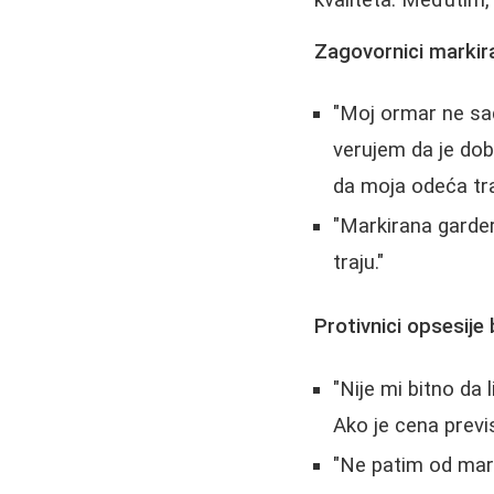
kvaliteta. Međutim, 
Zagovornici marki
"Moj ormar ne sad
verujem da je dobr
da moja odeća tra
"Markirana gardero
traju."
Protivnici opsesij
"Nije mi bitno da 
Ako je cena previs
"Ne patim od mark