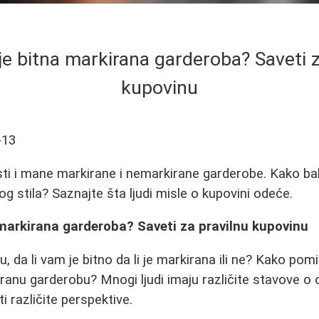
 je bitna markirana garderoba? Saveti z
kupovinu
-13
ti i mane markirane i nemarkirane garderobe. Kako ba
čnog stila? Saznajte šta ljudi misle o kupovini odeće.
 markirana garderoba? Saveti za pravilnu kupovinu
 da li vam je bitno da li je markirana ili ne? Kako pomir
ranu garderobu? Mnogi ljudi imaju različite stavove o 
i različite perspektive.