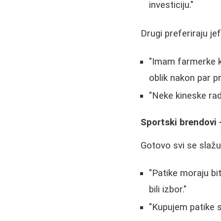
investiciju."
Drugi preferiraju je
"Imam farmerke ku
oblik nakon par pr
"Neke kineske radn
Sportski brendovi -
Gotovo svi se slažu
"Patike moraju bi
bili izbor."
"Kupujem patike 