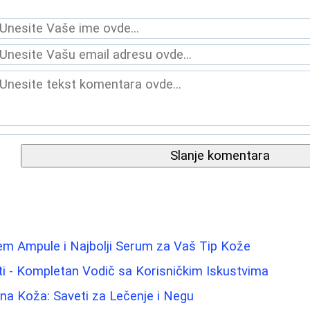
Slanje komentara
m Ampule i Najbolji Serum za Vaš Tip Kože
i - Kompletan Vodič sa Korisničkim Iskustvima
na Koža: Saveti za Lečenje i Negu