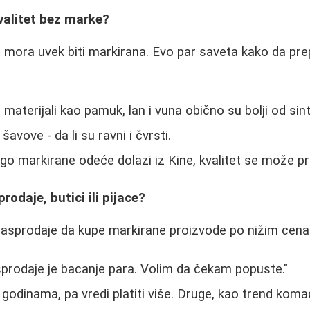
valitet bez marke?
e mora uvek biti markirana. Evo par saveta kako da pr
 materijali kao pamuk, lan i vuna obično su bolji od sint
šavove - da li su ravni i čvrsti.
o markirane odeće dolazi iz Kine, kvalitet se može pre
rodaje, butici ili pijace?
 rasprodaje da kupe markirane proizvode po nižim cen
prodaje je bacanje para. Volim da čekam popuste."
 godinama, pa vredi platiti više. Druge, kao trend komad