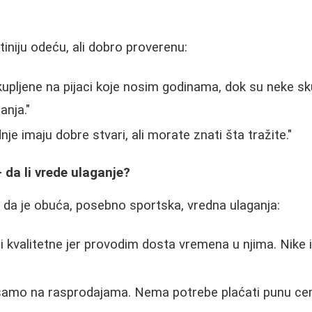
ftiniju odeću, ali dobro proverenu:
pljene na pijaci koje nosim godinama, dok su neke sku
anja."
je imaju dobre stvari, ali morate znati šta tražite."
 da li vrede ulaganje?
 da je obuća, posebno sportska, vredna ulaganja:
ti kvalitetne jer provodim dosta vremena u njima. Nike 
samo na rasprodajama. Nema potrebe plaćati punu cen