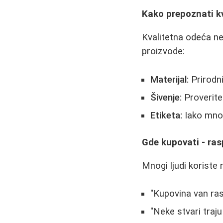
Kako prepoznati k
Kvalitetna odeća n
proizvode:
Materijal:
Prirodni
Šivenje:
Proverite 
Etiketa:
Iako mnog
Gde kupovati - rasp
Mnogi ljudi koriste
"Kupovina van ras
"Neke stvari traju