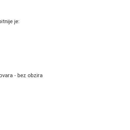
tnije je:
ovara - bez obzira