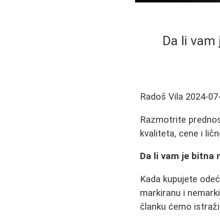
Da li vam
Radoš Vila
2024-07
Razmotrite prednos
kvaliteta, cene i li
Da li vam je bitna
Kada kupujete odeću,
markiranu i nemarki
članku ćemo istražit