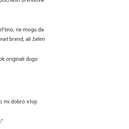
z poznatih brendova.
eftino, ne mogu da
znat brend, ali želim
ok originali dugo
o mi dobro stoji.
."