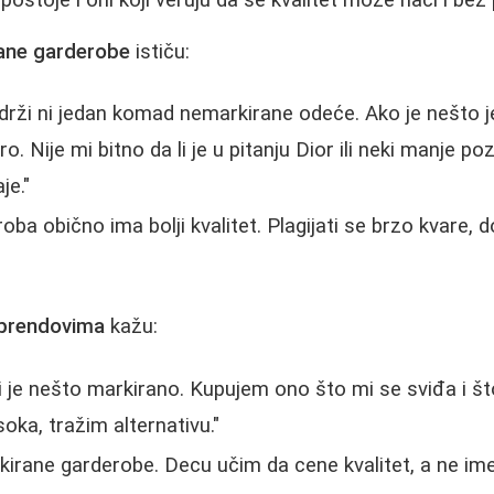
postoje i oni koji veruju da se kvalitet može naći i be
rane garderobe
ističu:
rži ni jedan komad nemarkirane odeće. Ako je nešto j
o. Nije mi bitno da li je u pitanju Dior ili neki manje po
je."
ba obično ima bolji kvalitet. Plagijati se brzo kvare, d
e brendovima
kažu:
li je nešto markirano. Kupujem ono što mi se sviđa i št
oka, tražim alternativu."
irane garderobe. Decu učim da cene kvalitet, a ne ime