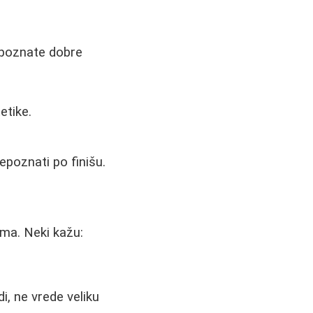
epoznate dobre
etike.
poznati po finišu.
ama. Neki kažu:
i, ne vrede veliku