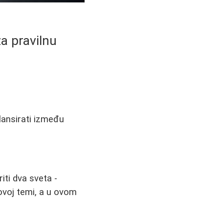
a pravilnu
lansirati između
iti dva sveta -
ovoj temi, a u ovom