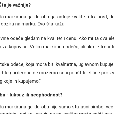
Šta je važnije?
da markirana garderoba garantuje kvalitet i trajnost, do
 obzira na marku. Evo šta kažu:
ine odeće gledam na kvalitet i cenu. Ako mi ta dva e
 za kupovinu. Volim markiranu odeću, ali ako je trenu
ske odeće, koja mora biti kvalitetna, uglavnom kupuj
d te garderobe ne možemo sebi priuštiti jeftine proiz
 koje ih kupujemo."
ba - luksuz ili neophodnost?
 da markirana garderoba nije samo statusni simbol već 