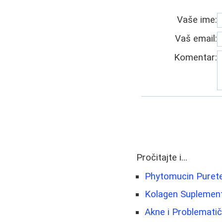
Vaše ime:
Vaš email:
Komentar:
Pročitajte i...
Phytomucin Purete
Kolagen Suplement
Akne i Problematič