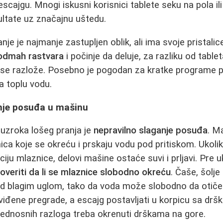
cajgu. Mnogi iskusni korisnici tablete seku na pola ili
ultate uz značajnu uštedu.
je je najmanje zastupljen oblik, ali ima svoje pristali
odmah rastvara
i počinje da deluje, za razliku od table
se razlože. Posebno je pogodan za kratke programe p
na toplu vodu.
anje posuđa u mašinu
uzroka lošeg pranja je
nepravilno slaganje posuđa
. M
ca koje se okreću i prskaju vodu pod pritiskom. Ukoli
iju mlaznice, delovi mašine ostaće suvi i prljavi. Pre 
overiti da li se mlaznice slobodno okreću
. Čaše, šolje 
od blagim uglom, tako da voda može slobodno da otiče.
dviđene pregrade, a escajg postavljati u korpicu sa dr
bednosnih razloga treba okrenuti drškama na gore.