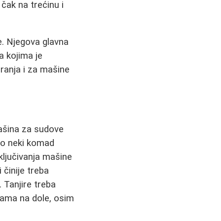
 čak na trećinu i
ce. Njegova glavna
ta kojima je
ranja i za mašine
ašina za sudove
ko neki komad
uključivanja mašine
i činije treba
 Tanjire treba
škama na dole, osim