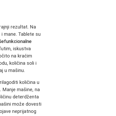
jnji rezultat. Na
i i mane. Tablete su
šefunkcionalne
đutim, iskustva
ročito na kraćim
, količina soli i
aj u mašinu.
ilagoditi količina u
e. Manje mašine, na
ličinu deterdženta
mašini može dovesti
ojave neprijatnog