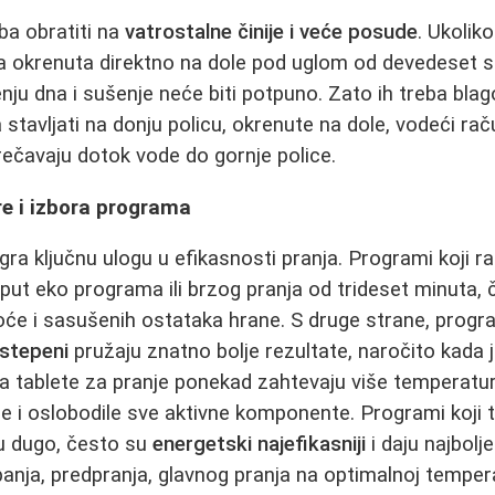
ba obratiti na
vatrostalne činije i veće posude
. Ukolik
ina okrenuta direktno na dole pod uglom od devedeset s
nju dna i sušenje neće biti potpuno. Zato ih treba blag
a stavljati na donju policu, okrenute na dole, vodeći rač
rečavaju dotok vode do gornje police.
e i izbora programa
ra ključnu ulogu u efikasnosti pranja. Programi koji r
oput eko programa ili brzog pranja od trideset minuta, 
oće i sasušenih ostataka hrane. S druge strane, progr
 stepeni
pružaju znatno bolje rezultate, naročito kada 
da tablete za pranje ponekad zahtevaju više temperatur
le i oslobodile sve aktivne komponente. Programi koji t
ju dugo, često su
energetski najefikasniji
i daju najbolje
anja, predpranja, glavnog pranja na optimalnoj temperat