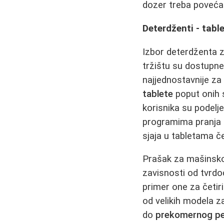
dozer treba povećat
Deterdženti - table
Izbor deterdženta z
tržištu su dostupn
najjednostavnije za 
tablete
poput onih s
korisnika su podelj
programima pranja i
sjaja u tabletama če
Prašak za mašinsko
zavisnosti od tvrdo
primer one za četir
od velikih modela z
do
prekomernog pe