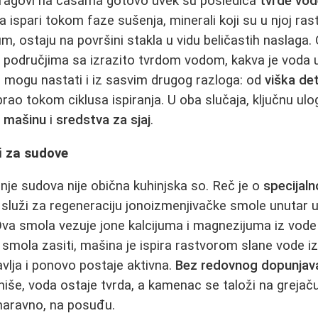
 tragovi na čašama gotovo uvek su posledica
tvrde vo
a ispari tokom faze sušenja, minerali koji su u njoj ras
um, ostaju na površini stakla u vidu beličastih naslaga.
područjima sa izrazito tvrdom vodom, kakva je voda u
 mogu nastati i iz sasvim drugog razloga: od
viška de
prao tokom ciklusa ispiranja. U oba slučaja, ključnu ulo
a mašinu
i
sredstva za sjaj
.
i za sudove
je sudova nije obična kuhinjska so. Reč je o
specijaln
 služi za regeneraciju jonoizmenjivačke smole unutar
a smola vezuje jone kalcijuma i magnezijuma iz vode i
mola zasiti, mašina je ispira rastvorom slane vode iz
lja i ponovo postaje aktivna.
Bez redovnog dopunjava
niše, voda ostaje tvrda, a kamenac se taloži na grejač
naravno, na posuđu.