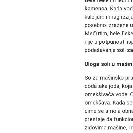
Bele fleke i mlečni
kamenca
. Kada vod
kalcijum i magnezij
posebno izražene u 
Međutim, bele fleke
nije u potpunosti is
podešavanje
soli z
Uloga soli u mašin
So za mašinsko pran
dodataka joda, koja
omekšivača vode. Ov
omekšava. Kada se s
čime se smola obnav
prestaje da funkcio
zidovima mašine, i 