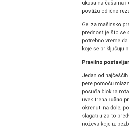
ukusa na čašama i es
postižu odlične rez
Gel za mašinsko pran
prednost je što se
potrebno vreme da 
koje se priključuju 
Pravilno postavlj
Jedan od najčešćih 
pere pomoću mlazni
posuđa blokira rotac
uvek treba
ručno pr
okrenuti na dole, p
slagati u za to pre
noževa koje iz bez