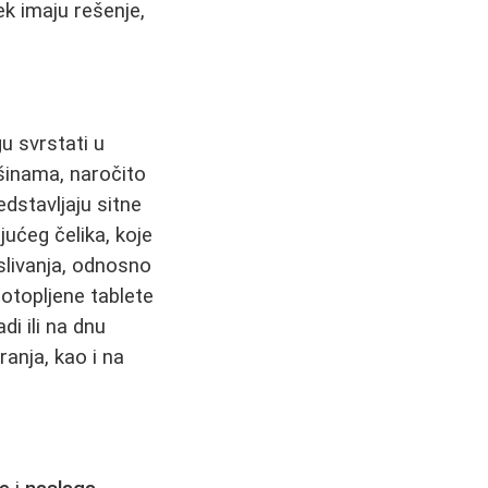
k imaju rešenje,
u svrstati u
šinama, naročito
edstavljaju sitne
ućeg čelika, koje
slivanja, odnosno
eotopljene tablete
di ili na dnu
ranja, kao i na