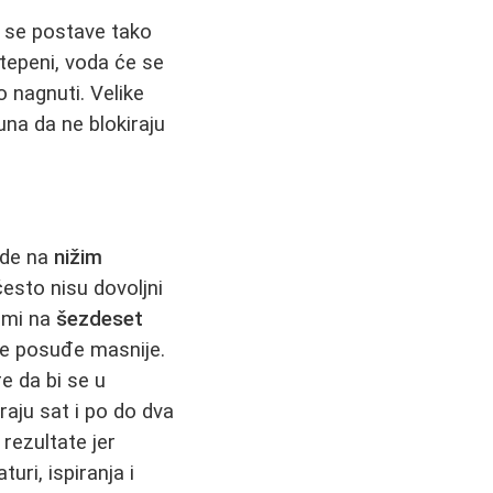
o se postave tako
tepeni, voda će se
o nagnuti. Velike
una da ne blokiraju
ade na
nižim
često nisu dovoljni
ami na
šezdeset
je posuđe masnije.
e da bi se u
raju sat i po do dva
 rezultate jer
uri, ispiranja i