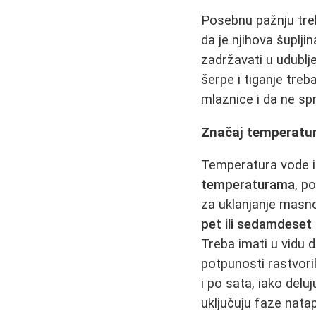
Posebnu pažnju tre
da je njihova šuplj
zadržavati u udublje
šerpe i tiganje treb
mlaznice i da ne sp
Značaj temperatur
Temperatura vode ig
temperaturama
, p
za uklanjanje masn
pet ili sedamdeset
Treba imati u vidu 
potpunosti rastvori
i po sata, iako delu
uključuju faze natap