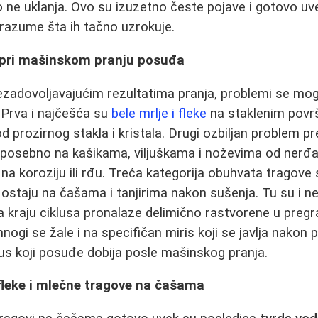
ne uklanja. Ovo su izuzetno česte pojave i gotovo uve
razume šta ih tačno uzrokuje.
 pri mašinskom pranju posuđa
zadovoljavajućim rezultatima pranja, problemi se mog
. Prva i najčešća su
bele mrlje i fleke
na staklenim povr
d prozirnog stakla i kristala. Drugi ozbiljan problem pr
 posebno na kašikama, viljuškama i noževima od nerđaj
a koroziju ili rđu. Treća kategorija obuhvata tragove 
je ostaju na čašama i tanjirima nakon sušenja. Tu su i n
a kraju ciklusa pronalaze delimično rastvorene u pregra
gi se žale i na specifičan miris koji se javlja nakon p
kus koji posuđe dobija posle mašinskog pranja.
fleke i mlečne tragove na čašama