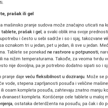
i.
te, prašak ili gel
a mašinsko pranje sudova može značajno uticati na kra
e
tablete, prašak i gel
, a svaki oblik ima svoje prednost
upotrebu i često u sebi sadrže i so i sjaj, takozvane
vi
a oznakom tri u jedan, pet u jedan, ili sve u jedan. Me
ena. Tablete se ponekad
ne rastvore u potpunosti
, na
li na nižim temperaturama. Takođe, za veoma tvrdu vodu
sto nije dovoljna, pa je potrebno dodatno sipati so i sj
 pranje daje
veću fleksibilnost u doziranju
. Može se pr
će vode, stepena zaprljanosti posuđa i veličine mašin
i ili osam kompleta posuđa, zahtevaju znatno manju ko
a dvanaest kompleta. Korišćenje cele tablete u maloj 
njenja
, ostataka deterdženta na posuđu, pa čak i do p