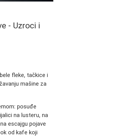
e - Uzroci i
le fleke, tačkice i
državanju mašine za
blemom: posuđe
alici na lusteru, na
e na escajgu pojave
ok od kafe koji