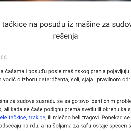
i tačkice na posuđu iz mašine za sudov
rešenja
-06
a čašama i posuđu posle mašinskog pranja pojavljuju be
an vodič o izboru deterdženta, soli, sjaja i pravilnom o
šina za sudove susreću se sa gotovo identičnim pro
o, ali kada se čaše podignu prema svetlu ili okrenu ka sij
ele tačkice, trakice
, ili mlečno beli tragovi. Ponekad s
podsećaju na rđu, a na šoljama za kafu ostaje spečen s