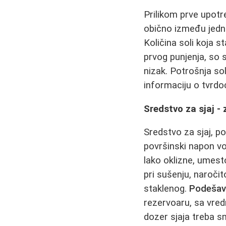
Prilikom prve upotr
obično između jedno
Količina soli koja 
prvog punjenja, so s
nizak. Potrošnja so
informaciju o tvrdo
Sredstvo za sjaj -
Sredstvo za sjaj, p
površinski napon vo
lako oklizne, umest
pri sušenju, naroči
staklenog.
Podešava
rezervoaru, sa vred
dozer sjaja treba sm