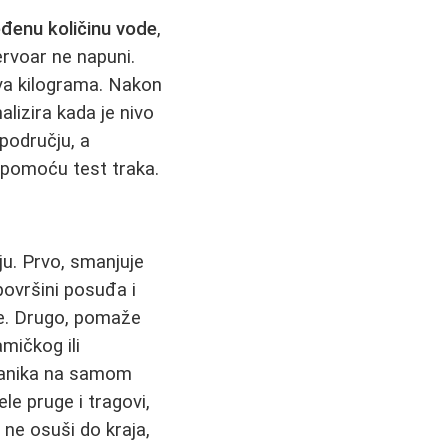
đenu količinu vode
,
ervoar ne napuni.
dva kilograma. Nakon
alizira kada je nivo
području, a
 pomoću test traka.
ju. Prvo, smanjuje
površini posuđa i
ove. Drugo, pomaže
mičkog ili
čanika na samom
e pruge i tragovi,
 ne osuši do kraja,