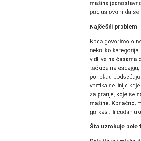
mašina jednostavno 
pod uslovom da se 
Najčešći problemi
Kada govorimo o ne
nekoliko kategorija
vidljive na čašama o
tačkice na escajgu,
ponekad podsećaju n
vertikalne linije ko
za pranje, koje se n
mašine. Konačno, mno
gorkast ili čudan u
Šta uzrokuje bele 