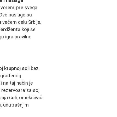
de
i
naslaga
tvoreni, pre svega
 Ove naslage su
 većem delu Srbije.
terdženta
koji se
gu igra pravilno
oj krupnoj soli
bez
 ugrađenog
 na taj način je
 rezervoara za so,
nja soli
, omekšivač
u, unutrašnjim