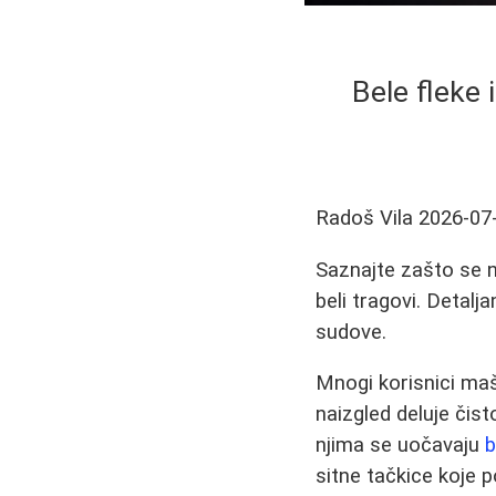
Bele fleke 
Radoš Vila
2026-07
Saznajte zašto se n
beli tragovi. Detalj
sudove.
Mnogi korisnici ma
naizgled deluje čist
njima se uočavaju
b
sitne tačkice koje 