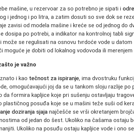
ebe mašine, u rezervoar za so potrebno je sipati i
odre
g i jednog i po litra, a zatim dosuti so sve dok se rez
staje zavisi od modela mašine i kreće se od jednog do 
e dosipa po potrebi, a indikator na kontrolnoj tabli sign
li može se regulisati na osnovu tvrdoće vode u datom 
ći moguće je dobiti od lokalnog vodovoda ili merenjem
 zašto je važno
oznato i kao
tečnost za ispiranje
, ima dvostruku funkci
de, omogućavajući joj da se u tankom sloju razlije po 
o da formira kapljice koje pri sušenju ostavljaju trag
to plastičnog posuđa koje se u mašini teže suši od kera
nje doziranja sjaja
najčešće se vrši okretanjem broj
nostima od jedan do šest. Ukoliko na čašama ostaju bel
anjiti. Ukoliko na posuđu ostaju kapljice vode i ono se