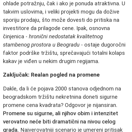
ohlade potražnju, čak i ako je ponuda atraktivna. U
takvim uslovima, i veliki projekti mogu da dožive
sporiju prodaju, što može dovesti do pritiska na
investitore da prilagode cene. Ipak, osnovna
činjenica -
hronični nedostatak kvalitetnog
stambenog prostora u Beogradu
- ostaje dugoročni
faktor podrške tržištu, sprečavajući totalni kolaps
kakav je viđen u nekim drugim regijama.
Zaključak: Realan pogled na promene
Dakle, da li će pojava 2000 stanova odjednom na
beogradskom tržištu nekretnina doneti sigurne
promene cena kvadrata? Odgovor je nijansiran.
Promene su sigurne, ali njihov obim i intenzitet
verovatno neće biti dramatični na nivou celog
grada.
Najverovatniji scenario je umereni pritisak