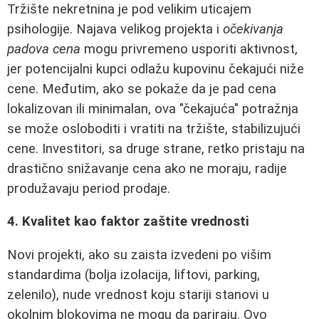
Tržište nekretnina je pod velikim uticajem
psihologije. Najava velikog projekta i
očekivanja
padova cena
mogu privremeno usporiti aktivnost,
jer potencijalni kupci odlažu kupovinu čekajući niže
cene. Međutim, ako se pokaže da je pad cena
lokalizovan ili minimalan, ova "čekajuća" potražnja
se može osloboditi i vratiti na tržište, stabilizujući
cene. Investitori, sa druge strane, retko pristaju na
drastično snižavanje cena ako ne moraju, radije
produžavaju period prodaje.
4. Kvalitet kao faktor zaštite vrednosti
Novi projekti, ako su zaista izvedeni po višim
standardima (bolja izolacija, liftovi, parking,
zelenilo), nude vrednost koju stariji stanovi u
okolnim blokovima ne mogu da pariraju. Ovo