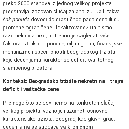
preko 2000 stanova iz jednog velikog projekta
predstavlja izazovan slučaj za analizu. Da li takva
šok ponuda
dovodi do drastičnog pada cena ili su
promene ograničene i lokalizovane? Da bismo
razumeli dinamiku, potrebno je sagledati više
faktora: strukturu ponude, ciljnu grupu, finansijske
mehanizme i specifičnosti beogradskog tržišta
koje decenijama karakteriše deficit kvalitetnog
stambenog prostora.
Kontekst: Beogradsko tržište nekretnina - trajni
deficit i veštačke cene
Pre nego što se osvrnemo na konkretan slučaj
velikog projekta, važno je razumeti osnovne
karakteristike tržišta. Beograd, kao glavni grad,
decenijama se suočava sa
kroničnom