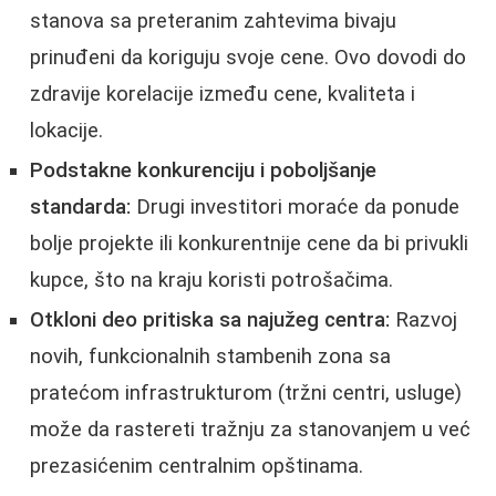
stanova sa preteranim zahtevima bivaju
prinuđeni da koriguju svoje cene. Ovo dovodi do
zdravije korelacije između cene, kvaliteta i
lokacije.
Podstakne konkurenciju i poboljšanje
standarda:
Drugi investitori moraće da ponude
bolje projekte ili konkurentnije cene da bi privukli
kupce, što na kraju koristi potrošačima.
Otkloni deo pritiska sa najužeg centra:
Razvoj
novih, funkcionalnih stambenih zona sa
pratećom infrastrukturom (tržni centri, usluge)
može da rastereti tražnju za stanovanjem u već
prezasićenim centralnim opštinama.