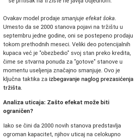
se pritisak na tržište ne javlja odjednom.
Ovakav model prodaje
smanjuje efekat šoka
.
Umesto da se 2000 stanova pojavi na tržištu u
septembru jedne godine, oni se postepeno prodaju
tokom prethodnih meseci. Veliki deo potencijalnih
kupaca već je "obezbedio" svoj stan preko kredita,
čime se stvarna ponuda za "gotove" stanove u
momentu useljenja značajno smanjuje. Ovo je
ključna taktika za
izbegavanje naglog prezasićenja
tržišta
.
Analiza uticaja: Zašto efekat može biti
ograničen?
Iako se čini da 2000 novih stanova predstavlja
ogroman kapacitet, njihov uticaj na celokupno