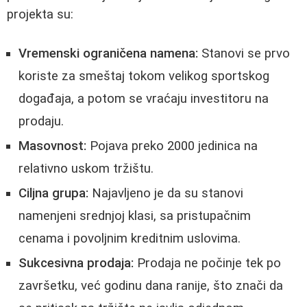
projekta su:
Vremenski ograničena namena:
Stanovi se prvo
koriste za smeštaj tokom velikog sportskog
događaja, a potom se vraćaju investitoru na
prodaju.
Masovnost:
Pojava preko 2000 jedinica na
relativno uskom tržištu.
Ciljna grupa:
Najavljeno je da su stanovi
namenjeni srednjoj klasi, sa pristupačnim
cenama i povoljnim kreditnim uslovima.
Sukcesivna prodaja:
Prodaja ne počinje tek po
završetku, već godinu dana ranije, što znači da