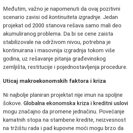
Međutim, važno je napomenuti da ovaj pozitivni
scenario zavisi od
kontinuiteta izgradnje
. Jedan
projekat od 2000 stanova rešava samo mali deo
akumuliranog problema. Da bi se cene zaista
stabilizovale na održivom nivou, potrebna je
kontinuirana i masovnija izgradnja tokom više
godina, uz rešavanje pitanja građevinskog
zemljišta, restitucije i pojednostavljenja procedure.
Uticaj makroekonomskih faktora i kriza
Ni najbolje planiran projektat nije imun na spoljne
šokove.
Globalna ekonomska kriza i kreditni uslovi
mogu značajno da promene jednačinu. Povećanje
kamatnih stopa na stambene kredite, neizvesnost
na tržištu rada i pad kupovne moći mogu brzo da