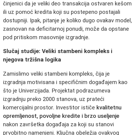
činjenici da je veliki deo transakcija ostvaren kešom
ili uz pomoć kredita koji su postepeno postajali
dostupniji. Ipak, pitanje je koliko dugo ovakav model,
zasnovan na deficitarnoj ponudi, može da opstane
pod pritiskom masovnije izgradnje.
Slučaj studije: Veliki stambeni kompleks i
njegova tržišna logika
Zamislimo veliki stambeni kompleks, čija je
izgradnja motivisana i specifičnim događajem kao
što je Univerzijada. Projektat podrazumeva
izgradnju preko 2000 stanova, uz prateći
komercijalni prostor. Investitor ističe
kvalitetnu
opremljenost, povoljne kredite i brzo useljenje
nakon završetka događaja za koji su stanovi
prvobitno namenjeni. Ključna obeležja ovakvog