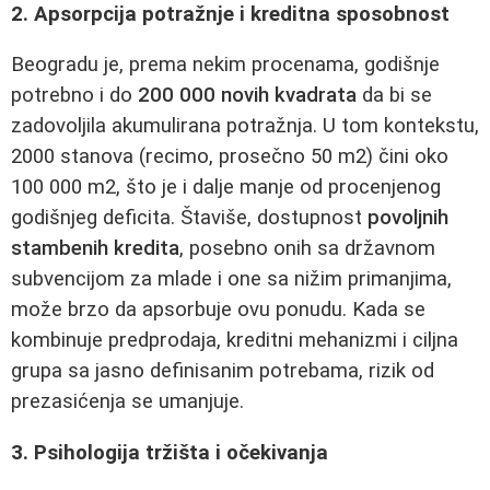
2. Apsorpcija potražnje i kreditna sposobnost
Beogradu je, prema nekim procenama, godišnje
potrebno i do
200 000 novih kvadrata
da bi se
zadovoljila akumulirana potražnja. U tom kontekstu,
2000 stanova (recimo, prosečno 50 m2) čini oko
100 000 m2, što je i dalje manje od procenjenog
godišnjeg deficita. Štaviše, dostupnost
povoljnih
stambenih kredita
, posebno onih sa državnom
subvencijom za mlade i one sa nižim primanjima,
može brzo da apsorbuje ovu ponudu. Kada se
kombinuje predprodaja, kreditni mehanizmi i ciljna
grupa sa jasno definisanim potrebama, rizik od
prezasićenja se umanjuje.
3. Psihologija tržišta i očekivanja