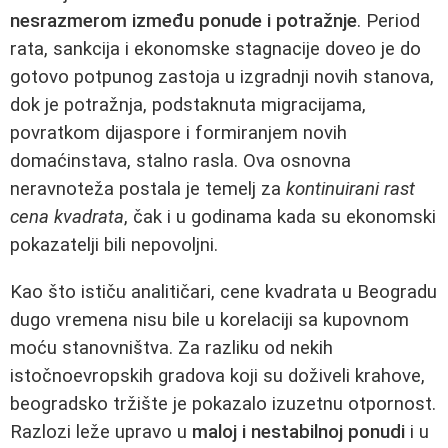
nesrazmerom između ponude i potražnje
. Period
rata, sankcija i ekonomske stagnacije doveo je do
gotovo potpunog zastoja u izgradnji novih stanova,
dok je potražnja, podstaknuta migracijama,
povratkom dijaspore i formiranjem novih
domaćinstava, stalno rasla. Ova osnovna
neravnoteža postala je temelj za
kontinuirani rast
cena kvadrata
, čak i u godinama kada su ekonomski
pokazatelji bili nepovoljni.
Kao što ističu analitičari, cene kvadrata u Beogradu
dugo vremena nisu bile u korelaciji sa kupovnom
moću stanovništva. Za razliku od nekih
istočnoevropskih gradova koji su doživeli krahove,
beogradsko tržište je pokazalo izuzetnu otpornost.
Razlozi leže upravo u
maloj i nestabilnoj ponudi
i u