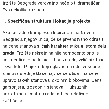
tržište Beograda verovatno neće biti dramatičan.
Evo nekoliko razloga:
1. Specifična struktura i lokacija projekta
Ako se radi o kompleksu lociranom na Novom
Beogradu, njegov uticaj će se prvenstveno odraziti
na cene stanova
sličnih karakteristika u istom delu
grada
. Tržište nekretnina nije homogeno; ono je
segmentirano po lokaciji, tipu zgrade, veličini stana
i kvalitetu. Projekat koji uglavnom nudi dvosobne
stanove srednje klase najviše će uticati na cene
upravo takvih stanova u okolnim blokovima. Cene
garsonjera, trosobnih stanova ili luksuznih
nekretnina u centru grada ostaće relativno
zaštićene.