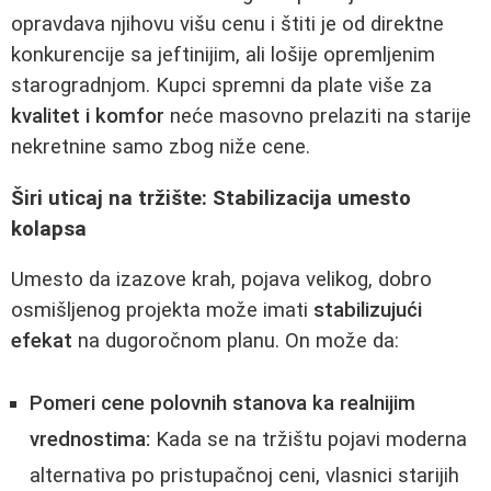
opravdava njihovu višu cenu i štiti je od direktne
konkurencije sa jeftinijim, ali lošije opremljenim
starogradnjom. Kupci spremni da plate više za
kvalitet i komfor
neće masovno prelaziti na starije
nekretnine samo zbog niže cene.
Širi uticaj na tržište: Stabilizacija umesto
kolapsa
Umesto da izazove krah, pojava velikog, dobro
osmišljenog projekta može imati
stabilizujući
efekat
na dugoročnom planu. On može da:
Pomeri cene polovnih stanova ka realnijim
vrednostima:
Kada se na tržištu pojavi moderna
alternativa po pristupačnoj ceni, vlasnici starijih