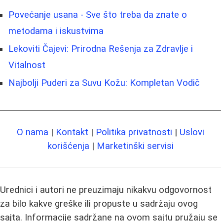
Povećanje usana - Sve što treba da znate o
metodama i iskustvima
Lekoviti Čajevi: Prirodna Rešenja za Zdravlje i
Vitalnost
Najbolji Puderi za Suvu Kožu: Kompletan Vodič
O nama
|
Kontakt
|
Politika privatnosti
|
Uslovi
korišćenja
|
Marketinški servisi
Urednici i autori ne preuzimaju nikakvu odgovornost
za bilo kakve greške ili propuste u sadržaju ovog
sajta. Informacije sadržane na ovom sajtu pružaju se