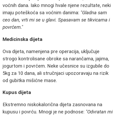
voćnih dana. Iako mnogi hvale njene rezultate, neki
imaju poteškoća sa voćnim danima:
"Gladna sam
ceo dan, vrti mi se u glavi. Spasavam se tikvicama i
povrćem."
Medicinska dijeta
Ova dijeta, namenjena pre operacija, uključuje
strogo kontrolisane obroke sa narančama, jajima,
jogurtom i povrćem. Neke učesnice su izgubile do
5kg za 10 dana, ali stručnjaci upozoravaju na rizik
od gubitka mišićne mase.
Kupus dijeta
Ekstremno niskokalorična dijeta zasnovana na
kupusu i povrću. Mnogi je ne podnose:
"Odvratan mi