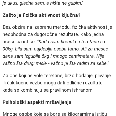
je ukus, gladna sam, a ništa ne gubim."
Zašto je fizička aktivnost ključna?
Bez obzira na izabranu metodu, fizička aktivnost je
neophodna za dugoročne rezultate. Kako jedna
učesnica ističe:
"Kada sam krenula u teretanu sa
90kg, bila sam najdeblja osoba tamo. Ali za mesec
dana sam izgubila 5kg i mnogo centimetara. Nije
važno šta drugi misle - važno je šta radim za sebe."
Za one koji ne vole teretane, brzo hodanje, plivanje
ili čak kućne vežbe mogu dati odlične rezultate
kada se kombinuju sa pravilnom ishranom.
Psihološki aspekti mršavljenja
Mnoge osobe koje se bore sa kilogramima ističu