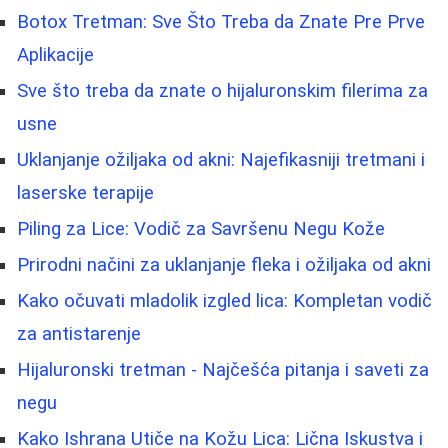
Botox Tretman: Sve Što Treba da Znate Pre Prve
Aplikacije
Sve što treba da znate o hijaluronskim filerima za
usne
Uklanjanje ožiljaka od akni: Najefikasniji tretmani i
laserske terapije
Piling za Lice: Vodič za Savršenu Negu Kože
Prirodni načini za uklanjanje fleka i ožiljaka od akni
Kako očuvati mladolik izgled lica: Kompletan vodič
za antistarenje
Hijaluronski tretman - Najčešća pitanja i saveti za
negu
Kako Ishrana Utiče na Kožu Lica: Lična Iskustva i