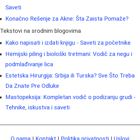
Saveti
Konačno Rešenje za Akne: Šta Zaista Pomaže?
Tekstovi na srodnim blogovima
Kako napisati i izdati knjigu - Saveti za početnike
Hemijski piling i biološki tretmani: Vodič za negu i
podmlađivanje lica
Estetska Hirurgija: Srbija ili Turska? Sve Što Treba
Da Znate Pre Odluke
Mastopeksija: Kompletan vodič o podizanju grudi -
Tehnike, iskustva i saveti
O nama
|
Kontakt
|
Politika privatnosti
|
Uslovi