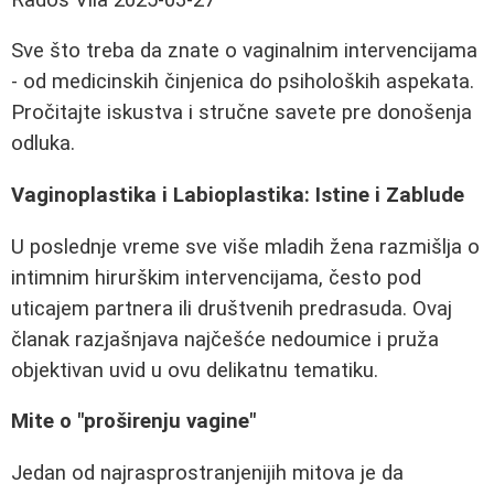
Sve što treba da znate o vaginalnim intervencijama
- od medicinskih činjenica do psiholoških aspekata.
Pročitajte iskustva i stručne savete pre donošenja
odluka.
Vaginoplastika i Labioplastika: Istine i Zablude
U poslednje vreme sve više mladih žena razmišlja o
intimnim hirurškim intervencijama, često pod
uticajem partnera ili društvenih predrasuda. Ovaj
članak razjašnjava najčešće nedoumice i pruža
objektivan uvid u ovu delikatnu tematiku.
Mite o "proširenju vagine"
Jedan od najrasprostranjenijih mitova je da