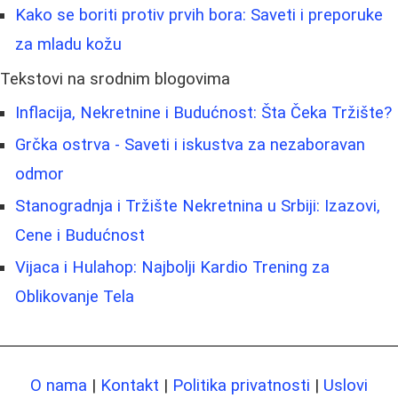
Kako se boriti protiv prvih bora: Saveti i preporuke
za mladu kožu
Tekstovi na srodnim blogovima
Inflacija, Nekretnine i Budućnost: Šta Čeka Tržište?
Grčka ostrva - Saveti i iskustva za nezaboravan
odmor
Stanogradnja i Tržište Nekretnina u Srbiji: Izazovi,
Cene i Budućnost
Vijaca i Hulahop: Najbolji Kardio Trening za
Oblikovanje Tela
O nama
|
Kontakt
|
Politika privatnosti
|
Uslovi