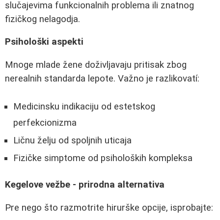
slučajevima funkcionalnih problema ili znatnog
fizičkog nelagodja.
Psihološki aspekti
Mnoge mlade žene doživljavaju pritisak zbog
nerealnih standarda lepote. Važno je razlikovatí:
Medicinsku indikaciju od estetskog
perfekcionizma
Ličnu želju od spoljnih uticaja
Fizičke simptome od psiholoških kompleksa
Kegelove vežbe - prirodna alternativa
Pre nego što razmotrite hirurške opcije, isprobajte: