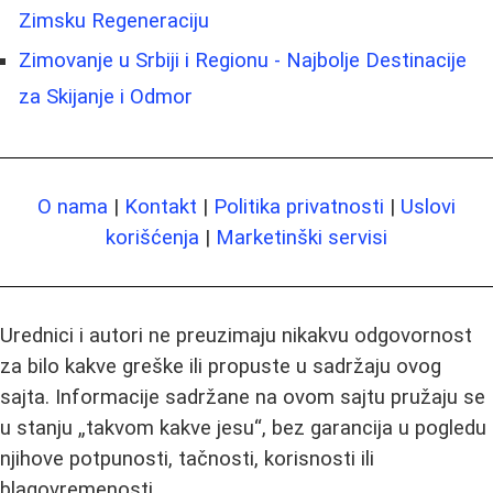
Zimsku Regeneraciju
Zimovanje u Srbiji i Regionu - Najbolje Destinacije
za Skijanje i Odmor
O nama
|
Kontakt
|
Politika privatnosti
|
Uslovi
korišćenja
|
Marketinški servisi
Urednici i autori ne preuzimaju nikakvu odgovornost
za bilo kakve greške ili propuste u sadržaju ovog
sajta. Informacije sadržane na ovom sajtu pružaju se
u stanju „takvom kakve jesu“, bez garancija u pogledu
njihove potpunosti, tačnosti, korisnosti ili
blagovremenosti.