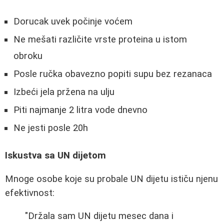
Dorucak uvek počinje voćem
Ne mešati različite vrste proteina u istom
obroku
Posle ručka obavezno popiti supu bez rezanaca
Izbeći jela pržena na ulju
Piti najmanje 2 litra vode dnevno
Ne jesti posle 20h
Iskustva sa UN dijetom
Mnoge osobe koje su probale UN dijetu ističu njenu
efektivnost:
"Držala sam UN dijetu mesec dana i