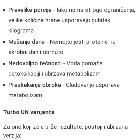
Prevelike porcije
- Iako nema strogo ograničenja,
velike količine hrane usporavaju gubitak
kilograma
Mešanje dana
- Nemojte jesti proteine na
skrobni dan i obrnuto
Nedovoljno tečnosti
- Voda pomaže
detoksikaciji i ubrzava metabolizam
Preskakanje obroka
- Gladovanje usporava
metabolizam
Turbo UN varijanta
Za one koji žele brže rezultate, postoji i ubrzana
verzija: