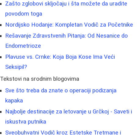
Zašto zglobovi skljočaju i šta možete da uradite
povodom toga
Nordijsko Hodanje: Kompletan Vodič za Početnike
Rešavanje Zdravstvenih Pitanja: Od Nesanice do
Endometrioze
Plavuse vs. Crnke: Koja Boja Kose Ima Veći
Seksipil?
Tekstovi na srodnim blogovima
Sve što treba da znate o operaciji podizanja
kapaka
Najbolje destinacije za letovanje u Grčkoj - Saveti i
iskustva putnika
Sveobuhvatni Vodič kroz Estetske Tretmane i