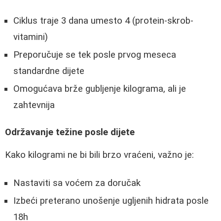
Ciklus traje 3 dana umesto 4 (protein-skrob-
vitamini)
Preporučuje se tek posle prvog meseca
standardne dijete
Omogućava brže gubljenje kilograma, ali je
zahtevnija
Održavanje težine posle dijete
Kako kilogrami ne bi bili brzo vraćeni, važno je:
Nastaviti sa voćem za doručak
Izbeći preterano unošenje ugljenih hidrata posle
18h