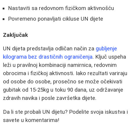
Nastaviti sa redovnom fizičkom aktivnošću
Povremeno ponavljati cikluse UN dijete
Zaključak
UN dijeta predstavlja odličan način za
gubljenje
kilograma bez drastičnih ograničenja
. Ključ uspeha
leži u pravilnoj kombinaciji namirnica, redovnim
obrocima i fizičkoj aktivnosti. Iako rezultati variraju
od osobe do osobe, prosečno se može očekivati
gubitak od 15-25kg u toku 90 dana, uz održavanje
zdravih navika i posle završetka dijete.
Da li ste probali UN dijetu? Podelite svoja iskustva i
savete u komentarima!