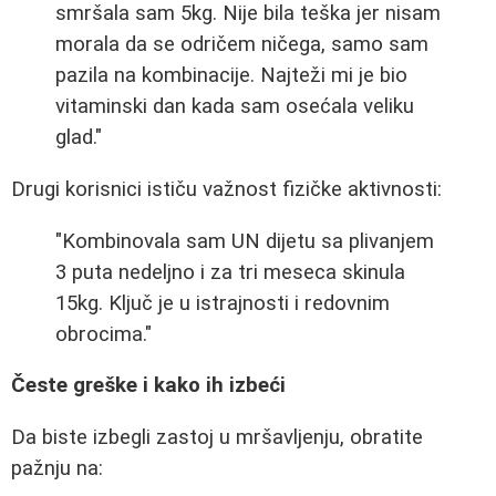
smršala sam 5kg. Nije bila teška jer nisam
morala da se odričem ničega, samo sam
pazila na kombinacije. Najteži mi je bio
vitaminski dan kada sam osećala veliku
glad."
Drugi korisnici ističu važnost fizičke aktivnosti:
"Kombinovala sam UN dijetu sa plivanjem
3 puta nedeljno i za tri meseca skinula
15kg. Ključ je u istrajnosti i redovnim
obrocima."
Česte greške i kako ih izbeći
Da biste izbegli zastoj u mršavljenju, obratite
pažnju na: