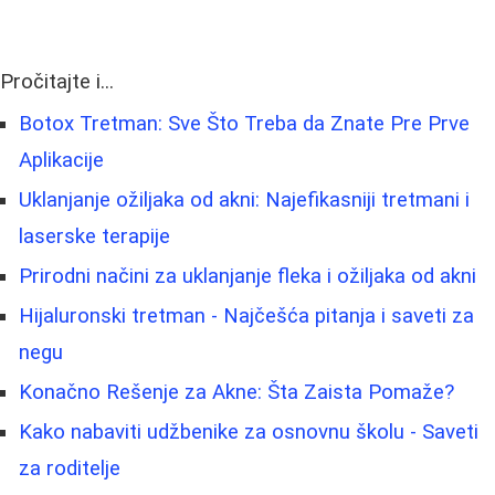
Pročitajte i...
Botox Tretman: Sve Što Treba da Znate Pre Prve
Aplikacije
Uklanjanje ožiljaka od akni: Najefikasniji tretmani i
laserske terapije
Prirodni načini za uklanjanje fleka i ožiljaka od akni
Hijaluronski tretman - Najčešća pitanja i saveti za
negu
Konačno Rešenje za Akne: Šta Zaista Pomaže?
Kako nabaviti udžbenike za osnovnu školu - Saveti
za roditelje