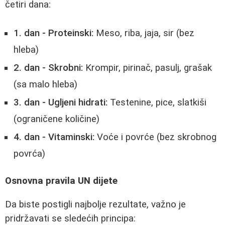
četiri dana:
1. dan - Proteinski:
Meso, riba, jaja, sir (bez
hleba)
2. dan - Skrobni:
Krompir, pirinač, pasulj, grašak
(sa malo hleba)
3. dan - Ugljeni hidrati:
Testenine, pice, slatkiši
(ograničene količine)
4. dan - Vitaminski:
Voće i povrće (bez skrobnog
povrća)
Osnovna pravila UN dijete
Da biste postigli najbolje rezultate, važno je
pridržavati se sledećih principa: