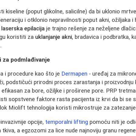
ti kiseline (poput glikolne, salicilne) da bi uklonio mrtv
eneraciju i otklonio nepravilnosti poput akni, ožiljaka i
,
laserska epilacija
je trajno rešenje za neželjene dlačic
gu koristiti za
uklanjanje akni
, bradavica i podbratka, k
g
.
ni za podmlađivanje
la i procedure kao što je
Dermapen
- uređaj za mikrone
ži, podstičući prirodni proces zarastanja i proizvodnju
 efikasan za bore, ožiljke i proširene pore. PRP tretm
ti sopstvene faktore rasta pacijenta iz krvi da bi se s
ok Miolift tehnologija koristi mikrostruje za zatezanje 
invazivnije opcije,
temporalni lifting
pomoću niti je odl
 tkiva, a egzozomi za lice nude najnoviju granu regene