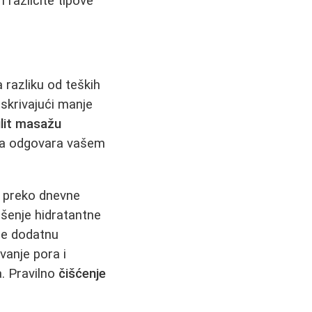
 različite tipove
razliku od teških
skrivajući manje
ulit masažu
koja odgovara vašem
li preko dnevne
ošenje hidratantne
je dodatnu
vanje pora i
. Pravilno
čišćenje