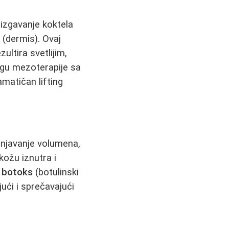
izgavanje koktela
e (dermis). Ovaj
ultira svetlijim,
agu mezoterapije sa
amatičan lifting
unjavanje volumena,
kožu iznutra i
,
botoks
(botulinski
jući i sprečavajući