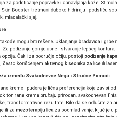
lija za podsticanje popravke i obnavljanja kože. Stimul
ili Skin Booster tretmani duboko hidriraju i podstiču s
, mladalački sjaj.
ure
 takođe mogu biti rešene.
Uklanjanje bradavica
i
grbe 
 Za podizanje gornje usne i stvaranje lepšeg kontura,
opcija. Čak i za područje očiju, postoji
podizanje kap
, često korišćenjem
aktivnog kiseonika za lice
ili lase
eža između Svakodnevne Nega i Stručne Pomоći
ne kreme i pudera je lična preferencija koja zavisi od 
ok tonirane kreme pružaju prirodan, svakodnevan finish
e, transformativne rezultate. Bilo da se odlučite za
a
e ili za
mezoterapiju lica
za podmlađivanje, ključ je u p