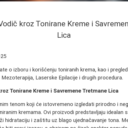
 Vodič kroz Tonirane Kreme i Savrem
Lica
-25
ate o izboru i korišćenju toniranih krema, kao i pregl
 Mezoterapija, Laserske Epilacije i drugih procedura.
 kroz Tonirane Kreme i Savremene Tretmane Lica
nim tenom koji će istovremeno izgledati prirodno i n
iranim kremama. Ovi proizvodi predstavljaju idealan s
oži hidrataciju i zaštitu uz blago ujednačavanje tona. 