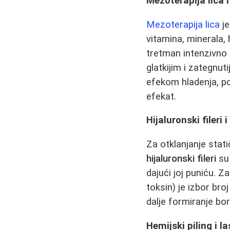
Mezoterapija lica 
Mezoterapija lica
je
vitamina, minerala, 
tretman intenzivno h
glatkijim i zategnu
efekom hladenja, pob
efekat.
Hijaluronski fileri 
Za otklanjanje stat
hijaluronski fileri
su 
dajući joj puniću. 
toksin) je izbor bro
dalje formiranje bor
Hemijski piling i 