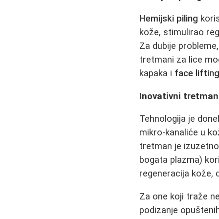
Hemijski piling
koris
kože, stimulirao reg
Za dubije probleme
tretmani za lice mo
kapaka i
face liftin
Inovativni tretma
Tehnologija je done
mikro-kanaliće u ko
tretman je izuzetno
bogata plazma) koris
regeneracija kože, d
Za one koji traže ne
podizanje opuštenih