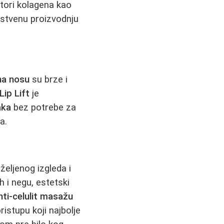
atori kolagena kao
opstvenu proizvodnju
na nosu
su brze i
Lip Lift
je
aka
bez potrebe za
ra.
željenog izgleda i
 i negu, estetski
nti-celulit masažu
ristupu koji najbolje