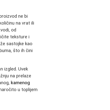
proizvod ne bi
ličinu na vrat ili
zvodi, od
čite teksture i
rže sastojke kao
ebuma, što ih čini
n izgled. Uvek
ažnju na prelaze
ganog,
kamenog
naročito u toplijem