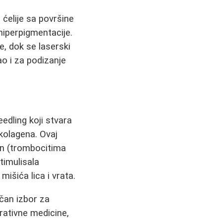
e ćelije sa površine
 hiperpigmentacije.
e, dok se laserski
ao i za podizanje
edling koji stvara
 kolagena. Ovaj
an (trombocitima
timulisala
mišića lica i vrata.
ičan izbor za
rativne medicine,