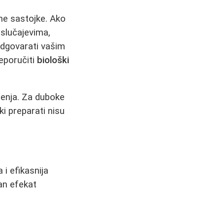
ne sastojke. Ako
m slučajevima,
odgovarati vašim
eporučiti
biološki
čenja. Za duboke
ki preparati nisu
 i efikasnija
an efekat