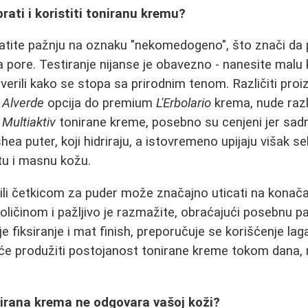
rati i koristiti toniranu kremu?
ratite pažnju na oznaku "nekomedogeno", što znači da 
pore. Testiranje nijanse je obavezno - nanesite malu ko
overili kako se stopa sa prirodnim tenom. Različiti proi
i
Alverde
opcija do premium
L'Erbolario
krema, nude razli
t
Multiaktiv
tonirane kreme, posebno su cenjeni jer sad
shea puter, koji hidriraju, a istovremeno upijaju višak s
tu i masnu kožu.
li četkicom za puder može značajno uticati na konača
ličinom i pažljivo je razmažite, obraćajući posebnu p
e fiksiranje i mat finish, preporučuje se korišćenje la
 će produžiti postojanost tonirane kreme tokom dana, 
nirana krema ne odgovara vašoj koži?