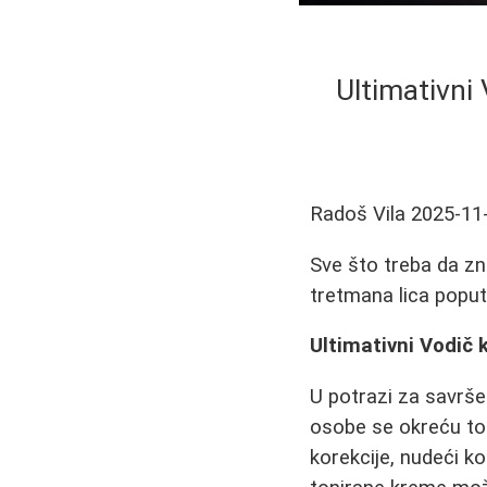
Ultimativni
Radoš Vila
2025-11
Sve što treba da zn
tretmana lica poput
Ultimativni Vodič
U potrazi za savrše
osobe se okreću ton
korekcije, nudeći k