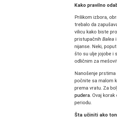
Kako pravilno odab
Prilikom izbora, ob
trebalo da zapušava 
vilicu kako biste pr
pristupačnih
Balea
nijanse. Neki, popu
što su ulje jojobe i 
odličnim za mešovi
Nanošenje prstima i
počnite sa malom ko
prema vratu. Za bolj
pudera
. Ovaj korak
periodu.
Šta učiniti ako to