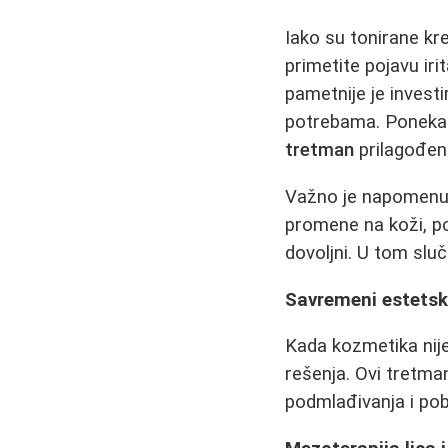
Iako su tonirane k
primetite pojavu irit
pametnije je investir
potrebama. Ponekad
tretman
prilagođen
Važno je napomenuti
promene na koži, pop
dovoljni. U tom slu
Savremeni estetsk
Kada kozmetika nije
rešenja. Ovi tretma
podmlađivanja i pob