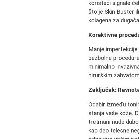
koristeći signale će
što je Skin Buster 
kolagena za dugačak
Korektivne proced
Manje imperfekcije
bezbolne procedure.
minimalno invazivna 
hirurškim zahvatom
Zaključak: Ravnot
Odabir između tonira
stanja vaše kože. D
tretmani nude dubok
kao deo telesne neg