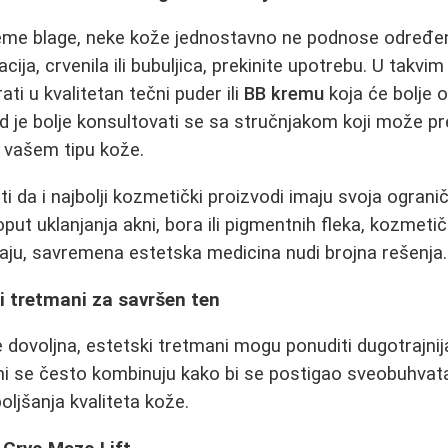
reme blage, neke kože jednostavno ne podnose određe
acija, crvenila ili bubuljica, prekinite upotrebu. U takvi
ati u kvalitetan tečni puder ili
BB kremu
koja će bolje 
 je bolje konsultovati se sa stručnjakom koji može pr
 vašem tipu kože.
 da i najbolji kozmetički proizvodi imaju svoja ograni
ut uklanjanja akni, bora ili pigmentnih fleka, kozmetič
čaju, savremena estetska medicina nudi brojna rešenja.
i tretmani za savršen ten
 dovoljna, estetski tretmani mogu ponuditi dugotrajnija
ni se često kombinuju kako bi se postigao sveobuhvat
oljšanja kvaliteta kože.