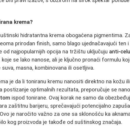
 biti pravi izazov, s obzirom na širok spektar ponude i
nirana krema?
suštinski hidratantna krema obogaćena pigmentima. Za 
eoma prirodan finish, samo blago ujednačavajući ten i 
 od najpopularnijih opcija na tržištu uključuju
anti-cel
e koje se lako nanose, ali je ključno pronaći formulu 
je suva, masna, kombinovana ili osetljiva.
ema je da li toniranu kremu nanositi direktno na kožu i
a postizanje optimalnih rezultata, preporučuje se nan
itom
ispod tonirane. Ovaj korak ne samo da obezbeđu
vara zaštitnu barijeru, sprečavajući potencijalno zapuša
. Ovo je naročito važno za one sa sklonošću ka aknama
ilo kog proizvoda je takođe od suštinskog značaja.