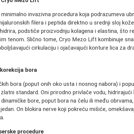
i Cryo Mezo Lift
 minimalno invazivna procedura koja podrazumeva ubr
hijaluronskih filera i peptida direktno u srednji sloj kož
idrira, podstiče proizvodnju kolagena i elastina, što rez
tijim tenom. Slično tome, Cryo Mezo Lift kombinuje sn
oljšavajući cirkulaciju i ojačavajući konture lica za dr
i korekcija bora
ičkih bora (poput onih oko usta i nosnog nabora) i pop
zlatni standard. Oni prirodno privlače vodu, hidrirajući 
Za dinamičke bore, poput bora na čelu ili među obrvama
j jedan. On blokira nerve koji pokreću mišiće, omekšava
a.
laserske procedure