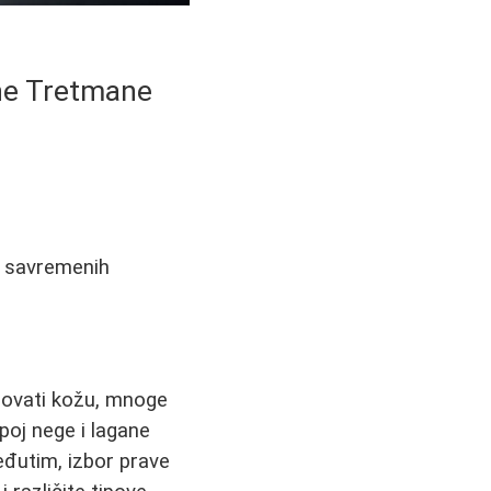
ene Tretmane
ed savremenih
egovati kožu, mnoge
poj nege i lagane
Međutim, izbor prave