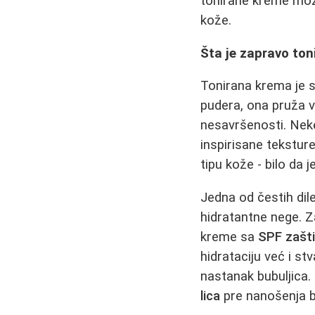
tonirane kreme može
kože.
Šta je zapravo to
Tonirana krema je 
pudera, ona pruža v
nesavršenosti. Neke
inspirisane tekstur
tipu kože - bilo da 
Jedna od čestih dil
hidratantne nege. Z
kreme sa
SPF zašt
hidrataciju već i st
nastanak bubuljica
lica
pre nanošenja b